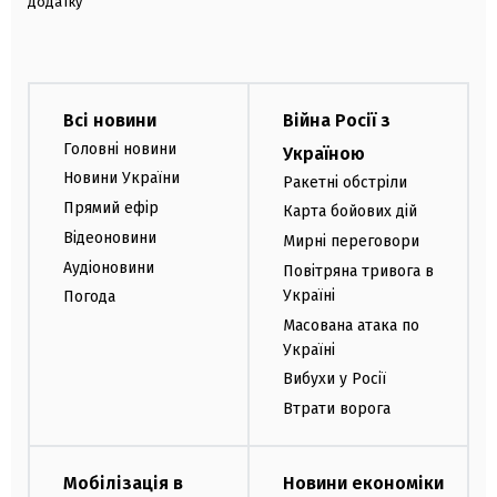
додатку
Всі новини
Війна Росії з
Головні новини
Україною
Новини України
Ракетні обстріли
Прямий ефір
Карта бойових дій
Відеоновини
Мирні переговори
Аудіоновини
Повітряна тривога в
Україні
Погода
Масована атака по
Україні
Вибухи у Росії
Втрати ворога
Мобілізація в
Новини економіки