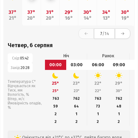
37°
37°
31°
29°
30°
34°
30°
21°
20°
20°
16°
14°
13°
19°
7
/14
Четвер, 6 серпня
Ніч
Ранок
Схід:
05:42
00:00
03:00
06:00
09:00
1
Захід:
20:28
Температура С°
25°
23°
22°
29°
Відчувається як
Тиск, мм
25°
23°
22°
30°
Вологість, %
763
762
763
762
Вітер, м/с
Ймовірність опадів,
59
64
73
48
%
2
1
1
1
2
2
2
2
Очікується від +21°C до +37°C, пийте багато води.