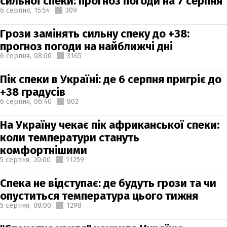
сильної спеки: прогноз погоди на 7 серпня
6 серпня,
15:54
309
Грози замінять сильну спеку до +38:
прогноз погоди на найближчі дні
6 серпня,
08:00
3165
Пік спеки в Україні: де 6 серпня пригріє до
+38 градусів
6 серпня,
06:40
802
На Україну чекає пік африканської спеки:
коли температури стануть
комфортнішими
5 серпня,
20:00
11259
Спека не відступає: де будуть грози та чи
опуститься температура цього тижня
5 серпня,
08:00
1298