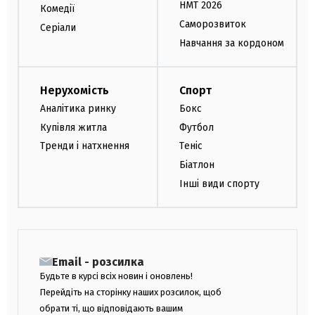
НМТ 2026
Комедії
Саморозвиток
Серіали
Навчання за кордоном
Нерухомість
Спорт
Аналітика ринку
Бокс
Купівля житла
Футбол
Тренди і натхнення
Теніс
Біатлон
Інші види спорту
Email - розсилка
Будьте в курсі всіх новин і оновлень!
Перейдіть на сторінку наших розсилок, щоб
обрати ті, що відповідають вашим