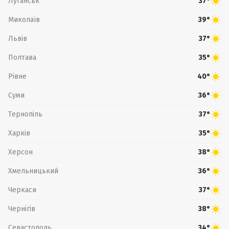
Луганськ
37°
Миколаїв
39°
Львів
37°
Полтава
35°
Рівне
40°
Суми
36°
Тернопіль
37°
Харків
35°
Херсон
38°
Хмельницький
36°
Черкаси
37°
Чернігів
38°
Севастополь
34°