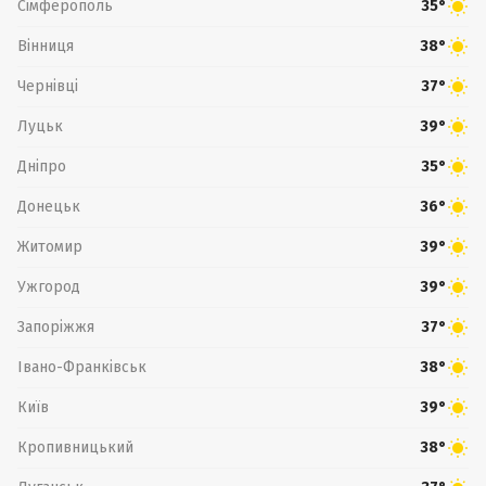
Сімферополь
35°
Вінниця
38°
Чернівці
37°
Луцьк
39°
Дніпро
35°
Донецьк
36°
Житомир
39°
Ужгород
39°
Запоріжжя
37°
Івано-Франківськ
38°
Київ
39°
Кропивницький
38°