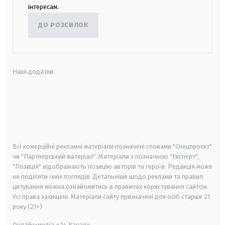
інтересам.
ДО РОЗСИЛОК
Наші додатки:
android
apple
smart tv
samsung smart tv
Всі комерційні рекламні матеріали позначені словами "Спецпроєкт"
чи "Партнерський матеріал". Матеріали з позначкою "Експерт",
"Позиція" відображають позицію авторів та героїв. Редакція може
не поділяти їхніх поглядів. Детальніше щодо реклами та правил
цитування можна ознайомитись в правилах користування сайтом.
Усі права захищені.
Матеріали сайту призначені для осіб старше
21
року (21+)
Онлайн-медіа «24 Канал»