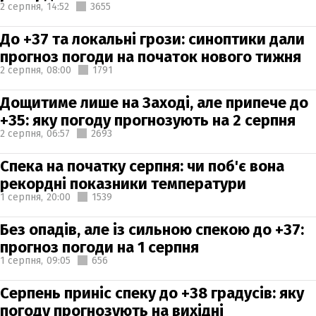
2 серпня,
14:52
3655
До +37 та локальні грози: синоптики дали
прогноз погоди на початок нового тижня
2 серпня,
08:00
1791
Дощитиме лише на Заході, але припече до
+35: яку погоду прогнозують на 2 серпня
2 серпня,
06:57
2693
Спека на початку серпня: чи поб'є вона
рекордні показники температури
1 серпня,
20:00
1539
Без опадів, але із сильною спекою до +37:
прогноз погоди на 1 серпня
1 серпня,
09:05
656
Серпень приніс спеку до +38 градусів: яку
погоду прогнозують на вихідні