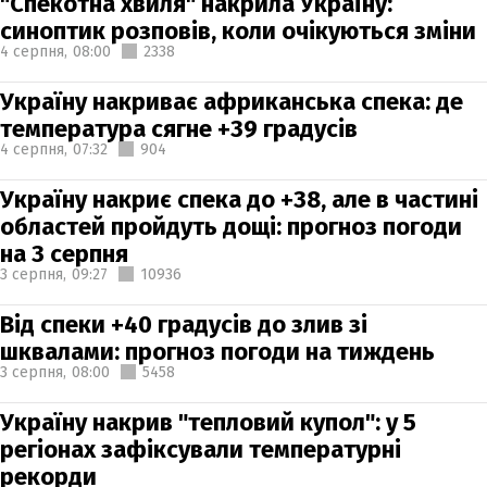
"Спекотна хвиля" накрила Україну:
синоптик розповів, коли очікуються зміни
4 серпня,
08:00
2338
Україну накриває африканська спека: де
температура сягне +39 градусів
4 серпня,
07:32
904
Україну накриє спека до +38, але в частині
областей пройдуть дощі: прогноз погоди
на 3 серпня
3 серпня,
09:27
10936
Від спеки +40 градусів до злив зі
шквалами: прогноз погоди на тиждень
3 серпня,
08:00
5458
Україну накрив "тепловий купол": у 5
регіонах зафіксували температурні
рекорди