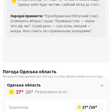
Зранку небо буде чистим, слабкий вітер до 2 м/с.
Народні прикмети:
"Преображення (Яблучний Спас).
Освячують яблука і груші. "Прийшов Спас — пішло
літо від нас". Сухий день — суха осінь, мокрий —
мокра. Ночі стають по-справжньому холодними."
Погода Одеська
область
Актуальна інформація про погоду та атмосферні умови на сьогодні
Одеська
область
37°
20°
Переважно ясно
Березівка
37°
/
20°