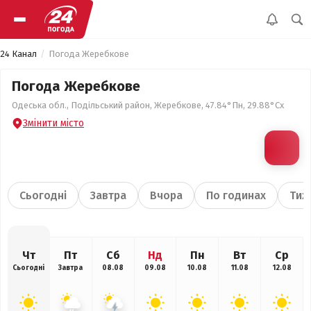
24 Канал
Погода Жеребкове
Погода Жеребкове
Одеська обл., Подільський район, Жеребкове, 47.84°Пн, 29.88°Сх
Змінити місто
Сьогодні
Завтра
Вчора
По годинах
Тиж
Чт
Пт
Сб
Нд
Пн
Вт
Ср
Сьогодні
Завтра
08.08
09.08
10.08
11.08
12.08