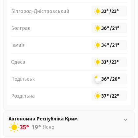
Білгород-Дністровський
32°
/
23°
Болград
36°
/
21°
Ізмаїл
34°
/
21°
Одеса
33°
/
23°
Подільськ
36°
/
20°
Роздільна
37°
/
22°
Автономна Республіка Крим
35°
19°
Ясно