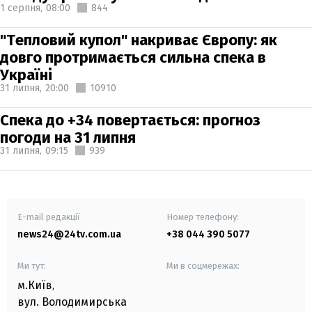
1 серпня,
08:00
844
"Тепловий купол" накриває Європу: як
довго протримається сильна спека в
Україні
31 липня,
20:00
10910
Спека до +34 повертається: прогноз
погоди на 31 липня
31 липня,
09:15
939
E-mail редакції
Номер телефону:
news24@24tv.com.ua
+38 044 390 5077
Ми тут:
Ми в соцмережах:
м.Київ
,
вул. Володимирська