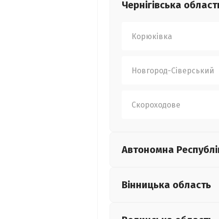
Чернігівська
област
Корюківка
Новгород-Сіверський
Скороходове
Автономна Республі
Вінницька
область