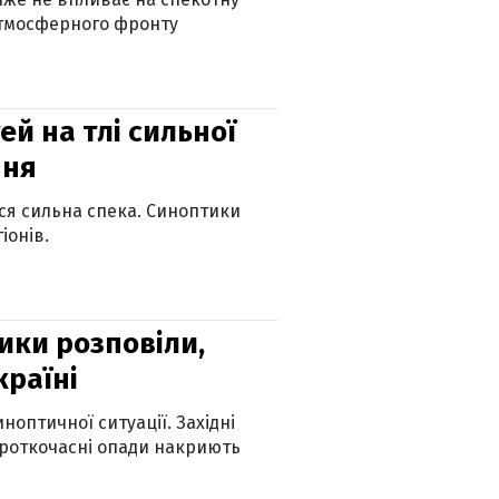
атмосферного фронту
й на тлі сильної
пня
ься сильна спека. Синоптики
іонів.
ики розповіли,
країні
оптичної ситуації. Західні
ороткочасні опади накриють