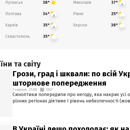
Луганськ
Миколаїв
38°
37°
Полтава
Рівне
34°
25°
Харків
Херсон
35°
38°
Севастополь
35°
ни та світу
Грози, град і шквали: по всій У
штормове попередження
7 серпня,
21:00
1367
Синоптики попередили про негоду, яка накриє усі об
різних регіонах діятиме І рівень небезпечності (жов
В Україні дещо похолодає: як н