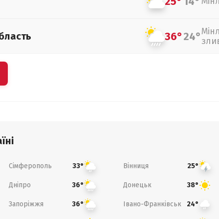
25°
14°
Мін
Мін
36°
24°
бласть
зли
їні
Сімферополь
Вінниця
33°
25°
Дніпро
Донецьк
36°
38°
Запоріжжя
Івано-Франківськ
36°
24°