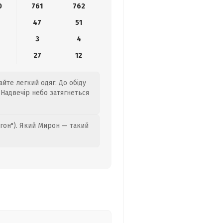
0
761
762
47
51
3
4
27
12
йте легкий одяг. До обіду
 Надвечір небо затягнеться
гон"). Який Мирон — такий