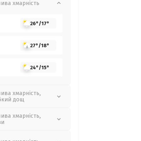
лива хмарність
26°
/
17°
27°
/
18°
24°
/
15°
лива хмарність,
бкий дощ
лива хмарність,
зи