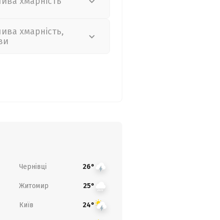
лива хмарність
лива хмарність,
ви
Чернівці
26°
Житомир
25°
Київ
24°