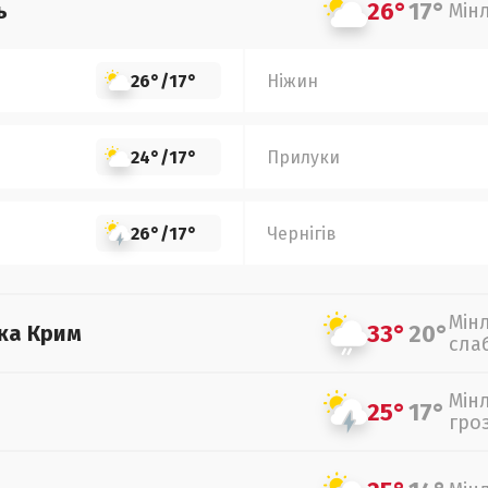
26°
17°
ь
Мін
26°
/
17°
Ніжин
24°
/
17°
Прилуки
26°
/
17°
Чернігів
Мін
33°
20°
ка Крим
сла
Мін
25°
17°
гро