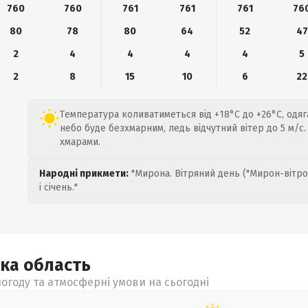
760
760
761
761
761
76
80
78
80
64
52
47
2
4
4
4
4
5
2
8
15
10
6
22
Температура коливатиметься від +18°C до +26°C, одяга
небо буде безхмарним, ледь відчутний вітер до 5 м/с.
хмарами.
Народні прикмети:
"Мирона. Вітряний день ("Мирон-вітро
і січень."
ька
область
огоду та атмосферні умови на сьогодні