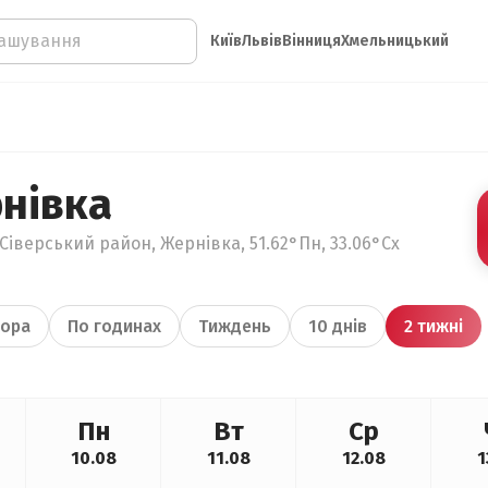
Київ
Львів
Вінниця
Хмельницький
нівка
Сіверський район, Жернівка, 51.62°Пн, 33.06°Сх
ора
По годинах
Тиждень
10 днів
2 тижні
Пн
Вт
Ср
10.08
11.08
12.08
1