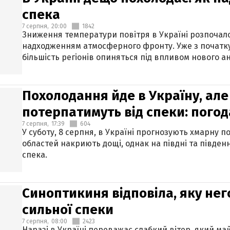
спека
7 серпня,
20:00
1842
Зниження температури повітря в Україні розпочалос
надходженням атмосферного фронту. Уже з початку
більшість регіонів опиняться під впливом нового а
Похолодання йде в Україну, але
потерпатимуть від спеки: погод
7 серпня,
17:39
604
У суботу, 8 серпня, в Україні прогнозують хмарну п
областей накриють дощі, однак на півдні та півден
спека.
Синоптикиня відповіла, яку нег
сильної спеки
7 серпня,
08:00
2423
Наразі в Україні переважає слабкий вітер, який м