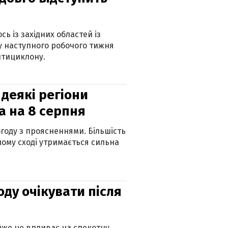
ь із західних областей із
 наступного робочого тижня
нтициклону.
 деякі регіони
а на 8 серпня
огоду з проясненнями. Більшість
ному сході утримається сильна
оду очікувати після
айже не впливає на спекотну