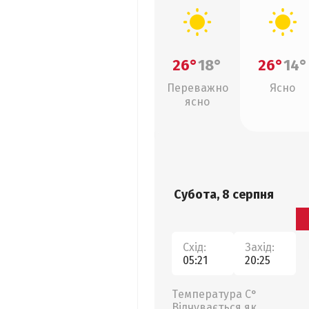
26°
18°
26°
14°
Переважно
Ясно
ясно
Субота, 8 серпня
Схід:
Захід:
05:21
20:25
Температура С°
Відчувається як