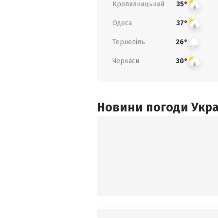
Кропивницький
35°
Одеса
37°
Тернопіль
26°
Черкаси
30°
Новини погоди Украї