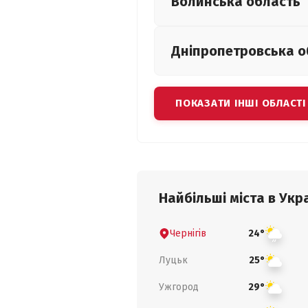
Волинська
область
Дніпропетровська
о
ПОКАЗАТИ ІНШІ ОБЛАСТІ
Найбільші міста в Укра
Чернігів
24°
Луцьк
25°
Ужгород
29°