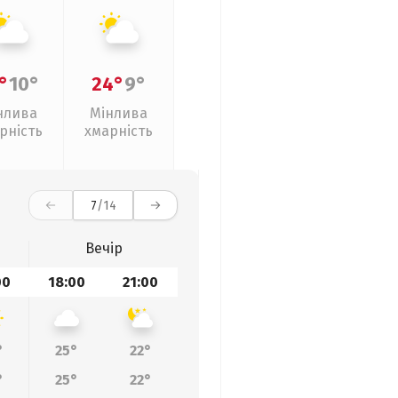
°
10°
24°
9°
нлива
Мінлива
рність
хмарність
7
/14
Вечір
00
18:00
21:00
°
25°
22°
°
25°
22°