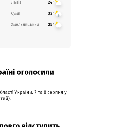
Львів
24°
Суми
33°
Хмельницький
25°
країні оголосили
ласті України. 7 та 8 серпня у
тий).
адовго відступить