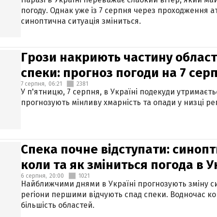
погоду. Однак уже із 7 серпня через проходження 
синоптична ситуація зміниться.
Грози накриють частину областе
спеки: прогноз погоди на 7 сер
7 серпня,
06:21
2381
У п'ятницю, 7 серпня, в Україні подекуди утримаєт
прогнозують мінливу хмарність та опади у низці рег
Спека почне відступати: синопт
коли та як зміниться погода в У
6 серпня,
20:00
1021
Найближчими днями в Україні прогнозують зміну син
регіони першими відчують спад спеки. Водночас к
більшість областей.