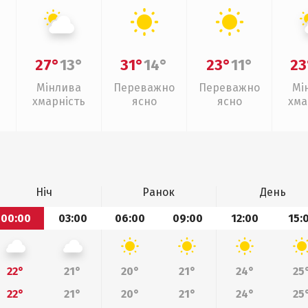
27°
13°
31°
14°
23°
11°
23
Мінлива
Переважно
Переважно
Мі
хмарність
ясно
ясно
хма
Ніч
Ранок
День
00:00
03:00
06:00
09:00
12:00
15:
22°
21°
20°
21°
24°
25
22°
21°
20°
21°
24°
25