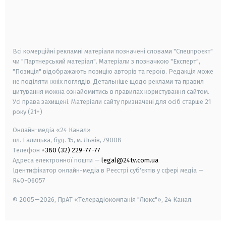
android
apple
smart tv
samsung smart tv
Всі комерційні рекламні матеріали позначені словами "Спецпроєкт"
чи "Партнерський матеріал". Матеріали з позначкою "Експерт",
"Позиція" відображають позицію авторів та героїв. Редакція може
не поділяти їхніх поглядів. Детальніше щодо реклами та правил
цитування можна ознайомитись в правилах користування сайтом.
Усі права захищені.
Матеріали сайту призначені для осіб старше
21
року (21+)
Онлайн-медіа «24 Канал»
пл. Галицька, буд. 15, м. Львів, 79008
Телефон
+380 (32) 229-77-77
Адреса електронної пошти —
legal@24tv.com.ua
Ідентифікатор онлайн-медіа в Реєстрі суб'єктів у сфері медіа —
R40-06057
© 2005—2026,
ПрАТ «Телерадіокомпанія "Люкс"», 24 Канал.