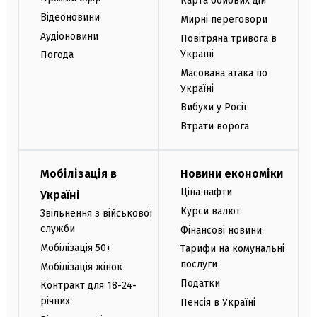
Карта бойових дій
Відеоновини
Мирні переговори
Аудіоновини
Повітряна тривога в
Україні
Погода
Масована атака по
Україні
Вибухи у Росії
Втрати ворога
Мобілізація в
Новини економіки
Ціна нафти
Україні
Курси валют
Звільнення з військової
служби
Фінансові новини
Мобілізація 50+
Тарифи на комунальні
послуги
Мобілізація жінок
Податки
Контракт для 18-24-
річних
Пенсія в Україні