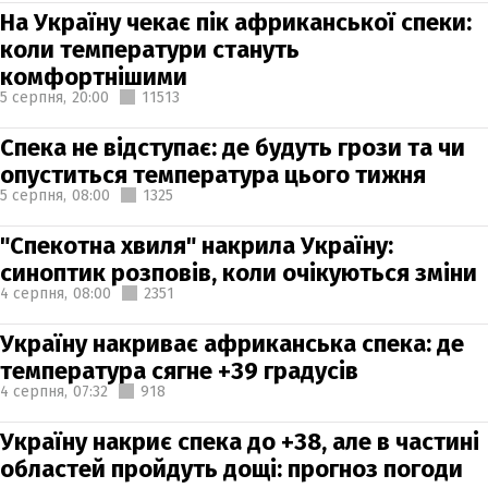
На Україну чекає пік африканської спеки:
коли температури стануть
комфортнішими
5 серпня,
20:00
11513
Спека не відступає: де будуть грози та чи
опуститься температура цього тижня
5 серпня,
08:00
1325
"Спекотна хвиля" накрила Україну:
синоптик розповів, коли очікуються зміни
4 серпня,
08:00
2351
Україну накриває африканська спека: де
температура сягне +39 градусів
4 серпня,
07:32
918
Україну накриє спека до +38, але в частині
областей пройдуть дощі: прогноз погоди