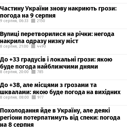
Частину України знову накриють грози:
погода на 9 серпня
9 серпня,
06:33
2150
Вулиці перетворилися на річки: негода
накрила одразу низку міст
8 серпня,
21:00
4490
До +33 градусів і локальні грози: якою
буде погода найближчими днями
8 серпня,
20:00
785
До +38, але місцями з грозами та
шквалами: якою буде погода на вихідних
8 серпня,
08:00
977
Похолодання йде в Україну, але деякі
регіони потерпатимуть від спеки: погода
на 8 серпня