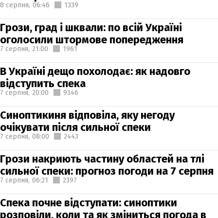
8 серпня,
06:46
1339
Грози, град і шквали: по всій Україні
оголосили штормове попередження
7 серпня,
21:00
1961
В Україні дещо похолодає: як надовго
відступить спека
7 серпня,
20:00
9346
Синоптикиня відповіла, яку негоду
очікувати після сильної спеки
7 серпня,
08:00
2443
Грози накриють частину областей на тлі
сильної спеки: прогноз погоди на 7 серпня
7 серпня,
06:21
2397
Спека почне відступати: синоптики
розповіли, коли та як зміниться погода в