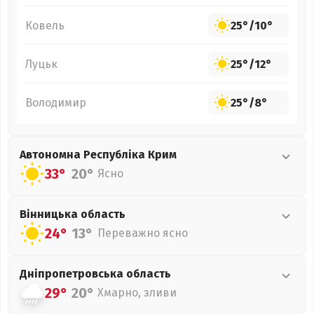
Ковель
25°
/
10°
Луцьк
25°
/
12°
Володимир
25°
/
8°
Автономна Республіка Крим
33°
20°
Ясно
Вінницька
область
24°
13°
Переважно ясно
Дніпропетровська
область
29°
20°
Хмарно, зливи