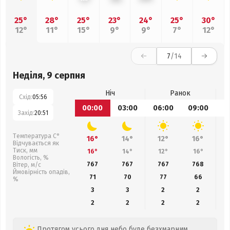
25°
28°
25°
23°
24°
25°
30°
12°
11°
15°
9°
9°
7°
12°
7
/14
Неділя, 9 серпня
Ніч
Ранок
Схід:
05:56
00:00
03:00
06:00
09:00
1
Захід:
20:51
Температура С°
16°
14°
12°
16°
Відчувається як
Тиск, мм
16°
14°
12°
16°
Вологість, %
767
767
767
768
Вітер, м/с
Ймовірність опадів,
71
70
77
66
%
3
3
2
2
2
2
2
2
Протягом усього дня небо буде безхмарним,