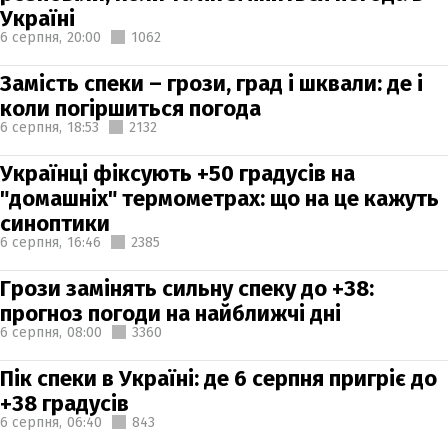
Україні
6 серпня,
20:00
1062
Замість спеки – грози, град і шквали: де і
коли погіршиться погода
6 серпня,
18:53
2132
Українці фіксують +50 градусів на
"домашніх" термометрах: що на це кажуть
синоптики
6 серпня,
16:46
2385
Грози замінять сильну спеку до +38:
прогноз погоди на найближчі дні
6 серпня,
08:00
3360
Пік спеки в Україні: де 6 серпня пригріє до
+38 градусів
6 серпня,
06:40
843