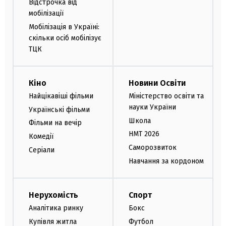
Відстрочка від
мобілізації
Мобілізація в Україні:
скільки осіб мобілізує
ТЦК
Кіно
Новини Освіти
Найцікавіші фільми
Міністерство освіти та
науки України
Українські фільми
Школа
Фільми на вечір
НМТ 2026
Комедії
Саморозвиток
Серіали
Навчання за кордоном
Нерухомість
Спорт
Аналітика ринку
Бокс
Купівля житла
Футбол