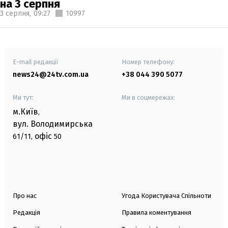
на 3 серпня
3 серпня,
09:27
10997
E-mail редакції
Номер телефону:
news24@24tv.com.ua
+38 044 390 5077
Ми тут:
Ми в соцмережах:
м.Київ
,
вул. Володимирська
офіс
61/11,
50
Про нас
Угода Користувача Спільноти
Редакція
Правила коментування