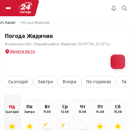
24 Канал
Погода Жидичин
Погода Жидичин
Волинська обл., Луцький район, Жидичин, 50.81°Пн, 25.31°Сх
Змінити місто
Сьогодні
Завтра
Вчора
По годинах
Тиж
Нд
Пн
Вт
Ср
Чт
Пт
Сб
Сьогодні
Завтра
11.08
12.08
13.08
14.08
15.08