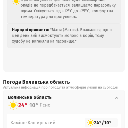
опадів не передбачається, залишаємо парасольку
вдома. Очікується від +12°C до +25°C, комфортна
температура для прогулянок.
Народні прикмети:
"Матія (Матвія). Вважалося, що в
цей день змії висмоктують молоко з корів, тому
худобу не виганяли на пасовище."
Погода Волинська
область
Актуальна інформація про погоду та атмосферні умови на сьогодні
Волинська
область
24°
10°
Ясно
Камінь-Каширський
24°
/
10°