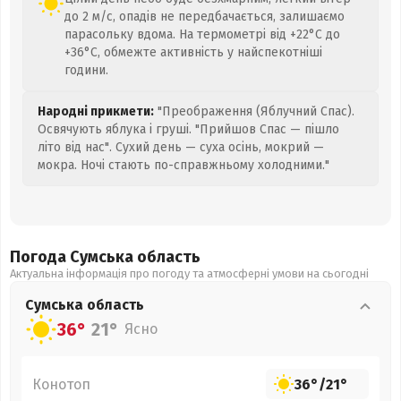
до 2 м/с, опадів не передбачається, залишаємо
парасольку вдома. На термометрі від +22°C до
+36°C, обмежте активність у найспекотніші
години.
Народні прикмети:
"Преображення (Яблучний Спас).
Освячують яблука і груші. "Прийшов Спас — пішло
літо від нас". Сухий день — суха осінь, мокрий —
мокра. Ночі стають по-справжньому холодними."
Погода Сумська
область
Актуальна інформація про погоду та атмосферні умови на сьогодні
Сумська
область
36°
21°
Ясно
Конотоп
36°
/
21°