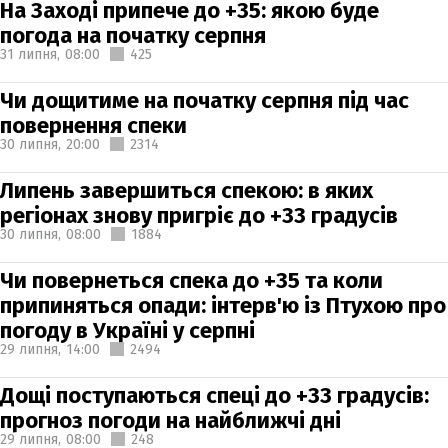
На Заході припече до +35: якою буде
погода на початку серпня
31 липня,
08:00
425
Чи дощитиме на початку серпня під час
повернення спеки
30 липня,
20:00
2314
Липень завершиться спекою: в яких
регіонах знову пригріє до +33 градусів
30 липня,
08:00
1884
Чи повернеться спека до +35 та коли
припиняться опади: інтерв'ю із Птухою про
погоду в Україні у серпні
29 липня,
14:00
2494
Дощі поступаються спеці до +33 градусів:
прогноз погоди на найближчі дні
29 липня,
08:00
248