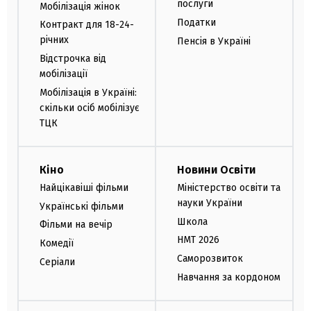
послуги
Мобілізація жінок
Податки
Контракт для 18-24-
річних
Пенсія в Україні
Відстрочка від
мобілізації
Мобілізація в Україні:
скільки осіб мобілізує
ТЦК
Кіно
Новини Освіти
Найцікавіші фільми
Міністерство освіти та
науки України
Українські фільми
Школа
Фільми на вечір
НМТ 2026
Комедії
Саморозвиток
Серіали
Навчання за кордоном