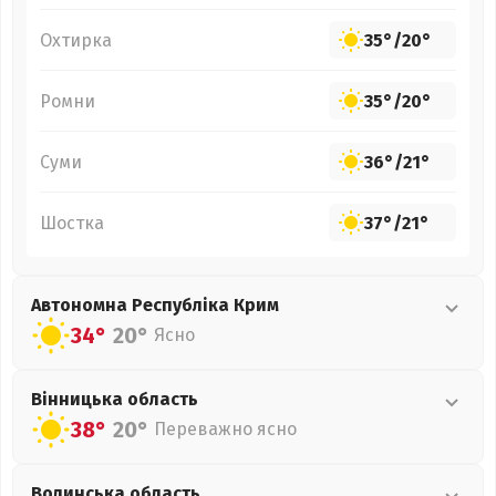
Охтирка
35°
/
20°
Ромни
35°
/
20°
Суми
36°
/
21°
Шостка
37°
/
21°
Автономна Республіка Крим
34°
20°
Ясно
Вінницька
область
38°
20°
Переважно ясно
Волинська
область