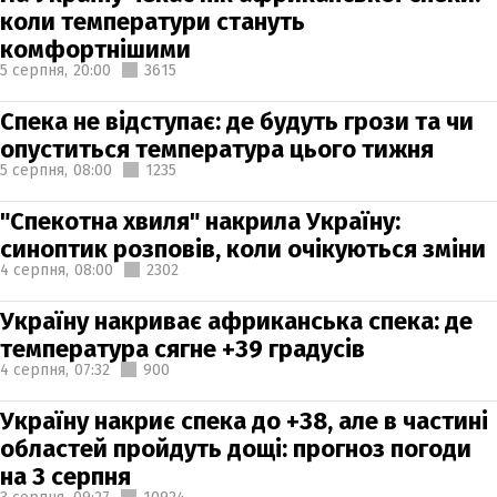
коли температури стануть
комфортнішими
5 серпня,
20:00
3615
Спека не відступає: де будуть грози та чи
опуститься температура цього тижня
5 серпня,
08:00
1235
"Спекотна хвиля" накрила Україну:
синоптик розповів, коли очікуються зміни
4 серпня,
08:00
2302
Україну накриває африканська спека: де
температура сягне +39 градусів
4 серпня,
07:32
900
Україну накриє спека до +38, але в частині
областей пройдуть дощі: прогноз погоди
на 3 серпня