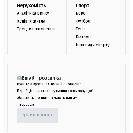
Нерухомість
Спорт
Аналітика ринку
Бокс
Купівля житла
Футбол
Тренди і натхнення
Теніс
Біатлон
Інші види спорту
Email - розсилка
Будьте в курсі всіх новин і оновлень!
Перейдіть на сторінку наших розсилок, щоб
обрати ті, що відповідають вашим
інтересам.
ДО РОЗСИЛОК