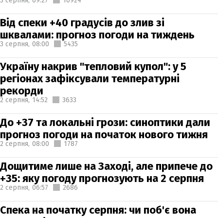
3 серпня,
09:27
10924
Від спеки +40 градусів до злив зі
шквалами: прогноз погоди на тиждень
3 серпня,
08:00
5435
Україну накрив "тепловий купол": у 5
регіонах зафіксували температурні
рекорди
2 серпня,
14:52
3633
До +37 та локальні грози: синоптики дали
прогноз погоди на початок нового тижня
2 серпня,
08:00
1787
Дощитиме лише на Заході, але припече до
+35: яку погоду прогнозують на 2 серпня
2 серпня,
06:57
2686
Спека на початку серпня: чи поб'є вона