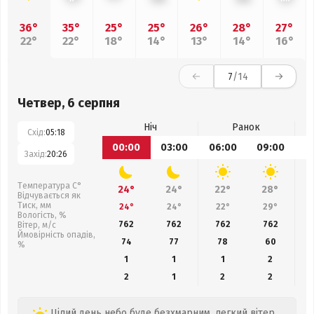
36°
35°
25°
25°
26°
28°
27°
22°
22°
18°
14°
13°
14°
16°
7
/14
Четвер, 6 серпня
Ніч
Ранок
Схід:
05:18
00:00
03:00
06:00
09:00
1
Захід:
20:26
Температура С°
24°
24°
22°
28°
Відчувається як
Тиск, мм
24°
24°
22°
29°
Вологість, %
762
762
762
762
Вітер, м/с
Ймовірність опадів,
74
77
78
60
%
1
1
1
2
2
1
2
2
Цілий день небо буде безхмарним, легкий вітер