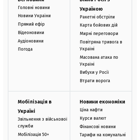
Головні новини
Україною
Новини України
Ракетні обстріли
Прямий ефір
Карта бойових дій
Відеоновини
Мирні переговори
Аудіоновини
Повітряна тривога в
Україні
Погода
Масована атака по
Україні
Вибухи у Росії
Втрати ворога
Мобілізація в
Новини економіки
Ціна нафти
Україні
Курси валют
Звільнення з військової
служби
Фінансові новини
Мобілізація 50+
Тарифи на комунальні