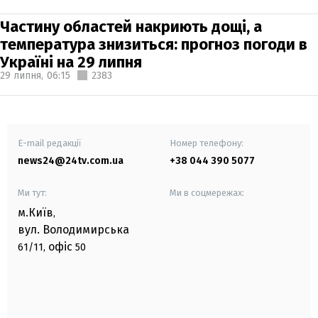
Частину областей накриють дощі, а
температура знизиться: прогноз погоди в
Україні на 29 липня
29 липня,
06:15
2383
E-mail редакції
Номер телефону:
news24@24tv.com.ua
+38 044 390 5077
Ми тут:
Ми в соцмережах:
м.Київ
,
вул. Володимирська
офіс
61/11,
50