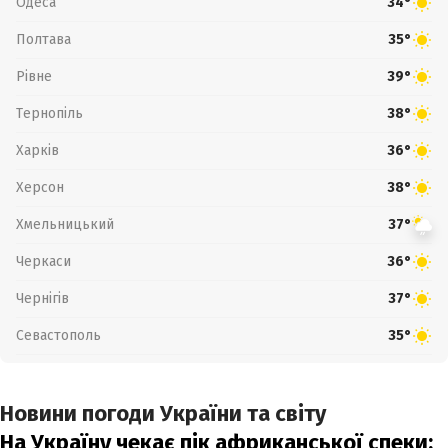
Одеса
34°
Полтава
35°
Рівне
39°
Тернопіль
38°
Харків
36°
Херсон
38°
Хмельницький
37°
Черкаси
36°
Чернігів
37°
Севастополь
35°
Новини погоди України та світу
На Україну чекає пік африканської спеки: