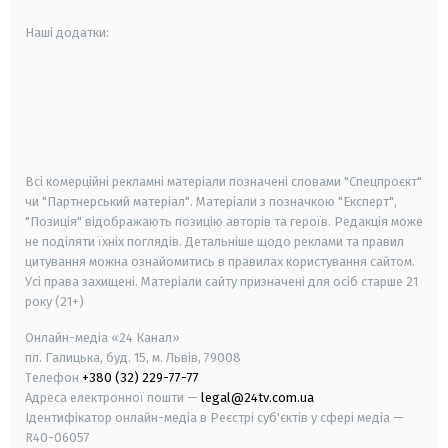
Наші додатки:
android
apple
smart tv
samsung smart tv
Всі комерційні рекламні матеріали позначені словами "Спецпроєкт"
чи "Партнерський матеріал". Матеріали з позначкою "Експерт",
"Позиція" відображають позицію авторів та героїв. Редакція може
не поділяти їхніх поглядів. Детальніше щодо реклами та правил
цитування можна ознайомитись в правилах користування сайтом.
Усі права захищені.
Матеріали сайту призначені для осіб старше
21
року (21+)
Онлайн-медіа «24 Канал»
пл. Галицька, буд. 15, м. Львів, 79008
Телефон
+380 (32) 229-77-77
Адреса електронної пошти —
legal@24tv.com.ua
Ідентифікатор онлайн-медіа в Реєстрі суб'єктів у сфері медіа —
R40-06057