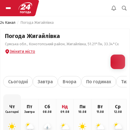
24 Канал
Погода Жигайлівка
Погода Жигайлівка
Сумська обл., Конотопський район, Жигайлівка, 51.21°Пн, 33.34°Сх
Змінити місто
Сьогодні
Завтра
Вчора
По годинах
Тиж
Чт
Пт
Сб
Нд
Пн
Вт
Ср
Сьогодні
Завтра
08.08
09.08
10.08
11.08
12.08