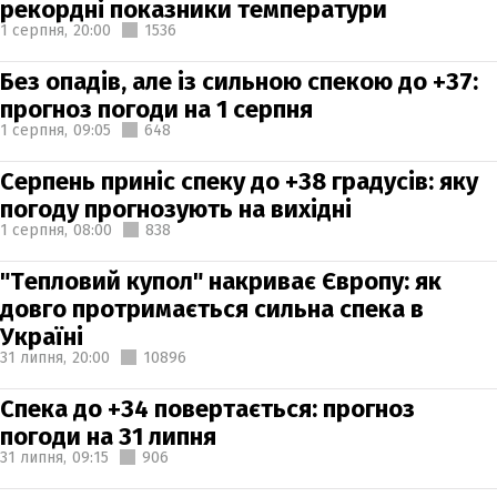
рекордні показники температури
1 серпня,
20:00
1536
Без опадів, але із сильною спекою до +37:
прогноз погоди на 1 серпня
1 серпня,
09:05
648
Серпень приніс спеку до +38 градусів: яку
погоду прогнозують на вихідні
1 серпня,
08:00
838
"Тепловий купол" накриває Європу: як
довго протримається сильна спека в
Україні
31 липня,
20:00
10896
Спека до +34 повертається: прогноз
погоди на 31 липня
31 липня,
09:15
906