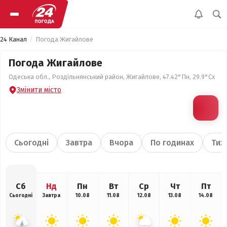
24 Канал
Погода Жигайлове
Погода Жигайлове
Одеська обл., Роздільнянський район, Жигайлове, 47.42°Пн, 29.9°Сх
Змінити місто
Сьогодні
Завтра
Вчора
По годинах
Тиж
Сб
Нд
Пн
Вт
Ср
Чт
Пт
Сьогодні
Завтра
10.08
11.08
12.08
13.08
14.08