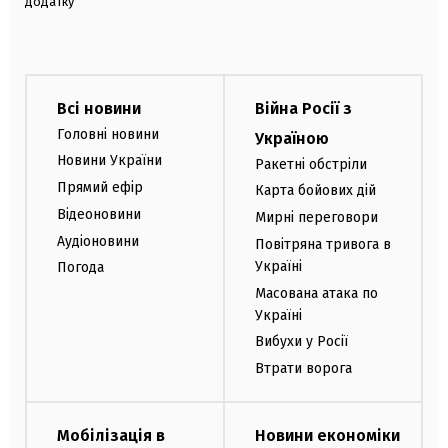
додатку
Всі новини
Війна Росії з
Головні новини
Україною
Новини України
Ракетні обстріли
Прямий ефір
Карта бойових дій
Відеоновини
Мирні переговори
Аудіоновини
Повітряна тривога в
Україні
Погода
Масована атака по
Україні
Вибухи у Росії
Втрати ворога
Мобілізація в
Новини економіки