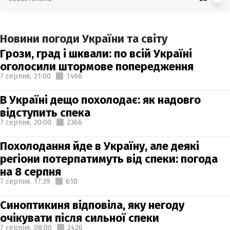
Новини погоди України та світу
Грози, град і шквали: по всій Україні
оголосили штормове попередження
7 серпня,
21:00
1466
В Україні дещо похолодає: як надовго
відступить спека
7 серпня,
20:00
2366
Похолодання йде в Україну, але деякі
регіони потерпатимуть від спеки: погода
на 8 серпня
7 серпня,
17:39
610
Синоптикиня відповіла, яку негоду
очікувати після сильної спеки
7 серпня,
08:00
2426