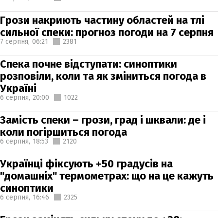
Грози накриють частину областей на тлі
сильної спеки: прогноз погоди на 7 серпня
7 серпня,
06:21
2381
Спека почне відступати: синоптики
розповіли, коли та як зміниться погода в
Україні
6 серпня,
20:00
1022
Замість спеки – грози, град і шквали: де і
коли погіршиться погода
6 серпня,
18:53
2120
Українці фіксують +50 градусів на
"домашніх" термометрах: що на це кажуть
синоптики
6 серпня,
16:46
2325