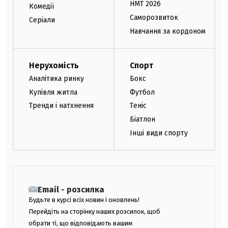
НМТ 2026
Комедії
Саморозвиток
Серіали
Навчання за кордоном
Нерухомість
Спорт
Аналітика ринку
Бокс
Купівля житла
Футбол
Тренди і натхнення
Теніс
Біатлон
Інші види спорту
Email - розсилка
Будьте в курсі всіх новин і оновлень!
Перейдіть на сторінку наших розсилок, щоб
обрати ті, що відповідають вашим