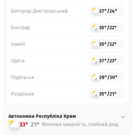
Білгород-Дністровський
37°
/
24°
Болград
35°
/
22°
Ізмаїл
35°
/
22°
Одеса
37°
/
23°
Подільськ
29°
/
20°
Роздільна
35°
/
21°
Автономна Республіка Крим
33°
21°
Мінлива хмарність, слабкий дощ