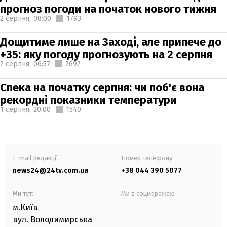
прогноз погоди на початок нового тижня
2 серпня,
08:00
1793
Дощитиме лише на Заході, але припече до
+35: яку погоду прогнозують на 2 серпня
2 серпня,
06:57
2697
Спека на початку серпня: чи поб'є вона
рекордні показники температури
1 серпня,
20:00
1540
E-mail редакції
Номер телефону:
news24@24tv.com.ua
+38 044 390 5077
Ми тут:
Ми в соцмережах:
м.Київ
,
вул. Володимирська