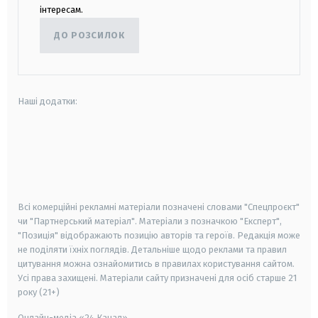
інтересам.
ДО РОЗСИЛОК
Наші додатки:
android
apple
smart tv
samsung smart tv
Всі комерційні рекламні матеріали позначені словами "Спецпроєкт"
чи "Партнерський матеріал". Матеріали з позначкою "Експерт",
"Позиція" відображають позицію авторів та героїв. Редакція може
не поділяти їхніх поглядів. Детальніше щодо реклами та правил
цитування можна ознайомитись в правилах користування сайтом.
Усі права захищені.
Матеріали сайту призначені для осіб старше
21
року (21+)
Онлайн-медіа «24 Канал»