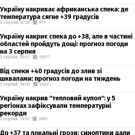
Україну накриває африканська спека: де
температура сягне +39 градусів
4 серпня,
07:32
911
Україну накриє спека до +38, але в частині
областей пройдуть дощі: прогноз погоди
на 3 серпня
3 серпня,
09:27
10977
Від спеки +40 градусів до злив зі
шквалами: прогноз погоди на тиждень
3 серпня,
08:00
5462
Україну накрив "тепловий купол": у 5
регіонах зафіксували температурні
рекорди
2 серпня,
14:52
3681
До +37 та локальні грози: синоптики дали