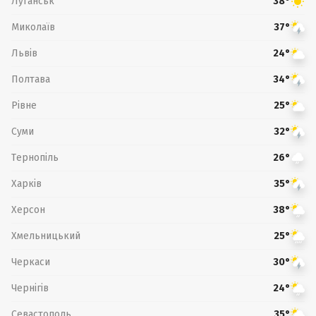
Луганськ
38°
Миколаїв
37°
Львів
24°
Полтава
34°
Рівне
25°
Суми
32°
Тернопіль
26°
Харків
35°
Херсон
38°
Хмельницький
25°
Черкаси
30°
Чернігів
24°
Севастополь
35°