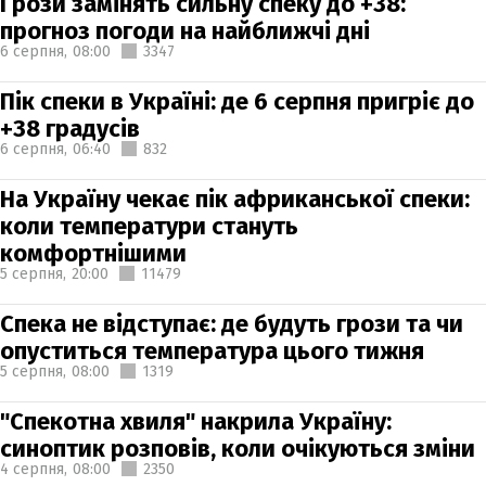
Грози замінять сильну спеку до +38:
прогноз погоди на найближчі дні
6 серпня,
08:00
3347
Пік спеки в Україні: де 6 серпня пригріє до
+38 градусів
6 серпня,
06:40
832
На Україну чекає пік африканської спеки:
коли температури стануть
комфортнішими
5 серпня,
20:00
11479
Спека не відступає: де будуть грози та чи
опуститься температура цього тижня
5 серпня,
08:00
1319
"Спекотна хвиля" накрила Україну:
синоптик розповів, коли очікуються зміни
4 серпня,
08:00
2350