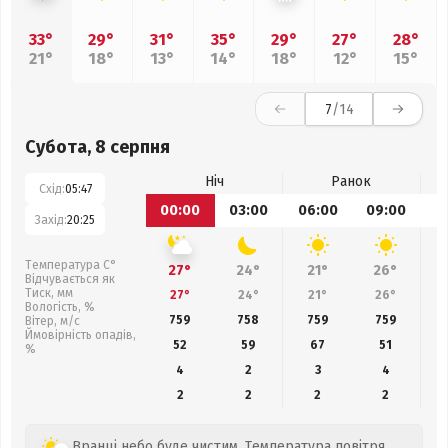
33°
29°
31°
35°
29°
27°
28°
21°
18°
13°
14°
18°
12°
15°
7
/14
Субота, 8 серпня
Ніч
Ранок
Схід:
05:47
00:00
03:00
06:00
09:00
1
Захід:
20:25
Температура С°
27°
24°
21°
26°
Відчувається як
Тиск, мм
27°
24°
21°
26°
Вологість, %
759
758
759
759
Вітер, м/с
Ймовірність опадів,
52
59
67
51
%
4
2
3
4
2
2
2
2
Вранці небо буде чистим. Температура повітря