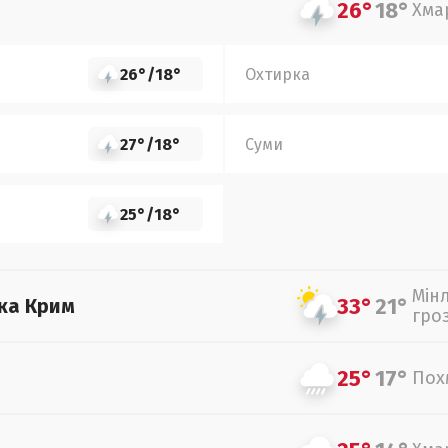
26°
18°
Хма
26°
/
18°
Охтирка
27°
/
18°
Суми
25°
/
18°
Мін
33°
21°
ка Крим
гро
25°
17°
Пох