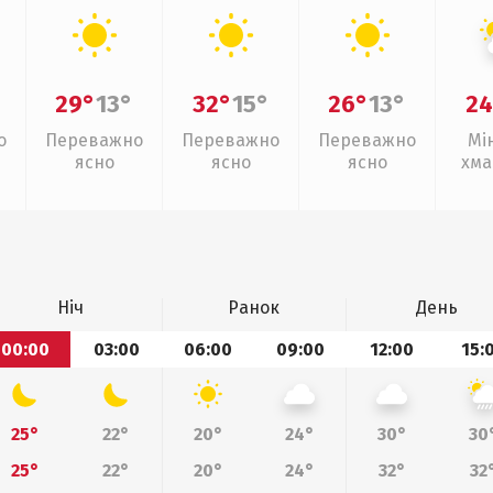
29°
13°
32°
15°
26°
13°
24
о
Переважно
Переважно
Переважно
Мі
ясно
ясно
ясно
хма
Ніч
Ранок
День
00:00
03:00
06:00
09:00
12:00
15:
25°
22°
20°
24°
30°
30
25°
22°
20°
24°
32°
32