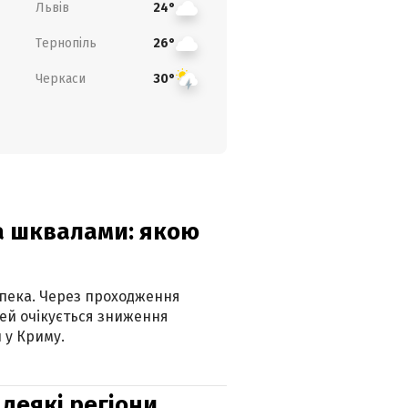
Львів
24°
Тернопіль
26°
Черкаси
30°
та шквалами: якою
спека. Через проходження
ей очікується зниження
 у Криму.
 деякі регіони