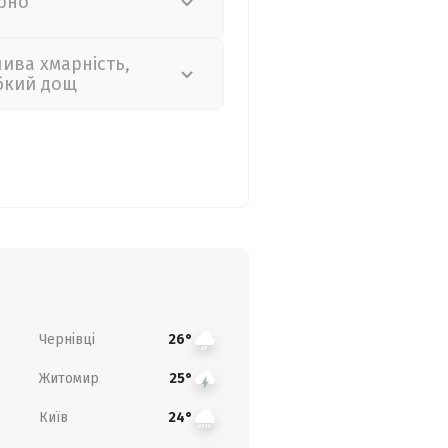
рно
лива хмарність,
бкий дощ
Чернівці
26°
Житомир
25°
Київ
24°