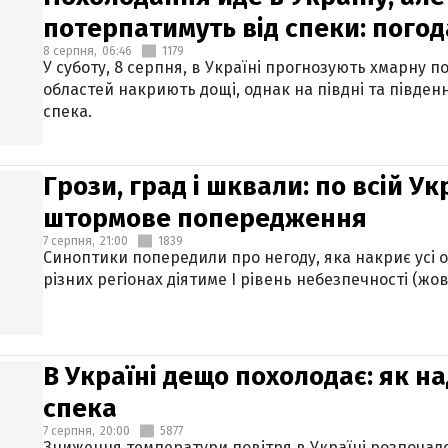
потерпатимуть від спеки: погод
8 серпня,
06:46
1179
У суботу, 8 серпня, в Україні прогнозують хмарну п
областей накриють дощі, однак на півдні та півден
спека.
Грози, град і шквали: по всій У
штормове попередження
7 серпня,
21:00
1839
Синоптики попередили про негоду, яка накриє усі об
різних регіонах діятиме І рівень небезпечності (жов
В Україні дещо похолодає: як н
спека
7 серпня,
20:00
5877
Зниження температури повітря в Україні розпочалос