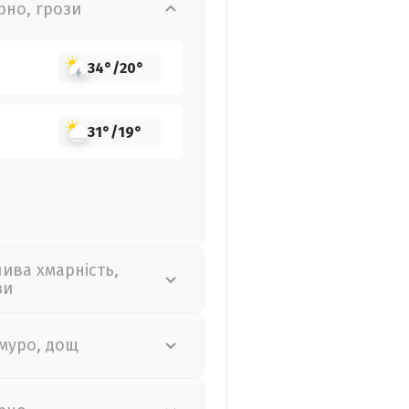
рно, грози
34°
/
20°
31°
/
19°
лива хмарність,
зи
муро, дощ