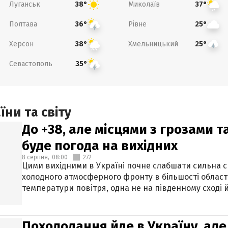
Луганськ
Миколаїв
38°
37°
Полтава
Рівне
36°
25°
Херсон
Хмельницький
38°
25°
Севастополь
35°
ни та світу
До +38, але місцями з грозами 
буде погода на вихідних
8 серпня,
08:00
272
Цими вихідними в Україні почне слабшати сильна 
холодного атмосферного фронту в більшості област
температури повітря, одна не на південному сході й
Похолодання йде в Україну, але