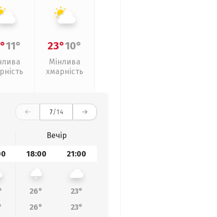
°
11°
23°
10°
нлива
Мінлива
рність
хмарність
7
/14
Вечір
00
18:00
21:00
°
26°
23°
°
26°
23°