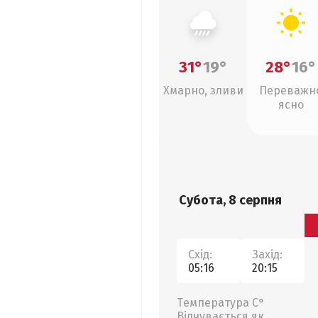
31°
19°
28°
16°
Хмарно, зливи
Переважн
ясно
Субота, 8 серпня
Схід:
Захід:
05:16
20:15
Температура С°
Відчувається як