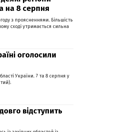
а на 8 серпня
огоду з проясненнями. Більшість
ному сході утримається сильна
країні оголосили
ласті України. 7 та 8 серпня у
тий).
адовго відступить
ь із західних областей із