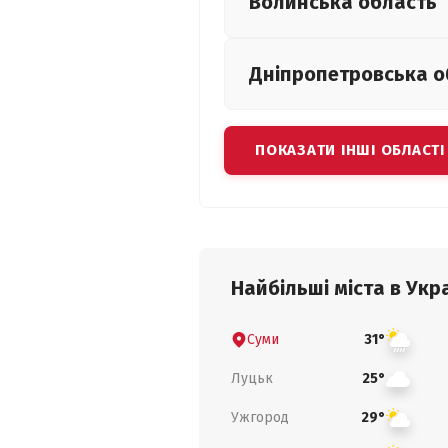
Волинська
область
Дніпропетровська
о
ПОКАЗАТИ ІНШІ ОБЛАСТІ
Найбільші міста в Укра
Суми
31°
Луцьк
25°
Ужгород
29°