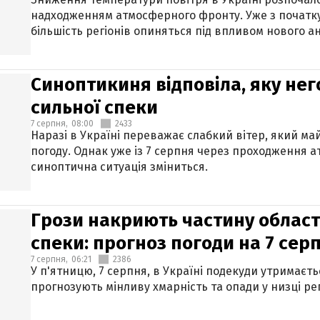
надходженням атмосферного фронту. Уже з початку
більшість регіонів опиняться під впливом нового а
Синоптикиня відповіла, яку нег
сильної спеки
7 серпня,
08:00
2433
Наразі в Україні переважає слабкий вітер, який м
погоду. Однак уже із 7 серпня через проходження 
синоптична ситуація зміниться.
Грози накриють частину областе
спеки: прогноз погоди на 7 сер
7 серпня,
06:21
2386
У п'ятницю, 7 серпня, в Україні подекуди утримаєт
прогнозують мінливу хмарність та опади у низці рег