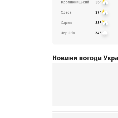
Кропивницький
35°
Одеса
37°
Харків
35°
Чернігів
24°
Новини погоди Украї