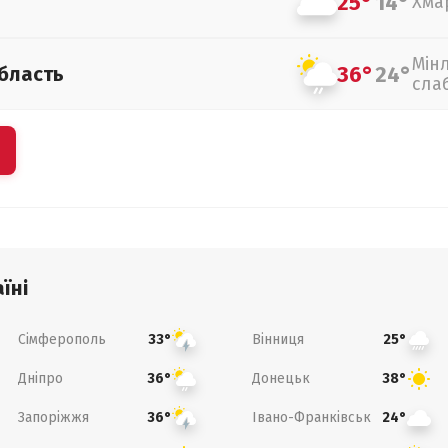
25°
14°
Хма
Мін
36°
24°
бласть
сла
їні
Сімферополь
Вінниця
33°
25°
Дніпро
Донецьк
36°
38°
Запоріжжя
Івано-Франківськ
36°
24°