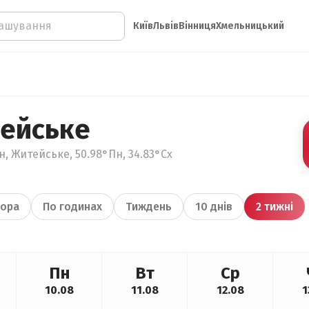
Київ
Львів
Вінниця
Хмельницький
ейське
н, Житейське, 50.98°Пн, 34.83°Сх
ора
По годинах
Тиждень
10 днів
2 тижні
Пн
Вт
Ср
10.08
11.08
12.08
1