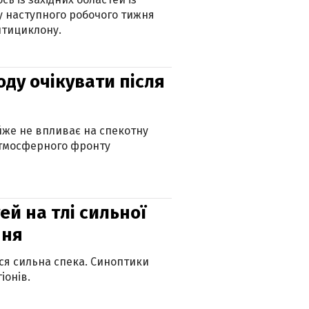
 наступного робочого тижня
нтициклону.
оду очікувати після
айже не впливає на спекотну
атмосферного фронту
й на тлі сильної
пня
ься сильна спека. Синоптики
іонів.