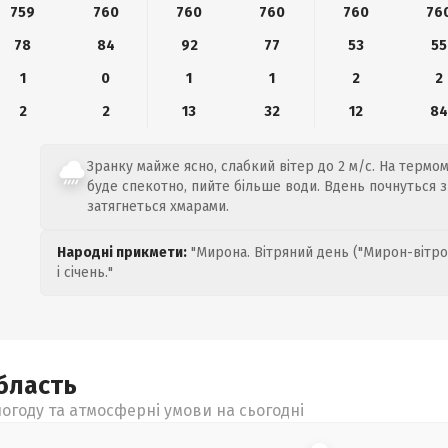
759
760
760
760
760
76
78
84
92
77
53
55
1
0
1
1
2
2
2
2
13
32
12
8
Зранку майже ясно, слабкий вітер до 2 м/с. На термоме
буде спекотно, пийте більше води. Вдень почнуться з
затягнеться хмарами.
Народні прикмети:
"Мирона. Вітряний день ("Мирон-вітро
і січень."
бласть
огоду та атмосферні умови на сьогодні