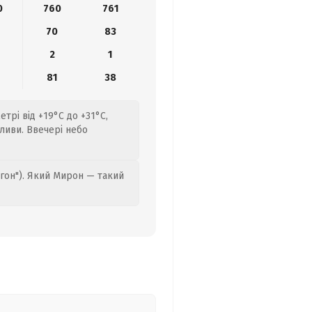
0
760
761
70
83
2
1
4
81
38
трі від +19°C до +31°C,
ливи. Ввечері небо
гон"). Який Мирон — такий