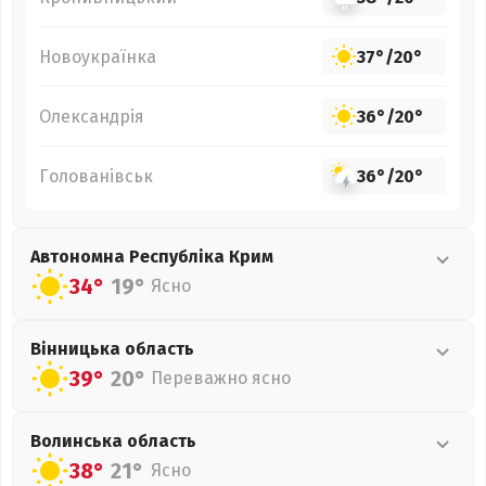
Новоукраїнка
37°
/
20°
Олександрія
36°
/
20°
Голованівськ
36°
/
20°
Автономна Республіка Крим
34°
19°
Ясно
Вінницька
область
39°
20°
Переважно ясно
Волинська
область
38°
21°
Ясно