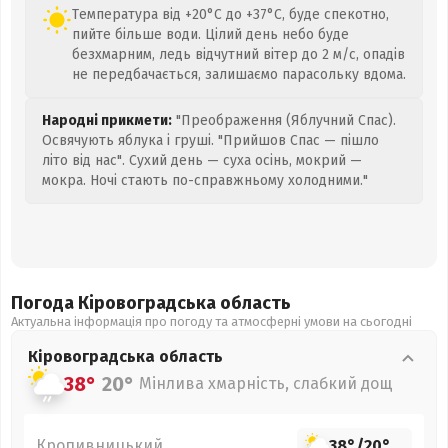
Температура від +20°C до +37°C, буде спекотно,
пийте більше води. Цілий день небо буде
безхмарним, ледь відчутний вітер до 2 м/с, опадів
не передбачається, залишаємо парасольку вдома.
Народні прикмети:
"Преображення (Яблучний Спас).
Освячують яблука і груші. "Прийшов Спас — пішло
літо від нас". Сухий день — суха осінь, мокрий —
мокра. Ночі стають по-справжньому холодними."
Погода Кіровоградська
область
Актуальна інформація про погоду та атмосферні умови на сьогодні
Кіровоградська
область
38°
20°
Мінлива хмарність, слабкий дощ
Кропивницький
38°
/
20°