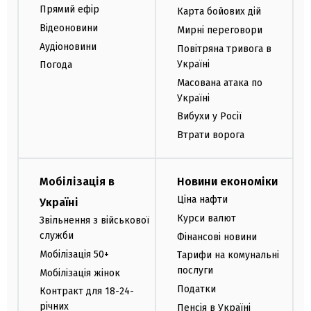
Прямий ефір
Карта бойових дій
Відеоновини
Мирні переговори
Аудіоновини
Повітряна тривога в
Україні
Погода
Масована атака по
Україні
Вибухи у Росії
Втрати ворога
Мобілізація в
Новини економіки
Ціна нафти
Україні
Курси валют
Звільнення з військової
служби
Фінансові новини
Мобілізація 50+
Тарифи на комунальні
послуги
Мобілізація жінок
Податки
Контракт для 18-24-
річних
Пенсія в Україні