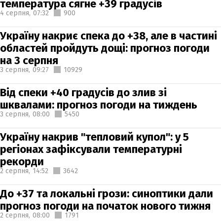
температура сягне +39 градусів
4 серпня,
07:32
900
Україну накриє спека до +38, але в частині
областей пройдуть дощі: прогноз погоди
на 3 серпня
3 серпня,
09:27
10929
Від спеки +40 градусів до злив зі
шквалами: прогноз погоди на тиждень
3 серпня,
08:00
5450
Україну накрив "тепловий купол": у 5
регіонах зафіксували температурні
рекорди
2 серпня,
14:52
3642
До +37 та локальні грози: синоптики дали
прогноз погоди на початок нового тижня
2 серпня,
08:00
1791