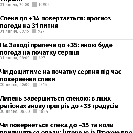
31 липня,
20:00
10902
Спека до +34 повертається: прогноз
погоди на 31 липня
31 липня,
09:15
927
На Заході припече до +35: якою буде
погода на початку серпня
31 липня,
08:00
427
Чи дощитиме на початку серпня під час
повернення спеки
30 липня,
20:00
2315
Липень завершиться спекою: в яких
регіонах знову пригріє до +33 градусів
30 липня,
08:00
1884
Чи повернеться спека до +35 та коли
припиняться опади: інтерв'ю із Птухою про