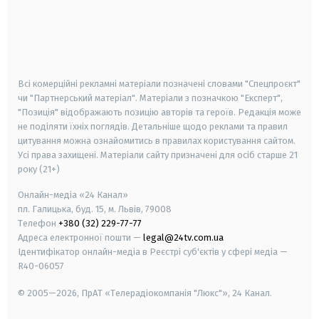
android
apple
smart tv
samsung smart tv
Всі комерційні рекламні матеріали позначені словами "Спецпроєкт"
чи "Партнерський матеріал". Матеріали з позначкою "Експерт",
"Позиція" відображають позицію авторів та героїв. Редакція може
не поділяти їхніх поглядів. Детальніше щодо реклами та правил
цитування можна ознайомитись в правилах користування сайтом.
Усі права захищені.
Матеріали сайту призначені для осіб старше
21
року (21+)
Онлайн-медіа «24 Канал»
пл. Галицька, буд. 15, м. Львів, 79008
Телефон
+380 (32) 229-77-77
Адреса електронної пошти —
legal@24tv.com.ua
Ідентифікатор онлайн-медіа в Реєстрі суб'єктів у сфері медіа —
R40-06057
© 2005—2026,
ПрАТ «Телерадіокомпанія "Люкс"», 24 Канал.