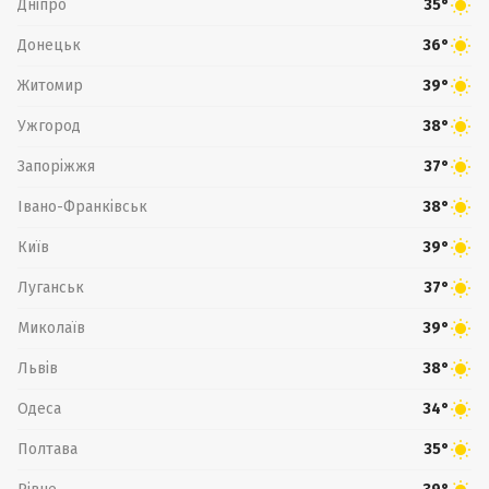
Дніпро
35°
Донецьк
36°
Житомир
39°
Ужгород
38°
Запоріжжя
37°
Івано-Франківськ
38°
Київ
39°
Луганськ
37°
Миколаїв
39°
Львів
38°
Одеса
34°
Полтава
35°