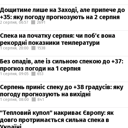
Дощитиме лише на Заході, але припече до
+35: яку погоду прогнозують на 2 серпня
2 серпня,
06:57
2691
Спека на початку серпня: чи поб'є вона
рекордні показники температури
1 серпня,
20:00
1538
Без опадів, але із сильною спекою до +37:
прогноз погоди на 1 серпня
1 серпня,
09:05
653
Серпень приніс спеку до +38 градусів: яку
погоду прогнозують на вихідні
1 серпня,
08:00
841
"Тепловий купол" накриває Європу: як
довго протримається сильна спека в
Україні