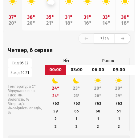
37°
38°
35°
31°
31°
33°
30°
20°
20°
21°
18°
16°
14°
18°
7
/14
Четвер, 6 серпня
Ніч
Ранок
Схід:
05:32
00:00
03:00
06:00
09:00
1
Захід:
20:21
Температура С°
24°
23°
20°
28°
Відчувається як
Тиск, мм
24°
23°
20°
29°
Вологість, %
763
763
763
763
Вітер, м/с
Ймовірність опадів,
59
65
68
51
%
2
1
1
1
2
2
2
2