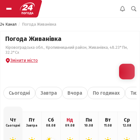
24 Канал
Погода Живанівка
Погода Живанівка
Кіровоградська обл., Кропивницький район, Живанівка, 48.23°Пн,
32.2°Сх
Змінити місто
Сьогодні
Завтра
Вчора
По годинах
Тиж
Чт
Пт
Сб
Нд
Пн
Вт
Ср
Сьогодні
Завтра
08.08
09.08
10.08
11.08
12.08