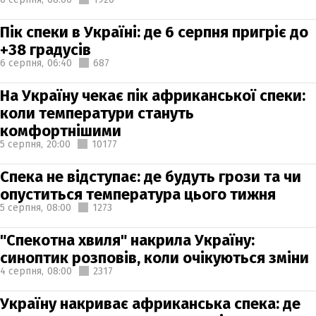
Пік спеки в Україні: де 6 серпня пригріє до
+38 градусів
6 серпня,
06:40
687
На Україну чекає пік африканської спеки:
коли температури стануть
комфортнішими
5 серпня,
20:00
10177
Спека не відступає: де будуть грози та чи
опуститься температура цього тижня
5 серпня,
08:00
1273
"Спекотна хвиля" накрила Україну:
синоптик розповів, коли очікуються зміни
4 серпня,
08:00
2317
Україну накриває африканська спека: де