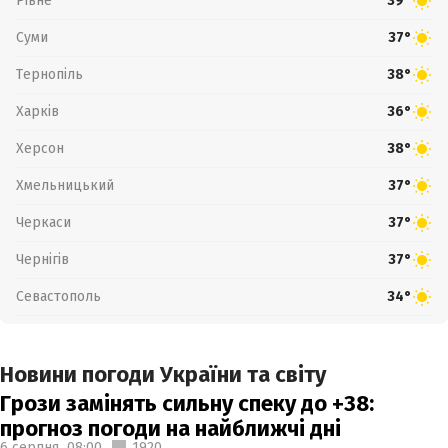
Рівне
39°
Суми
37°
Тернопіль
38°
Харків
36°
Херсон
38°
Хмельницький
37°
Черкаси
37°
Чернігів
37°
Севастополь
34°
Новини погоди України та світу
Грози замінять сильну спеку до +38:
прогноз погоди на найближчі дні
6 серпня,
08:00
1920