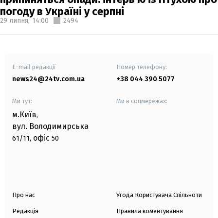
погоду в Україні у серпні
29 липня,
14:00
2494
E-mail редакції
Номер телефону:
news24@24tv.com.ua
+38 044 390 5077
Ми тут:
Ми в соцмережах:
м.Київ
,
вул. Володимирська
офіс
61/11,
50
Про нас
Угода Користувача Спільноти
Редакція
Правила коментування