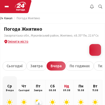
24 Канал
Погода Жнятино
Погода Жнятино
Закарпатська обл., Мукачівський район, Жнятино, 48.35°Пн, 22.6°Сх
Змінити місто
Сьогодні
Завтра
Вчора
По годинах
Тиж
Ср
Чт
Пт
Сб
Нд
Пн
Вт
Вчора
Сьогодні
Завтра
08.08
09.08
10.08
11.08