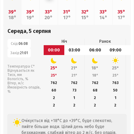
39°
39°
33°
31°
32°
33°
35°
18°
19°
20°
17°
15°
14°
17°
Середа, 5 серпня
Ніч
Ранок
Схід:
06:08
00:00
03:00
06:00
09:00
1
Захід:
21:01
Температура С°
25°
21°
18°
25°
Відчувається як
Тиск, мм
25°
21°
18°
25°
Вологість, %
762
762
762
763
Вітер, м/с
Ймовірність опадів,
60
73
68
50
%
2
1
2
1
2
2
2
2
Очікується від +18°C до +39°C, буде спекотно,
пийте більше води. Цілий день небо буде
безхмарним, слабкий вітер до 2 м/с, без опадів.