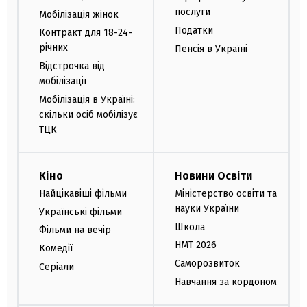
послуги
Мобілізація жінок
Податки
Контракт для 18-24-
річних
Пенсія в Україні
Відстрочка від
мобілізації
Мобілізація в Україні:
скільки осіб мобілізує
ТЦК
Кіно
Новини Освіти
Найцікавіші фільми
Міністерство освіти та
науки України
Українські фільми
Школа
Фільми на вечір
НМТ 2026
Комедії
Саморозвиток
Серіали
Навчання за кордоном