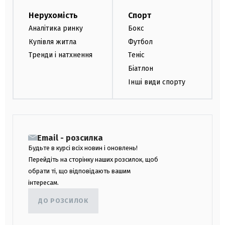
Нерухомість
Спорт
Аналітика ринку
Бокс
Купівля житла
Футбол
Тренди і натхнення
Теніс
Біатлон
Інші види спорту
Email - розсилка
Будьте в курсі всіх новин і оновлень!
Перейдіть на сторінку наших розсилок, щоб
обрати ті, що відповідають вашим
інтересам.
ДО РОЗСИЛОК