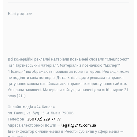
Наші додатки:
android
apple
smart tv
samsung smart tv
Всі комерційні рекламні матеріали позначені словами "Спецпроєкт"
чи "Партнерський матеріал". Матеріали з позначкою "Експерт",
"Позиція" відображають позицію авторів та героїв. Редакція може
не поділяти їхніх поглядів. Детальніше щодо реклами та правил
цитування можна ознайомитись в правилах користування сайтом.
Усі права захищені.
Матеріали сайту призначені для осіб старше
21
року (21+)
Онлайн-медіа «24 Канал»
пл. Галицька, буд. 15, м. Львів, 79008
Телефон
+380 (32) 229-77-77
Адреса електронної пошти —
legal@24tv.com.ua
Ідентифікатор онлайн-медіа в Реєстрі суб'єктів у сфері медіа —