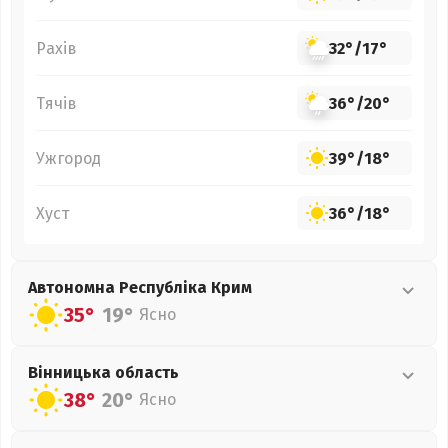
Рахів
32°
/
17°
Тячів
36°
/
20°
Ужгород
39°
/
18°
Хуст
36°
/
18°
Автономна Республіка Крим
35°
19°
Ясно
Вінницька
область
38°
20°
Ясно