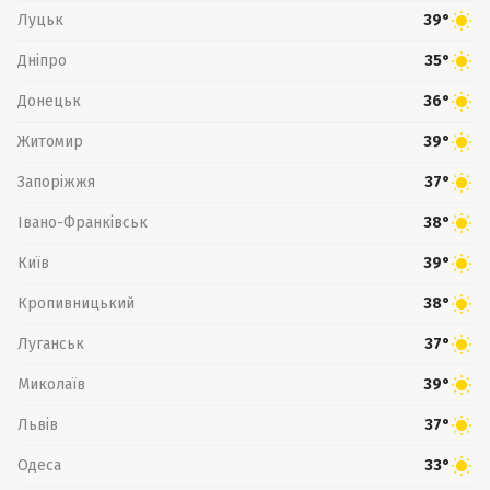
Луцьк
39°
Дніпро
35°
Донецьк
36°
Житомир
39°
Запоріжжя
37°
Івано-Франківськ
38°
Київ
39°
Кропивницький
38°
Луганськ
37°
Миколаїв
39°
Львів
37°
Одеса
33°