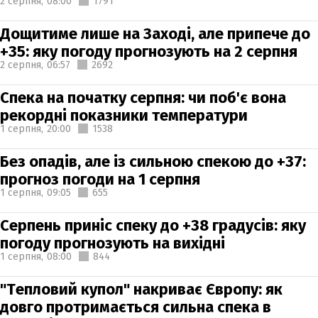
2 серпня,
08:00
1791
Дощитиме лише на Заході, але припече до
+35: яку погоду прогнозують на 2 серпня
2 серпня,
06:57
2692
Спека на початку серпня: чи поб'є вона
рекордні показники температури
1 серпня,
20:00
1538
Без опадів, але із сильною спекою до +37:
прогноз погоди на 1 серпня
1 серпня,
09:05
655
Серпень приніс спеку до +38 градусів: яку
погоду прогнозують на вихідні
1 серпня,
08:00
844
"Тепловий купол" накриває Європу: як
довго протримається сильна спека в