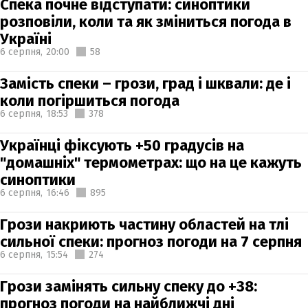
Спека почне відступати: синоптики
розповіли, коли та як зміниться погода в
Україні
6 серпня,
20:00
58
Замість спеки – грози, град і шквали: де і
коли погіршиться погода
6 серпня,
18:53
378
Українці фіксують +50 градусів на
"домашніх" термометрах: що на це кажуть
синоптики
6 серпня,
16:46
895
Грози накриють частину областей на тлі
сильної спеки: прогноз погоди на 7 серпня
6 серпня,
15:54
274
Грози замінять сильну спеку до +38:
прогноз погоди на найближчі дні