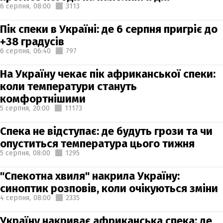
6 серпня,
08:00
3113
Пік спеки в Україні: де 6 серпня пригріє до
+38 градусів
6 серпня,
06:40
797
На Україну чекає пік африканської спеки:
коли температури стануть
комфортнішими
5 серпня,
20:00
11173
Спека не відступає: де будуть грози та чи
опуститься температура цього тижня
5 серпня,
08:00
1295
"Спекотна хвиля" накрила Україну:
синоптик розповів, коли очікуються зміни
4 серпня,
08:00
2335
Україну накриває африканська спека: де