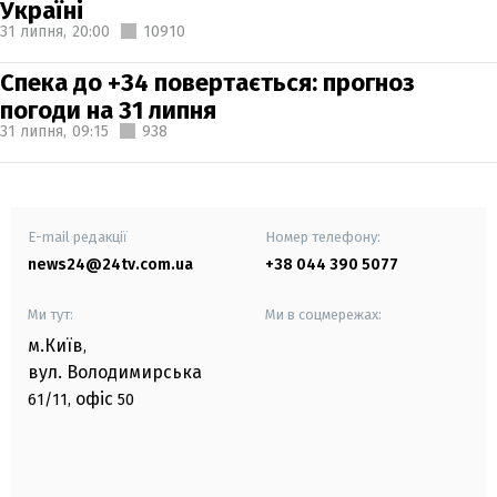
Україні
31 липня,
20:00
10910
Спека до +34 повертається: прогноз
погоди на 31 липня
31 липня,
09:15
938
E-mail редакції
Номер телефону:
news24@24tv.com.ua
+38 044 390 5077
Ми тут:
Ми в соцмережах:
м.Київ
,
вул. Володимирська
офіс
61/11,
50