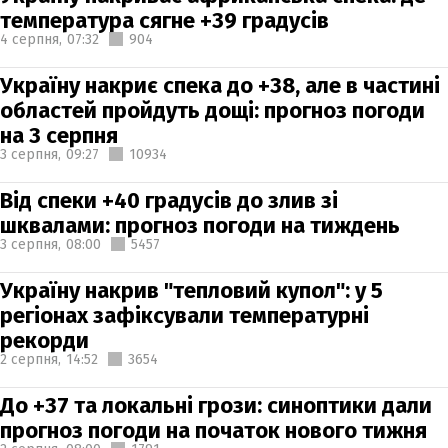
температура сягне +39 градусів
4 серпня,
07:32
904
Україну накриє спека до +38, але в частині
областей пройдуть дощі: прогноз погоди
на 3 серпня
3 серпня,
09:27
10934
Від спеки +40 градусів до злив зі
шквалами: прогноз погоди на тиждень
3 серпня,
08:00
5457
Україну накрив "тепловий купол": у 5
регіонах зафіксували температурні
рекорди
2 серпня,
14:52
3654
До +37 та локальні грози: синоптики дали
прогноз погоди на початок нового тижня