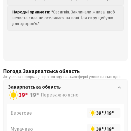
Народні прикмети:
"Євсигнія. Заклинали жнива, щоб
нечиста сила не оселилася на полі. Їли сиру цибулю
для здоров'я."
Погода Закарпатська
область
Актуальна інформація про погоду та атмосферні умови на сьогодні
Закарпатська
область
39°
19°
Переважно ясно
Берегове
39°
/
19°
Мукачево
39°
/
19°