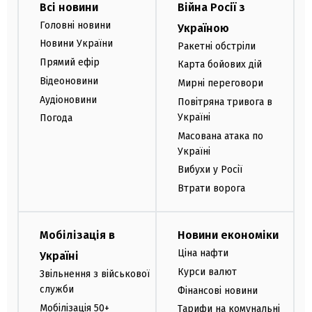
Всі новини
Війна Росії з
Головні новини
Україною
Новини України
Ракетні обстріли
Прямий ефір
Карта бойових дій
Відеоновини
Мирні переговори
Аудіоновини
Повітряна тривога в
Україні
Погода
Масована атака по
Україні
Вибухи у Росії
Втрати ворога
Мобілізація в
Новини економіки
Ціна нафти
Україні
Курси валют
Звільнення з військової
служби
Фінансові новини
Мобілізація 50+
Тарифи на комунальні