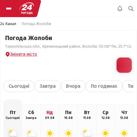
24 Канал
Погода Жолоби
Погода Жолоби
Тернопільська обл., Кременецький район, Жолоби, 50.08°Пн, 25.7°Сх
Змінити місто
Сьогодні
Завтра
Вчора
По годинах
Тиж
Пт
Сб
Нд
Пн
Вт
Ср
Чт
Сьогодні
Завтра
09.08
10.08
11.08
12.08
13.08