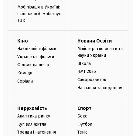
Мобілізація в Україні:
скільки осіб мобілізує
ТЦК
Кіно
Новини Освіти
Найцікавіші фільми
Міністерство освіти та
науки України
Українські фільми
Школа
Фільми на вечір
НМТ 2026
Комедії
Саморозвиток
Серіали
Навчання за кордоном
Нерухомість
Спорт
Аналітика ринку
Бокс
Купівля житла
Футбол
Тренди і натхнення
Теніс