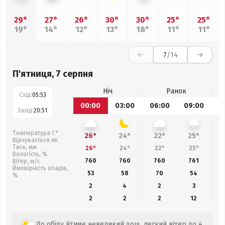
29°
27°
26°
30°
30°
25°
25°
19°
14°
12°
13°
18°
11°
11°
7
/14
П'ятниця, 7 серпня
Ніч
Ранок
Схід:
05:53
00:00
03:00
06:00
09:00
1
Захід:
20:51
Температура С°
26°
24°
22°
25°
Відчувається як
Тиск, мм
26°
24°
22°
25°
Вологість, %
760
760
760
761
Вітер, м/с
Ймовірність опадів,
53
58
70
54
%
2
4
2
3
2
2
2
12
До обіду йтиме невеликий дощ, легкий вітер до 4