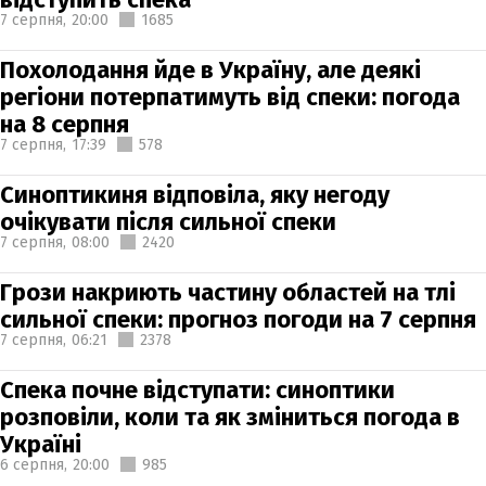
7 серпня,
20:00
1685
Похолодання йде в Україну, але деякі
регіони потерпатимуть від спеки: погода
на 8 серпня
7 серпня,
17:39
578
Синоптикиня відповіла, яку негоду
очікувати після сильної спеки
7 серпня,
08:00
2420
Грози накриють частину областей на тлі
сильної спеки: прогноз погоди на 7 серпня
7 серпня,
06:21
2378
Спека почне відступати: синоптики
розповіли, коли та як зміниться погода в
Україні
6 серпня,
20:00
985