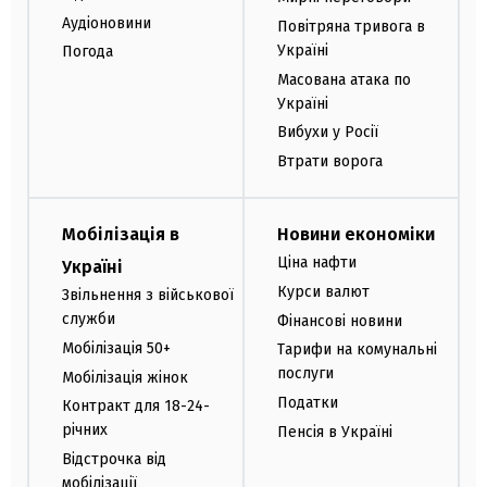
Аудіоновини
Повітряна тривога в
Україні
Погода
Масована атака по
Україні
Вибухи у Росії
Втрати ворога
Мобілізація в
Новини економіки
Ціна нафти
Україні
Курси валют
Звільнення з військової
служби
Фінансові новини
Мобілізація 50+
Тарифи на комунальні
послуги
Мобілізація жінок
Податки
Контракт для 18-24-
річних
Пенсія в Україні
Відстрочка від
мобілізації