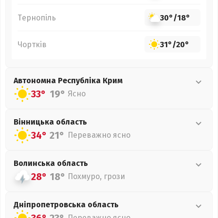
Тернопіль
30°
/
18°
Чортків
31°
/
20°
Автономна Республіка Крим
33°
19°
Ясно
Вінницька
область
34°
21°
Переважно ясно
Волинська
область
28°
18°
Похмуро, грози
Дніпропетровська
область
Переважно ясно