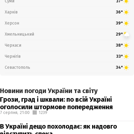
Суми
37°
Харків
36°
Херсон
39°
Хмельницький
29°
Черкаси
38°
Чернігів
33°
Севастополь
34°
Новини погоди України та світу
Грози, град і шквали: по всій Україні
оголосили штормове попередження
7 серпня,
21:00
1239
В Україні дещо похолодає: як надовго
відступить спека