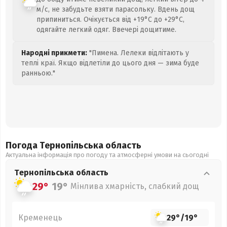
м/с, не забудьте взяти парасольку. Вдень дощ
припиниться. Очікується від +19°C до +29°C,
одягайте легкий одяг. Ввечері дощитиме.
Народні прикмети:
"Пимена. Лелеки відлітають у
теплі краї. Якщо відлетіли до цього дня — зима буде
ранньою."
Погода Тернопільська
область
Актуальна інформація про погоду та атмосферні умови на сьогодні
Тернопільська
область
29°
19°
Мінлива хмарність, слабкий дощ
Кременець
29°
/
19°