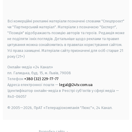
smart tv
samsung smart tv
Всі комерційні рекламні матеріали позначені словами "Спецпроєкт"
чи "Партнерський матеріал". Матеріали з позначкою "Експерт",
"Позиція" відображають позицію авторів та героїв. Редакція може
не поділяти їхніх поглядів. Детальніше щодо реклами та правил
цитування можна ознайомитись в правилах користування сайтом.
Усі права захищені.
Матеріали сайту призначені для осіб старше
21
року (21+)
Онлайн-медіа «24 Канал»
пл. Галицька, буд. 15, м. Львів, 79008
Телефон
+380 (32) 229-77-77
Адреса електронної пошти —
legal@24tv.com.ua
Ідентифікатор онлайн-медіа в Реєстрі суб'єктів у сфері медіа —
R40-06057
© 2005—2026,
ПрАТ «Телерадіокомпанія "Люкс"», 24 Канал.
Розробка сайту
-