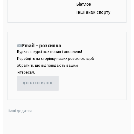
Біатлон
Інші види спорту
Email - розсилка
Будьте в курсі всіх новин і оновлень!
Перейдіть на сторінку наших розсилок, щоб
обрати ті, що відповідають вашим
інтересам.
ДО РОЗСИЛОК
Наші додатки:
android
apple