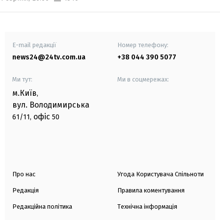
E-mail редакції
Номер телефону:
news24@24tv.com.ua
+38 044 390 5077
Ми тут:
Ми в соцмережах:
м.Київ
,
вул. Володимирська
офіс
61/11,
50
Про нас
Угода Користувача Спільноти
Редакція
Правила коментування
Редакційна політика
Технічна інформація