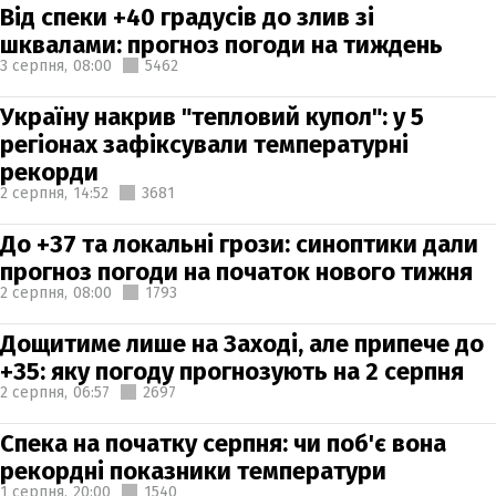
Від спеки +40 градусів до злив зі
шквалами: прогноз погоди на тиждень
3 серпня,
08:00
5462
Україну накрив "тепловий купол": у 5
регіонах зафіксували температурні
рекорди
2 серпня,
14:52
3681
До +37 та локальні грози: синоптики дали
прогноз погоди на початок нового тижня
2 серпня,
08:00
1793
Дощитиме лише на Заході, але припече до
+35: яку погоду прогнозують на 2 серпня
2 серпня,
06:57
2697
Спека на початку серпня: чи поб'є вона
рекордні показники температури
1 серпня,
20:00
1540