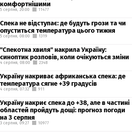
комфортнішими
5 серпня,
20:00
11477
Спека не відступає: де будуть грози та чи
опуститься температура цього тижня
5 серпня,
08:00
1319
"Спекотна хвиля" накрила Україну:
синоптик розповів, коли очікуються зміни
4 серпня,
08:00
2348
Україну накриває африканська спека: де
температура сягне +39 градусів
4 серпня,
07:32
911
Україну накриє спека до +38, але в частині
областей пройдуть дощі: прогноз погоди
на 3 серпня
3 серпня,
09:27
10977