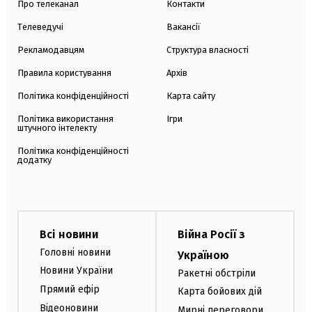
Про телеканал
Контакти
Телеведучі
Вакансії
Рекламодавцям
Структура власності
Правила користування
Архів
Політика конфіденційності
Карта сайту
Політика використання
Ігри
штучного інтелекту
Політика конфіденційності
додатку
Всі новини
Війна Росії з
Головні новини
Україною
Новини України
Ракетні обстріли
Прямий ефір
Карта бойових дій
Відеоновини
Мирні переговори