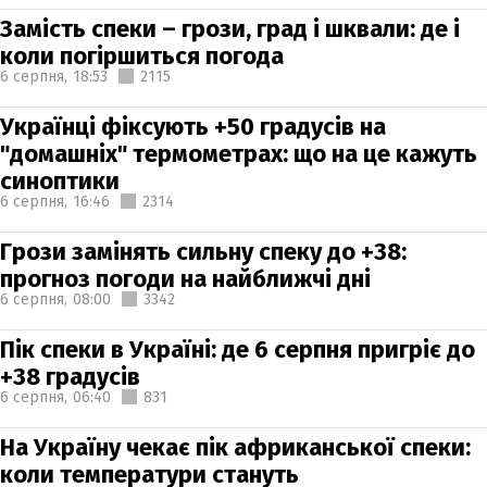
Замість спеки – грози, град і шквали: де і
коли погіршиться погода
6 серпня,
18:53
2115
Українці фіксують +50 градусів на
"домашніх" термометрах: що на це кажуть
синоптики
6 серпня,
16:46
2314
Грози замінять сильну спеку до +38:
прогноз погоди на найближчі дні
6 серпня,
08:00
3342
Пік спеки в Україні: де 6 серпня пригріє до
+38 градусів
6 серпня,
06:40
831
На Україну чекає пік африканської спеки:
коли температури стануть