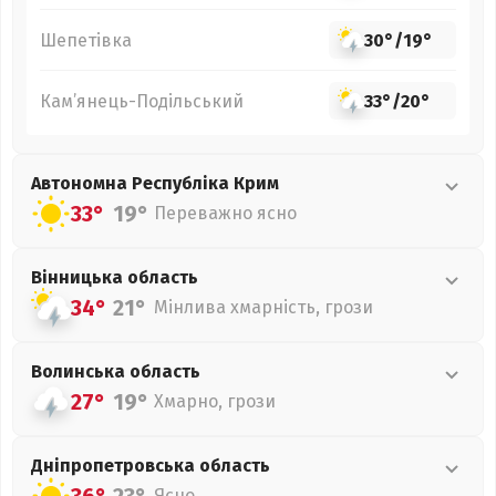
Шепетівка
30°
/
19°
Кам’янець-Подільський
33°
/
20°
Автономна Республіка Крим
33°
19°
Переважно ясно
Вінницька
область
34°
21°
Мінлива хмарність, грози
Волинська
область
27°
19°
Хмарно, грози
Дніпропетровська
область
Ясно