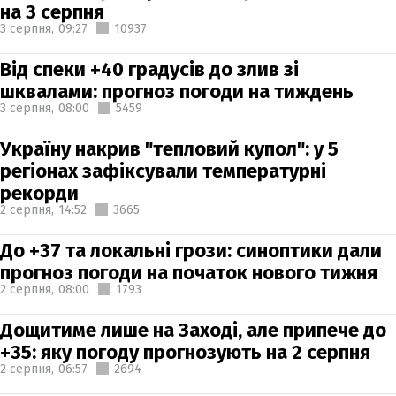
на 3 серпня
3 серпня,
09:27
10937
Від спеки +40 градусів до злив зі
шквалами: прогноз погоди на тиждень
3 серпня,
08:00
5459
Україну накрив "тепловий купол": у 5
регіонах зафіксували температурні
рекорди
2 серпня,
14:52
3665
До +37 та локальні грози: синоптики дали
прогноз погоди на початок нового тижня
2 серпня,
08:00
1793
Дощитиме лише на Заході, але припече до
+35: яку погоду прогнозують на 2 серпня
2 серпня,
06:57
2694