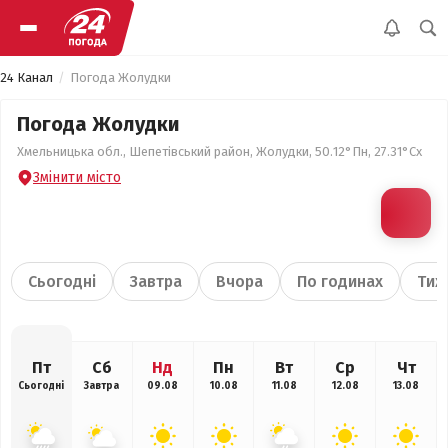
24 Канал
Погода Жолудки
Погода Жолудки
Хмельницька обл., Шепетівський район, Жолудки, 50.12°Пн, 27.31°Сх
Змінити місто
Сьогодні
Завтра
Вчора
По годинах
Тиж
Пт
Сб
Нд
Пн
Вт
Ср
Чт
Сьогодні
Завтра
09.08
10.08
11.08
12.08
13.08