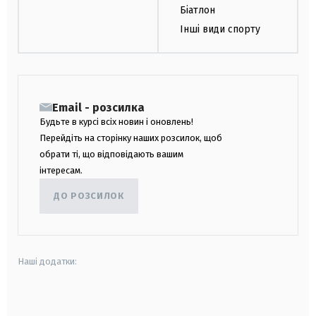
Біатлон
Інші види спорту
Email - розсилка
Будьте в курсі всіх новин і оновлень!
Перейдіть на сторінку наших розсилок, щоб
обрати ті, що відповідають вашим
інтересам.
ДО РОЗСИЛОК
Наші додатки:
android
apple