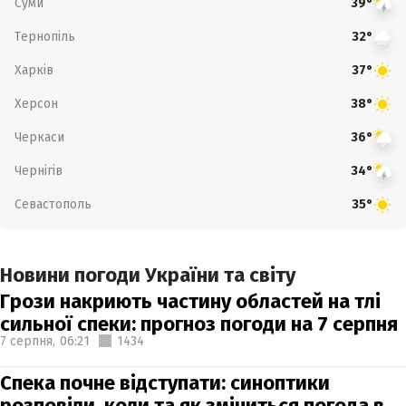
Суми
39°
Тернопіль
32°
Харків
37°
Херсон
38°
Черкаси
36°
Чернігів
34°
Севастополь
35°
Новини погоди України та світу
Грози накриють частину областей на тлі
сильної спеки: прогноз погоди на 7 серпня
7 серпня,
06:21
1434
Спека почне відступати: синоптики
розповіли, коли та як зміниться погода в