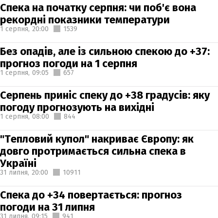
Спека на початку серпня: чи поб'є вона
рекордні показники температури
1 серпня,
20:00
1539
Без опадів, але із сильною спекою до +37:
прогноз погоди на 1 серпня
1 серпня,
09:05
657
Серпень приніс спеку до +38 градусів: яку
погоду прогнозують на вихідні
1 серпня,
08:00
844
"Тепловий купол" накриває Європу: як
довго протримається сильна спека в
Україні
31 липня,
20:00
10911
Спека до +34 повертається: прогноз
погоди на 31 липня
31 липня,
09:15
941