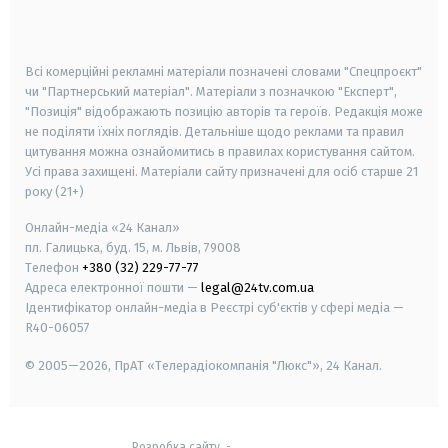
smart tv
samsung smart tv
Всі комерційні рекламні матеріали позначені словами "Спецпроєкт"
чи "Партнерський матеріал". Матеріали з позначкою "Експерт",
"Позиція" відображають позицію авторів та героїв. Редакція може
не поділяти їхніх поглядів. Детальніше щодо реклами та правил
цитування можна ознайомитись в правилах користування сайтом.
Усі права захищені.
Матеріали сайту призначені для осіб старше
21
року (21+)
Онлайн-медіа «24 Канал»
пл. Галицька, буд. 15, м. Львів, 79008
Телефон
+380 (32) 229-77-77
Адреса електронної пошти —
legal@24tv.com.ua
Ідентифікатор онлайн-медіа в Реєстрі суб'єктів у сфері медіа —
R40-06057
© 2005—2026,
ПрАТ «Телерадіокомпанія "Люкс"», 24 Канал.
Розробка сайту
-