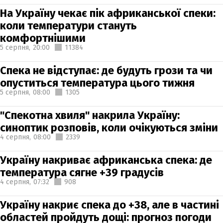
На Україну чекає пік африканської спеки:
коли температури стануть
комфортнішими
5 серпня,
20:00
11384
Спека не відступає: де будуть грози та чи
опуститься температура цього тижня
5 серпня,
08:00
1305
"Спекотна хвиля" накрила Україну:
синоптик розповів, коли очікуються зміни
4 серпня,
08:00
2339
Україну накриває африканська спека: де
температура сягне +39 градусів
4 серпня,
07:32
908
Україну накриє спека до +38, але в частині
областей пройдуть дощі: прогноз погоди