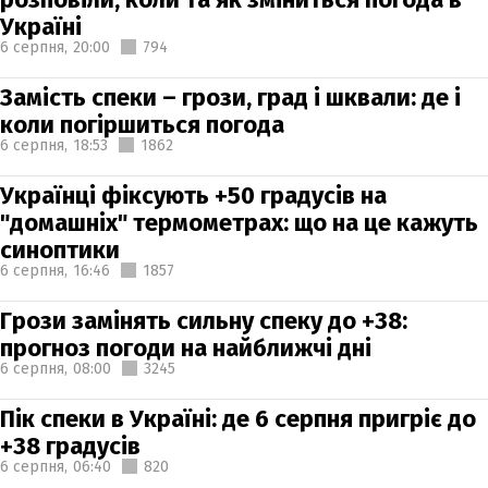
Україні
6 серпня,
20:00
794
Замість спеки – грози, град і шквали: де і
коли погіршиться погода
6 серпня,
18:53
1862
Українці фіксують +50 градусів на
"домашніх" термометрах: що на це кажуть
синоптики
6 серпня,
16:46
1857
Грози замінять сильну спеку до +38:
прогноз погоди на найближчі дні
6 серпня,
08:00
3245
Пік спеки в Україні: де 6 серпня пригріє до
+38 градусів
6 серпня,
06:40
820