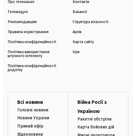
Про телеканал
Контакти
Телеведучі
Вакансії
Рекламодавцям
Структура власності
Правила користування
Архів
Політика конфіденційності
Карта сайту
Політика використання
Ігри
штучного інтелекту
Політика конфіденційності
додатку
Всі новини
Війна Росії з
Головні новини
Україною
Новини України
Ракетні обстріли
Прямий ефір
Карта бойових дій
Відеоновини
Мирні переговори