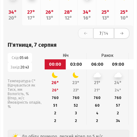
34°
27°
26°
28°
34°
25°
25°
20°
17°
13°
12°
16°
13°
10°
7
/14
П'ятниця, 7 серпня
Ніч
Ранок
Схід:
05:46
00:00
03:00
06:00
09:00
1
Захід:
20:43
Температура С°
26°
23°
21°
24°
Відчувається як
Тиск, мм
26°
23°
21°
24°
Вологість, %
760
760
760
760
Вітер, м/с
Ймовірність опадів,
51
52
60
57
%
2
3
4
2
2
2
2
34
До обіду похмуро, легкий вітер до 5 м/с.