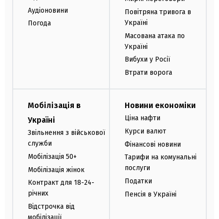
Аудіоновини
Повітряна тривога в
Україні
Погода
Масована атака по
Україні
Вибухи у Росії
Втрати ворога
Мобілізація в
Новини економіки
Ціна нафти
Україні
Курси валют
Звільнення з військової
служби
Фінансові новини
Мобілізація 50+
Тарифи на комунальні
послуги
Мобілізація жінок
Податки
Контракт для 18-24-
річних
Пенсія в Україні
Відстрочка від
мобілізації