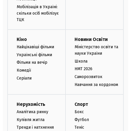
Мобілізація в Україні:
скільки осіб мобілізує
ТЦК
Кіно
Новини Освіти
Найцікавіші фільми
Міністерство освіти та
науки України
Українські фільми
Школа
Фільми на вечір
НМТ 2026
Комедії
Саморозвиток
Серіали
Навчання за кордоном
Нерухомість
Спорт
Аналітика ринку
Бокс
Купівля житла
Футбол
Тренди і натхнення
Теніс