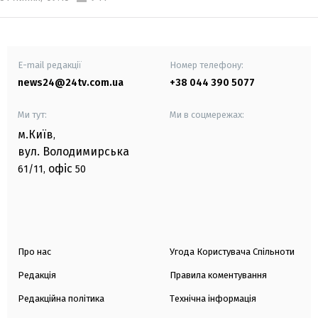
E-mail редакції
Номер телефону:
news24@24tv.com.ua
+38 044 390 5077
Ми тут:
Ми в соцмережах:
м.Київ
,
вул. Володимирська
офіс
61/11,
50
Про нас
Угода Користувача Спільноти
Редакція
Правила коментування
Редакційна політика
Технічна інформація