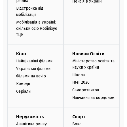
річних
Пенсія в Україні
Відстрочка від
мобілізації
Мобілізація в Україні:
скільки осіб мобілізує
ТЦК
Кіно
Новини Освіти
Найцікавіші фільми
Міністерство освіти та
науки України
Українські фільми
Школа
Фільми на вечір
НМТ 2026
Комедії
Саморозвиток
Серіали
Навчання за кордоном
Нерухомість
Спорт
Аналітика ринку
Бокс