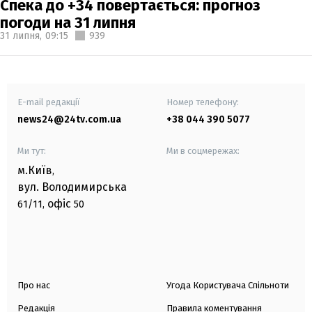
Спека до +34 повертається: прогноз
погоди на 31 липня
31 липня,
09:15
939
E-mail редакції
Номер телефону:
news24@24tv.com.ua
+38 044 390 5077
Ми тут:
Ми в соцмережах:
м.Київ
,
вул. Володимирська
офіс
61/11,
50
Про нас
Угода Користувача Спільноти
Редакція
Правила коментування