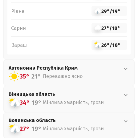
Рівне
29°
/
19°
Сарни
27°
/
18°
Вараш
26°
/
18°
Автономна Республіка Крим
35°
21°
Переважно ясно
Вінницька
область
34°
19°
Мінлива хмарність, грози
Волинська
область
27°
19°
Мінлива хмарність, грози