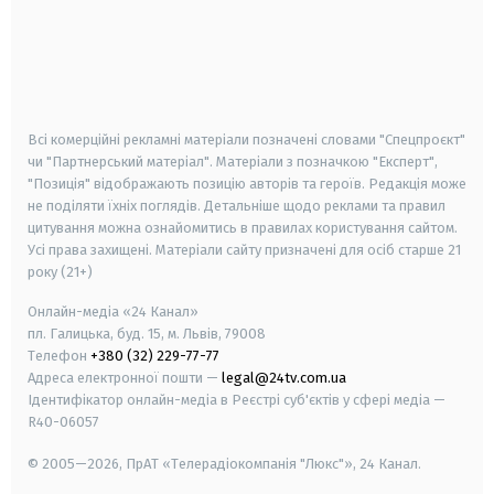
android
apple
smart tv
samsung smart tv
Всі комерційні рекламні матеріали позначені словами "Спецпроєкт"
чи "Партнерський матеріал". Матеріали з позначкою "Експерт",
"Позиція" відображають позицію авторів та героїв. Редакція може
не поділяти їхніх поглядів. Детальніше щодо реклами та правил
цитування можна ознайомитись в правилах користування сайтом.
Усі права захищені.
Матеріали сайту призначені для осіб старше
21
року (21+)
Онлайн-медіа «24 Канал»
пл. Галицька, буд. 15, м. Львів, 79008
Телефон
+380 (32) 229-77-77
Адреса електронної пошти —
legal@24tv.com.ua
Ідентифікатор онлайн-медіа в Реєстрі суб'єктів у сфері медіа —
R40-06057
© 2005—2026,
ПрАТ «Телерадіокомпанія "Люкс"», 24 Канал.