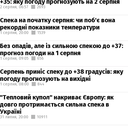
+35: яку погоду прогнозують на 2 серпня
2 серпня,
06:57
2693
Спека на початку серпня: чи поб'є вона
рекордні показники температури
1 серпня,
20:00
1539
Без опадів, але із сильною спекою до +37:
прогноз погоди на 1 серпня
1 серпня,
09:05
656
Серпень приніс спеку до +38 градусів: яку
погоду прогнозують на вихідні
1 серпня,
08:00
844
"Тепловий купол" накриває Європу: як
довго протримається сильна спека в
Україні
31 липня,
20:00
10911