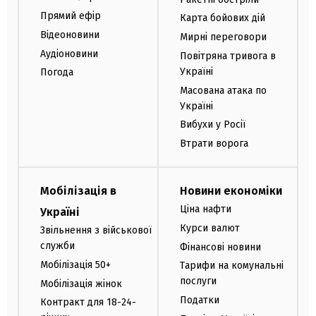
Прямий ефір
Карта бойових дій
Відеоновини
Мирні переговори
Аудіоновини
Повітряна тривога в
Україні
Погода
Масована атака по
Україні
Вибухи у Росії
Втрати ворога
Мобілізація в
Новини економіки
Ціна нафти
Україні
Курси валют
Звільнення з військової
служби
Фінансові новини
Мобілізація 50+
Тарифи на комунальні
послуги
Мобілізація жінок
Податки
Контракт для 18-24-