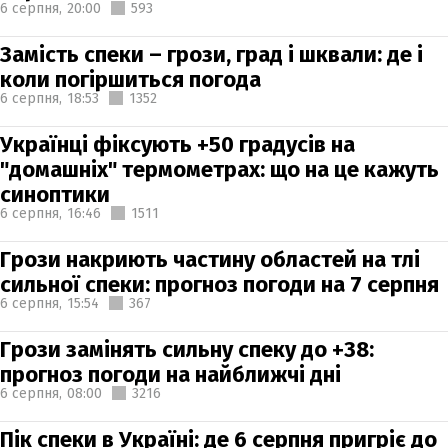
6 серпня,
20:00
593
Замість спеки – грози, град і шквали: де і
коли погіршиться погода
6 серпня,
18:53
1352
Українці фіксують +50 градусів на
"домашніх" термометрах: що на це кажуть
синоптики
6 серпня,
16:46
1511
Грози накриють частину областей на тлі
сильної спеки: прогноз погоди на 7 серпня
6 серпня,
15:54
367
Грози замінять сильну спеку до +38:
прогноз погоди на найближчі дні
6 серпня,
08:00
3216
Пік спеки в Україні: де 6 серпня пригріє до