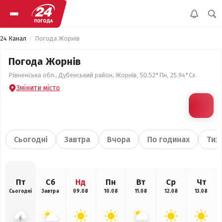
24 Канал
Погода Жорнів
Погода Жорнів
Рівненська обл., Дубенський район, Жорнів, 50.52°Пн, 25.94°Сх
Змінити місто
Сьогодні
Завтра
Вчора
По годинах
Тиж
Пт
Сб
Нд
Пн
Вт
Ср
Чт
Сьогодні
Завтра
09.08
10.08
11.08
12.08
13.08