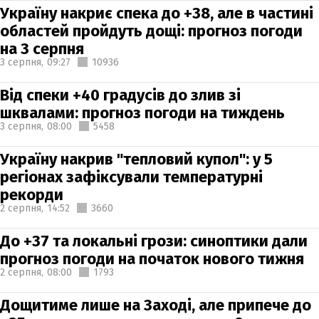
Україну накриє спека до +38, але в частині
областей пройдуть дощі: прогноз погоди
на 3 серпня
3 серпня,
09:27
10936
Від спеки +40 градусів до злив зі
шквалами: прогноз погоди на тиждень
3 серпня,
08:00
5458
Україну накрив "тепловий купол": у 5
регіонах зафіксували температурні
рекорди
2 серпня,
14:52
3660
До +37 та локальні грози: синоптики дали
прогноз погоди на початок нового тижня
2 серпня,
08:00
1793
Дощитиме лише на Заході, але припече до