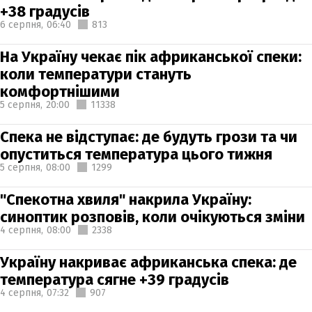
+38 градусів
6 серпня,
06:40
813
На Україну чекає пік африканської спеки:
коли температури стануть
комфортнішими
5 серпня,
20:00
11338
Спека не відступає: де будуть грози та чи
опуститься температура цього тижня
5 серпня,
08:00
1299
"Спекотна хвиля" накрила Україну:
синоптик розповів, коли очікуються зміни
4 серпня,
08:00
2338
Україну накриває африканська спека: де
температура сягне +39 градусів
4 серпня,
07:32
907