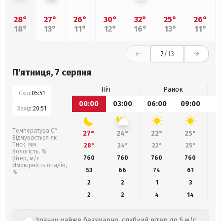
28°
27°
26°
30°
32°
25°
26°
18°
13°
11°
12°
16°
13°
11°
7
/13
П'ятниця, 7 серпня
Ніч
Ранок
Схід:
05:51
00:00
03:00
06:00
09:00
1
Захід:
20:51
Температура С°
27°
24°
22°
25°
Відчувається як
Тиск, мм
28°
24°
22°
25°
Вологість, %
760
760
760
760
Вітер, м/с
Ймовірність опадів,
53
66
74
61
%
2
2
1
3
2
2
4
14
Зранку майже безхмарно, слабкий вітер до 5 м/с.