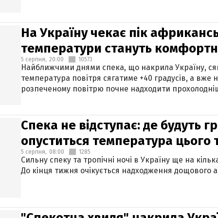
На Україну чекає пік африкансь
температури стануть комфорт
5 серпня,
20:00
10573
Найближчими днями спека, що накрила Україну, сяг
температура повітря сягатиме +40 градусів, а вже 
розпеченому повітрю почне надходити прохолодніш
Спека не відступає: де будуть г
опуститься температура цього
5 серпня,
08:00
1285
Сильну спеку та тропічні ночі в Україну ще на кіль
До кінця тижня очікується надходження дощового 
"Спекотна хвиля" накрила Укра