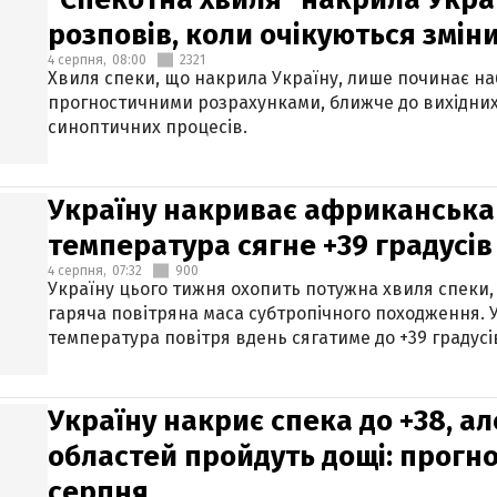
розповів, коли очікуються змін
4 серпня,
08:00
2321
Хвиля спеки, що накрила Україну, лише починає на
прогностичними розрахунками, ближче до вихідни
синоптичних процесів.
Україну накриває африканська 
температура сягне +39 градусів
4 серпня,
07:32
900
Україну цього тижня охопить потужна хвиля спеки,
гаряча повітряна маса субтропічного походження. У
температура повітря вдень сягатиме до +39 градусі
Україну накриє спека до +38, ал
областей пройдуть дощі: прогно
серпня