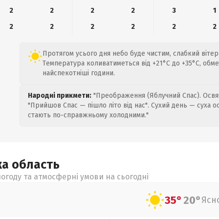
2
2
2
2
3
1
2
2
2
2
2
2
Протягом усього дня небо буде чистим, слабкий вітер д
Температура коливатиметься від +21°C до +35°C, обме
найспекотніші години.
Народні прикмети:
"Преображення (Яблучний Спас). Освяч
"Прийшов Спас — пішло літо від нас". Сухий день — суха о
стають по-справжньому холодними."
ка
область
огоду та атмосферні умови на сьогодні
35°
20°
Ясн