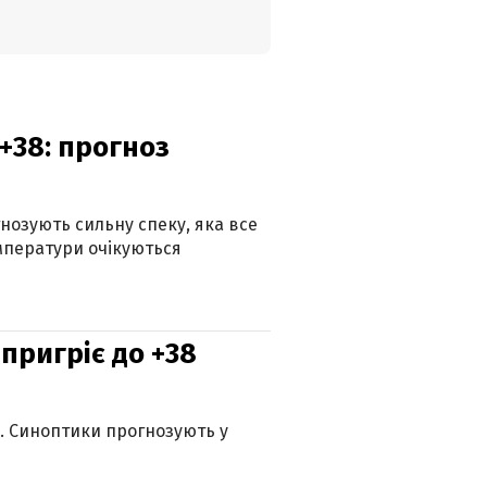
+38: прогноз
гнозують сильну спеку, яка все
мператури очікуються
 пригріє до +38
ю. Синоптики прогнозують у