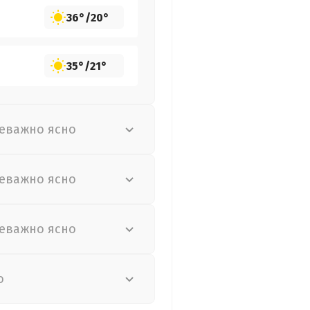
36°
/
20°
35°
/
21°
еважно ясно
еважно ясно
еважно ясно
о