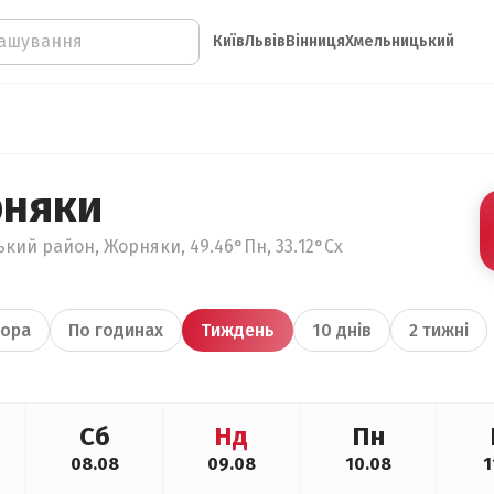
Київ
Львів
Вінниця
Хмельницький
рняки
кий район, Жорняки, 49.46°Пн, 33.12°Сх
ора
По годинах
Тиждень
10 днів
2 тижні
Сб
Нд
Пн
08.08
09.08
10.08
1