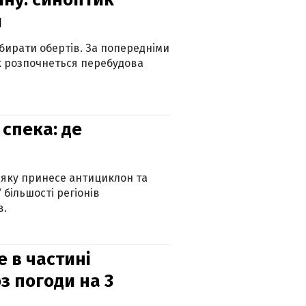
и
бирати обертів. За попередніми
х розпочнеться перебудова
спека: де
 яку принесе антициклон та
 більшості регіонів
в.
е в частині
з погоди на 3