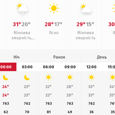
31°
20°
28°
17°
29°
15°
30
Мінлива
Ясно
Мінлива
хмарність,
хмарність
слабкий дощ
Ніч
Ранок
День
00:00
03:00
06:00
09:00
12:00
15:
24°
23°
22°
28°
33°
34
24°
23°
22°
29°
33°
35
763
762
763
763
762
76
62
70
81
49
36
35