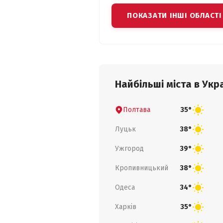
ПОКАЗАТИ ІНШІ ОБЛАСТІ
Найбільші міста в Укра
Полтава
35°
Луцьк
38°
Ужгород
39°
Кропивницький
38°
Одеса
34°
Харків
35°