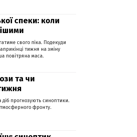
кої спеки: коли
нішими
атиме свого піка. Подекуди
наприкінці тижня на зміну
а повітряна маса.
рози та чи
 тижня
ка діб прогнозують синоптики.
атмосферного фронту.
їну: синоптик