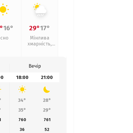
°
16°
29°
17°
Ясно
Мінлива
хмарність,
зливи
Вечір
00
18:00
21:00
°
34°
28°
°
35°
29°
1
760
761
36
52