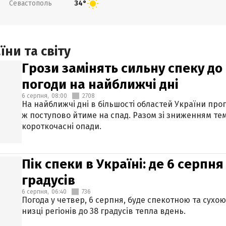
Севастополь
34°
ни та світу
Грози замінять сильну спеку до 
погоди на найближчі дні
6 серпня,
08:00
2708
На найближчі дні в більшості областей України про
ж поступово йтиме на спад. Разом зі зниженням те
короткочасні опади.
Пік спеки в Україні: де 6 серпня
градусів
6 серпня,
06:40
736
Погода у четвер, 6 серпня, буде спекотною та сухо
низці регіонів до 38 градусів тепла вдень.