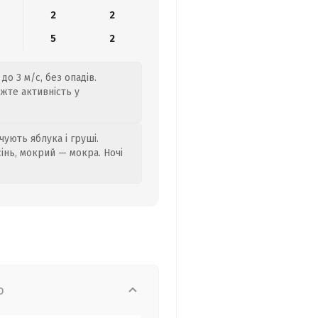
2
2
5
2
о 3 м/с, без опадів.
жте активність у
ують яблука і груші.
сінь, мокрий — мокра. Ночі
о