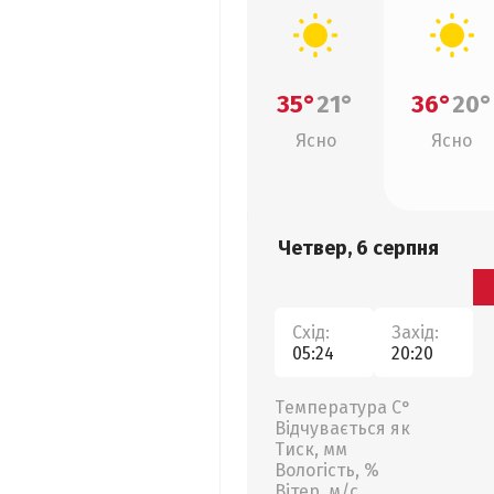
35°
21°
36°
20°
Ясно
Ясно
Четвер, 6 серпня
Схід:
Захід:
05:24
20:20
Температура С°
Відчувається як
Тиск, мм
Вологість, %
Вітер, м/с