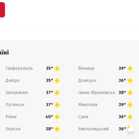
їні
Сімферополь
Вінниця
35°
39°
Дніпро
Донецьк
35°
36°
Запоріжжя
Івано-Франківськ
37°
38°
Луганськ
Миколаїв
37°
39°
Рівне
Суми
40°
36°
Херсон
Хмельницький
38°
36°