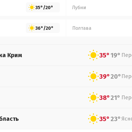
35°
/
20°
Лубни
36°
/
20°
Полтава
35°
19°
ка Крим
Пер
39°
20°
Пер
38°
21°
Пер
35°
23°
бласть
Ясн