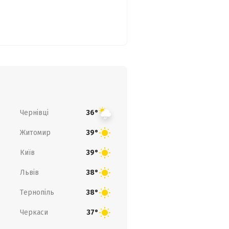
Чернівці
36°
Житомир
39°
Київ
39°
Львів
38°
Тернопіль
38°
Черкаси
37°