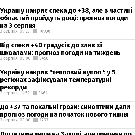
Україну накриє спека до +38, але в частині
областей пройдуть дощі: прогноз погоди
на 3 серпня
3 серпня,
09:27
10936
Від спеки +40 градусів до злив зі
шквалами: прогноз погоди на тиждень
3 серпня,
08:00
5458
Україну накрив "тепловий купол": у 5
регіонах зафіксували температурні
рекорди
2 серпня,
14:52
3664
До +37 та локальні грози: синоптики дали
прогноз погоди на початок нового тижня
2 серпня,
08:00
1793
Дощитиме лише на Заході, але припече до