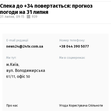
Спека до +34 повертається: прогноз
погоди на 31 липня
31 липня,
09:15
939
E-mail редакції
Номер телефону:
news24@24tv.com.ua
+38 044 390 5077
Ми тут:
Ми в соцмережах:
м.Київ
,
вул. Володимирська
офіс
61/11,
50
Про нас
Угода Користувача Спільноти