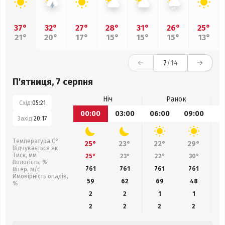
37°
32°
27°
28°
31°
26°
25°
21°
20°
17°
15°
15°
15°
13°
7
/14
П'ятниця, 7 серпня
Ніч
Ранок
Схід:
05:21
00:00
03:00
06:00
09:00
1
Захід:
20:17
Температура С°
25°
23°
22°
29°
Відчувається як
Тиск, мм
25°
23°
22°
30°
Вологість, %
761
761
761
761
Вітер, м/с
Ймовірність опадів,
59
62
69
48
%
2
2
1
1
2
2
2
2