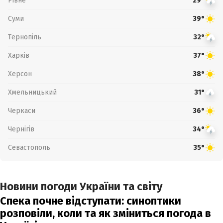
Рівне
29°
Суми
39°
Тернопіль
32°
Харків
37°
Херсон
38°
Хмельницький
31°
Черкаси
36°
Чернігів
34°
Севастополь
35°
Новини погоди України та світу
Спека почне відступати: синоптики
розповіли, коли та як зміниться погода в