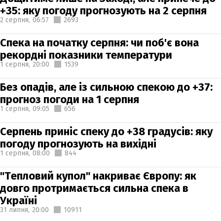
+35: яку погоду прогнозують на 2 серпня
2 серпня,
06:57
2693
Спека на початку серпня: чи поб'є вона
рекордні показники температури
1 серпня,
20:00
1539
Без опадів, але із сильною спекою до +37:
прогноз погоди на 1 серпня
1 серпня,
09:05
656
Серпень приніс спеку до +38 градусів: яку
погоду прогнозують на вихідні
1 серпня,
08:00
844
"Тепловий купол" накриває Європу: як
довго протримається сильна спека в
Україні
31 липня,
20:00
10911