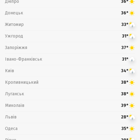
Дніпро
36°
Донецьк
36°
Житомир
33°
Ужгород
31°
Запоріжжя
37°
Івано-Франківськ
31°
Київ
34°
Кропивницький
38°
Луганськ
38°
Миколаїв
39°
Львів
28°
Одеса
35°