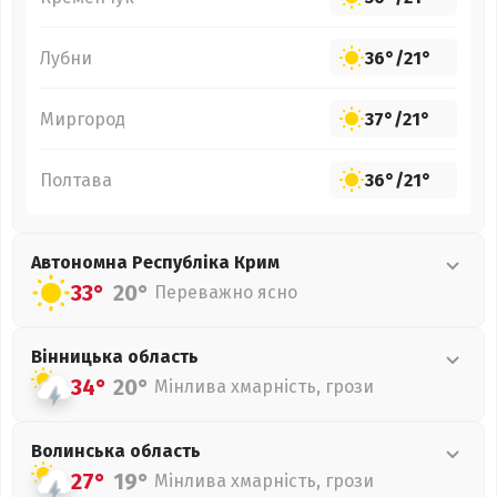
Лубни
36°
/
21°
Миргород
37°
/
21°
Полтава
36°
/
21°
Автономна Республіка Крим
33°
20°
Переважно ясно
Вінницька
область
34°
20°
Мінлива хмарність, грози
Волинська
область
27°
19°
Мінлива хмарність, грози