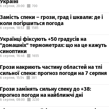
Україні
6 серпня,
20:00
700
Замість спеки – грози, град і шквали: де і
коли погіршиться погода
6 серпня,
18:53
1585
Українці фіксують +50 градусів на
"домашніх" термометрах: що на це кажуть
синоптики
6 серпня,
16:46
1655
Грози накриють частину областей на тлі
сильної спеки: прогноз погоди на 7 серпня
6 серпня,
15:54
381
Грози замінять сильну спеку до +38:
прогноз погоди на найближчі дні
6 серпня,
08:00
3230