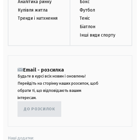
Аналітика ринку
Бокс
Купівля житла
Футбол
Тренди і натхнення
Теніс
Біатлон
Інші види спорту
Email - розсилка
Будьте в курсі всіх новин і оновлень!
Перейдіть на сторінку наших розсилок, щоб
обрати ті, що відповідають вашим
інтересам.
ДО РОЗСИЛОК
Наші додатки: