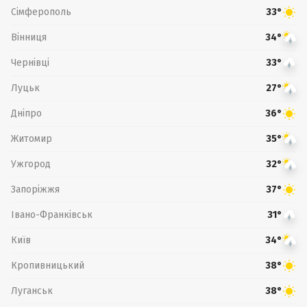
Сімферополь
33°
Вінниця
34°
Чернівці
33°
Луцьк
27°
Дніпро
36°
Житомир
35°
Ужгород
32°
Запоріжжя
37°
Івано-Франківськ
31°
Київ
34°
Кропивницький
38°
Луганськ
38°