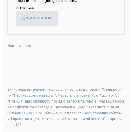
обрати ті, що відповідають вашим
інтересам.
ДО РОЗСИЛОК
Наші додатки:
android
apple
smart tv
samsung smart tv
Всі комерційні рекламні матеріали позначені словами "Спецпроєкт"
чи "Партнерський матеріал". Матеріали з позначкою "Експерт",
"Позиція" відображають позицію авторів та героїв. Редакція може
не поділяти їхніх поглядів. Детальніше щодо реклами та правил
цитування можна ознайомитись в правилах користування сайтом.
Усі права захищені.
Матеріали сайту призначені для осіб старше
21
року (21+)