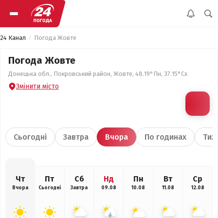
24 Канал
Погода Жовте
Погода Жовте
Донецька обл., Покровський район, Жовте, 48.19°Пн, 37.15°Сх
Змінити місто
Сьогодні
Завтра
Вчора
По годинах
Тиж
Чт
Пт
Сб
Нд
Пн
Вт
Ср
Вчора
Сьогодні
Завтра
09.08
10.08
11.08
12.08