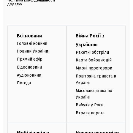
Політика конфіденційності
додатку
Всі новини
Війна Росії з
Головні новини
Україною
Новини України
Ракетні обстріли
Прямий ефір
Карта бойових дій
Відеоновини
Мирні переговори
Аудіоновини
Повітряна тривога в
Україні
Погода
Масована атака по
Україні
Вибухи у Росії
Втрати ворога
Мобілізація в
Новини економіки