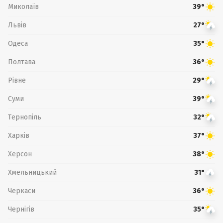
Миколаїв
39°
Львів
27°
Одеса
35°
Полтава
36°
Рівне
29°
Суми
39°
Тернопіль
32°
Харків
37°
Херсон
38°
Хмельницький
31°
Черкаси
36°
Чернігів
35°