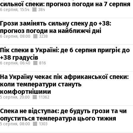
сильної спеки: прогноз погоди на 7 серпня
6 серпня,
15:54
384
Грози замінять сильну спеку до +38:
прогноз погоди на найближчі дні
6 серпня,
08:00
3238
Пік спеки в Україні: де 6 серпня пригріє до
+38 градусів
6 серпня,
06:40
816
На Україну чекає пік африканської спеки:
коли температури стануть
комфортнішими
5 серпня,
20:00
11362
Спека не відступає: де будуть грози та чи
опуститься температура цього тижня
5 серпня,
08:00
1303