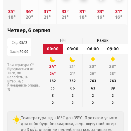
35°
36°
37°
33°
31°
33°
31°
18°
20°
21°
21°
18°
16°
16°
Четвер, 6 серпня
Ніч
Ранок
Схід:
05:12
00:00
03:00
06:00
09:00
1
Захід:
20:00
Температура С°
24°
21°
20°
28°
Відчувається як
Тиск, мм
24°
21°
20°
28°
Вологість, %
762
762
763
763
Вітер, м/с
Ймовірність опадів,
55
66
63
39
%
3
2
2
2
2
2
2
2
Температура від +18°C до +35°C. Протягом усього
дня небо буде безхмарним, ледь відчутний вітер
до 3 м/с, опадів не передбачається, залишаємо