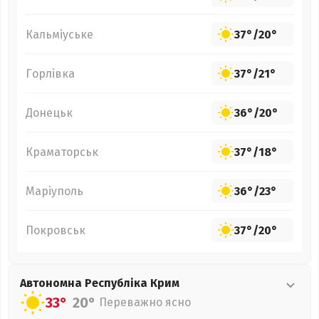
Кальміуське
37°
/
20°
Горлівка
37°
/
21°
Донецьк
36°
/
20°
Краматорськ
37°
/
18°
Маріуполь
36°
/
23°
Покровськ
37°
/
20°
Автономна Республіка Крим
33°
20°
Переважно ясно