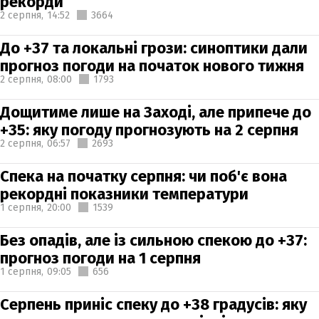
рекорди
2 серпня,
14:52
3664
До +37 та локальні грози: синоптики дали
прогноз погоди на початок нового тижня
2 серпня,
08:00
1793
Дощитиме лише на Заході, але припече до
+35: яку погоду прогнозують на 2 серпня
2 серпня,
06:57
2693
Спека на початку серпня: чи поб'є вона
рекордні показники температури
1 серпня,
20:00
1539
Без опадів, але із сильною спекою до +37:
прогноз погоди на 1 серпня
1 серпня,
09:05
656
Серпень приніс спеку до +38 градусів: яку