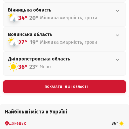
Вінницька
область
34°
20°
Мінлива хмарність, грози
Волинська
область
27°
19°
Мінлива хмарність, грози
Дніпропетровська
область
36°
23°
Ясно
ПОКАЗАТИ ІНШІ ОБЛАСТІ
Найбільші міста в Україні
Донецьк
36°