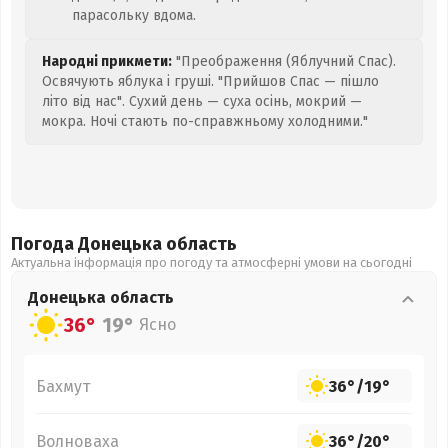
парасольку вдома.
Народні прикмети:
"Преображення (Яблучний Спас).
Освячують яблука і груші. "Прийшов Спас — пішло
літо від нас". Сухий день — суха осінь, мокрий —
мокра. Ночі стають по-справжньому холодними."
Погода Донецька
область
Актуальна інформація про погоду та атмосферні умови на сьогодні
Донецька
область
36°
19°
Ясно
Бахмут
36°
/
19°
Волноваха
36°
/
20°