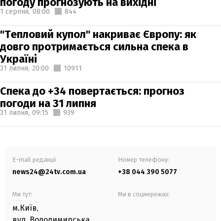
погоду прогнозують на вихідні
1 серпня,
08:00
844
"Тепловий купол" накриває Європу: як
довго протримається сильна спека в
Україні
31 липня,
20:00
10911
Спека до +34 повертається: прогноз
погоди на 31 липня
31 липня,
09:15
939
E-mail редакції
Номер телефону:
news24@24tv.com.ua
+38 044 390 5077
Ми тут:
Ми в соцмережах:
м.Київ
,
вул. Володимирська