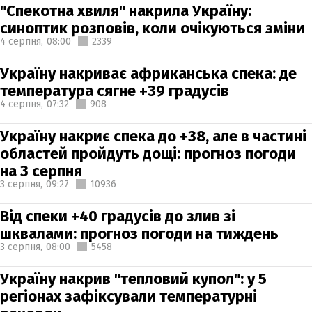
"Спекотна хвиля" накрила Україну:
синоптик розповів, коли очікуються зміни
4 серпня,
08:00
2339
Україну накриває африканська спека: де
температура сягне +39 градусів
4 серпня,
07:32
908
Україну накриє спека до +38, але в частині
областей пройдуть дощі: прогноз погоди
на 3 серпня
3 серпня,
09:27
10936
Від спеки +40 градусів до злив зі
шквалами: прогноз погоди на тиждень
3 серпня,
08:00
5458
Україну накрив "тепловий купол": у 5
регіонах зафіксували температурні