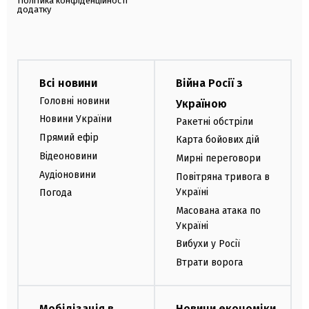
Політика конфіденційності
додатку
Всі новини
Війна Росії з
Головні новини
Україною
Новини України
Ракетні обстріли
Прямий ефір
Карта бойових дій
Відеоновини
Мирні переговори
Аудіоновини
Повітряна тривога в
Україні
Погода
Масована атака по
Україні
Вибухи у Росії
Втрати ворога
Мобілізація в
Новини економіки