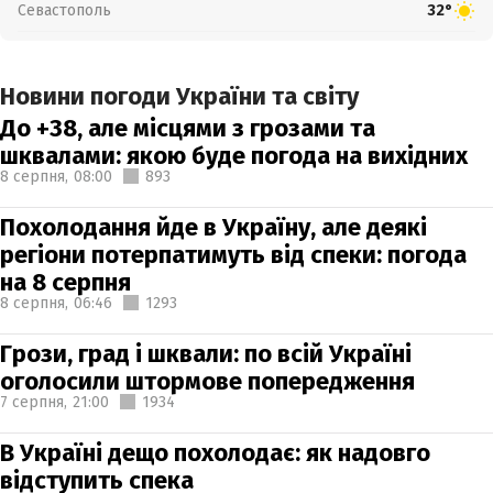
Севастополь
32°
Новини погоди України та світу
До +38, але місцями з грозами та
шквалами: якою буде погода на вихідних
8 серпня,
08:00
893
Похолодання йде в Україну, але деякі
регіони потерпатимуть від спеки: погода
на 8 серпня
8 серпня,
06:46
1293
Грози, град і шквали: по всій Україні
оголосили штормове попередження
7 серпня,
21:00
1934
В Україні дещо похолодає: як надовго
відступить спека