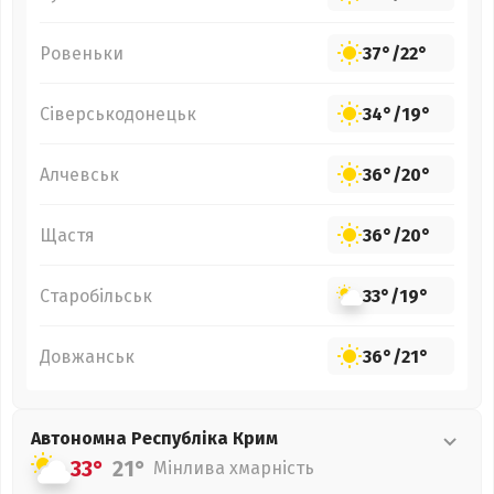
Ровеньки
37°
/
22°
Сіверськодонецьк
34°
/
19°
Алчевськ
36°
/
20°
Щастя
36°
/
20°
Старобільськ
33°
/
19°
Довжанськ
36°
/
21°
Автономна Республіка Крим
33°
21°
Мінлива хмарність