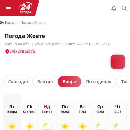
24 Канал
Погода Жовте
Погода Жовте
Луганська обл., Луганський район, Жовте, 48.65°Пн, 39.12°Сх
Змінити місто
Сьогодні
Завтра
Вчора
По годинах
Тиж
Пт
Сб
Нд
Пн
Вт
Ср
Чт
Вчора
Сьогодні
Завтра
10.08
11.08
12.08
13.08