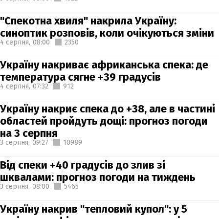
"Спекотна хвиля" накрила Україну:
синоптик розповів, коли очікуються зміни
4 серпня,
08:00
2350
Україну накриває африканська спека: де
температура сягне +39 градусів
4 серпня,
07:32
912
Україну накриє спека до +38, але в частині
областей пройдуть дощі: прогноз погоди
на 3 серпня
3 серпня,
09:27
10989
Від спеки +40 градусів до злив зі
шквалами: прогноз погоди на тиждень
3 серпня,
08:00
5465
Україну накрив "тепловий купол": у 5