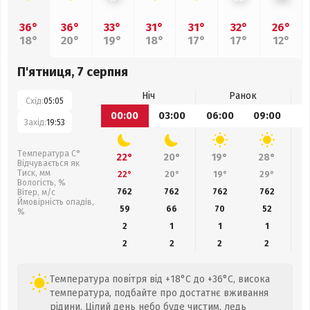
36°
36°
33°
31°
31°
32°
26°
18°
20°
19°
18°
17°
17°
12°
П'ятниця, 7 серпня
Ніч
Ранок
Схід:
05:05
00:00
03:00
06:00
09:00
1
Захід:
19:53
Температура С°
22°
20°
19°
28°
Відчувається як
Тиск, мм
22°
20°
19°
29°
Вологість, %
762
762
762
762
Вітер, м/с
Ймовірність опадів,
59
66
70
52
%
2
1
1
1
2
2
2
2
Температура повітря від +18°C до +36°C, висока
температура, подбайте про достатнє вживання
рідини. Цілий день небо буде чистим, ледь