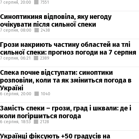
7 серпня,
20:00
7551
Синоптикиня відповіла, яку негоду
очікувати після сильної спеки
7 серпня,
08:00
2438
Грози накриють частину областей на тлі
сильної спеки: прогноз погоди на 7 серпня
7 серпня,
06:21
2389
Спека почне відступати: синоптики
розповіли, коли та як зміниться погода в
Україні
6 серпня,
20:00
1040
Замість спеки – грози, град і шквали: де і
коли погіршиться погода
6 серпня,
18:53
2128
Українці фіксують +50 градусів на