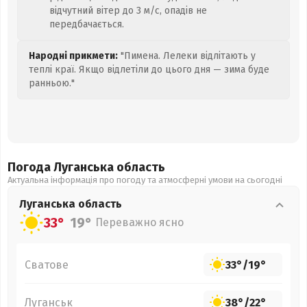
відчутний вітер до 3 м/с, опадів не
передбачається.
Народні прикмети:
"Пимена. Лелеки відлітають у
теплі краї. Якщо відлетіли до цього дня — зима буде
ранньою."
Погода Луганська
область
Актуальна інформація про погоду та атмосферні умови на сьогодні
Луганська
область
33°
19°
Переважно ясно
Сватове
33°
/
19°
Луганськ
38°
/
22°