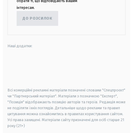
обрати ті, що відповідають вашим
інтересам.
ДО РОЗСИЛОК
Наші додатки:
android
apple
smart tv
samsung smart tv
Всі комерційні рекламні матеріали позначені словами "Спецпроєкт"
чи "Партнерський матеріал". Матеріали з позначкою "Експерт",
"Позиція" відображають позицію авторів та героїв. Редакція може
не поділяти їхніх поглядів. Детальніше щодо реклами та правил
цитування можна ознайомитись в правилах користування сайтом.
Усі права захищені.
Матеріали сайту призначені для осіб старше
21
року (21+)