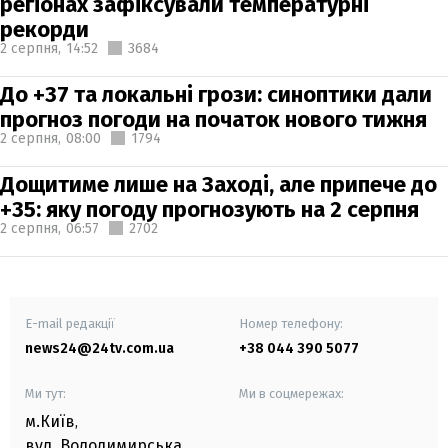
регіонах зафіксували температурні
рекорди
2 серпня,
14:52
3684
До +37 та локальні грози: синоптики дали
прогноз погоди на початок нового тижня
2 серпня,
08:00
1794
Дощитиме лише на Заході, але припече до
+35: яку погоду прогнозують на 2 серпня
2 серпня,
06:57
2702
E-mail редакції
Номер телефону:
news24@24tv.com.ua
+38 044 390 5077
Ми тут:
Ми в соцмережах:
м.Київ
,
вул. Володимирська