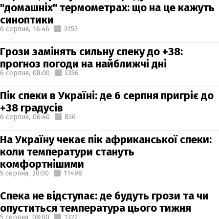
"домашніх" термометрах: що на це кажуть
синоптики
6 серпня,
16:46
2352
Грози замінять сильну спеку до +38:
прогноз погоди на найближчі дні
6 серпня,
08:00
3356
Пік спеки в Україні: де 6 серпня пригріє до
+38 градусів
6 серпня,
06:40
836
На Україну чекає пік африканської спеки:
коли температури стануть
комфортнішими
5 серпня,
20:00
11498
Спека не відступає: де будуть грози та чи
опуститься температура цього тижня
5 серпня,
08:00
1322