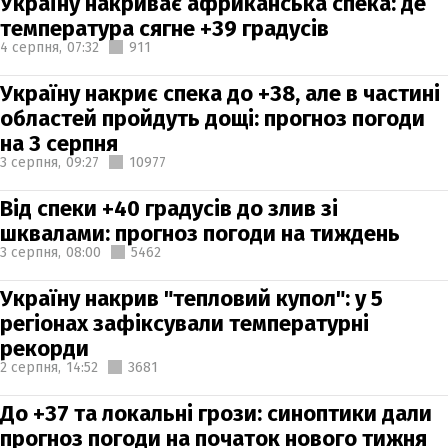
Україну накриває африканська спека: де
температура сягне +39 градусів
4 серпня,
07:32
911
Україну накриє спека до +38, але в частині
областей пройдуть дощі: прогноз погоди
на 3 серпня
3 серпня,
09:27
10977
Від спеки +40 градусів до злив зі
шквалами: прогноз погоди на тиждень
3 серпня,
08:00
5462
Україну накрив "тепловий купол": у 5
регіонах зафіксували температурні
рекорди
2 серпня,
14:52
3681
До +37 та локальні грози: синоптики дали
прогноз погоди на початок нового тижня