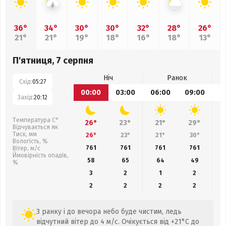
36°
34°
30°
30°
32°
28°
26°
21°
21°
19°
18°
16°
18°
13°
П'ятниця, 7 серпня
Ніч
Ранок
Схід:
05:27
00:00
03:00
06:00
09:00
1
Захід:
20:12
Температура С°
26°
23°
21°
29°
Відчувається як
Тиск, мм
26°
23°
21°
30°
Вологість, %
761
761
761
761
Вітер, м/с
Ймовірність опадів,
58
65
64
49
%
3
2
1
2
2
2
2
2
З ранку і до вечора небо буде чистим, ледь
відчутний вітер до 4 м/с. Очікується від +21°C до