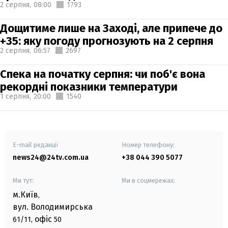
2 серпня,
08:00
1793
Дощитиме лише на Заході, але припече до
+35: яку погоду прогнозують на 2 серпня
2 серпня,
06:57
2697
Спека на початку серпня: чи поб'є вона
рекордні показники температури
1 серпня,
20:00
1540
E-mail редакції
Номер телефону:
news24@24tv.com.ua
+38 044 390 5077
Ми тут:
Ми в соцмережах:
м.Київ
,
вул. Володимирська
офіс
61/11,
50