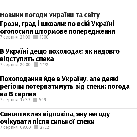
Новини погоди України та світу
Грози, град і шквали: по всій Україні
оголосили штормове попередження
7 серпня,
21:00
1308
В Україні дещо похолодає: як надовго
відступить спека
7 серпня,
20:00
1772
Похолодання йде в Україну, але деякі
регіони потерпатимуть від спеки: погода
на 8 серпня
7 серпня,
17:39
599
Синоптикиня відповіла, яку негоду
очікувати після сильної спеки
7 серпня,
08:00
2422