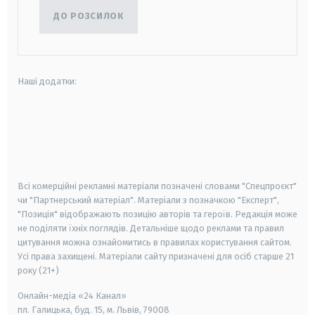
ДО РОЗСИЛОК
Наші додатки:
android
apple
smart tv
samsung smart tv
Всі комерційні рекламні матеріали позначені словами "Спецпроєкт"
чи "Партнерський матеріал". Матеріали з позначкою "Експерт",
"Позиція" відображають позицію авторів та героїв. Редакція може
не поділяти їхніх поглядів. Детальніше щодо реклами та правил
цитування можна ознайомитись в правилах користування сайтом.
Усі права захищені.
Матеріали сайту призначені для осіб старше
21
року (21+)
Онлайн-медіа «24 Канал»
пл. Галицька, буд. 15, м. Львів, 79008