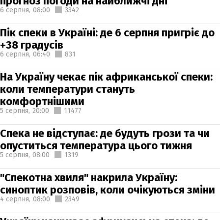
прогноз погоди на найближчі дні
6 серпня,
08:00
3342
Пік спеки в Україні: де 6 серпня пригріє до
+38 градусів
6 серпня,
06:40
831
На Україну чекає пік африканської спеки:
коли температури стануть
комфортнішими
5 серпня,
20:00
11477
Спека не відступає: де будуть грози та чи
опуститься температура цього тижня
5 серпня,
08:00
1319
"Спекотна хвиля" накрила Україну:
синоптик розповів, коли очікуються зміни
4 серпня,
08:00
2349