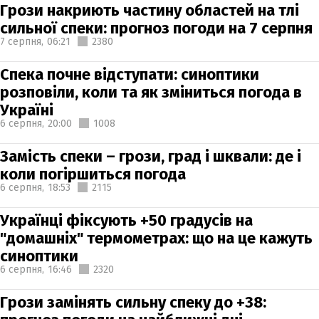
Грози накриють частину областей на тлі
сильної спеки: прогноз погоди на 7 серпня
7 серпня,
06:21
2380
Спека почне відступати: синоптики
розповіли, коли та як зміниться погода в
Україні
6 серпня,
20:00
1008
Замість спеки – грози, град і шквали: де і
коли погіршиться погода
6 серпня,
18:53
2115
Українці фіксують +50 градусів на
"домашніх" термометрах: що на це кажуть
синоптики
6 серпня,
16:46
2320
Грози замінять сильну спеку до +38: