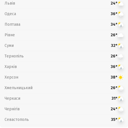
Львів
24°
Одеса
36°
Полтава
34°
Рівне
26°
Суми
32°
Тернопіль
26°
Харків
36°
Херсон
38°
Хмельницький
26°
Черкаси
31°
Чернігів
24°
Севастополь
35°