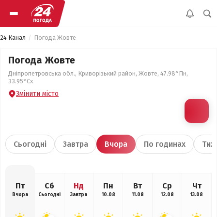
24 Канал
Погода Жовте
Погода Жовте
Дніпропетровська обл., Криворізький район, Жовте, 47.98°Пн,
33.95°Сх
Змінити місто
Сьогодні
Завтра
Вчора
По годинах
Тиж
Пт
Сб
Нд
Пн
Вт
Ср
Чт
Вчора
Сьогодні
Завтра
10.08
11.08
12.08
13.08