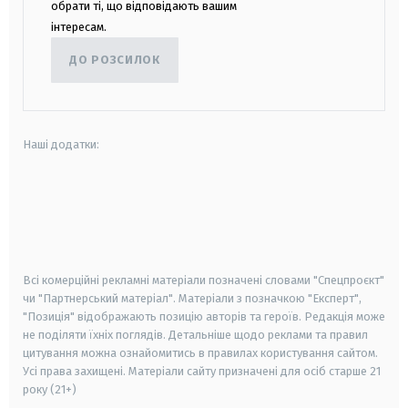
обрати ті, що відповідають вашим
інтересам.
ДО РОЗСИЛОК
Наші додатки:
android
apple
smart tv
samsung smart tv
Всі комерційні рекламні матеріали позначені словами "Спецпроєкт"
чи "Партнерський матеріал". Матеріали з позначкою "Експерт",
"Позиція" відображають позицію авторів та героїв. Редакція може
не поділяти їхніх поглядів. Детальніше щодо реклами та правил
цитування можна ознайомитись в правилах користування сайтом.
Усі права захищені.
Матеріали сайту призначені для осіб старше
21
року (21+)