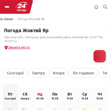
24 Канал
Погода Жовтий Яр
Погода Жовтий Яр
Одеська обл., Білгород-Дністровський район, Жовтий Яр, 45.87°Пн,
29.92°Сх
Змінити місто
Сьогодні
Завтра
Вчора
По годинах
Тиж
Пт
Сб
Нд
Пн
Вт
Ср
Чт
Сьогодні
Завтра
09.08
10.08
11.08
12.08
13.08