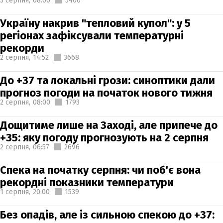
3 серпня,
08:00
5460
Україну накрив "тепловий купол": у 5
регіонах зафіксували температурні
рекорди
2 серпня,
14:52
3668
До +37 та локальні грози: синоптики дали
прогноз погоди на початок нового тижня
2 серпня,
08:00
1793
Дощитиме лише на Заході, але припече до
+35: яку погоду прогнозують на 2 серпня
2 серпня,
06:57
2696
Спека на початку серпня: чи поб'є вона
рекордні показники температури
1 серпня,
20:00
1539
Без опадів, але із сильною спекою до +37: