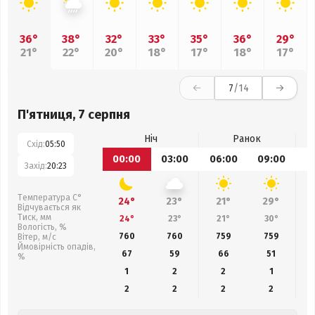
36°
38°
32°
33°
35°
36°
29°
21°
22°
20°
18°
17°
18°
17°
7
/14
П'ятниця, 7 серпня
Ніч
Ранок
Схід:
05:50
00:00
03:00
06:00
09:00
1
Захід:
20:23
Температура С°
24°
23°
21°
29°
Відчувається як
Тиск, мм
24°
23°
21°
30°
Вологість, %
760
760
759
759
Вітер, м/с
Ймовірність опадів,
67
59
66
51
%
1
2
2
1
2
2
2
2