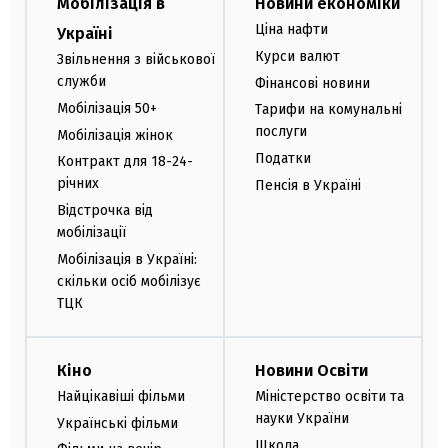
Мобілізація в
Новини економіки
Ціна нафти
Україні
Курси валют
Звільнення з військової
служби
Фінансові новини
Мобілізація 50+
Тарифи на комунальні
послуги
Мобілізація жінок
Податки
Контракт для 18-24-
річних
Пенсія в Україні
Відстрочка від
мобілізації
Мобілізація в Україні:
скільки осіб мобілізує
ТЦК
Кіно
Новини Освіти
Найцікавіші фільми
Міністерство освіти та
науки України
Українські фільми
Школа