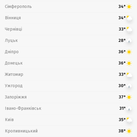
Сімферополь
34°
Вінниця
34°
Чернівці
33°
Луцьк
28°
Дніпро
36°
Донецьк
36°
Житомир
33°
Ужгород
30°
Запоріжжя
37°
Івано-Франківськ
31°
Київ
35°
Кропивницький
38°