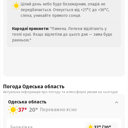
Цілий день небо буде безхмарним, опадів не
передбачається. Очікується від +21°C до +36°C,
спека, уникайте прямого сонця.
Народні прикмети:
"Пимена. Лелеки відлітають у
теплі краї. Якщо відлетіли до цього дня — зима буде
ранньою."
Погода Одеська
область
Актуальна інформація про погоду та атмосферні умови на сьогодні
Одеська
область
37°
20°
Переважно ясно
Березівка
37°
/
20°