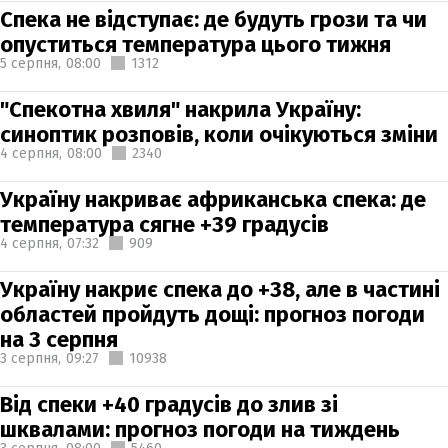
Спека не відступає: де будуть грози та чи
опуститься температура цього тижня
5 серпня,
08:00
1312
"Спекотна хвиля" накрила Україну:
синоптик розповів, коли очікуються зміни
4 серпня,
08:00
2340
Україну накриває африканська спека: де
температура сягне +39 градусів
4 серпня,
07:32
909
Україну накриє спека до +38, але в частині
областей пройдуть дощі: прогноз погоди
на 3 серпня
3 серпня,
09:27
10938
Від спеки +40 градусів до злив зі
шквалами: прогноз погоди на тиждень