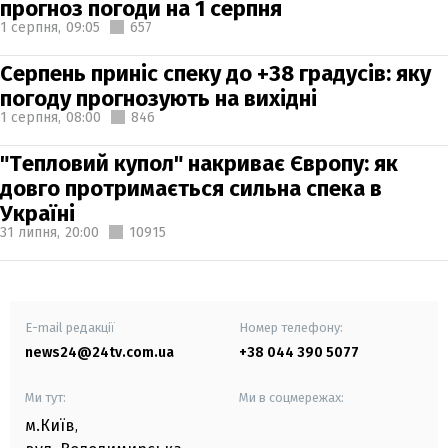
прогноз погоди на 1 серпня
1 серпня,
09:05
657
Серпень приніс спеку до +38 градусів: яку
погоду прогнозують на вихідні
1 серпня,
08:00
846
"Тепловий купол" накриває Європу: як
довго протримається сильна спека в
Україні
31 липня,
20:00
10915
E-mail редакції
Номер телефону:
news24@24tv.com.ua
+38 044 390 5077
Ми тут:
Ми в соцмережах:
м.Київ
,