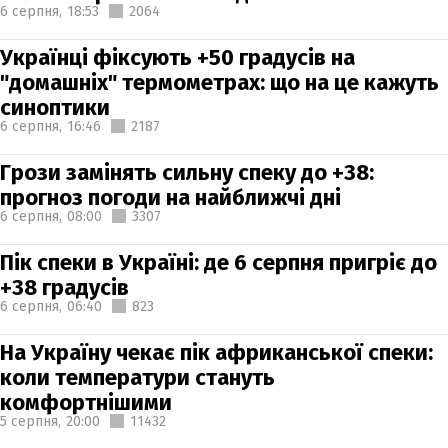
6 серпня,
18:53
2064
Українці фіксують +50 градусів на
"домашніх" термометрах: що на це кажуть
синоптики
6 серпня,
16:46
2187
Грози замінять сильну спеку до +38:
прогноз погоди на найближчі дні
6 серпня,
08:00
3307
Пік спеки в Україні: де 6 серпня пригріє до
+38 градусів
6 серпня,
06:40
823
На Україну чекає пік африканської спеки:
коли температури стануть
комфортнішими
5 серпня,
20:00
11432