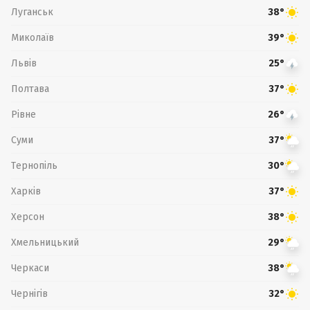
Луганськ
38°
Миколаїв
39°
Львів
25°
Полтава
37°
Рівне
26°
Суми
37°
Тернопіль
30°
Харків
37°
Херсон
38°
Хмельницький
29°
Черкаси
38°
Чернігів
32°