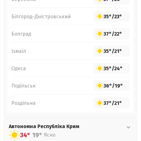
Білгород-Дністровський
35°
/
23°
Болград
37°
/
22°
Ізмаїл
35°
/
21°
Одеса
35°
/
24°
Подільськ
36°
/
19°
Роздільна
37°
/
21°
Автономна Республіка Крим
34°
19°
Ясно