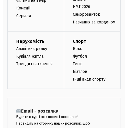
Фільми на вечір
НМТ 2026
Комедії
Саморозвиток
Серіали
Навчання за кордоном
Нерухомість
Спорт
Аналітика ринку
Бокс
Купівля житла
Футбол
Тренди і натхнення
Теніс
Біатлон
Інші види спорту
Email - розсилка
Будьте в курсі всіх новин і оновлень!
Перейдіть на сторінку наших розсилок, щоб