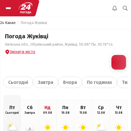
24 Канал
Погода Жуківці
Погода Жуківці
Київська обл., Обухівський район, Жуківці, 50.08°Пн, 30.78°Сх
Змінити місто
Сьогодні
Завтра
Вчора
По годинах
Тиж
Пт
Сб
Нд
Пн
Вт
Ср
Чт
Сьогодні
Завтра
09.08
10.08
11.08
12.08
13.08