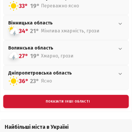
33°
19°
Переважно ясно
Вінницька
область
34°
21°
Мінлива хмарність, грози
Волинська
область
27°
19°
Хмарно, грози
Дніпропетровська
область
36°
23°
Ясно
ПОКАЗАТИ ІНШІ ОБЛАСТІ
Найбільші міста в Україні