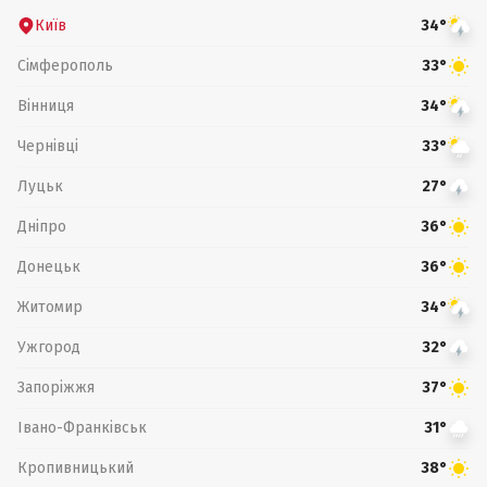
Київ
34°
Сімферополь
33°
Вінниця
34°
Чернівці
33°
Луцьк
27°
Дніпро
36°
Донецьк
36°
Житомир
34°
Ужгород
32°
Запоріжжя
37°
Івано-Франківськ
31°
Кропивницький
38°