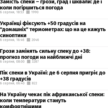
Замість спеки – грози, град і шквали: де і
коли погіршиться погода
6 серпня,
18:53
1990
Українці фіксують +50 градусів на
"домашніх" термометрах: що на це кажуть
синоптики
6 серпня,
16:46
2046
Грози замінять сильну спеку до +38:
прогноз погоди на найближчі дні
6 серпня,
08:00
3287
Пік спеки в Україні: де 6 серпня пригріє до
+38 градусів
6 серпня,
06:40
822
На Україну чекає пік африканської спеки:
коли температури стануть
комфортнішими