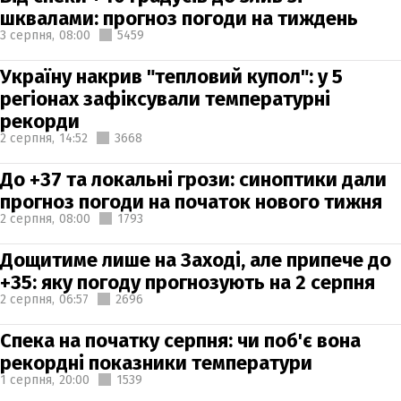
шквалами: прогноз погоди на тиждень
3 серпня,
08:00
5459
Україну накрив "тепловий купол": у 5
регіонах зафіксували температурні
рекорди
2 серпня,
14:52
3668
До +37 та локальні грози: синоптики дали
прогноз погоди на початок нового тижня
2 серпня,
08:00
1793
Дощитиме лише на Заході, але припече до
+35: яку погоду прогнозують на 2 серпня
2 серпня,
06:57
2696
Спека на початку серпня: чи поб'є вона
рекордні показники температури
1 серпня,
20:00
1539