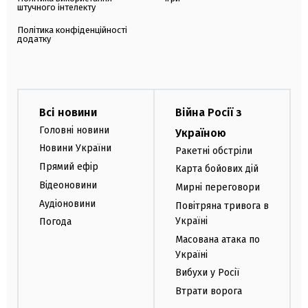
штучного інтелекту
Політика конфіденційності
додатку
Всі новини
Війна Росії з
Головні новини
Україною
Новини України
Ракетні обстріли
Прямий ефір
Карта бойових дій
Відеоновини
Мирні переговори
Аудіоновини
Повітряна тривога в
Україні
Погода
Масована атака по
Україні
Вибухи у Росії
Втрати ворога