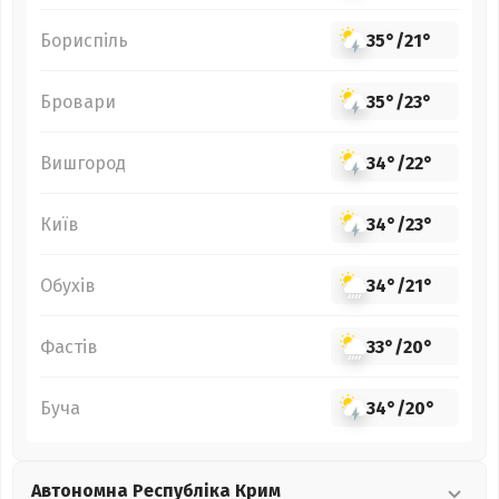
Бориспіль
35°
/
21°
Бровари
35°
/
23°
Вишгород
34°
/
22°
Київ
34°
/
23°
Обухів
34°
/
21°
Фастів
33°
/
20°
Буча
34°
/
20°
Автономна Республіка Крим