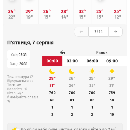
34°
29°
26°
28°
32°
25°
25°
22°
19°
15°
14°
15°
15°
12°
7
/14
П'ятниця, 7 серпня
Ніч
Ранок
Схід:
05:33
00:00
03:00
06:00
09:00
1
Захід:
20:31
Температура С°
28°
26°
25°
29°
Відчувається як
Тиск, мм
31°
26°
25°
31°
Вологість, %
760
760
760
759
Вітер, м/с
Ймовірність опадів,
68
81
86
58
%
1
1
1
1
2
2
2
10
До обіду небо буде чистим, слабкий вітер до 2 м/