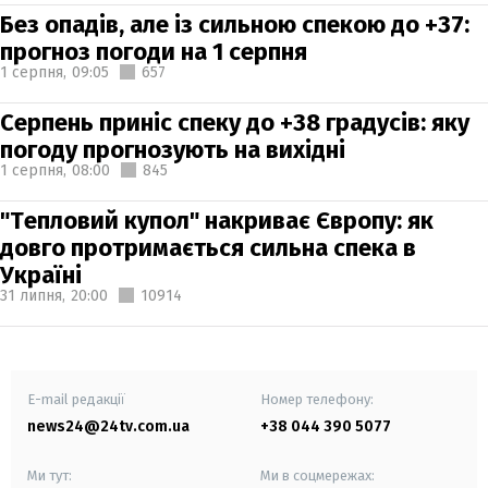
Без опадів, але із сильною спекою до +37:
прогноз погоди на 1 серпня
1 серпня,
09:05
657
Серпень приніс спеку до +38 градусів: яку
погоду прогнозують на вихідні
1 серпня,
08:00
845
"Тепловий купол" накриває Європу: як
довго протримається сильна спека в
Україні
31 липня,
20:00
10914
E-mail редакції
Номер телефону:
news24@24tv.com.ua
+38 044 390 5077
Ми тут:
Ми в соцмережах: