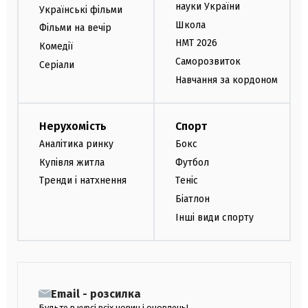
науки України
Українські фільми
Школа
Фільми на вечір
НМТ 2026
Комедії
Саморозвиток
Серіали
Навчання за кордоном
Нерухомість
Спорт
Аналітика ринку
Бокс
Купівля житла
Футбол
Тренди і натхнення
Теніс
Біатлон
Інші види спорту
Email - розсилка
Будьте в курсі всіх новин і оновлень!