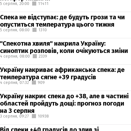
5 серпня,
20:00
11411
Спека не відступає: де будуть грози та чи
опуститься температура цього тижня
5 серпня,
08:00
1310
"Спекотна хвиля" накрила Україну:
синоптик розповів, коли очікуються зміни
4 серпня,
08:00
2339
Україну накриває африканська спека: де
температура сягне +39 градусів
4 серпня,
07:32
909
Україну накриє спека до +38, але в частині
областей пройдуть дощі: прогноз погоди
на 3 серпня
3 серпня,
09:27
10938
Від спеки +40 градусів до злив зі