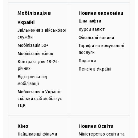
Мобілізація в
Новини економіки
Ціна нафти
Україні
Курси валют
Звільнення з військової
служби
Фінансові новини
Мобілізація 50+
Тарифи на комунальні
послуги
Мобілізація жінок
Податки
Контракт для 18-24-
річних
Пенсія в Україні
Відстрочка від
мобілізації
Мобілізація в Україні:
скільки осіб мобілізує
ТЦК
Кіно
Новини Освіти
Найцікавіші фільми
Міністерство освіти та