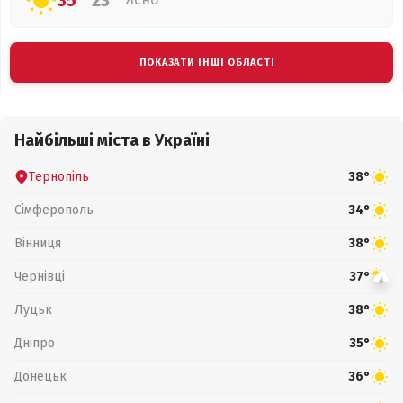
35°
23°
ПОКАЗАТИ ІНШІ ОБЛАСТІ
Найбільші міста в Україні
Тернопіль
38°
Сімферополь
34°
Вінниця
38°
Чернівці
37°
Луцьк
38°
Дніпро
35°
Донецьк
36°