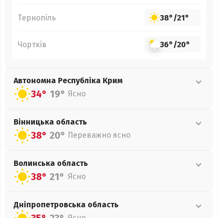
Тернопіль
38°
/
21°
Чортків
36°
/
20°
Автономна Республіка Крим
34°
19°
Ясно
Вінницька
область
38°
20°
Переважно ясно
Волинська
область
38°
21°
Ясно
Дніпропетровська
область
Ясно