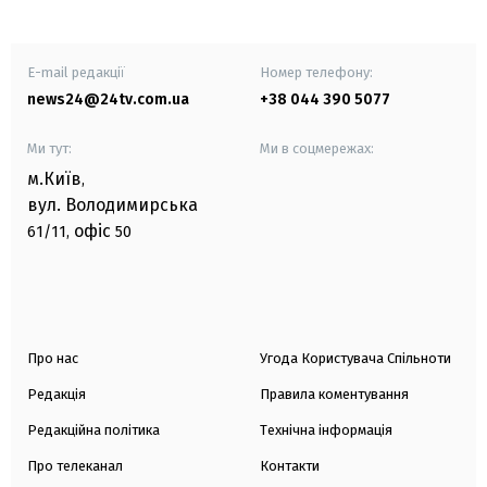
E-mail редакції
Номер телефону:
news24@24tv.com.ua
+38 044 390 5077
Ми тут:
Ми в соцмережах:
м.Київ
,
вул. Володимирська
офіс
61/11,
50
Про нас
Угода Користувача Спільноти
Редакція
Правила коментування
Редакційна політика
Технічна інформація
Про телеканал
Контакти