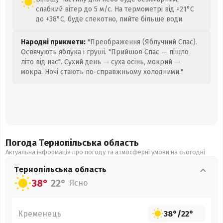
слабкий вітер до 5 м/с. На термометрі від +21°C
до +38°C, буде спекотно, пийте більше води.
Народні прикмети:
"Преображення (Яблучний Спас).
Освячують яблука і груші. "Прийшов Спас — пішло
літо від нас". Сухий день — суха осінь, мокрий —
мокра. Ночі стають по-справжньому холодними."
Погода Тернопільська
область
Актуальна інформація про погоду та атмосферні умови на сьогодні
Тернопільська
область
38°
22°
Ясно
Кременець
38°
/
22°