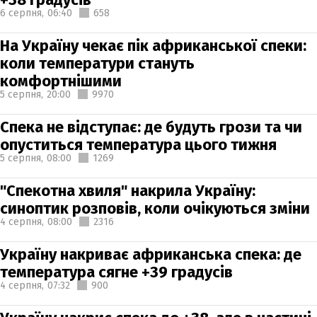
6 серпня,
06:40
658
На Україну чекає пік африканської спеки:
коли температури стануть
комфортнішими
5 серпня,
20:00
9970
Спека не відступає: де будуть грози та чи
опуститься температура цього тижня
5 серпня,
08:00
1269
"Спекотна хвиля" накрила Україну:
синоптик розповів, коли очікуються зміни
4 серпня,
08:00
2316
Україну накриває африканська спека: де
температура сягне +39 градусів
4 серпня,
07:32
900