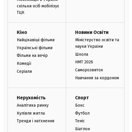
скільки осіб мобілізує
ТЦК
Кіно
Новини Освіти
Найцікавіші фільми
Міністерство освіти та
науки України
Українські фільми
Школа
Фільми на вечір
НМТ 2026
Комедії
Саморозвиток
Серіали
Навчання за кордоном
Нерухомість
Спорт
Аналітика ринку
Бокс
Купівля житла
Футбол
Тренди і натхнення
Теніс
Біатлон