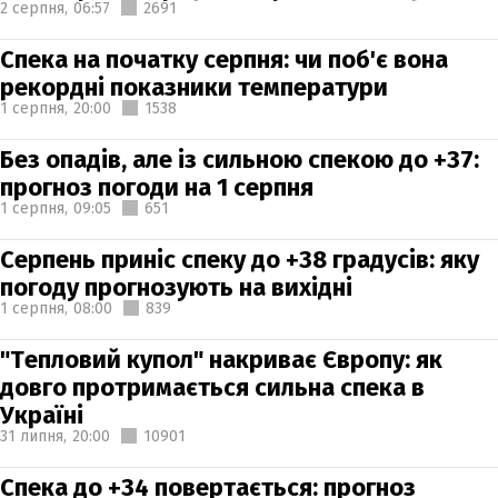
2 серпня,
06:57
2691
Спека на початку серпня: чи поб'є вона
рекордні показники температури
1 серпня,
20:00
1538
Без опадів, але із сильною спекою до +37:
прогноз погоди на 1 серпня
1 серпня,
09:05
651
Серпень приніс спеку до +38 градусів: яку
погоду прогнозують на вихідні
1 серпня,
08:00
839
"Тепловий купол" накриває Європу: як
довго протримається сильна спека в
Україні
31 липня,
20:00
10901
Спека до +34 повертається: прогноз