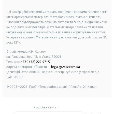
smart tv
samsung smart tv
Всі комерційні рекламні матеріали позначені словами "Спецпроєкт"
чи "Партнерський матеріал". Матеріали з позначкою "Експерт",
"Позиція" відображають позицію авторів та героїв. Редакція може
не поділяти їхніх поглядів. Детальніше щодо реклами та правил
цитування можна ознайомитись в правилах користування сайтом.
Усі права захищені.
Матеріали сайту призначені для осіб старше
21
року (21+)
Онлайн-медіа «24 Канал»
пл. Галицька, буд. 15, м. Львів, 79008
Телефон
+380 (32) 229-77-77
Адреса електронної пошти —
legal@24tv.com.ua
Ідентифікатор онлайн-медіа в Реєстрі суб'єктів у сфері медіа —
R40-06057
© 2005—2026,
ПрАТ «Телерадіокомпанія "Люкс"», 24 Канал.
Розробка сайту
-