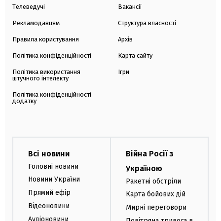
Телеведучі
Вакансії
Рекламодавцям
Структура власності
Правила користування
Архів
Політика конфіденційності
Карта сайту
Політика використання
Ігри
штучного інтелекту
Політика конфіденційності
додатку
Всі новини
Війна Росії з
Головні новини
Україною
Новини України
Ракетні обстріли
Прямий ефір
Карта бойових дій
Відеоновини
Мирні переговори
Аудіоновини
Повітряна тривога в