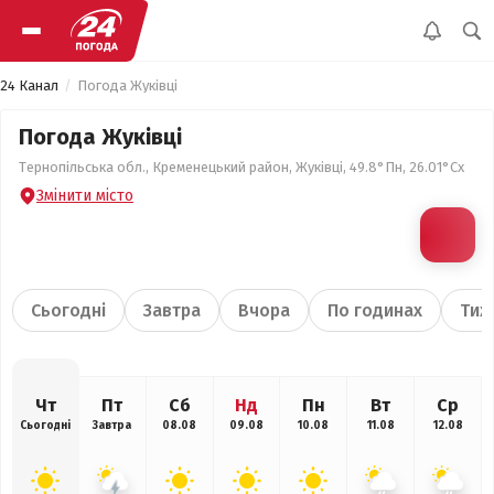
24 Канал
Погода Жуківці
Погода Жуківці
Тернопільська обл., Кременецький район, Жуківці, 49.8°Пн, 26.01°Сх
Змінити місто
Сьогодні
Завтра
Вчора
По годинах
Тиж
Чт
Пт
Сб
Нд
Пн
Вт
Ср
Сьогодні
Завтра
08.08
09.08
10.08
11.08
12.08