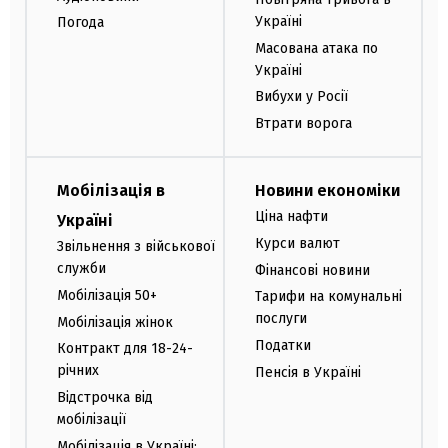
Україні
Погода
Масована атака по
Україні
Вибухи у Росії
Втрати ворога
Мобілізація в
Новини економіки
Ціна нафти
Україні
Курси валют
Звільнення з військової
служби
Фінансові новини
Мобілізація 50+
Тарифи на комунальні
послуги
Мобілізація жінок
Податки
Контракт для 18-24-
річних
Пенсія в Україні
Відстрочка від
мобілізації
Мобілізація в Україні: