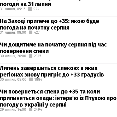
погоди на 31 липня
31 липня,
09:15
924
На Заході припече до +35: якою буде
погода на початку серпня
31 липня,
08:00
427
Чи дощитиме на початку серпня під час
повернення спеки
30 липня,
20:00
2315
Липень завершиться спекою: в яких
регіонах знову пригріє до +33 градусів
30 липня,
08:00
1884
Чи повернеться спека до +35 та коли
припиняться опади: інтерв'ю із Птухою про
погоду в Україні у серпні
29 липня,
14:00
2494