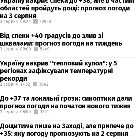
Україну накриє спека до +38, але в частині
областей пройдуть дощі: прогноз погоди
на 3 серпня
3 серпня,
09:27
10928
Від спеки +40 градусів до злив зі
шквалами: прогноз погоди на тиждень
3 серпня,
08:00
5449
Україну накрив "тепловий купол": у 5
регіонах зафіксували температурні
рекорди
2 серпня,
14:52
3642
До +37 та локальні грози: синоптики дали
прогноз погоди на початок нового тижня
2 серпня,
08:00
1791
Дощитиме лише на Заході, але припече до
+35: яку погоду прогнозують на 2 серпня