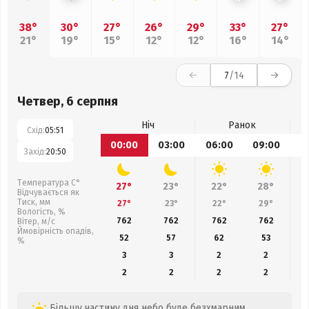
38°
30°
27°
26°
29°
33°
27°
21°
19°
15°
12°
12°
16°
14°
7
/14
Четвер, 6 серпня
Ніч
Ранок
Схід:
05:51
00:00
03:00
06:00
09:00
1
Захід:
20:50
Температура С°
27°
23°
22°
28°
Відчувається як
Тиск, мм
27°
23°
22°
29°
Вологість, %
762
762
762
762
Вітер, м/с
Ймовірність опадів,
52
57
62
53
%
3
3
2
2
2
2
2
2
Більшу частину дня небо буде безхмарним,