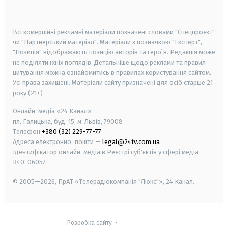
smart tv
samsung smart tv
Всі комерційні рекламні матеріали позначені словами "Спецпроєкт"
чи "Партнерський матеріал". Матеріали з позначкою "Експерт",
"Позиція" відображають позицію авторів та героїв. Редакція може
не поділяти їхніх поглядів. Детальніше щодо реклами та правил
цитування можна ознайомитись в правилах користування сайтом.
Усі права захищені.
Матеріали сайту призначені для осіб старше
21
року (21+)
Онлайн-медіа «24 Канал»
пл. Галицька, буд. 15, м. Львів, 79008
Телефон
+380 (32) 229-77-77
Адреса електронної пошти —
legal@24tv.com.ua
Ідентифікатор онлайн-медіа в Реєстрі суб'єктів у сфері медіа —
R40-06057
© 2005—2026,
ПрАТ «Телерадіокомпанія "Люкс"», 24 Канал.
Розробка сайту
-