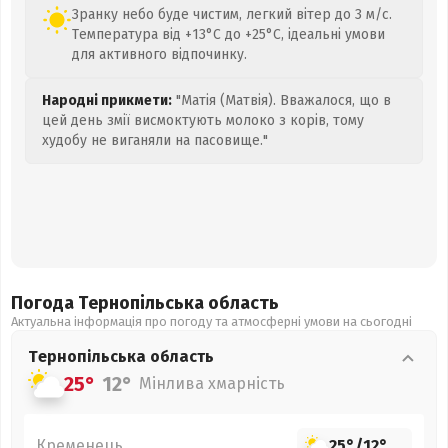
Зранку небо буде чистим, легкий вітер до 3 м/с.
Температура від +13°C до +25°C, ідеальні умови
для активного відпочинку.
Народні прикмети:
"Матія (Матвія). Вважалося, що в
цей день змії висмоктують молоко з корів, тому
худобу не виганяли на пасовище."
Погода Тернопільська
область
Актуальна інформація про погоду та атмосферні умови на сьогодні
Тернопільська
область
25°
12°
Мінлива хмарність
Кременець
25°
/
12°