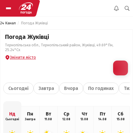
24 Канал
Погода Жуківці
Погода Жуківці
Тернопільська обл., Тернопільський район, Жуківці, 49.69°Пн,
25.24°Сх
Змінити місто
Сьогодні
Завтра
Вчора
По годинах
Тиж
Нд
Пн
Вт
Ср
Чт
Пт
Сб
Сьогодні
Завтра
11.08
12.08
13.08
14.08
15.08