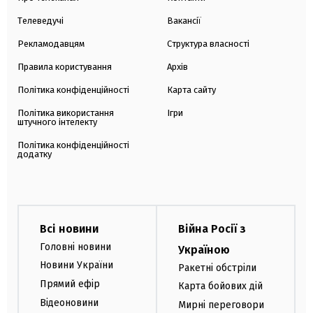
Телеведучі
Вакансії
Рекламодавцям
Структура власності
Правила користування
Архів
Політика конфіденційності
Карта сайту
Політика використання
Ігри
штучного інтелекту
Політика конфіденційності
додатку
Всі новини
Війна Росії з
Головні новини
Україною
Новини України
Ракетні обстріли
Прямий ефір
Карта бойових дій
Відеоновини
Мирні переговори