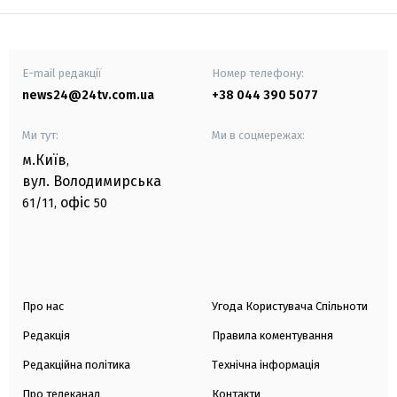
E-mail редакції
Номер телефону:
news24@24tv.com.ua
+38 044 390 5077
Ми тут:
Ми в соцмережах:
м.Київ
,
вул. Володимирська
офіс
61/11,
50
Про нас
Угода Користувача Спільноти
Редакція
Правила коментування
Редакційна політика
Технічна інформація
Про телеканал
Контакти