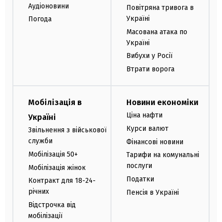
Аудіоновини
Повітряна тривога в
Україні
Погода
Масована атака по
Україні
Вибухи у Росії
Втрати ворога
Мобілізація в
Новини економіки
Ціна нафти
Україні
Курси валют
Звільнення з військової
служби
Фінансові новини
Мобілізація 50+
Тарифи на комунальні
послуги
Мобілізація жінок
Податки
Контракт для 18-24-
річних
Пенсія в Україні
Відстрочка від
мобілізації