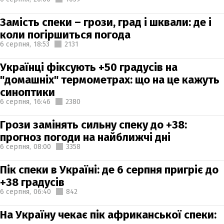
Замість спеки – грози, град і шквали: де і
коли погіршиться погода
6 серпня,
18:53
2131
Українці фіксують +50 градусів на
"домашніх" термометрах: що на це кажуть
синоптики
6 серпня,
16:46
2380
Грози замінять сильну спеку до +38:
прогноз погоди на найближчі дні
6 серпня,
08:00
3358
Пік спеки в Україні: де 6 серпня пригріє до
+38 градусів
6 серпня,
06:40
842
На Україну чекає пік африканської спеки: