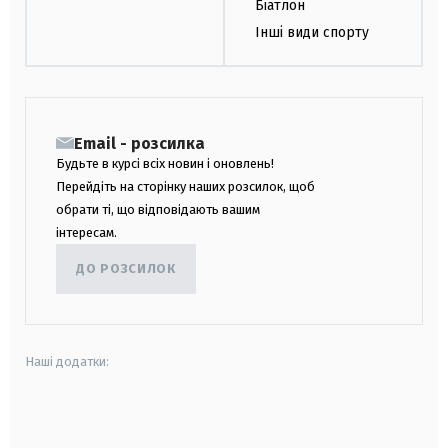
Біатлон
Інші види спорту
Email - розсилка
Будьте в курсі всіх новин і оновлень!
Перейдіть на сторінку наших розсилок, щоб
обрати ті, що відповідають вашим
інтересам.
ДО РОЗСИЛОК
Наші додатки:
android
apple