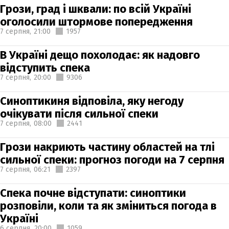
Грози, град і шквали: по всій Україні
оголосили штормове попередження
7 серпня,
21:00
1957
В Україні дещо похолодає: як надовго
відступить спека
7 серпня,
20:00
9306
Синоптикиня відповіла, яку негоду
очікувати після сильної спеки
7 серпня,
08:00
2441
Грози накриють частину областей на тлі
сильної спеки: прогноз погоди на 7 серпня
7 серпня,
06:21
2397
Спека почне відступати: синоптики
розповіли, коли та як зміниться погода в
Україні
6 серпня,
20:00
1059