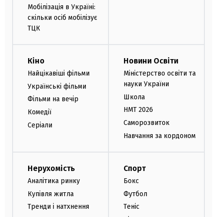
Мобілізація в Україні:
скільки осіб мобілізує
ТЦК
Кіно
Новини Освіти
Найцікавіші фільми
Міністерство освіти та
науки України
Українські фільми
Школа
Фільми на вечір
НМТ 2026
Комедії
Саморозвиток
Серіали
Навчання за кордоном
Нерухомість
Спорт
Аналітика ринку
Бокс
Купівля житла
Футбол
Тренди і натхнення
Теніс