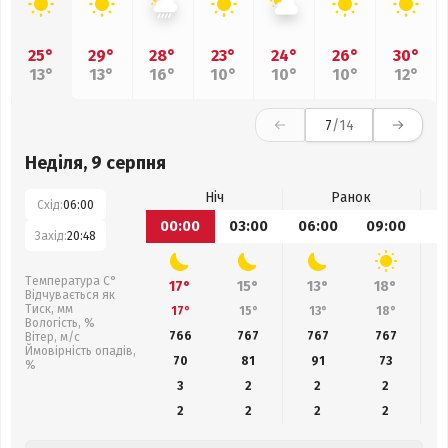
25°
29°
28°
23°
24°
26°
30°
13°
13°
16°
10°
10°
10°
12°
7
/14
Неділя, 9 серпня
Ніч
Ранок
Схід:
06:00
00:00
03:00
06:00
09:00
1
Захід:
20:48
Температура С°
17°
15°
13°
18°
Відчувається як
Тиск, мм
17°
15°
13°
18°
Вологість, %
766
767
767
767
Вітер, м/с
Ймовірність опадів,
70
81
91
73
%
3
2
2
2
2
2
2
2