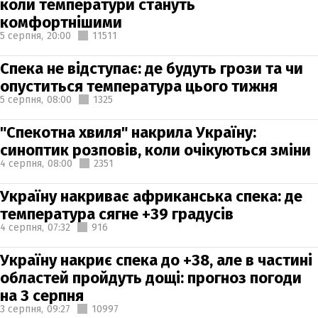
коли температури стануть
комфортнішими
5 серпня,
20:00
11511
Спека не відступає: де будуть грози та чи
опуститься температура цього тижня
5 серпня,
08:00
1325
"Спекотна хвиля" накрила Україну:
синоптик розповів, коли очікуються зміни
4 серпня,
08:00
2351
Україну накриває африканська спека: де
температура сягне +39 градусів
4 серпня,
07:32
916
Україну накриє спека до +38, але в частині
областей пройдуть дощі: прогноз погоди
на 3 серпня
3 серпня,
09:27
10997