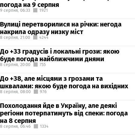
погода на 9 серпня
9 серпня,
06:33
1921
Вулиці перетворилися на річки: негода
накрила одразу низку міст
8 серпня,
21:00
4244
До +33 градусів і локальні грози: якою
буде погода найближчими днями
8 серпня,
20:00
755
До +38, але місцями з грозами та
шквалами: якою буде погода на вихідних
8 серпня,
08:00
976
Похолодання йде в Україну, але деякі
регіони потерпатимуть від спеки: погода
на 8 серпня
8 серпня,
06:46
1334