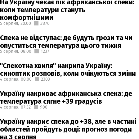
На Україну чекає пік африканської спеки:
коли температури стануть
комфортнішими
5 серпня,
20:00
3876
Спека не відступає: де будуть грози та чи
опуститься температура цього тижня
5 серпня,
08:00
1237
"Спекотна хвиля" накрила Україну:
синоптик розповів, коли очікуються зміни
4 серпня,
08:00
2303
Україну накриває африканська спека: де
температура сягне +39 градусів
4 серпня,
07:32
900
Україну накриє спека до +38, але в частині
областей пройдуть дощі: прогноз погоди
на 3 серпня