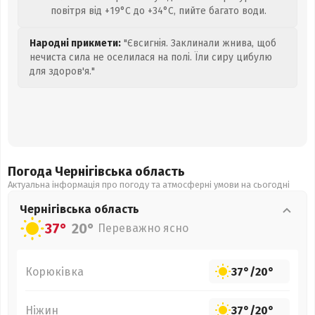
повітря від +19°C до +34°C, пийте багато води.
Народні прикмети:
"Євсигнія. Заклинали жнива, щоб
нечиста сила не оселилася на полі. Їли сиру цибулю
для здоров'я."
Погода Чернігівська
область
Актуальна інформація про погоду та атмосферні умови на сьогодні
Чернігівська
область
37°
20°
Переважно ясно
Корюківка
37°
/
20°
Ніжин
37°
/
20°