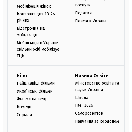
послуги
Мобілізація жінок
Податки
Контракт для 18-24-
річних
Пенсія в Україні
Відстрочка від
мобілізації
Мобілізація в Україні:
скільки осіб мобілізує
ТЦК
Кіно
Новини Освіти
Найцікавіші фільми
Міністерство освіти та
науки України
Українські фільми
Школа
Фільми на вечір
НМТ 2026
Комедії
Саморозвиток
Серіали
Навчання за кордоном