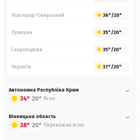
Новгород-Сіверський
36°
/
20°
Прилуки
35°
/
20°
Скороходове
35°
/
20°
Чернігів
37°
/
20°
Автономна Республіка Крим
34°
20°
Ясно
Вінницька
область
38°
20°
Переважно ясно