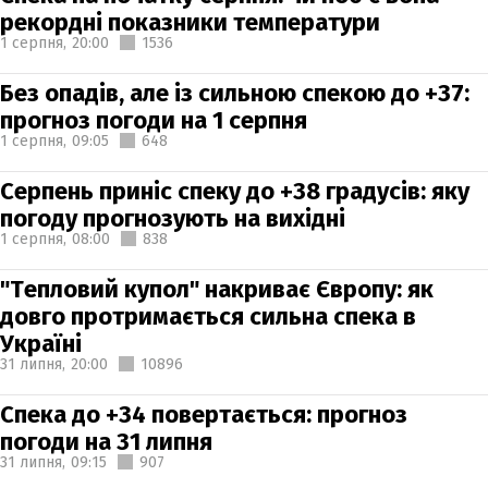
рекордні показники температури
1 серпня,
20:00
1536
Без опадів, але із сильною спекою до +37:
прогноз погоди на 1 серпня
1 серпня,
09:05
648
Серпень приніс спеку до +38 градусів: яку
погоду прогнозують на вихідні
1 серпня,
08:00
838
"Тепловий купол" накриває Європу: як
довго протримається сильна спека в
Україні
31 липня,
20:00
10896
Спека до +34 повертається: прогноз
погоди на 31 липня
31 липня,
09:15
907