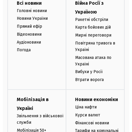
Всі новини
Війна Росії з
Головні новини
Україною
Новини України
Ракетні обстріли
Прямий ефір
Карта бойових дій
Відеоновини
Мирні переговори
Аудіоновини
Повітряна тривога в
Україні
Погода
Масована атака по
Україні
Вибухи у Росії
Втрати ворога
Мобілізація в
Новини економіки
Ціна нафти
Україні
Курси валют
Звільнення з військової
служби
Фінансові новини
Мобілізація 50+
Тарифи на комунальні