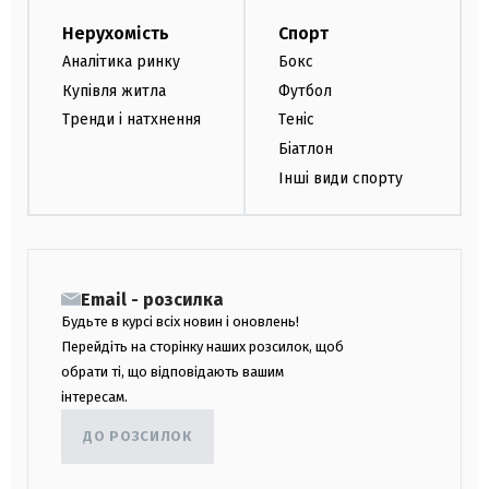
Нерухомість
Спорт
Аналітика ринку
Бокс
Купівля житла
Футбол
Тренди і натхнення
Теніс
Біатлон
Інші види спорту
Email - розсилка
Будьте в курсі всіх новин і оновлень!
Перейдіть на сторінку наших розсилок, щоб
обрати ті, що відповідають вашим
інтересам.
ДО РОЗСИЛОК