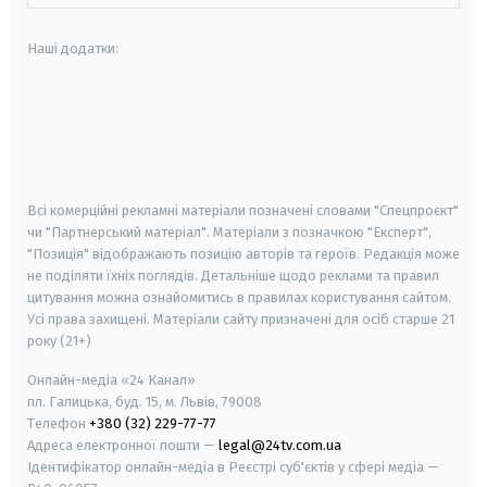
Наші додатки:
android
apple
smart tv
samsung smart tv
Всі комерційні рекламні матеріали позначені словами "Спецпроєкт"
чи "Партнерський матеріал". Матеріали з позначкою "Експерт",
"Позиція" відображають позицію авторів та героїв. Редакція може
не поділяти їхніх поглядів. Детальніше щодо реклами та правил
цитування можна ознайомитись в правилах користування сайтом.
Усі права захищені.
Матеріали сайту призначені для осіб старше
21
року (21+)
Онлайн-медіа «24 Канал»
пл. Галицька, буд. 15, м. Львів, 79008
Телефон
+380 (32) 229-77-77
Адреса електронної пошти —
legal@24tv.com.ua
Ідентифікатор онлайн-медіа в Реєстрі суб'єктів у сфері медіа —