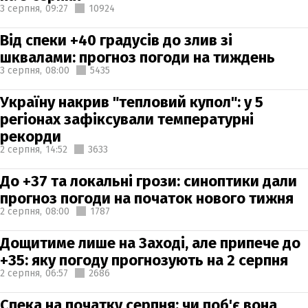
3 серпня,
09:27
10924
Від спеки +40 градусів до злив зі
шквалами: прогноз погоди на тиждень
3 серпня,
08:00
5435
Україну накрив "тепловий купол": у 5
регіонах зафіксували температурні
рекорди
2 серпня,
14:52
3633
До +37 та локальні грози: синоптики дали
прогноз погоди на початок нового тижня
2 серпня,
08:00
1787
Дощитиме лише на Заході, але припече до
+35: яку погоду прогнозують на 2 серпня
2 серпня,
06:57
2686
Спека на початку серпня: чи поб'є вона