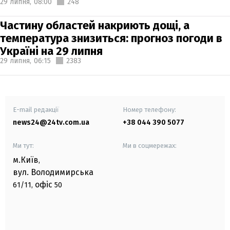
29 липня,
08:00
248
Частину областей накриють дощі, а
температура знизиться: прогноз погоди в
Україні на 29 липня
29 липня,
06:15
2383
E-mail редакції
Номер телефону:
news24@24tv.com.ua
+38 044 390 5077
Ми тут:
Ми в соцмережах:
м.Київ
,
вул. Володимирська
офіс
61/11,
50