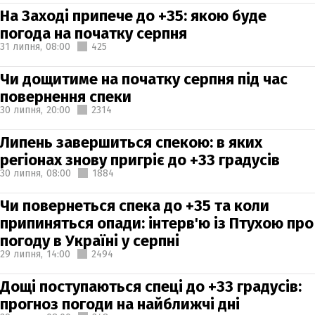
На Заході припече до +35: якою буде
погода на початку серпня
31 липня,
08:00
425
Чи дощитиме на початку серпня під час
повернення спеки
30 липня,
20:00
2314
Липень завершиться спекою: в яких
регіонах знову пригріє до +33 градусів
30 липня,
08:00
1884
Чи повернеться спека до +35 та коли
припиняться опади: інтерв'ю із Птухою про
погоду в Україні у серпні
29 липня,
14:00
2494
Дощі поступаються спеці до +33 градусів:
прогноз погоди на найближчі дні