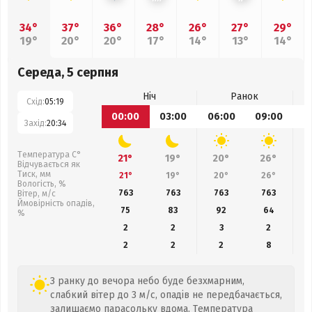
34°
37°
36°
28°
26°
27°
29°
19°
20°
20°
17°
14°
13°
14°
Середа, 5 серпня
Ніч
Ранок
Схід:
05:19
00:00
03:00
06:00
09:00
1
Захід:
20:34
Температура С°
21°
19°
20°
26°
Відчувається як
Тиск, мм
21°
19°
20°
26°
Вологість, %
763
763
763
763
Вітер, м/с
Ймовірність опадів,
75
83
92
64
%
2
2
3
2
2
2
2
8
З ранку до вечора небо буде безхмарним,
слабкий вітер до 3 м/с, опадів не передбачається,
залишаємо парасольку вдома. Температура