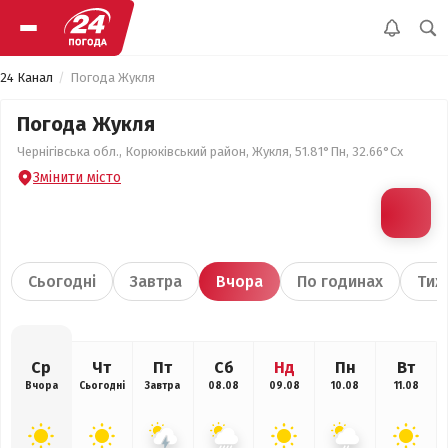
24 Канал
Погода Жукля
Погода Жукля
Чернігівська обл., Корюківський район, Жукля, 51.81°Пн, 32.66°Сх
Змінити місто
Сьогодні
Завтра
Вчора
По годинах
Тиж
Ср
Чт
Пт
Сб
Нд
Пн
Вт
Вчора
Сьогодні
Завтра
08.08
09.08
10.08
11.08