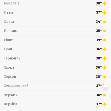
Миколаїв
38°
Львів
37°
Одеса
34°
Полтава
35°
Рівне
39°
Суми
36°
Тернопіль
38°
Харків
36°
Херсон
38°
Хмельницький
37°
Черкаси
36°
Чернігів
37°