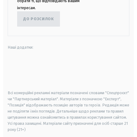
обрати ті, що відповідають вашим
інтересам.
ДО РОЗСИЛОК
Наші додатки:
android
apple
smart tv
samsung smart tv
Всі комерційні рекламні матеріали позначені словами "Спецпроєкт"
чи "Партнерський матеріал". Матеріали з позначкою "Експерт",
"Позиція" відображають позицію авторів та героїв. Редакція може
не поділяти їхніх поглядів. Детальніше щодо реклами та правил
цитування можна ознайомитись в правилах користування сайтом.
Усі права захищені.
Матеріали сайту призначені для осіб старше
21
року (21+)