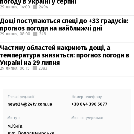
погоду в Україні у серпні
29 липня,
14:00
2494
Дощі поступаються спеці до +33 градусів:
прогноз погоди на найближчі дні
29 липня,
08:00
248
Частину областей накриють дощі, а
температура знизиться: прогноз погоди в
Україні на 29 липня
29 липня,
06:15
2383
E-mail редакції
Номер телефону:
news24@24tv.com.ua
+38 044 390 5077
Ми тут:
Ми в соцмережах:
м.Київ
,
вул. Володимирська