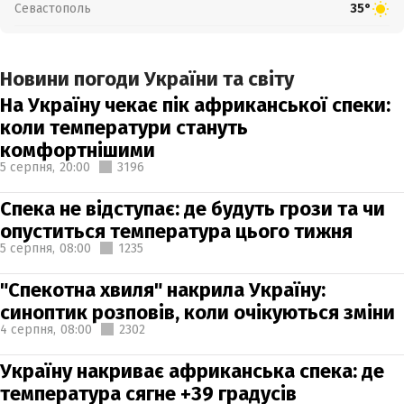
Севастополь
35°
Новини погоди України та світу
На Україну чекає пік африканської спеки:
коли температури стануть
комфортнішими
5 серпня,
20:00
3196
Спека не відступає: де будуть грози та чи
опуститься температура цього тижня
5 серпня,
08:00
1235
"Спекотна хвиля" накрила Україну:
синоптик розповів, коли очікуються зміни
4 серпня,
08:00
2302
Україну накриває африканська спека: де
температура сягне +39 градусів