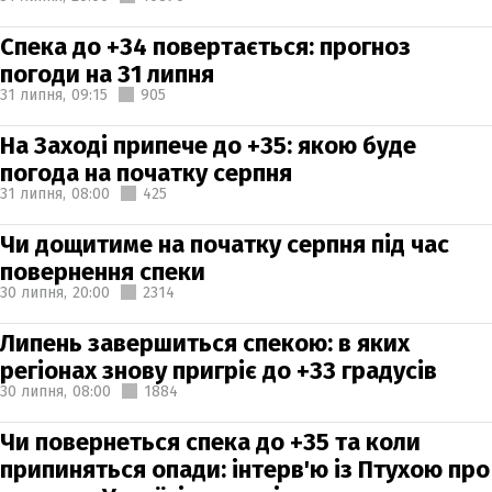
Спека до +34 повертається: прогноз
погоди на 31 липня
31 липня,
09:15
905
На Заході припече до +35: якою буде
погода на початку серпня
31 липня,
08:00
425
Чи дощитиме на початку серпня під час
повернення спеки
30 липня,
20:00
2314
Липень завершиться спекою: в яких
регіонах знову пригріє до +33 градусів
30 липня,
08:00
1884
Чи повернеться спека до +35 та коли
припиняться опади: інтерв'ю із Птухою про