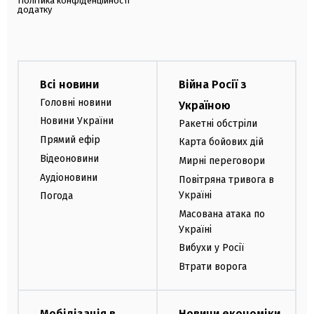
Політика конфіденційності
додатку
Всі новини
Війна Росії з
Головні новини
Україною
Новини України
Ракетні обстріли
Прямий ефір
Карта бойових дій
Відеоновини
Мирні переговори
Аудіоновини
Повітряна тривога в
Україні
Погода
Масована атака по
Україні
Вибухи у Росії
Втрати ворога
Мобілізація в
Новини економіки