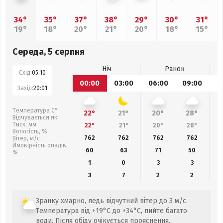
34°
35°
37°
38°
29°
30°
31°
19°
18°
20°
21°
20°
18°
15°
Середа, 5 серпня
Ніч
Ранок
Схід:
05:10
00:00
03:00
06:00
09:00
1
Захід:
20:01
Температура С°
22°
21°
20°
28°
Відчувається як
Тиск, мм
22°
21°
20°
28°
Вологість, %
762
762
762
762
Вітер, м/с
Ймовірність опадів,
60
63
71
50
%
1
0
3
3
3
7
2
2
Зранку хмарно, ледь відчутний вітер до 3 м/с.
Температура від +19°C до +34°C, пийте багато
води. Після обіду очікується прояснення.