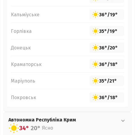
Кальміуське
36°
/
19°
Горлівка
35°
/
19°
Донецьк
36°
/
20°
Краматорськ
36°
/
18°
Маріуполь
35°
/
21°
Покровськ
36°
/
18°
Автономна Республіка Крим
34°
20°
Ясно