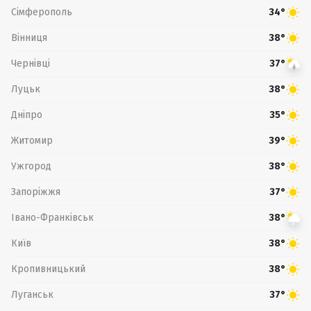
Сімферополь
34°
Вінниця
38°
Чернівці
37°
Луцьк
38°
Дніпро
35°
Житомир
39°
Ужгород
38°
Запоріжжя
37°
Івано-Франківськ
38°
Київ
38°
Кропивницький
38°
Луганськ
37°