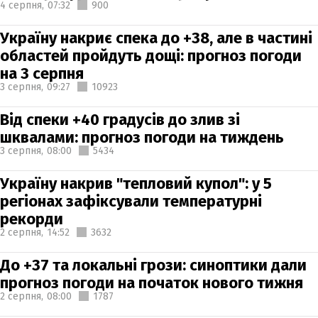
4 серпня,
07:32
900
Україну накриє спека до +38, але в частині
областей пройдуть дощі: прогноз погоди
на 3 серпня
3 серпня,
09:27
10923
Від спеки +40 градусів до злив зі
шквалами: прогноз погоди на тиждень
3 серпня,
08:00
5434
Україну накрив "тепловий купол": у 5
регіонах зафіксували температурні
рекорди
2 серпня,
14:52
3632
До +37 та локальні грози: синоптики дали
прогноз погоди на початок нового тижня
2 серпня,
08:00
1787