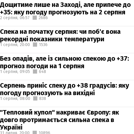
Дощитиме лише на Заході, але припече до
+35: яку погоду прогнозують на 2 серпня
2 серпня,
06:57
2686
Спека на початку серпня: чи поб'є вона
рекордні показники температури
1 серпня,
20:00
1536
Без опадів, але із сильною спекою до +37:
прогноз погоди на 1 серпня
1 серпня,
09:05
648
Серпень приніс спеку до +38 градусів: яку
погоду прогнозують на вихідні
1 серпня,
08:00
838
"Тепловий купол" накриває Європу: як
довго протримається сильна спека в
Україні
31 липня,
20:00
10896