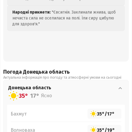
Народні прикмети:
"Євсигнія. Заклинали жнива, щоб
нечиста сила не оселилася на полі. Їли сиру цибулю
для здоров'я."
Погода Донецька
область
Актуальна інформація про погоду та атмосферні умови на сьогодні
Донецька
область
35°
17°
Ясно
Бахмут
35°
/
17°
Волноваха
35°
/
19°