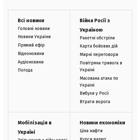
Всі новини
Війна Росії з
Головні новини
Україною
Новини України
Ракетні обстріли
Прямий ефір
Карта бойових дій
Відеоновини
Мирні переговори
Аудіоновини
Повітряна тривога в
Україні
Погода
Масована атака по
Україні
Вибухи у Росії
Втрати ворога
Мобілізація в
Новини економіки
Ціна нафти
Україні
Курси валют