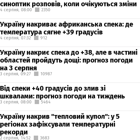
синоптик розповів, коли очікуються зміни
4 серпня,
08:00
2350
Україну накриває африканська спека: де
температура сягне +39 градусів
4 серпня,
07:32
912
Україну накриє спека до +38, але в частині
областей пройдуть дощі: прогноз погоди
на 3 серпня
3 серпня,
09:27
10987
Від спеки +40 градусів до злив зі
шквалами: прогноз погоди на тиждень
3 серпня,
08:00
5464
Україну накрив "тепловий купол": у 5
регіонах зафіксували температурні
рекорди
2 серпня,
14:52
3683