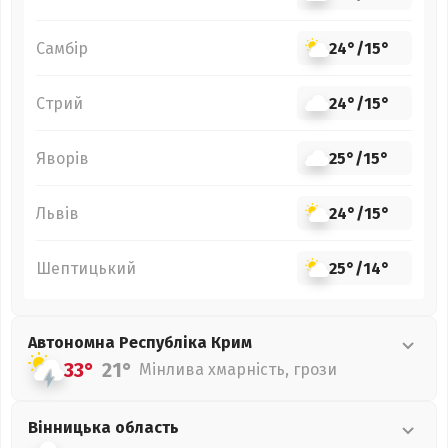
Самбір
24°
/
15°
Стрий
24°
/
15°
Яворів
25°
/
15°
Львів
24°
/
15°
Шептицький
25°
/
14°
Автономна Республіка Крим
33°
21°
Мінлива хмарність, грози
Вінницька
область