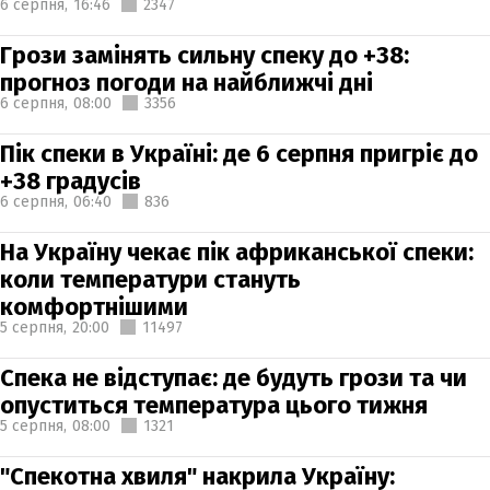
6 серпня,
16:46
2347
Грози замінять сильну спеку до +38:
прогноз погоди на найближчі дні
6 серпня,
08:00
3356
Пік спеки в Україні: де 6 серпня пригріє до
+38 градусів
6 серпня,
06:40
836
На Україну чекає пік африканської спеки:
коли температури стануть
комфортнішими
5 серпня,
20:00
11497
Спека не відступає: де будуть грози та чи
опуститься температура цього тижня
5 серпня,
08:00
1321
"Спекотна хвиля" накрила Україну: