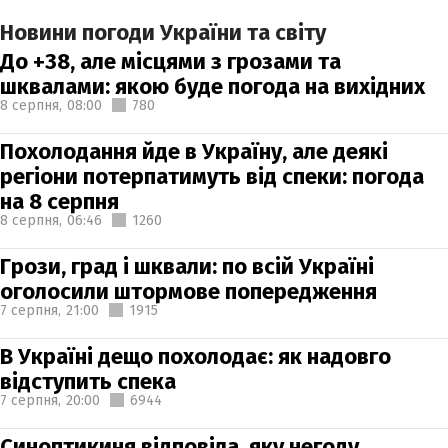
Новини погоди України та світу
До +38, але місцями з грозами та
шквалами: якою буде погода на вихідних
8 серпня,
08:00
780
Похолодання йде в Україну, але деякі
регіони потерпатимуть від спеки: погода
на 8 серпня
8 серпня,
06:46
1260
Грози, град і шквали: по всій Україні
оголосили штормове попередження
7 серпня,
21:00
1915
В Україні дещо похолодає: як надовго
відступить спека
7 серпня,
20:00
6944
Синоптикиня відповіла, яку негоду