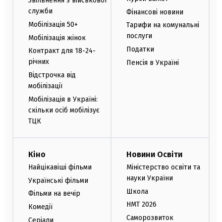
Звільнення з військової
служби
Фінансові новини
Мобілізація 50+
Тарифи на комунальні
послуги
Мобілізація жінок
Податки
Контракт для 18-24-
річних
Пенсія в Україні
Відстрочка від
мобілізації
Мобілізація в Україні:
скільки осіб мобілізує
ТЦК
Кіно
Новини Освіти
Найцікавіші фільми
Міністерство освіти та
науки України
Українські фільми
Школа
Фільми на вечір
НМТ 2026
Комедії
Саморозвиток
Серіали