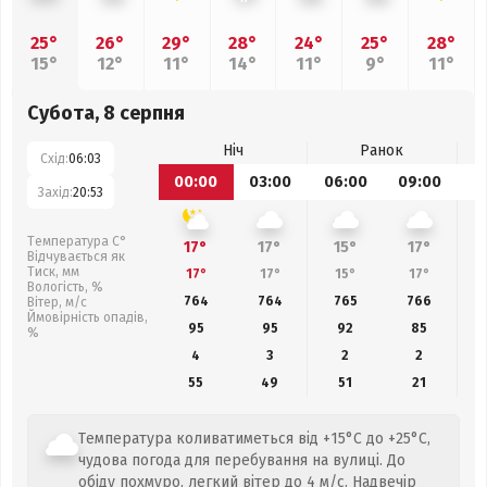
25°
26°
29°
28°
24°
25°
28°
15°
12°
11°
14°
11°
9°
11°
Субота, 8 серпня
Ніч
Ранок
Схід:
06:03
00:00
03:00
06:00
09:00
1
Захід:
20:53
Температура С°
17°
17°
15°
17°
Відчувається як
Тиск, мм
17°
17°
15°
17°
Вологість, %
764
764
765
766
Вітер, м/с
Ймовірність опадів,
95
95
92
85
%
4
3
2
2
55
49
51
21
Температура коливатиметься від +15°C до +25°C,
чудова погода для перебування на вулиці. До
обіду похмуро, легкий вітер до 4 м/с. Надвечір