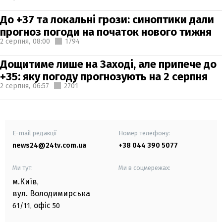
До +37 та локальні грози: синоптики дали
прогноз погоди на початок нового тижня
2 серпня,
08:00
1794
Дощитиме лише на Заході, але припече до
+35: яку погоду прогнозують на 2 серпня
2 серпня,
06:57
2701
E-mail редакції
Номер телефону:
news24@24tv.com.ua
+38 044 390 5077
Ми тут:
Ми в соцмережах:
м.Київ
,
вул. Володимирська
офіс
61/11,
50