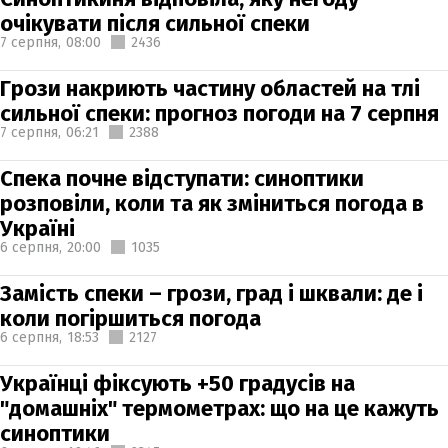
очікувати після сильної спеки
7 серпня,
08:00
2436
Грози накриють частину областей на тлі
сильної спеки: прогноз погоди на 7 серпня
7 серпня,
06:21
2388
Спека почне відступати: синоптики
розповіли, коли та як зміниться погода в
Україні
6 серпня,
20:00
1035
Замість спеки – грози, град і шквали: де і
коли погіршиться погода
6 серпня,
18:53
2127
Українці фіксують +50 градусів на
"домашніх" термометрах: що на це кажуть
синоптики