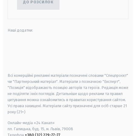
ДО РОЗСИЛОК
Наші додатки:
android
apple
smart tv
samsung smart tv
Всі комерційні рекламні матеріали позначені словами "Спецпроєкт"
чи "Партнерський матеріал". Матеріали з позначкою "Експерт",
"Позиція" відображають позицію авторів та героїв. Редакція може
не поділяти їхніх поглядів. Детальніше щодо реклами та правил
цитування можна ознайомитись в правилах користування сайтом.
Усі права захищені.
Матеріали сайту призначені для осіб старше
21
року (21+)
Онлайн-медіа «24 Канал»
пл. Галицька, буд. 15, м. Львів, 79008
Телефон
+380 (32) 229-77-77