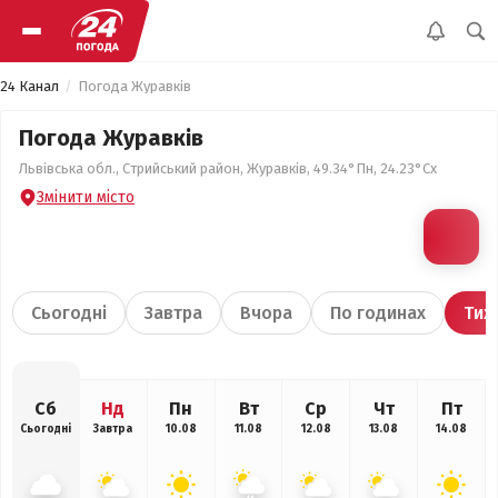
24 Канал
Погода Журавків
Погода Журавків
Львівська обл., Стрийський район, Журавків, 49.34°Пн, 24.23°Сх
Змінити місто
Сьогодні
Завтра
Вчора
По годинах
Тиж
Сб
Нд
Пн
Вт
Ср
Чт
Пт
Сьогодні
Завтра
10.08
11.08
12.08
13.08
14.08