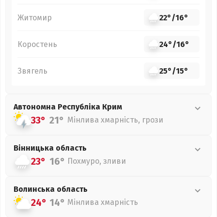
Житомир
22°
/
16°
Коростень
24°
/
16°
Звягель
25°
/
15°
Автономна Республіка Крим
33°
21°
Мінлива хмарність, грози
Вінницька
область
23°
16°
Похмуро, зливи
Волинська
область
24°
14°
Мінлива хмарність