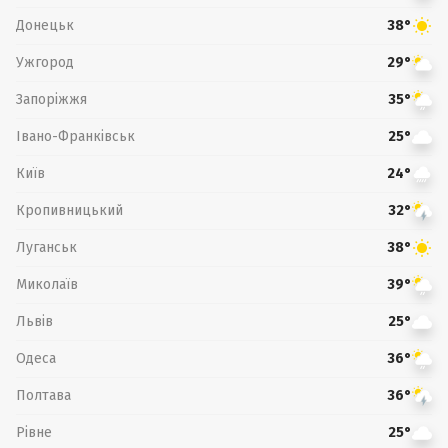
Донецьк
38°
Ужгород
29°
Запоріжжя
35°
Івано-Франківськ
25°
Київ
24°
Кропивницький
32°
Луганськ
38°
Миколаїв
39°
Львів
25°
Одеса
36°
Полтава
36°
Рівне
25°