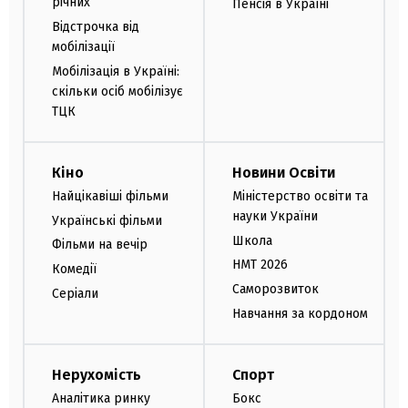
річних
Пенсія в Україні
Відстрочка від
мобілізації
Мобілізація в Україні:
скільки осіб мобілізує
ТЦК
Кіно
Новини Освіти
Найцікавіші фільми
Міністерство освіти та
науки України
Українські фільми
Школа
Фільми на вечір
НМТ 2026
Комедії
Саморозвиток
Серіали
Навчання за кордоном
Нерухомість
Спорт
Аналітика ринку
Бокс