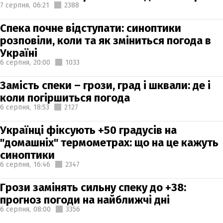
7 серпня,
06:21
2388
Спека почне відступати: синоптики
розповіли, коли та як зміниться погода в
Україні
6 серпня,
20:00
1033
Замість спеки – грози, град і шквали: де і
коли погіршиться погода
6 серпня,
18:53
2127
Українці фіксують +50 градусів на
"домашніх" термометрах: що на це кажуть
синоптики
6 серпня,
16:46
2347
Грози замінять сильну спеку до +38:
прогноз погоди на найближчі дні
6 серпня,
08:00
3356