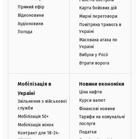
Прямий ефір
Карта бойових дій
Відеоновини
Мирні переговори
Аудіоновини
Повітряна тривога в
Україні
Погода
Масована атака по
Україні
Вибухи у Росії
Втрати ворога
Мобілізація в
Новини економіки
Ціна нафти
Україні
Курси валют
Звільнення з військової
служби
Фінансові новини
Мобілізація 50+
Тарифи на комунальні
послуги
Мобілізація жінок
Податки
Контракт для 18-24-