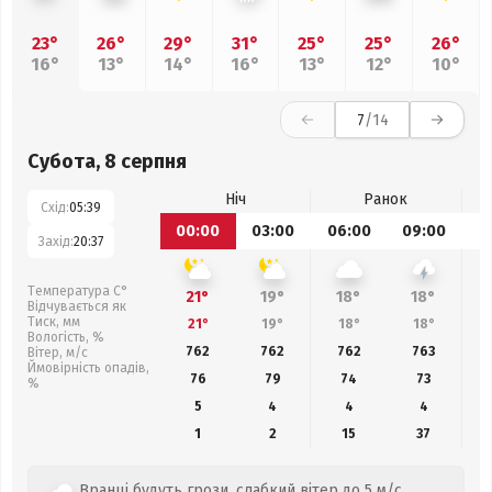
23°
26°
29°
31°
25°
25°
26°
16°
13°
14°
16°
13°
12°
10°
7
/14
Субота, 8 серпня
Ніч
Ранок
Схід:
05:39
00:00
03:00
06:00
09:00
1
Захід:
20:37
Температура С°
21°
19°
18°
18°
Відчувається як
Тиск, мм
21°
19°
18°
18°
Вологість, %
762
762
762
763
Вітер, м/с
Ймовірність опадів,
76
79
74
73
%
5
4
4
4
1
2
15
37
Вранці будуть грози, слабкий вітер до 5 м/с.