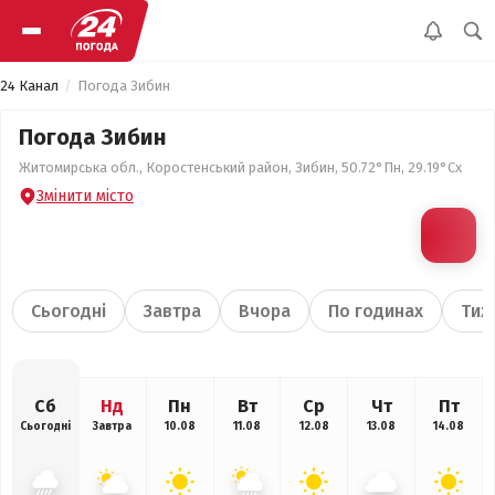
24 Канал
Погода Зибин
Погода Зибин
Житомирська обл., Коростенський район, Зибин, 50.72°Пн, 29.19°Сх
Змінити місто
Сьогодні
Завтра
Вчора
По годинах
Тиж
Сб
Нд
Пн
Вт
Ср
Чт
Пт
Сьогодні
Завтра
10.08
11.08
12.08
13.08
14.08