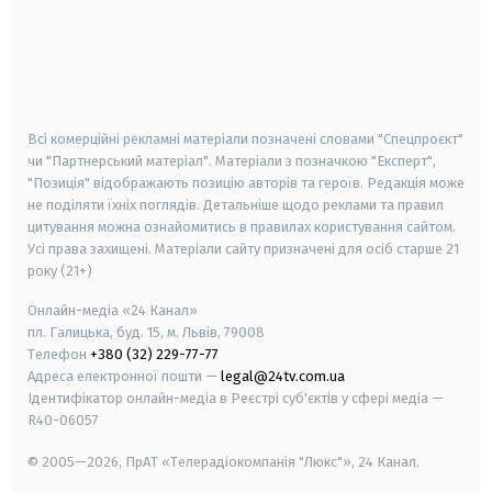
android
apple
smart tv
samsung smart tv
Всі комерційні рекламні матеріали позначені словами "Спецпроєкт"
чи "Партнерський матеріал". Матеріали з позначкою "Експерт",
"Позиція" відображають позицію авторів та героїв. Редакція може
не поділяти їхніх поглядів. Детальніше щодо реклами та правил
цитування можна ознайомитись в правилах користування сайтом.
Усі права захищені.
Матеріали сайту призначені для осіб старше
21
року (21+)
Онлайн-медіа «24 Канал»
пл. Галицька, буд. 15, м. Львів, 79008
Телефон
+380 (32) 229-77-77
Адреса електронної пошти —
legal@24tv.com.ua
Ідентифікатор онлайн-медіа в Реєстрі суб'єктів у сфері медіа —
R40-06057
© 2005—2026,
ПрАТ «Телерадіокомпанія "Люкс"», 24 Канал.