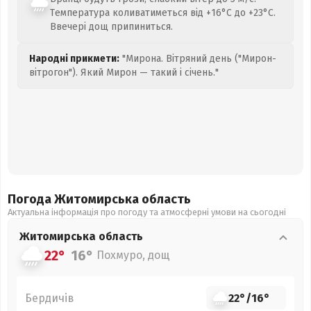
Температура коливатиметься від +16°C до +23°C.
Ввечері дощ припиниться.
Народні прикмети:
"Мирона. Вітряний день ("Мирон-
вітрогон"). Який Мирон — такий і січень."
Погода Житомирська
область
Актуальна інформація про погоду та атмосферні умови на сьогодні
Житомирська
область
22°
16°
Похмуро, дощ
Бердичів
22°
/
16°