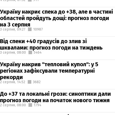
Україну накриє спека до +38, але в частині
областей пройдуть дощі: прогноз погоди
на 3 серпня
3 серпня,
09:27
10987
Від спеки +40 градусів до злив зі
шквалами: прогноз погоди на тиждень
3 серпня,
08:00
5464
Україну накрив "тепловий купол": у 5
регіонах зафіксували температурні
рекорди
2 серпня,
14:52
3682
До +37 та локальні грози: синоптики дали
прогноз погоди на початок нового тижня
2 серпня,
08:00
1794