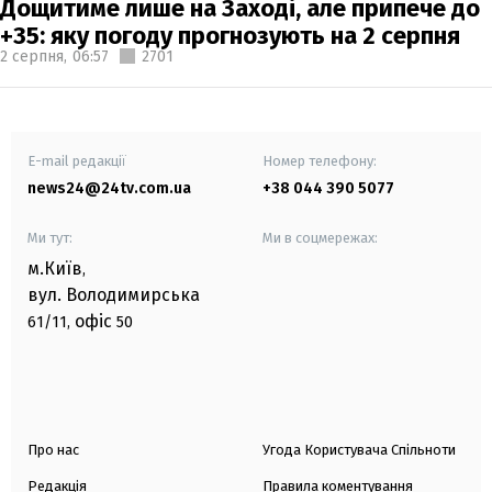
Дощитиме лише на Заході, але припече до
+35: яку погоду прогнозують на 2 серпня
2 серпня,
06:57
2701
E-mail редакції
Номер телефону:
news24@24tv.com.ua
+38 044 390 5077
Ми тут:
Ми в соцмережах:
м.Київ
,
вул. Володимирська
офіс
61/11,
50
Про нас
Угода Користувача Спільноти
Редакція
Правила коментування