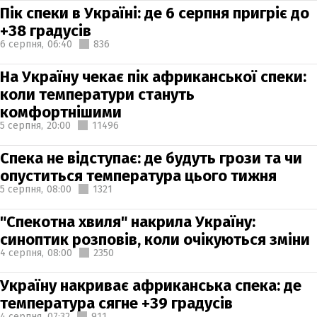
Пік спеки в Україні: де 6 серпня пригріє до
+38 градусів
6 серпня,
06:40
836
На Україну чекає пік африканської спеки:
коли температури стануть
комфортнішими
5 серпня,
20:00
11496
Спека не відступає: де будуть грози та чи
опуститься температура цього тижня
5 серпня,
08:00
1321
"Спекотна хвиля" накрила Україну:
синоптик розповів, коли очікуються зміни
4 серпня,
08:00
2350
Україну накриває африканська спека: де
температура сягне +39 градусів
4 серпня,
07:32
911