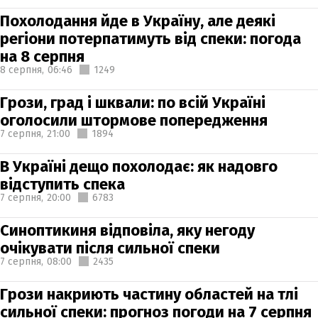
Похолодання йде в Україну, але деякі
регіони потерпатимуть від спеки: погода
на 8 серпня
8 серпня,
06:46
1249
Грози, град і шквали: по всій Україні
оголосили штормове попередження
7 серпня,
21:00
1894
В Україні дещо похолодає: як надовго
відступить спека
7 серпня,
20:00
6783
Синоптикиня відповіла, яку негоду
очікувати після сильної спеки
7 серпня,
08:00
2435
Грози накриють частину областей на тлі
сильної спеки: прогноз погоди на 7 серпня