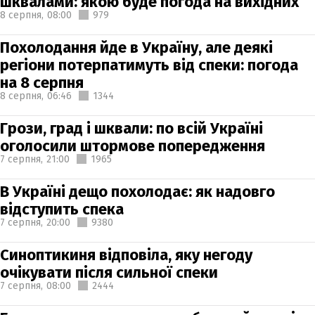
шквалами: якою буде погода на вихідних
8 серпня,
08:00
979
Похолодання йде в Україну, але деякі
регіони потерпатимуть від спеки: погода
на 8 серпня
8 серпня,
06:46
1344
Грози, град і шквали: по всій Україні
оголосили штормове попередження
7 серпня,
21:00
1965
В Україні дещо похолодає: як надовго
відступить спека
7 серпня,
20:00
9380
Синоптикиня відповіла, яку негоду
очікувати після сильної спеки
7 серпня,
08:00
2444