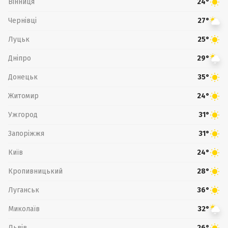
Вінниця
24°
Чернівці
27°
Луцьк
25°
Дніпро
29°
Донецьк
35°
Житомир
24°
Ужгород
31°
Запоріжжя
31°
Київ
24°
Кропивницький
28°
Луганськ
36°
Миколаїв
32°
Львів
26°