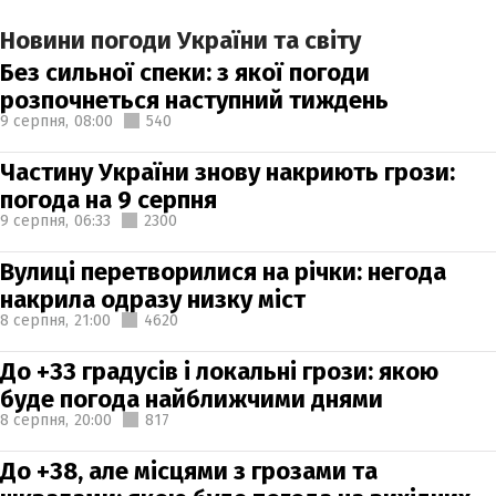
Новини погоди України та світу
Без сильної спеки: з якої погоди
розпочнеться наступний тиждень
9 серпня,
08:00
540
Частину України знову накриють грози:
погода на 9 серпня
9 серпня,
06:33
2300
Вулиці перетворилися на річки: негода
накрила одразу низку міст
8 серпня,
21:00
4620
До +33 градусів і локальні грози: якою
буде погода найближчими днями
8 серпня,
20:00
817
До +38, але місцями з грозами та