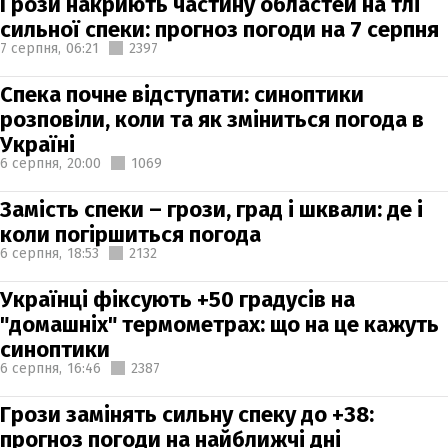
Грози накриють частину областей на тлі
сильної спеки: прогноз погоди на 7 серпня
7 серпня,
06:21
2397
Спека почне відступати: синоптики
розповіли, коли та як зміниться погода в
Україні
6 серпня,
20:00
1069
Замість спеки – грози, град і шквали: де і
коли погіршиться погода
6 серпня,
18:53
2132
Українці фіксують +50 градусів на
"домашніх" термометрах: що на це кажуть
синоптики
6 серпня,
16:46
2387
Грози замінять сильну спеку до +38:
прогноз погоди на найближчі дні