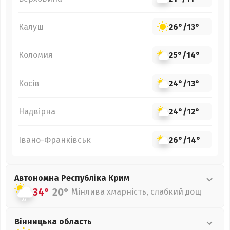
Калуш
26°
/
13°
Коломия
25°
/
14°
Косів
24°
/
13°
Надвірна
24°
/
12°
Івано-Франківськ
26°
/
14°
Автономна Республіка Крим
34°
20°
Мінлива хмарність, слабкий дощ
Вінницька
область