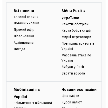
Всі новини
Війна Росії з
Головні новини
Україною
Новини України
Ракетні обстріли
Прямий ефір
Карта бойових дій
Відеоновини
Мирні переговори
Аудіоновини
Повітряна тривога в
Україні
Погода
Масована атака по
Україні
Вибухи у Росії
Втрати ворога
Мобілізація в
Новини економіки
Ціна нафти
Україні
Курси валют
Звільнення з військової