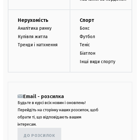
Нерухомість
Спорт
Аналітика ринку
Бокс
Купівля житла
Футбол
Тренди і натхнення
Теніс
Біатлон
Інші види спорту
Email - розсилка
Будьте в курсі всіх новин і оновлень!
Перейдіть на сторінку наших розсилок, щоб
обрати ті, що відповідають вашим
інтересам.
ДО РОЗСИЛОК