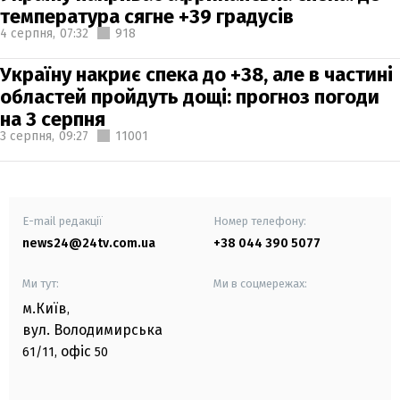
температура сягне +39 градусів
4 серпня,
07:32
918
Україну накриє спека до +38, але в частині
областей пройдуть дощі: прогноз погоди
на 3 серпня
3 серпня,
09:27
11001
E-mail редакції
Номер телефону:
news24@24tv.com.ua
+38 044 390 5077
Ми тут:
Ми в соцмережах:
м.Київ
,
вул. Володимирська
офіс
61/11,
50