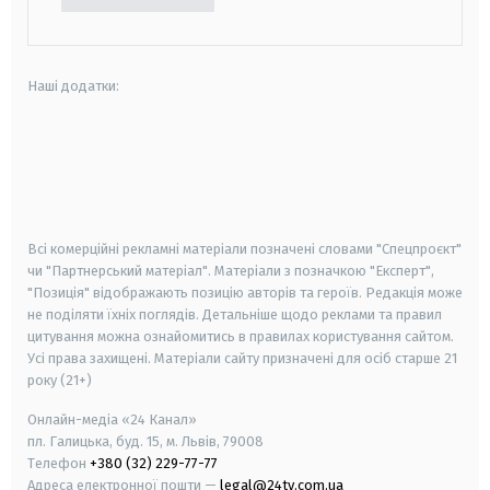
Наші додатки:
android
apple
smart tv
samsung smart tv
Всі комерційні рекламні матеріали позначені словами "Спецпроєкт"
чи "Партнерський матеріал". Матеріали з позначкою "Експерт",
"Позиція" відображають позицію авторів та героїв. Редакція може
не поділяти їхніх поглядів. Детальніше щодо реклами та правил
цитування можна ознайомитись в правилах користування сайтом.
Усі права захищені.
Матеріали сайту призначені для осіб старше
21
року (21+)
Онлайн-медіа «24 Канал»
пл. Галицька, буд. 15, м. Львів, 79008
Телефон
+380 (32) 229-77-77
Адреса електронної пошти —
legal@24tv.com.ua