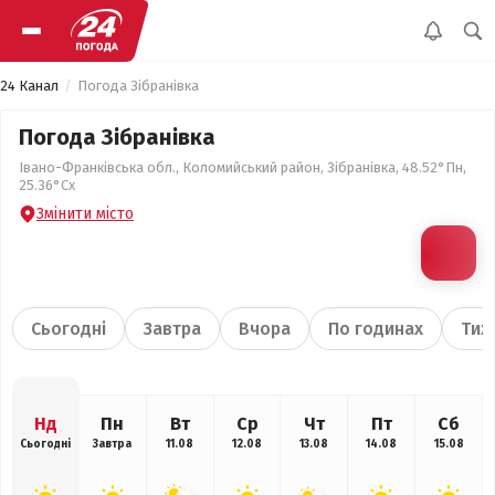
24 Канал
Погода Зібранівка
Погода Зібранівка
Івано-Франківська обл., Коломийський район, Зібранівка, 48.52°Пн,
25.36°Сх
Змінити місто
Сьогодні
Завтра
Вчора
По годинах
Тиж
Нд
Пн
Вт
Ср
Чт
Пт
Сб
Сьогодні
Завтра
11.08
12.08
13.08
14.08
15.08