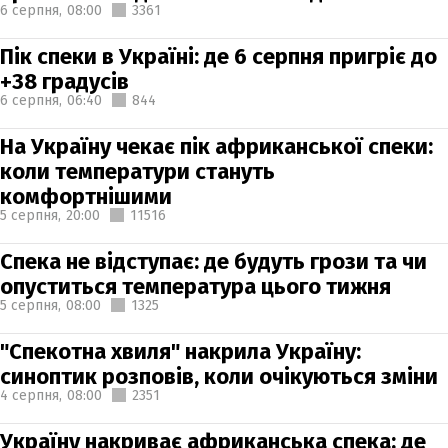
6 серпня,
08:00
3361
Пік спеки в Україні: де 6 серпня пригріє до
+38 градусів
6 серпня,
06:40
844
На Україну чекає пік африканської спеки:
коли температури стануть
комфортнішими
5 серпня,
20:00
11516
Спека не відступає: де будуть грози та чи
опуститься температура цього тижня
5 серпня,
08:00
1325
"Спекотна хвиля" накрила Україну:
синоптик розповів, коли очікуються зміни
4 серпня,
08:00
2351
Україну накриває африканська спека: де