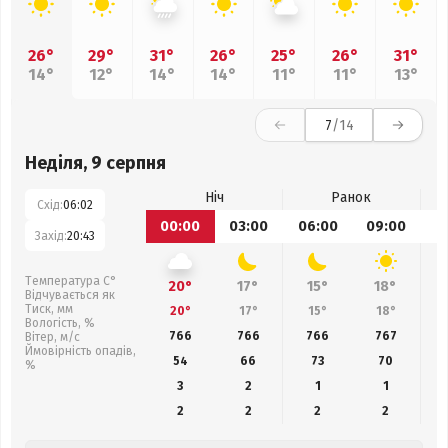
26°
29°
31°
26°
25°
26°
31°
14°
12°
14°
14°
11°
11°
13°
7
/14
Неділя, 9 серпня
Ніч
Ранок
Схід:
06:02
00:00
03:00
06:00
09:00
1
Захід:
20:43
Температура С°
20°
17°
15°
18°
Відчувається як
Тиск, мм
20°
17°
15°
18°
Вологість, %
766
766
766
767
Вітер, м/с
Ймовірність опадів,
54
66
73
70
%
3
2
1
1
2
2
2
2