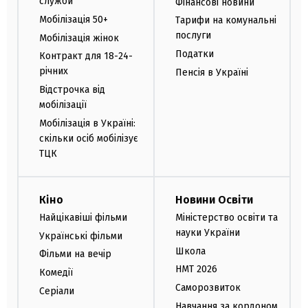
служби
Фінансові новини
Мобілізація 50+
Тарифи на комунальні
послуги
Мобілізація жінок
Податки
Контракт для 18-24-
річних
Пенсія в Україні
Відстрочка від
мобілізації
Мобілізація в Україні:
скільки осіб мобілізує
ТЦК
Кіно
Новини Освіти
Найцікавіші фільми
Міністерство освіти та
науки України
Українські фільми
Школа
Фільми на вечір
НМТ 2026
Комедії
Саморозвиток
Серіали
Навчання за кордоном