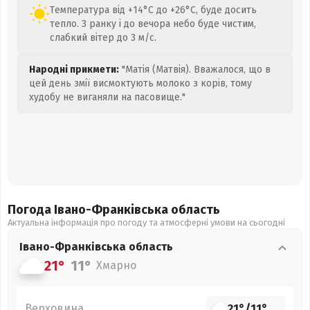
Температура від +14°C до +26°C, буде досить
тепло. З ранку і до вечора небо буде чистим,
слабкий вітер до 3 м/с.
Народні прикмети:
"Матія (Матвія). Вважалося, що в
цей день змії висмоктують молоко з корів, тому
худобу не виганяли на пасовище."
Погода Івано-Франківська
область
Актуальна інформація про погоду та атмосферні умови на сьогодні
Івано-Франківська
область
21°
11°
Хмарно
Верховина
21°
/
11°