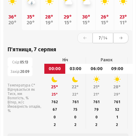
36°
35°
28°
29°
30°
26°
23°
20°
20°
19°
15°
15°
15°
11°
7
/14
П'ятниця, 7 серпня
Ніч
Ранок
Схід:
05:13
00:00
03:00
06:00
09:00
1
Захід:
20:09
Температура С°
25°
22°
21°
28°
Відчувається як
Тиск, мм
25°
22°
21°
29°
Вологість, %
762
761
761
761
Вітер, м/с
Ймовірність опадів,
67
75
79
52
%
0
0
0
1
2
2
2
2