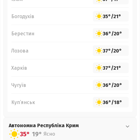
Богодухів
35°
/
21°
Берестин
36°
/
20°
Лозова
37°
/
20°
Харків
37°
/
21°
Чугуїв
36°
/
20°
Куп’янськ
36°
/
18°
Автономна Республіка Крим
35°
19°
Ясно