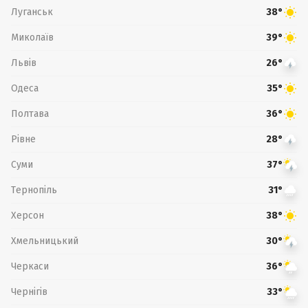
Луганськ
38°
Миколаїв
39°
Львів
26°
Одеса
35°
Полтава
36°
Рівне
28°
Суми
37°
Тернопіль
31°
Херсон
38°
Хмельницький
30°
Черкаси
36°
Чернігів
33°