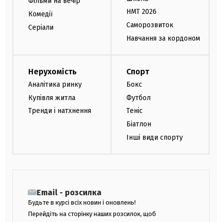
Фільми на вечір
НМТ 2026
Комедії
Саморозвиток
Серіали
Навчання за кордоном
Нерухомість
Спорт
Аналітика ринку
Бокс
Купівля житла
Футбол
Тренди і натхнення
Теніс
Біатлон
Інші види спорту
Email - розсилка
Будьте в курсі всіх новин і оновлень!
Перейдіть на сторінку наших розсилок, щоб