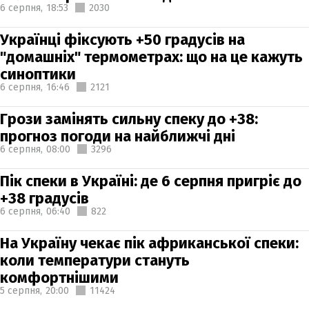
6 серпня,
18:53
2030
Українці фіксують +50 градусів на
"домашніх" термометрах: що на це кажуть
синоптики
6 серпня,
16:46
2121
Грози замінять сильну спеку до +38:
прогноз погоди на найближчі дні
6 серпня,
08:00
3296
Пік спеки в Україні: де 6 серпня пригріє до
+38 градусів
6 серпня,
06:40
822
На Україну чекає пік африканської спеки:
коли температури стануть
комфортнішими
5 серпня,
20:00
11424