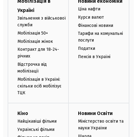
Мобілізація в
Новини економіки
Ціна нафти
Україні
Курси валют
Звільнення з військової
служби
Фінансові новини
Мобілізація 50+
Тарифи на комунальні
послуги
Мобілізація жінок
Податки
Контракт для 18-24-
річних
Пенсія в Україні
Відстрочка від
мобілізації
Мобілізація в Україні:
скільки осіб мобілізує
ТЦК
Кіно
Новини Освіти
Найцікавіші фільми
Міністерство освіти та
науки України
Українські фільми
Школа