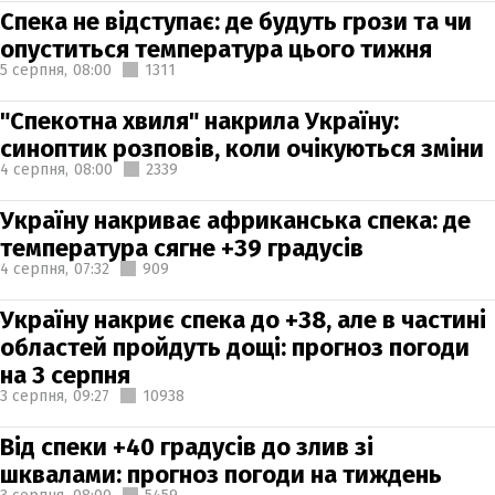
Спека не відступає: де будуть грози та чи
опуститься температура цього тижня
5 серпня,
08:00
1311
"Спекотна хвиля" накрила Україну:
синоптик розповів, коли очікуються зміни
4 серпня,
08:00
2339
Україну накриває африканська спека: де
температура сягне +39 градусів
4 серпня,
07:32
909
Україну накриє спека до +38, але в частині
областей пройдуть дощі: прогноз погоди
на 3 серпня
3 серпня,
09:27
10938
Від спеки +40 градусів до злив зі
шквалами: прогноз погоди на тиждень