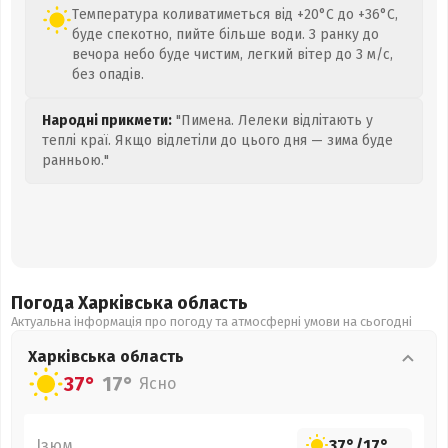
Температура коливатиметься від +20°C до +36°C,
буде спекотно, пийте більше води. З ранку до
вечора небо буде чистим, легкий вітер до 3 м/с,
без опадів.
Народні прикмети:
"Пимена. Лелеки відлітають у
теплі краї. Якщо відлетіли до цього дня — зима буде
ранньою."
Погода Харківська
область
Актуальна інформація про погоду та атмосферні умови на сьогодні
Харківська
область
37°
17°
Ясно
Ізюм
37°
/
17°