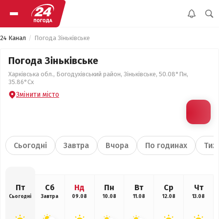
24 Канал
Погода Зіньківське
Погода Зіньківське
Харківська обл., Богодухівський район, Зіньківське, 50.08°Пн,
35.86°Сх
Змінити місто
Сьогодні
Завтра
Вчора
По годинах
Тиж
Пт
Сб
Нд
Пн
Вт
Ср
Чт
Сьогодні
Завтра
09.08
10.08
11.08
12.08
13.08