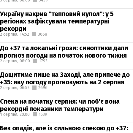
3 серпня,
08:00
5459
Україну накрив "тепловий купол": у 5
регіонах зафіксували температурні
рекорди
2 серпня,
14:52
3668
До +37 та локальні грози: синоптики дали
прогноз погоди на початок нового тижня
2 серпня,
08:00
1793
Дощитиме лише на Заході, але припече до
+35: яку погоду прогнозують на 2 серпня
2 серпня,
06:57
2696
Спека на початку серпня: чи поб'є вона
рекордні показники температури
1 серпня,
20:00
1539
Без опадів, але із сильною спекою до +37: