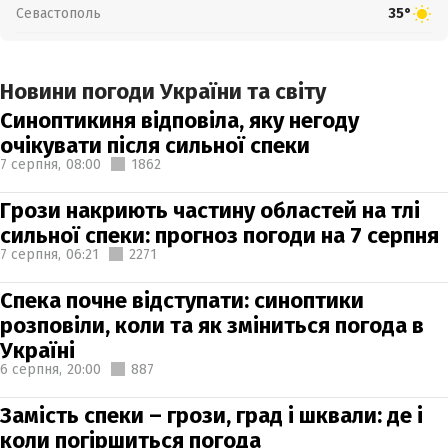
Севастополь
35°
Новини погоди України та світу
Синоптикиня відповіла, яку негоду
очікувати після сильної спеки
7 серпня,
08:00
1862
Грози накриють частину областей на тлі
сильної спеки: прогноз погоди на 7 серпня
7 серпня,
06:21
2271
Спека почне відступати: синоптики
розповіли, коли та як зміниться погода в
Україні
6 серпня,
20:00
887
Замість спеки – грози, град і шквали: де і
коли погіршиться погода