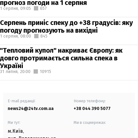
прогноз погоди на 1 серпня
1 серпня,
09:05
657
Серпень приніс спеку до +38 градусів: яку
погоду прогнозують на вихідні
1 серпня,
08:00
845
"Тепловий купол" накриває Європу: як
довго протримається сильна спека в
Україні
31 липня,
20:00
10915
E-mail редакції
Номер телефону:
news24@24tv.com.ua
+38 044 390 5077
Ми тут:
Ми в соцмережах:
м.Київ
,