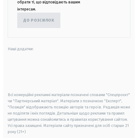
обрати ті, що відповідають вашим
інтересам.
ДО РОЗСИЛОК
Наші додатки:
android
apple
smart tv
samsung smart tv
Всі комерційні рекламні матеріали позначені словами "Спецпроєкт"
чи "Партнерський матеріал". Матеріали з позначкою "Експерт",
"Позиція" відображають позицію авторів та героїв. Редакція може
не поділяти їхніх поглядів. Детальніше щодо реклами та правил
цитування можна ознайомитись в правилах користування сайтом.
Усі права захищені.
Матеріали сайту призначені для осіб старше
21
року (21+)