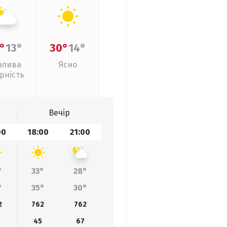
°
13°
30°
14°
нлива
Ясно
рність
Вечір
00
18:00
21:00
°
33°
28°
°
35°
30°
2
762
762
45
67