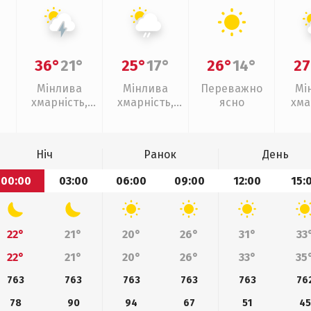
36°
21°
25°
17°
26°
14°
27
Мінлива
Мінлива
Переважно
Мі
хмарність,
хмарність,
ясно
хма
грози
слабкий дощ
Ніч
Ранок
День
00:00
03:00
06:00
09:00
12:00
15:
22°
21°
20°
26°
31°
33
22°
21°
20°
26°
33°
35
763
763
763
763
763
76
78
90
94
67
51
45