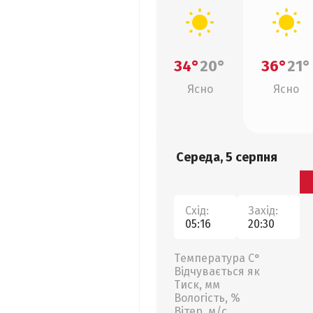
34°
20°
36°
21°
Ясно
Ясно
Середа, 5 серпня
Схід:
Захід:
05:16
20:30
Температура С°
Відчувається як
Тиск, мм
Вологість, %
Вітер, м/с