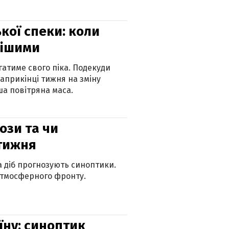
кої спеки: коли
нішими
атиме свого піка. Подекуди
наприкінці тижня на зміну
а повітряна маса.
рози та чи
 тижня
ка діб прогнозують синоптики.
атмосферного фронту.
їну: синоптик