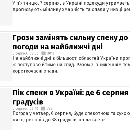
У п'ятницю, 7 серпня, в Україні подекуди утримаєт
прогнозують мінливу хмарність та опади у низці рег
Грози замінять сильну спеку до 
погоди на найближчі дні
6 серпня,
08:00
3013
На найближчі дні в більшості областей України про
ж поступово йтиме на спад. Разом зі зниженням те
короткочасні опади.
Пік спеки в Україні: де 6 серпня
градусів
6 серпня,
06:40
789
Погода у четвер, 6 серпня, буде спекотною та сухо
низці регіонів до 38 градусів тепла вдень.