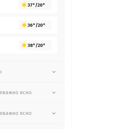
37°
/
20°
36°
/
20°
38°
/
20°
о
еважно ясно
еважно ясно