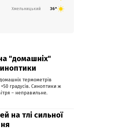
Хмельницький
36°
 на "домашніх"
синоптики
 домашніх термометрів
 +50 градусів. Синоптики ж
ітря – неправильне.
й на тлі сильної
пня