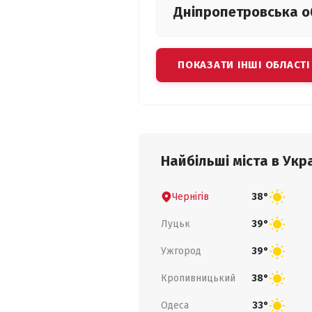
Дніпропетровська
о
ПОКАЗАТИ ІНШІ ОБЛАСТІ
Найбільші міста в Укра
Чернігів
38°
Луцьк
39°
Ужгород
39°
Кропивницький
38°
Одеса
33°