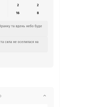
2
2
16
8
 Зранку та вдень небо буде
та сила не оселилася на
о