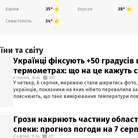
Харків
Херсон
35°
38°
Севастополь
34°
ни та світу
Українці фіксують +50 градусів
термометрах: що на це кажуть 
6 серпня,
16:46
303
У четвер, 6 серпня, мережею стали ширитись фото
українців, показники на яких нібито перевалили за
пояснюють, що таке вимірювання температури пов
Грози накриють частину областе
спеки: прогноз погоди на 7 сер
6 серпня,
15:54
211