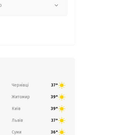
о
Чернівці
37°
Житомир
39°
Київ
39°
Львів
37°
Суми
36°