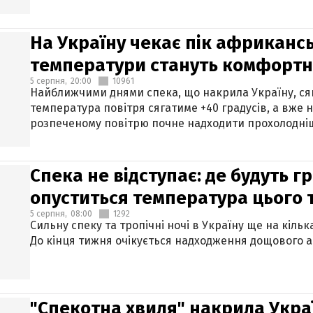
На Україну чекає пік африкансь
температури стануть комфорт
5 серпня,
20:00
10961
Найближчими днями спека, що накрила Україну, сяг
температура повітря сягатиме +40 градусів, а вже 
розпеченому повітрю почне надходити прохолодніш
Спека не відступає: де будуть г
опуститься температура цього
5 серпня,
08:00
1292
Сильну спеку та тропічні ночі в Україну ще на кіль
До кінця тижня очікується надходження дощового 
"Спекотна хвиля" накрила Укра