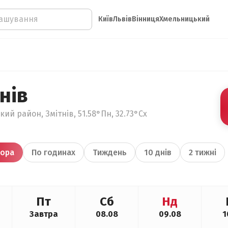
Київ
Львів
Вінниця
Хмельницький
нів
кий район, Змітнів, 51.58°Пн, 32.73°Сх
ора
По годинах
Тиждень
10 днів
2 тижні
Пт
Сб
Нд
Завтра
08.08
09.08
1