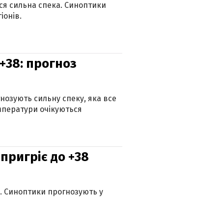
ься сильна спека. Синоптики
іонів.
+38: прогноз
гнозують сильну спеку, яка все
мператури очікуються
 пригріє до +38
ю. Синоптики прогнозують у