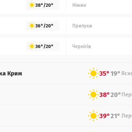
38°
/
20°
Ніжин
36°
/
20°
Прилуки
36°
/
20°
Чернігів
35°
19°
ка Крим
Ясн
38°
20°
Пер
39°
21°
Пер