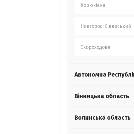
Корюківка
Новгород-Сіверський
Скороходове
Автономна Республі
Вінницька
область
Волинська
область