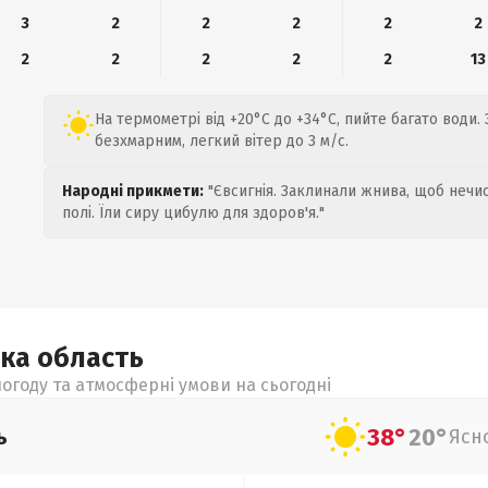
3
2
2
2
2
2
2
2
2
2
2
13
На термометрі від +20°C до +34°C, пийте багато води.
безхмарним, легкий вітер до 3 м/с.
Народні прикмети:
"Євсигнія. Заклинали жнива, щоб нечис
полі. Їли сиру цибулю для здоров'я."
ька
область
огоду та атмосферні умови на сьогодні
38°
20°
ь
Ясн