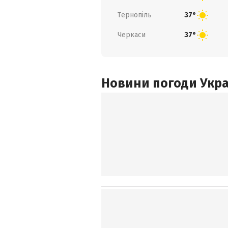
Тернопіль
37°
Черкаси
37°
Новини погоди Украї