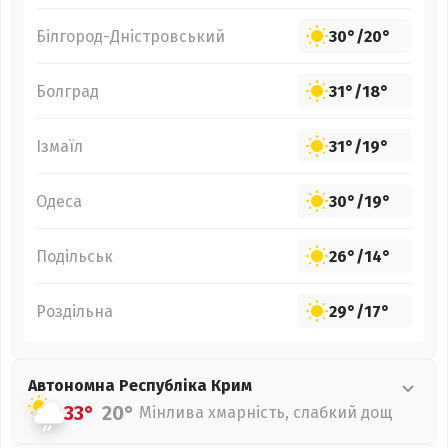
Білгород-Дністровський
30°
/
20°
Болград
31°
/
18°
Ізмаїл
31°
/
19°
Одеса
30°
/
19°
Подільськ
26°
/
14°
Роздільна
29°
/
17°
Автономна Республіка Крим
33°
20°
Мінлива хмарність, слабкий дощ