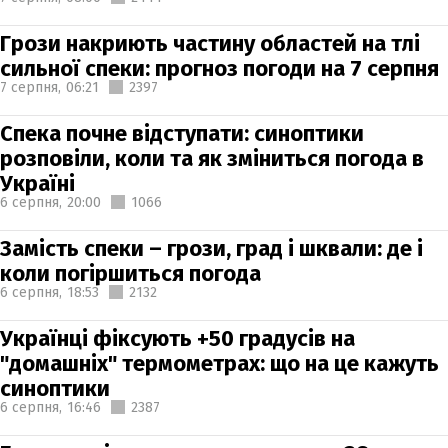
Грози накриють частину областей на тлі
сильної спеки: прогноз погоди на 7 серпня
7 серпня,
06:21
2397
Спека почне відступати: синоптики
розповіли, коли та як зміниться погода в
Україні
6 серпня,
20:00
1066
Замість спеки – грози, град і шквали: де і
коли погіршиться погода
6 серпня,
18:53
2132
Українці фіксують +50 градусів на
"домашніх" термометрах: що на це кажуть
синоптики
6 серпня,
16:46
2387