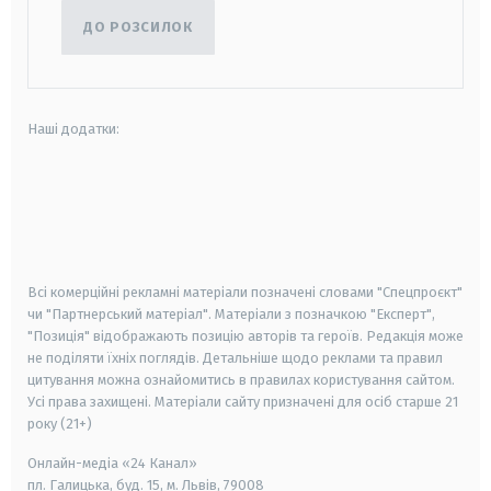
ДО РОЗСИЛОК
Наші додатки:
android
apple
smart tv
samsung smart tv
Всі комерційні рекламні матеріали позначені словами "Спецпроєкт"
чи "Партнерський матеріал". Матеріали з позначкою "Експерт",
"Позиція" відображають позицію авторів та героїв. Редакція може
не поділяти їхніх поглядів. Детальніше щодо реклами та правил
цитування можна ознайомитись в правилах користування сайтом.
Усі права захищені.
Матеріали сайту призначені для осіб старше
21
року (21+)
Онлайн-медіа «24 Канал»
пл. Галицька, буд. 15, м. Львів, 79008