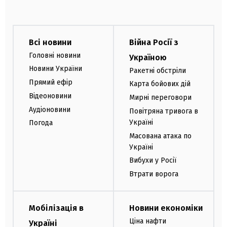
Всі новини
Війна Росії з
Головні новини
Україною
Новини України
Ракетні обстріли
Прямий ефір
Карта бойових дій
Відеоновини
Мирні переговори
Аудіоновини
Повітряна тривога в
Україні
Погода
Масована атака по
Україні
Вибухи у Росії
Втрати ворога
Мобілізація в
Новини економіки
Ціна нафти
Україні