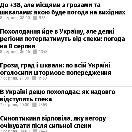
До +38, але місцями з грозами та
шквалами: якою буде погода на вихідних
8 серпня,
08:00
978
Похолодання йде в Україну, але деякі
регіони потерпатимуть від спеки: погода
на 8 серпня
8 серпня,
06:46
1343
Грози, град і шквали: по всій Україні
оголосили штормове попередження
7 серпня,
21:00
1963
В Україні дещо похолодає: як надовго
відступить спека
7 серпня,
20:00
9369
Синоптикиня відповіла, яку негоду
очікувати після сильної спеки
7 серпня,
08:00
2444