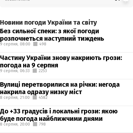
Новини погоди України та світу
Без сильної спеки: з якої погоди
розпочнеться наступний тиждень
9 серпня,
08:00
498
Частину України знову накриють грози:
погода на 9 серпня
9 серпня,
06:33
2253
Вулиці перетворилися на річки: негода
накрила одразу низку міст
8 серпня,
21:00
4582
До +33 градусів і локальні грози: якою
буде погода найближчими днями
8 серпня,
20:00
798