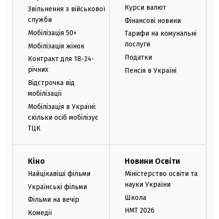
Курси валют
Звільнення з військової
служби
Фінансові новини
Мобілізація 50+
Тарифи на комунальні
послуги
Мобілізація жінок
Податки
Контракт для 18-24-
річних
Пенсія в Україні
Відстрочка від
мобілізації
Мобілізація в Україні:
скільки осіб мобілізує
ТЦК
Кіно
Новини Освіти
Найцікавіші фільми
Міністерство освіти та
науки України
Українські фільми
Школа
Фільми на вечір
НМТ 2026
Комедії