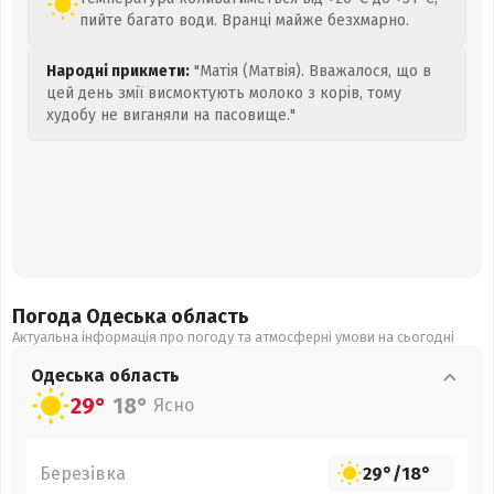
пийте багато води. Вранці майже безхмарно.
Народні прикмети:
"Матія (Матвія). Вважалося, що в
цей день змії висмоктують молоко з корів, тому
худобу не виганяли на пасовище."
Погода Одеська
область
Актуальна інформація про погоду та атмосферні умови на сьогодні
Одеська
область
29°
18°
Ясно
Березівка
29°
/
18°