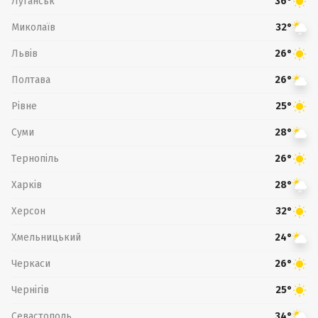
Луганськ
36°
Миколаїв
32°
Львів
26°
Полтава
26°
Рівне
25°
Суми
28°
Тернопіль
26°
Харків
28°
Херсон
32°
Хмельницький
24°
Черкаси
26°
Чернігів
25°
Севастополь
34°