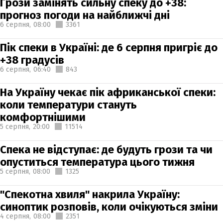
Грози замінять сильну спеку до +38:
прогноз погоди на найближчі дні
6 серпня,
08:00
3361
Пік спеки в Україні: де 6 серпня пригріє до
+38 градусів
6 серпня,
06:40
843
На Україну чекає пік африканської спеки:
коли температури стануть
комфортнішими
5 серпня,
20:00
11514
Спека не відступає: де будуть грози та чи
опуститься температура цього тижня
5 серпня,
08:00
1325
"Спекотна хвиля" накрила Україну:
синоптик розповів, коли очікуються зміни
4 серпня,
08:00
2351