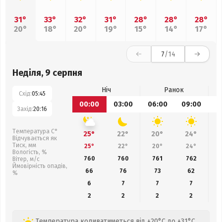
31°
33°
32°
31°
28°
28°
28°
20°
18°
20°
19°
15°
14°
17°
7
/14
Неділя, 9 серпня
Ніч
Ранок
Схід:
05:45
00:00
03:00
06:00
09:00
1
Захід:
20:16
Температура С°
25°
22°
20°
24°
Відчувається як
Тиск, мм
25°
22°
20°
24°
Вологість, %
760
760
761
762
Вітер, м/с
Ймовірність опадів,
66
76
73
62
%
6
7
7
7
2
2
2
2
Температура коливатиметься від +20°C до +31°C,