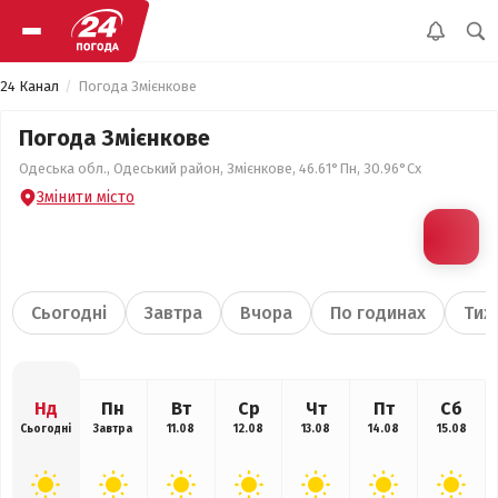
24 Канал
Погода Змієнкове
Погода Змієнкове
Одеська обл., Одеський район, Змієнкове, 46.61°Пн, 30.96°Сх
Змінити місто
Сьогодні
Завтра
Вчора
По годинах
Тиж
Нд
Пн
Вт
Ср
Чт
Пт
Сб
Сьогодні
Завтра
11.08
12.08
13.08
14.08
15.08