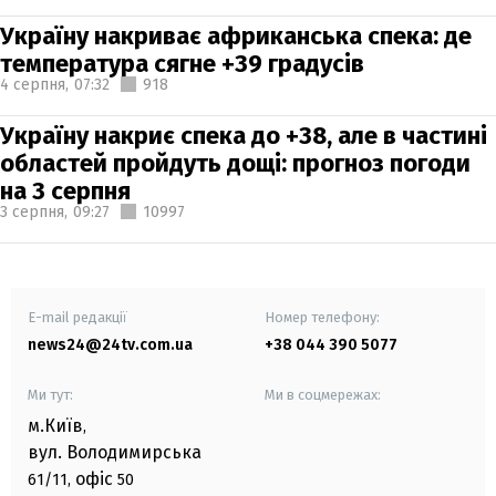
Україну накриває африканська спека: де
температура сягне +39 градусів
4 серпня,
07:32
918
Україну накриє спека до +38, але в частині
областей пройдуть дощі: прогноз погоди
на 3 серпня
3 серпня,
09:27
10997
E-mail редакції
Номер телефону:
news24@24tv.com.ua
+38 044 390 5077
Ми тут:
Ми в соцмережах:
м.Київ
,
вул. Володимирська
офіс
61/11,
50