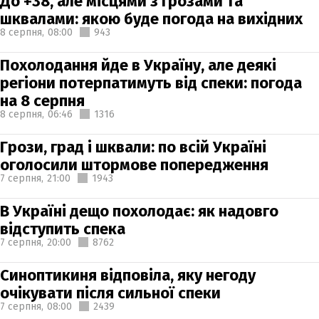
До +38, але місцями з грозами та
шквалами: якою буде погода на вихідних
8 серпня,
08:00
943
Похолодання йде в Україну, але деякі
регіони потерпатимуть від спеки: погода
на 8 серпня
8 серпня,
06:46
1316
Грози, град і шквали: по всій Україні
оголосили штормове попередження
7 серпня,
21:00
1943
В Україні дещо похолодає: як надовго
відступить спека
7 серпня,
20:00
8762
Синоптикиня відповіла, яку негоду
очікувати після сильної спеки
7 серпня,
08:00
2439