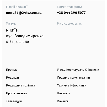
E-mail редакції
Номер телефону:
news24@24tv.com.ua
+38 044 390 5077
Ми тут:
Ми в соцмережах:
м.Київ
,
вул. Володимирська
офіс
61/11,
50
Про нас
Угода Користувача Спільноти
Редакція
Правила коментування
Редакційна політика
Технічна інформація
Про телеканал
Контакти
Телеведучі
Вакансії