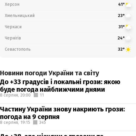
Херсон
41°
Хмельницький
23°
Черкаси
31°
Чернігів
24°
Севастополь
32°
Новини погоди України та світу
До +33 градусів і локальні грози: якою
буде погода найближчими днями
8 серпня,
20:00
11
Частину України знову накриють грози:
погода на 9 серпня
8 серпня,
19:15
345