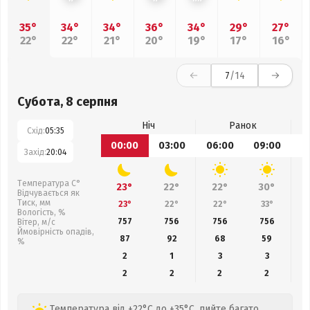
35°
34°
34°
36°
34°
29°
27°
22°
22°
21°
20°
19°
17°
16°
7
/14
Субота, 8 серпня
Ніч
Ранок
Схід:
05:35
00:00
03:00
06:00
09:00
1
Захід:
20:04
Температура С°
23°
22°
22°
30°
Відчувається як
Тиск, мм
23°
22°
22°
33°
Вологість, %
757
756
756
756
Вітер, м/с
Ймовірність опадів,
87
92
68
59
%
2
1
3
3
2
2
2
2
Температура від +22°C до +35°C, пийте багато