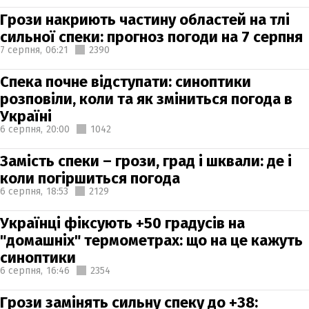
Грози накриють частину областей на тлі
сильної спеки: прогноз погоди на 7 серпня
7 серпня,
06:21
2390
Спека почне відступати: синоптики
розповіли, коли та як зміниться погода в
Україні
6 серпня,
20:00
1042
Замість спеки – грози, град і шквали: де і
коли погіршиться погода
6 серпня,
18:53
2129
Українці фіксують +50 градусів на
"домашніх" термометрах: що на це кажуть
синоптики
6 серпня,
16:46
2354
Грози замінять сильну спеку до +38: