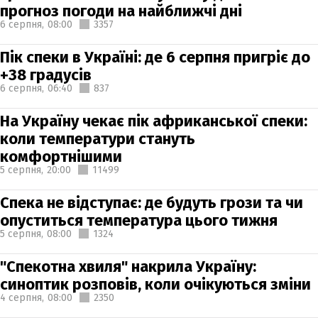
прогноз погоди на найближчі дні
6 серпня,
08:00
3357
Пік спеки в Україні: де 6 серпня пригріє до
+38 градусів
6 серпня,
06:40
837
На Україну чекає пік африканської спеки:
коли температури стануть
комфортнішими
5 серпня,
20:00
11499
Спека не відступає: де будуть грози та чи
опуститься температура цього тижня
5 серпня,
08:00
1324
"Спекотна хвиля" накрила Україну:
синоптик розповів, коли очікуються зміни
4 серпня,
08:00
2350