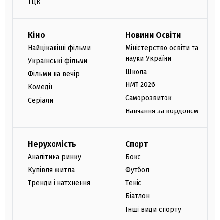
ТЦК
Кіно
Новини Освіти
Найцікавіші фільми
Міністерство освіти та
науки України
Українські фільми
Школа
Фільми на вечір
НМТ 2026
Комедії
Саморозвиток
Серіали
Навчання за кордоном
Нерухомість
Спорт
Аналітика ринку
Бокс
Купівля житла
Футбол
Тренди і натхнення
Теніс
Біатлон
Інші види спорту