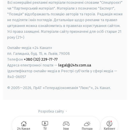
Всі комерційні рекламні матеріали позначені словами "Спецпроєкт"
чи "Партнерський матеріал". Матеріали з позначкою "Експерт",
"Позиція" відображають позицію авторів та героїв. Редакція може
не поділяти їхніх поглядів. Детальніше щодо реклами та правил
цитування можна ознайомитись в правилах користування сайтом.
Усі права захищені.
Матеріали сайту призначені для осіб старше
21
року (21+)
Онлайн-медіа «24 Канал»
пл. Галицька, буд. 15, м. Львів, 79008
Телефон
+380 (32) 229-77-77
Адреса електронної пошти —
legal@24tv.com.ua
Ідентифікатор онлайн-медіа в Реєстрі суб'єктів у сфері медіа —
R40-06057
© 2005—2026,
ПрАТ «Телерадіокомпанія "Люкс"», 24 Канал.
Розробка сайту
-
24 Канал
TV
Ігри
Погода
Кабінет