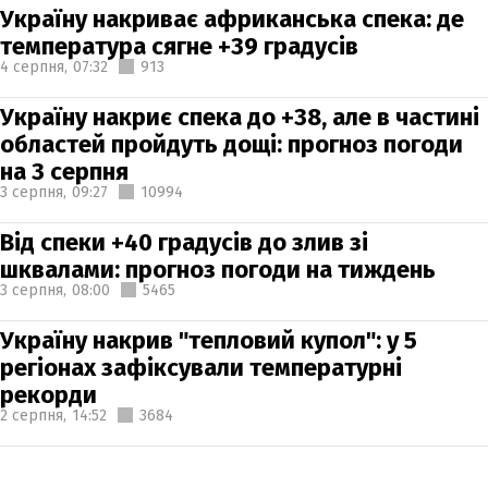
Україну накриває африканська спека: де
температура сягне +39 градусів
4 серпня,
07:32
913
Україну накриє спека до +38, але в частині
областей пройдуть дощі: прогноз погоди
на 3 серпня
3 серпня,
09:27
10994
Від спеки +40 градусів до злив зі
шквалами: прогноз погоди на тиждень
3 серпня,
08:00
5465
Україну накрив "тепловий купол": у 5
регіонах зафіксували температурні
рекорди
2 серпня,
14:52
3684