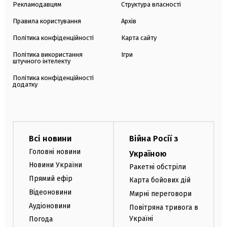
Рекламодавцям
Структура власності
Правила користування
Архів
Політика конфіденційності
Карта сайту
Політика використання
Ігри
штучного інтелекту
Політика конфіденційності
додатку
Всі новини
Війна Росії з
Головні новини
Україною
Новини України
Ракетні обстріли
Прямий ефір
Карта бойових дій
Відеоновини
Мирні переговори
Аудіоновини
Повітряна тривога в
Україні
Погода