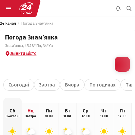
24 Канал
Погода Знам’янка
Погода Знам’янка
Знам’янка, 45.78°Пн, 34°Сх
Змінити місто
Сьогодні
Завтра
Вчора
По годинах
Тиж
Сб
Нд
Пн
Вт
Ср
Чт
Пт
Сьогодні
Завтра
10.08
11.08
12.08
13.08
14.08