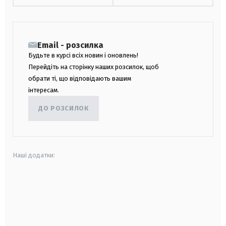
Email - розсилка
Будьте в курсі всіх новин і оновлень!
Перейдіть на сторінку наших розсилок, щоб
обрати ті, що відповідають вашим
інтересам.
ДО РОЗСИЛОК
Наші додатки:
android
apple
smart tv
samsung smart tv