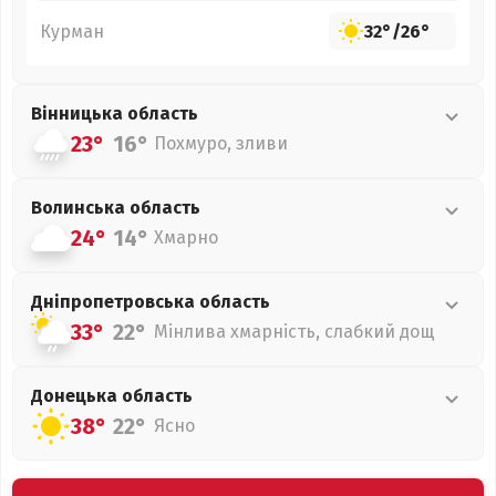
Курман
32°
/
26°
Вінницька
область
23°
16°
Похмуро, зливи
Волинська
область
24°
14°
Хмарно
Дніпропетровська
область
33°
22°
Мінлива хмарність, слабкий дощ
Донецька
область
38°
22°
Ясно