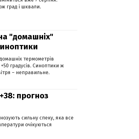
ж град і шквали.
 на "домашніх"
синоптики
 домашніх термометрів
 +50 градусів. Синоптики ж
ітря – неправильне.
+38: прогноз
гнозують сильну спеку, яка все
мператури очікуються