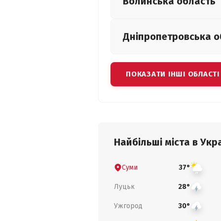
Волинська
область
Дніпропетровська
о
ПОКАЗАТИ ІНШІ ОБЛАСТІ
Найбільші міста в Укра
Суми
37°
Луцьк
28°
Ужгород
30°