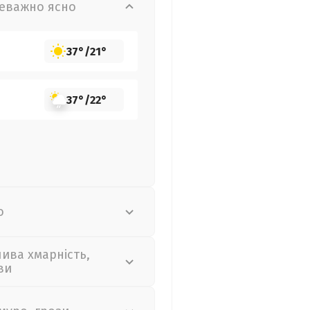
еважно ясно
37°
/
21°
37°
/
22°
о
лива хмарність,
ви