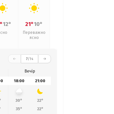
°
12°
21°
10°
Ясно
Переважно
ясно
7
/14
Вечір
00
18:00
21:00
°
30°
22°
°
35°
22°