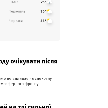
Львів
25°
Тернопіль
30°
Черкаси
38°
оду очікувати після
айже не впливає на спекотну
атмосферного фронту
й на тлі сильної