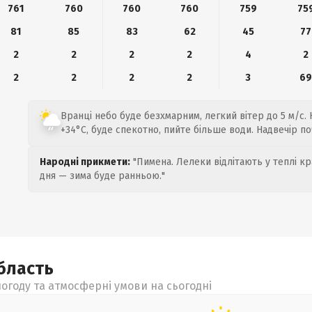
761
760
760
760
759
75
81
85
83
62
45
77
2
2
2
2
4
2
2
2
2
2
3
6
Вранці небо буде безхмарним, легкий вітер до 5 м/с. 
+34°C, буде спекотно, пийте більше води. Надвечір по
Народні прикмети:
"Пимена. Лелеки відлітають у теплі кр
дня — зима буде ранньою."
бласть
огоду та атмосферні умови на сьогодні