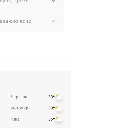
муро, грози
еважно ясно
Чернівці
33°
Житомир
33°
Київ
35°