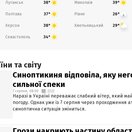
Луганськ
Миколаїв
38°
39°
Полтава
Рівне
37°
26°
Херсон
Хмельницький
38°
29°
Севастополь
34°
ни та світу
Синоптикиня відповіла, яку нег
сильної спеки
7 серпня,
08:00
2232
Наразі в Україні переважає слабкий вітер, який м
погоду. Однак уже із 7 серпня через проходження 
синоптична ситуація зміниться.
Грози накриють частину областе