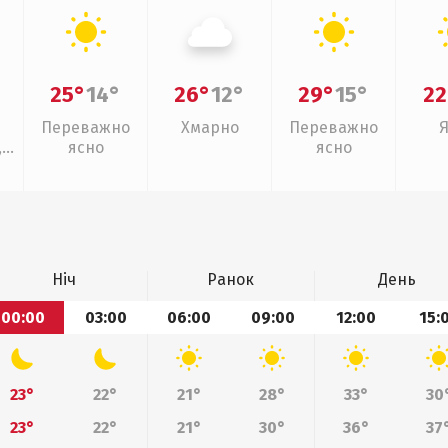
25°
14°
26°
12°
29°
15°
22
Переважно
Хмарно
Переважно
,
ясно
ясно
ощ
Ніч
Ранок
День
00:00
03:00
06:00
09:00
12:00
15:
23°
22°
21°
28°
33°
30
23°
22°
21°
30°
36°
37