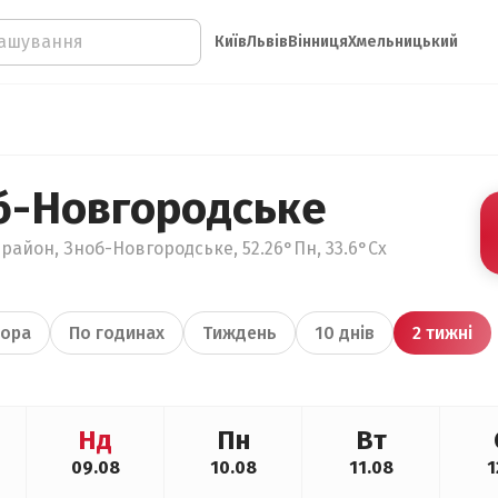
Київ
Львів
Вінниця
Хмельницький
б-Новгородське
район, Зноб-Новгородське, 52.26°Пн, 33.6°Сх
ора
По годинах
Тиждень
10 днів
2 тижні
Нд
Пн
Вт
09.08
10.08
11.08
1