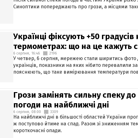
Синоптики попереджають про грози, а місцями тако
Українці фіксують +50 градусів
термометрах: що на це кажуть 
6 серпня,
16:46
2196
У четвер, 6 серпня, мережею стали ширитись фото
українців, показники на яких нібито перевалили за
пояснюють, що таке вимірювання температури пов
Грози замінять сильну спеку до 
погоди на найближчі дні
6 серпня,
08:00
3309
На найближчі дні в більшості областей України про
ж поступово йтиме на спад. Разом зі зниженням те
короткочасні опади.