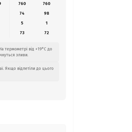
9
760
760
74
98
5
1
9
73
72
На термометрі від +19°C до
чнуться зливи.
аї. Якщо відлетіли до цього