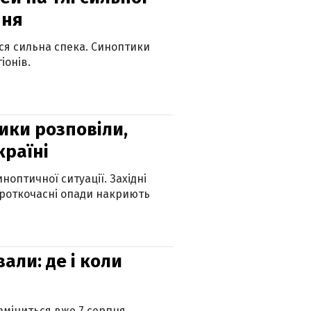
пня
ься сильна спека. Синоптики
іонів.
ики розповіли,
країні
оптичної ситуації. Західні
ороткочасні опади накриють
вали: де і коли
 зміниться вже 7 серпня.