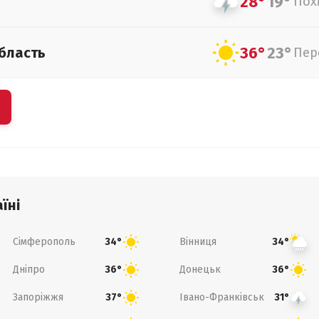
28°
19°
Пох
36°
23°
бласть
Пер
їні
Сімферополь
Вінниця
34°
34°
Дніпро
Донецьк
36°
36°
Запоріжжя
Івано-Франківськ
37°
31°