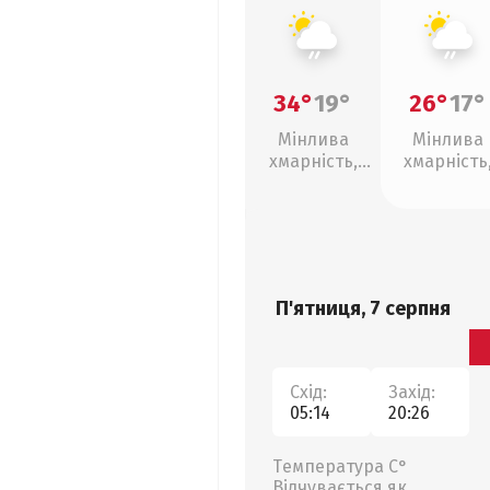
34°
19°
26°
17°
Мінлива
Мінлива
хмарність,
хмарність
слабкий дощ
слабкий д
П'ятниця, 7 серпня
Схід:
Захід:
05:14
20:26
Температура С°
Відчувається як