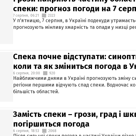
спеки: прогноз погоди на 7 сер
7 серпня,
06:21
2323
У п'ятницю, 7 серпня, в Україні подекуди утримаєт
прогнозують мінливу хмарність та опади у низці рег
Спека почне відступати: синопт
коли та як зміниться погода в У
6 серпня,
20:00
920
Найближчими днями в Україні прогнозують зміну син
регіони першими відчують спад спеки. Водночас к
більшість областей.
Замість спеки – грози, град і шк
погіршиться погода
6 серпня,
18:53
2068
Після сильної спеки погода в частині України різко