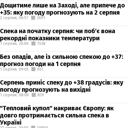
Дощитиме лише на Заході, але припече до
+35: яку погоду прогнозують на 2 серпня
2 серпня,
06:57
2691
Спека на початку серпня: чи поб'є вона
рекордні показники температури
1 серпня,
20:00
1538
Без опадів, але із сильною спекою до +37:
прогноз погоди на 1 серпня
1 серпня,
09:05
651
Серпень приніс спеку до +38 градусів: яку
погоду прогнозують на вихідні
1 серпня,
08:00
839
"Тепловий купол" накриває Європу: як
довго протримається сильна спека в
Україні
31 липня,
20:00
10900