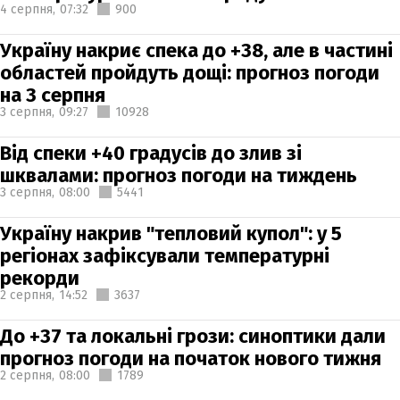
4 серпня,
07:32
900
Україну накриє спека до +38, але в частині
областей пройдуть дощі: прогноз погоди
на 3 серпня
3 серпня,
09:27
10928
Від спеки +40 градусів до злив зі
шквалами: прогноз погоди на тиждень
3 серпня,
08:00
5441
Україну накрив "тепловий купол": у 5
регіонах зафіксували температурні
рекорди
2 серпня,
14:52
3637
До +37 та локальні грози: синоптики дали
прогноз погоди на початок нового тижня
2 серпня,
08:00
1789