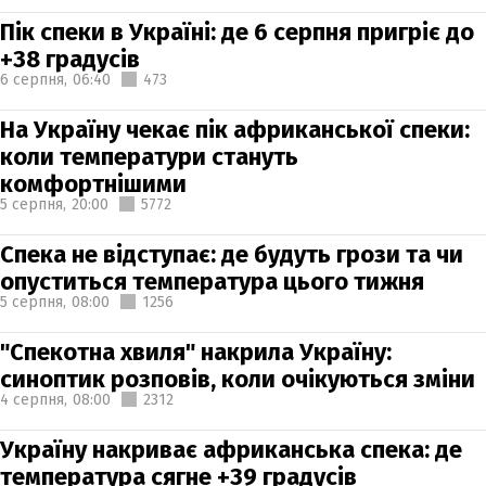
Пік спеки в Україні: де 6 серпня пригріє до
+38 градусів
6 серпня,
06:40
473
На Україну чекає пік африканської спеки:
коли температури стануть
комфортнішими
5 серпня,
20:00
5772
Спека не відступає: де будуть грози та чи
опуститься температура цього тижня
5 серпня,
08:00
1256
"Спекотна хвиля" накрила Україну:
синоптик розповів, коли очікуються зміни
4 серпня,
08:00
2312
Україну накриває африканська спека: де
температура сягне +39 градусів