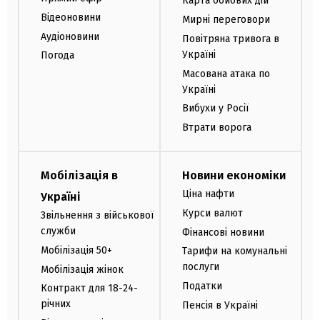
Карта бойових дій
Відеоновини
Мирні переговори
Аудіоновини
Повітряна тривога в
Україні
Погода
Масована атака по
Україні
Вибухи у Росії
Втрати ворога
Мобілізація в
Новини економіки
Ціна нафти
Україні
Курси валют
Звільнення з військової
служби
Фінансові новини
Мобілізація 50+
Тарифи на комунальні
послуги
Мобілізація жінок
Податки
Контракт для 18-24-
річних
Пенсія в Україні