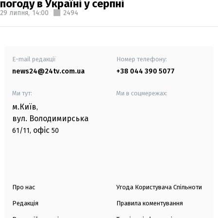
погоду в Україні у серпні
29 липня,
14:00
2494
E-mail редакції
Номер телефону:
news24@24tv.com.ua
+38 044 390 5077
Ми тут:
Ми в соцмережах:
м.Київ
,
вул. Володимирська
офіс
61/11,
50
Про нас
Угода Користувача Спільноти
Редакція
Правила коментування