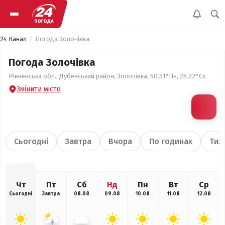
24 Канал
Погода Золочівка
Погода Золочівка
Рівненська обл., Дубенський район, Золочівка, 50.51°Пн, 25.22°Сх
Змінити місто
Сьогодні
Завтра
Вчора
По годинах
Тиж
Чт
Пт
Сб
Нд
Пн
Вт
Ср
Сьогодні
Завтра
08.08
09.08
10.08
11.08
12.08