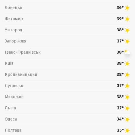
Донецьк
36°
Житомир
39°
Ужгород
38°
Запоріжжя
37°
Івано-Франківськ
38°
Київ
38°
Кропивницький
38°
Луганськ
37°
Миколаїв
38°
Львів
37°
Одеса
34°
Полтава
35°