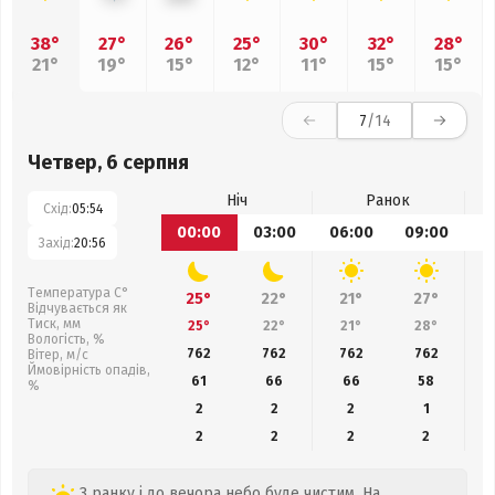
38°
27°
26°
25°
30°
32°
28°
21°
19°
15°
12°
11°
15°
15°
7
/14
Четвер, 6 серпня
Ніч
Ранок
Схід:
05:54
00:00
03:00
06:00
09:00
1
Захід:
20:56
Температура С°
25°
22°
21°
27°
Відчувається як
Тиск, мм
25°
22°
21°
28°
Вологість, %
762
762
762
762
Вітер, м/с
Ймовірність опадів,
61
66
66
58
%
2
2
2
1
2
2
2
2
З ранку і до вечора небо буде чистим. На