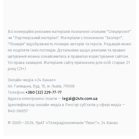
android
apple
smart tv
samsung smart tv
Всі комерційні рекламні матеріали позначені словами "Спецпроєкт"
чи "Партнерський матеріал". Матеріали з позначкою "Експерт",
"Позиція" відображають позицію авторів та героїв. Редакція може
не поділяти їхніх поглядів. Детальніше щодо реклами та правил
цитування можна ознайомитись в правилах користування сайтом.
Усі права захищені.
Матеріали сайту призначені для осіб старше
21
року (21+)
Онлайн-медіа «24 Канал»
пл. Галицька, буд. 15, м. Львів, 79008
Телефон
+380 (32) 229-77-77
Адреса електронної пошти —
legal@24tv.com.ua
Ідентифікатор онлайн-медіа в Реєстрі суб'єктів у сфері медіа —
R40-06057
© 2005—2026,
ПрАТ «Телерадіокомпанія "Люкс"», 24 Канал.