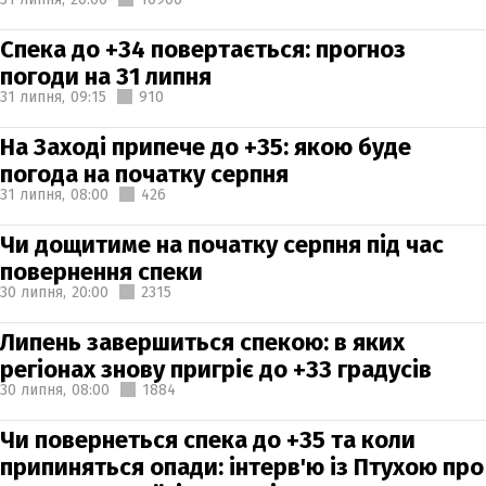
Спека до +34 повертається: прогноз
погоди на 31 липня
31 липня,
09:15
910
На Заході припече до +35: якою буде
погода на початку серпня
31 липня,
08:00
426
Чи дощитиме на початку серпня під час
повернення спеки
30 липня,
20:00
2315
Липень завершиться спекою: в яких
регіонах знову пригріє до +33 градусів
30 липня,
08:00
1884
Чи повернеться спека до +35 та коли
припиняться опади: інтерв'ю із Птухою про