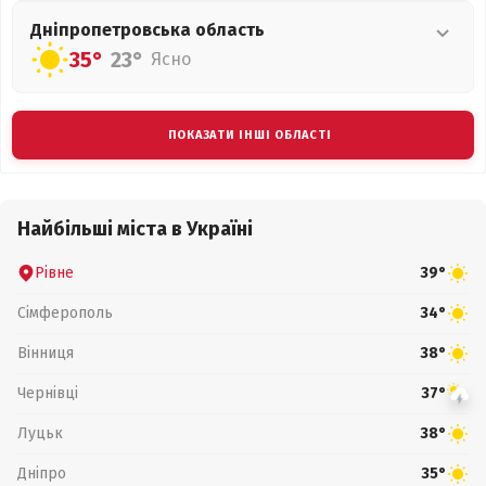
Дніпропетровська
область
35°
23°
Ясно
ПОКАЗАТИ ІНШІ ОБЛАСТІ
Найбільші міста в Україні
Рівне
39°
Сімферополь
34°
Вінниця
38°
Чернівці
37°
Луцьк
38°
Дніпро
35°