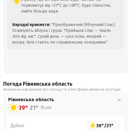
термометрі від +21°C до +38°C, буде спекотно,
пийте більше води.
Народні прикмети:
"Преображення (Яблучний Спас).
Освячують яблука і груші. "Прийшов Спас — пішло
літо від нас". Сухий день — суха осінь, мокрий —
мокра. Ночі стають по-справжньому холодними."
Погода Рівненська
область
Актуальна інформація про погоду та атмосферні умови на сьогодні
Рівненська
область
39°
21°
Ясно
Дубно
39°
/
21°