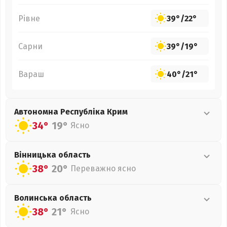
Рівне
39°
/
22°
Сарни
39°
/
19°
Вараш
40°
/
21°
Автономна Республіка Крим
34°
19°
Ясно
Вінницька
область
38°
20°
Переважно ясно
Волинська
область
38°
21°
Ясно