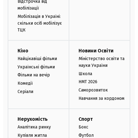
Відстрочка від
мобілізації
Мобілізація в Україні:
скільки осіб мобілізує
ТЦК
Кіно
Новини Освіти
Найцікавіші фільми
Міністерство освіти та
науки України
Українські фільми
Школа
Фільми на вечір
НМТ 2026
Комедії
Саморозвиток
Серіали
Навчання за кордоном
Нерухомість
Спорт
Аналітика ринку
Бокс
Купівля житла
Футбол