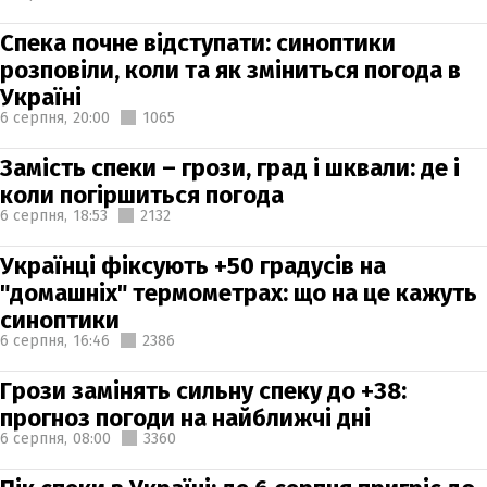
Спека почне відступати: синоптики
розповіли, коли та як зміниться погода в
Україні
6 серпня,
20:00
1065
Замість спеки – грози, град і шквали: де і
коли погіршиться погода
6 серпня,
18:53
2132
Українці фіксують +50 градусів на
"домашніх" термометрах: що на це кажуть
синоптики
6 серпня,
16:46
2386
Грози замінять сильну спеку до +38:
прогноз погоди на найближчі дні
6 серпня,
08:00
3360