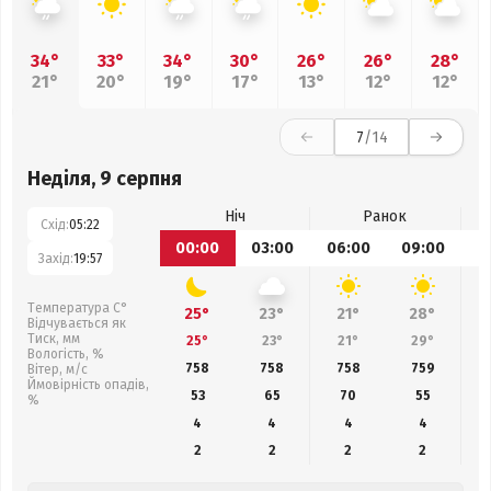
34°
33°
34°
30°
26°
26°
28°
21°
20°
19°
17°
13°
12°
12°
7
/14
Неділя, 9 серпня
Ніч
Ранок
Схід:
05:22
00:00
03:00
06:00
09:00
1
Захід:
19:57
Температура С°
25°
23°
21°
28°
Відчувається як
Тиск, мм
25°
23°
21°
29°
Вологість, %
758
758
758
759
Вітер, м/с
Ймовірність опадів,
53
65
70
55
%
4
4
4
4
2
2
2
2