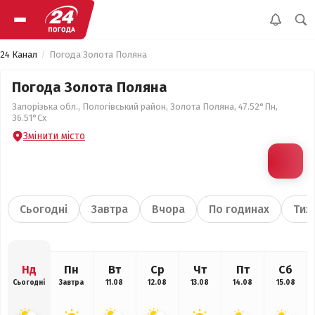
24 Канал
Погода Золота Поляна
Погода Золота Поляна
Запорізька обл., Пологівський район, Золота Поляна, 47.52°Пн,
36.51°Сх
Змінити місто
Сьогодні
Завтра
Вчора
По годинах
Тиж
Нд
Пн
Вт
Ср
Чт
Пт
Сб
Сьогодні
Завтра
11.08
12.08
13.08
14.08
15.08