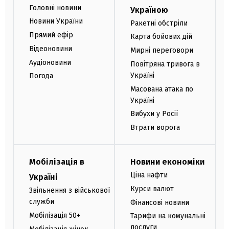
Головні новини
Україною
Новини України
Ракетні обстріли
Прямий ефір
Карта бойових дій
Відеоновини
Мирні переговори
Аудіоновини
Повітряна тривога в
Україні
Погода
Масована атака по
Україні
Вибухи у Росії
Втрати ворога
Мобілізація в
Новини економіки
Ціна нафти
Україні
Курси валют
Звільнення з військової
служби
Фінансові новини
Мобілізація 50+
Тарифи на комунальні
послуги