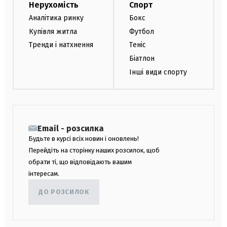
Нерухомість
Спорт
Аналітика ринку
Бокс
Купівля житла
Футбол
Тренди і натхнення
Теніс
Біатлон
Інші види спорту
Email - розсилка
Будьте в курсі всіх новин і оновлень!
Перейдіть на сторінку наших розсилок, щоб
обрати ті, що відповідають вашим
інтересам.
ДО РОЗСИЛОК