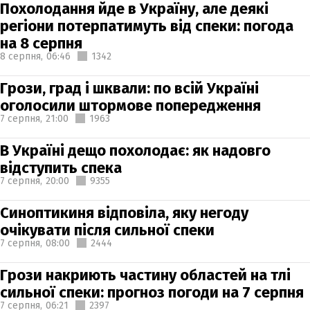
Похолодання йде в Україну, але деякі
регіони потерпатимуть від спеки: погода
на 8 серпня
8 серпня,
06:46
1342
Грози, град і шквали: по всій Україні
оголосили штормове попередження
7 серпня,
21:00
1963
В Україні дещо похолодає: як надовго
відступить спека
7 серпня,
20:00
9355
Синоптикиня відповіла, яку негоду
очікувати після сильної спеки
7 серпня,
08:00
2444
Грози накриють частину областей на тлі
сильної спеки: прогноз погоди на 7 серпня
7 серпня,
06:21
2397