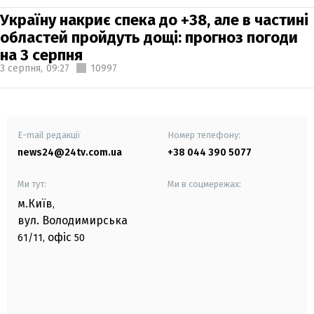
Україну накриє спека до +38, але в частині
областей пройдуть дощі: прогноз погоди
на 3 серпня
3 серпня,
09:27
10997
E-mail редакції
Номер телефону:
news24@24tv.com.ua
+38 044 390 5077
Ми тут:
Ми в соцмережах:
м.Київ
,
вул. Володимирська
офіс
61/11,
50