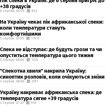
Пік спеки в Україні: де 6 серпня пригріє до
+38 градусів
6 серпня,
06:40
843
На Україну чекає пік африканської спеки:
коли температури стануть
комфортнішими
5 серпня,
20:00
11513
Спека не відступає: де будуть грози та чи
опуститься температура цього тижня
5 серпня,
08:00
1325
"Спекотна хвиля" накрила Україну:
синоптик розповів, коли очікуються зміни
4 серпня,
08:00
2351
Україну накриває африканська спека: де
температура сягне +39 градусів
4 серпня,
07:32
918