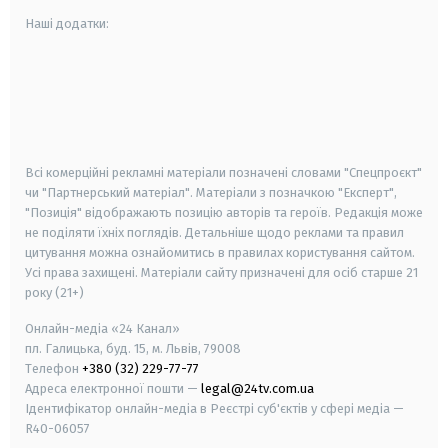
Наші додатки:
android
apple
smart tv
samsung smart tv
Всі комерційні рекламні матеріали позначені словами "Спецпроєкт"
чи "Партнерський матеріал". Матеріали з позначкою "Експерт",
"Позиція" відображають позицію авторів та героїв. Редакція може
не поділяти їхніх поглядів. Детальніше щодо реклами та правил
цитування можна ознайомитись в правилах користування сайтом.
Усі права захищені.
Матеріали сайту призначені для осіб старше
21
року (21+)
Онлайн-медіа «24 Канал»
пл. Галицька, буд. 15, м. Львів, 79008
Телефон
+380 (32) 229-77-77
Адреса електронної пошти —
legal@24tv.com.ua
Ідентифікатор онлайн-медіа в Реєстрі суб'єктів у сфері медіа —
R40-06057