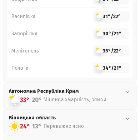
Василівка
31°
/
22°
Запоріжжя
30°
/
21°
Мелітополь
35°
/
22°
Пологи
34°
/
21°
Автономна Республіка Крим
33°
20°
Мінлива хмарність, зливи
Вінницька
область
24°
13°
Переважно ясно