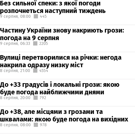
Без сильної спеки: з якої погоди
розпочнеться наступний тиждень
9 серпня,
08:00
445
Частину України знову накриють грози:
погода на 9 серпня
9 серпня,
06:33
2205
Вулиці перетворилися на річки: негода
накрила одразу низку міст
8 серпня,
21:00
4554
До +33 градусів і локальні грози: якою
буде погода найближчими днями
8 серпня,
20:00
792
До +38, але місцями з грозами та
шквалами: якою буде погода на вихідних
8 серпня,
08:00
978