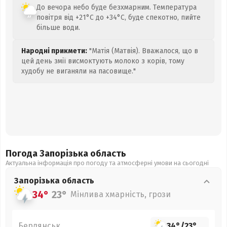
До вечора небо буде безхмарним. Температура
повітря від +21°C до +34°C, буде спекотно, пийте
більше води.
Народні прикмети:
"Матія (Матвія). Вважалося, що в
цей день змії висмоктують молоко з корів, тому
худобу не виганяли на пасовище."
Погода Запорізька
область
Актуальна інформація про погоду та атмосферні умови на сьогодні
Запорізька
область
34°
23°
Мінлива хмарність, грози
Бердянськ
34°
/
23°