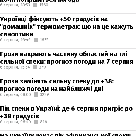
6 серпня,
18:53
1560
Українці фіксують +50 градусів на
"домашніх" термометрах: що на це кажуть
синоптики
6 серпня,
16:46
1635
Грози накриють частину областей на тлі
сильної спеки: прогноз погоди на 7 серпня
6 серпня,
15:54
379
Грози замінять сильну спеку до +38:
прогноз погоди на найближчі дні
6 серпня,
08:00
3229
Пік спеки в Україні: де 6 серпня пригріє до
+38 градусів
6 серпня,
06:40
816
На Україну чекає пік африканської спеки: