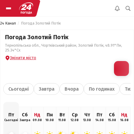
24 Канал
Погода Золотий Потік
Погода Золотий Потік
Тернопільська обл., Чортківський район, Золотий Потік, 48.91°Пн,
25.34°Сх
Змінити місто
Сьогодні
Завтра
Вчора
По годинах
Тиж
Пт
Сб
Нд
Пн
Вт
Ср
Чт
Пт
Сб
Нд
Сьогодні
Завтра
09.08
10.08
11.08
12.08
13.08
14.08
15.08
16.08