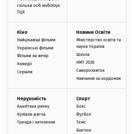
скільки осіб мобілізує
ТЦК
Кіно
Новини Освіти
Найцікавіші фільми
Міністерство освіти та
науки України
Українські фільми
Школа
Фільми на вечір
НМТ 2026
Комедії
Саморозвиток
Серіали
Навчання за кордоном
Нерухомість
Спорт
Аналітика ринку
Бокс
Купівля житла
Футбол
Тренди і натхнення
Теніс
Біатлон