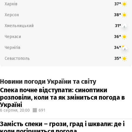
Харків
37°
Херсон
38°
Хмельницький
31°
Черкаси
36°
Чернігів
34°
Севастополь
35°
Новини погоди України та світу
Спека почне відступати: синоптики
розповіли, коли та як зміниться погода в
Україні
6 серпня,
20:00
691
Замість спеки – грози, град і шквали: де і
коли погіршиться погода