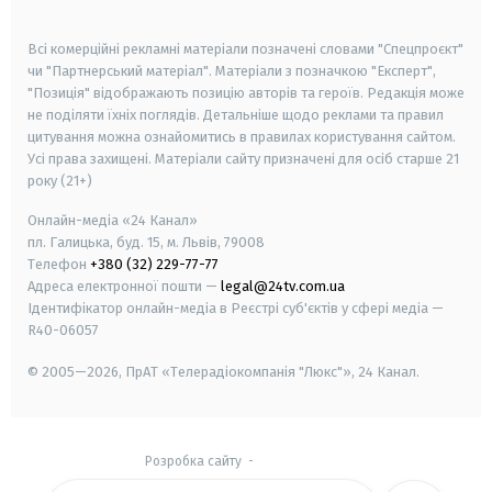
smart tv
samsung smart tv
Всі комерційні рекламні матеріали позначені словами "Спецпроєкт"
чи "Партнерський матеріал". Матеріали з позначкою "Експерт",
"Позиція" відображають позицію авторів та героїв. Редакція може
не поділяти їхніх поглядів. Детальніше щодо реклами та правил
цитування можна ознайомитись в правилах користування сайтом.
Усі права захищені.
Матеріали сайту призначені для осіб старше
21
року (21+)
Онлайн-медіа «24 Канал»
пл. Галицька, буд. 15, м. Львів, 79008
Телефон
+380 (32) 229-77-77
Адреса електронної пошти —
legal@24tv.com.ua
Ідентифікатор онлайн-медіа в Реєстрі суб'єктів у сфері медіа —
R40-06057
© 2005—2026,
ПрАТ «Телерадіокомпанія "Люкс"», 24 Канал.
Розробка сайту
-