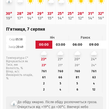
30°
28°
26°
29°
33°
25°
25°
28°
31°
32°
19°
17°
14°
13°
15°
14°
12°
12°
14°
16°
П'ятниця, 7 серпня
Ніч
Ранок
Схід:
05:58
00:00
03:00
06:00
09:00
1
Захід:
20:49
Температура С°
23°
21°
20°
24°
Відчувається як
Тиск, мм
23°
21°
20°
24°
Вологість, %
761
760
760
761
Вітер, м/с
Ймовірність опадів,
61
66
81
63
%
2
5
5
4
2
4
6
12
До обіду хмарно. Після обіду розпочнеться гроза.
Очікується від +19°C до +30°C. Ввечері небо