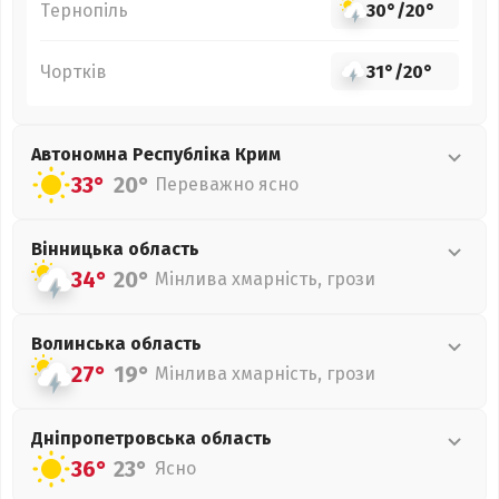
Тернопіль
30°
/
20°
Чортків
31°
/
20°
Автономна Республіка Крим
33°
20°
Переважно ясно
Вінницька
область
34°
20°
Мінлива хмарність, грози
Волинська
область
27°
19°
Мінлива хмарність, грози
Дніпропетровська
область
36°
23°
Ясно