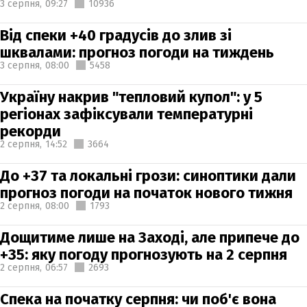
3 серпня,
09:27
10936
Від спеки +40 градусів до злив зі
шквалами: прогноз погоди на тиждень
3 серпня,
08:00
5458
Україну накрив "тепловий купол": у 5
регіонах зафіксували температурні
рекорди
2 серпня,
14:52
3664
До +37 та локальні грози: синоптики дали
прогноз погоди на початок нового тижня
2 серпня,
08:00
1793
Дощитиме лише на Заході, але припече до
+35: яку погоду прогнозують на 2 серпня
2 серпня,
06:57
2693
Спека на початку серпня: чи поб'є вона