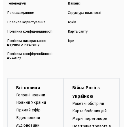
Телеведучі
Вакансії
Рекламодавцям
Структура власності
Правила користування
Архів
Політика конфіденційності
Карта сайту
Політика використання
Ігри
штучного інтелекту
Політика конфіденційності
додатку
Всі новини
Війна Росії з
Головні новини
Україною
Новини України
Ракетні обстріли
Прямий ефір
Карта бойових дій
Відеоновини
Мирні переговори
Аудіоновини
Повітряна тривога в