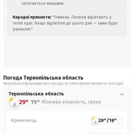
затягнеться хмарами.
Народні прикмети:
"Пимена. Лелеки відлітають у
теплі краї. Якщо відлетіли до цього дня — зима буде
ранньою."
Погода Тернопільська
область
Актуальна інформація про погоду та атмосферні умови на сьогодні
Тернопільська
область
29°
19°
Мінлива хмарність, грози
Кременець
29°
/
19°