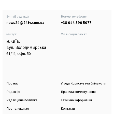
E-mail редакції
Номер телефону:
news24@24tv.com.ua
+38 044 390 5077
Ми тут:
Ми в соцмережах:
м.Київ
,
вул. Володимирська
офіс
61/11,
50
Про нас
Угода Користувача Спільноти
Редакція
Правила коментування
Редакційна політика
Технічна інформація
Про телеканал
Контакти