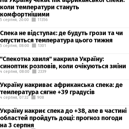
коли температури стануть
комфортнішими
5 серпня,
20:00
11356
Спека не відступає: де будуть грози та чи
опуститься температура цього тижня
5 серпня,
08:00
1301
"Спекотна хвиля" накрила Україну:
синоптик розповів, коли очікуються зміни
4 серпня,
08:00
2339
Україну накриває африканська спека: де
температура сягне +39 градусів
4 серпня,
07:32
908
Україну накриє спека до +38, але в частині
областей пройдуть дощі: прогноз погоди
на 3 серпня