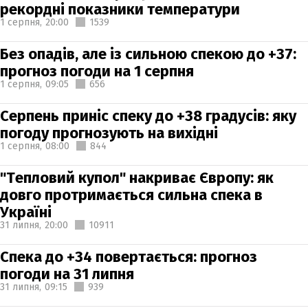
рекордні показники температури
1 серпня,
20:00
1539
Без опадів, але із сильною спекою до +37:
прогноз погоди на 1 серпня
1 серпня,
09:05
656
Серпень приніс спеку до +38 градусів: яку
погоду прогнозують на вихідні
1 серпня,
08:00
844
"Тепловий купол" накриває Європу: як
довго протримається сильна спека в
Україні
31 липня,
20:00
10911
Спека до +34 повертається: прогноз
погоди на 31 липня
31 липня,
09:15
939