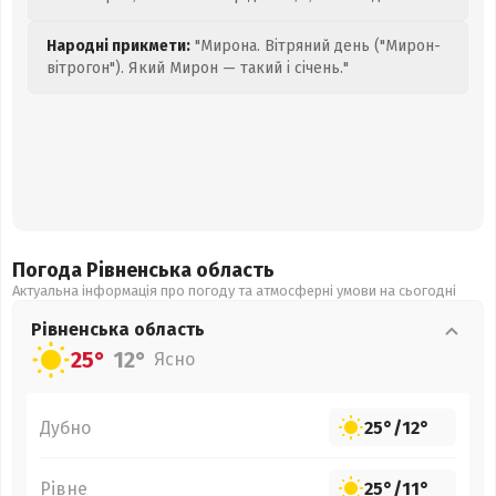
Народні прикмети:
"Мирона. Вітряний день ("Мирон-
вітрогон"). Який Мирон — такий і січень."
Погода Рівненська
область
Актуальна інформація про погоду та атмосферні умови на сьогодні
Рівненська
область
25°
12°
Ясно
Дубно
25°
/
12°
Рівне
25°
/
11°