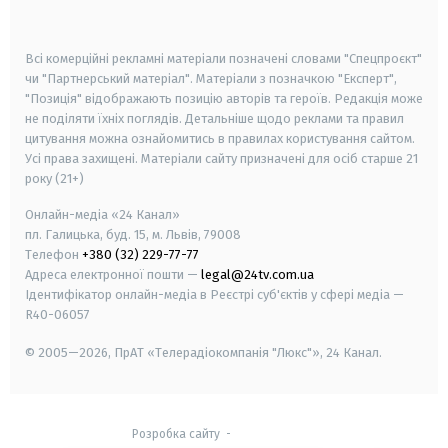
smart tv
samsung smart tv
Всі комерційні рекламні матеріали позначені словами "Спецпроєкт"
чи "Партнерський матеріал". Матеріали з позначкою "Експерт",
"Позиція" відображають позицію авторів та героїв. Редакція може
не поділяти їхніх поглядів. Детальніше щодо реклами та правил
цитування можна ознайомитись в правилах користування сайтом.
Усі права захищені.
Матеріали сайту призначені для осіб старше
21
року (21+)
Онлайн-медіа «24 Канал»
пл. Галицька, буд. 15, м. Львів, 79008
Телефон
+380 (32) 229-77-77
Адреса електронної пошти —
legal@24tv.com.ua
Ідентифікатор онлайн-медіа в Реєстрі суб'єктів у сфері медіа —
R40-06057
© 2005—2026,
ПрАТ «Телерадіокомпанія "Люкс"», 24 Канал.
Розробка сайту
-