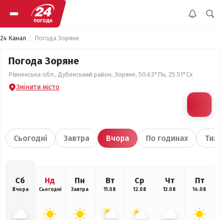
24 Канал
Погода Зоряне
Погода Зоряне
Рівненська обл., Дубенський район, Зоряне, 50.63°Пн, 25.51°Сх
Змінити місто
Сьогодні
Завтра
Вчора
По годинах
Тиж
Сб
Нд
Пн
Вт
Ср
Чт
Пт
Вчора
Сьогодні
Завтра
11.08
12.08
13.08
14.08