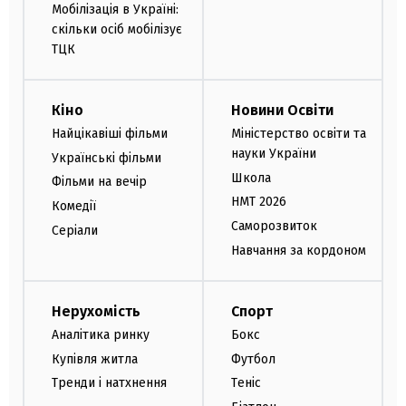
Мобілізація в Україні:
скільки осіб мобілізує
ТЦК
Кіно
Новини Освіти
Найцікавіші фільми
Міністерство освіти та
науки України
Українські фільми
Школа
Фільми на вечір
НМТ 2026
Комедії
Саморозвиток
Серіали
Навчання за кордоном
Нерухомість
Спорт
Аналітика ринку
Бокс
Купівля житла
Футбол
Тренди і натхнення
Теніс