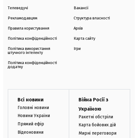
Телеведучі
Вакансії
Рекламодавцям
Структура власності
Правила користування
Архів
Політика конфіденційності
Карта сайту
Політика використання
Ігри
штучного інтелекту
Політика конфіденційності
додатку
Всі новини
Війна Росії з
Головні новини
Україною
Новини України
Ракетні обстріли
Прямий ефір
Карта бойових дій
Відеоновини
Мирні переговори