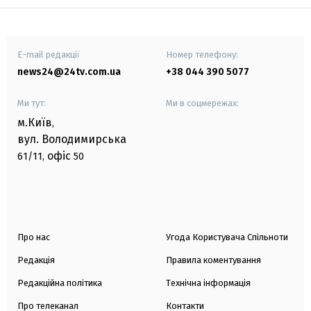
E-mail редакції
Номер телефону:
news24@24tv.com.ua
+38 044 390 5077
Ми тут:
Ми в соцмережах:
м.Київ
,
вул. Володимирська
офіс
61/11,
50
Про нас
Угода Користувача Спільноти
Редакція
Правила коментування
Редакційна політика
Технічна інформація
Про телеканал
Контакти