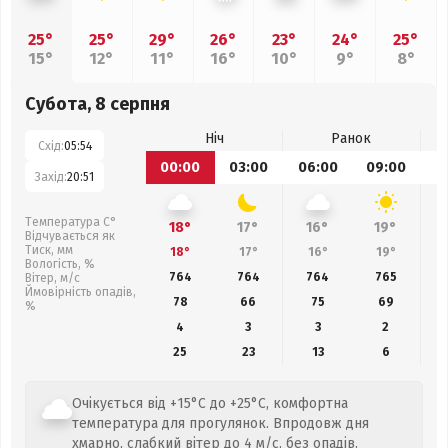
25°
25°
29°
26°
23°
24°
25°
15°
12°
11°
16°
10°
9°
8°
Субота, 8 серпня
Ніч
Ранок
Схід:
05:54
00:00
03:00
06:00
09:00
1
Захід:
20:51
Температура С°
18°
17°
16°
19°
Відчувається як
Тиск, мм
18°
17°
16°
19°
Вологість, %
764
764
764
765
Вітер, м/с
Ймовірність опадів,
78
66
75
69
%
4
3
3
2
25
23
13
6
Очікується від +15°C до +25°C, комфортна
температура для прогулянок. Впродовж дня
хмарно, слабкий вітер до 4 м/с, без опадів.