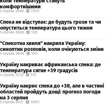
коли температури стануть
комфортнішими
5 серпня,
20:00
11513
Спека не відступає: де будуть грози та чи
опуститься температура цього тижня
5 серпня,
08:00
1325
"Спекотна хвиля" накрила Україну:
синоптик розповів, коли очікуються зміни
4 серпня,
08:00
2351
Україну накриває африканська спека: де
температура сягне +39 градусів
4 серпня,
07:32
918
Україну накриє спека до +38, але в частині
областей пройдуть дощі: прогноз погоди
на 3 серпня
3 серпня,
09:27
10997