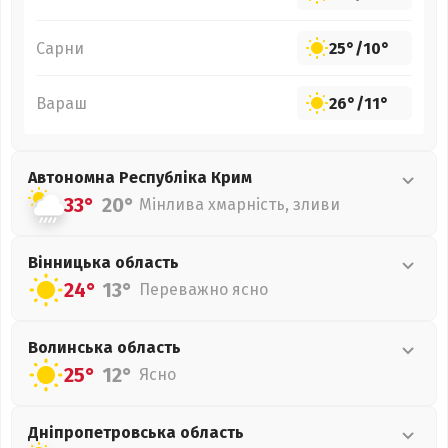
Сарни
25°
/
10°
Вараш
26°
/
11°
Автономна Республіка Крим
33°
20°
Мінлива хмарність, зливи
Вінницька
область
24°
13°
Переважно ясно
Волинська
область
25°
12°
Ясно
Дніпропетровська
область