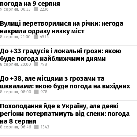
погода на 9 серпня
9 серпня,
06:33
2236
Вулиці перетворилися на річки: негода
накрила одразу низку міст
8 серпня,
21:00
4574
До +33 градусів і локальні грози: якою
буде погода найближчими днями
8 серпня,
20:00
798
До +38, але місцями з грозами та
шквалами: якою буде погода на вихідних
8 серпня,
08:00
978
Похолодання йде в Україну, але деякі
регіони потерпатимуть від спеки: погода
на 8 серпня
8 серпня,
06:46
1343