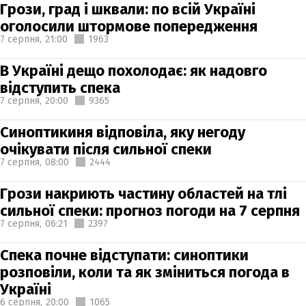
Грози, град і шквали: по всій Україні
оголосили штормове попередження
7 серпня,
21:00
1963
В Україні дещо похолодає: як надовго
відступить спека
7 серпня,
20:00
9365
Синоптикиня відповіла, яку негоду
очікувати після сильної спеки
7 серпня,
08:00
2444
Грози накриють частину областей на тлі
сильної спеки: прогноз погоди на 7 серпня
7 серпня,
06:21
2397
Спека почне відступати: синоптики
розповіли, коли та як зміниться погода в
Україні
6 серпня,
20:00
1065