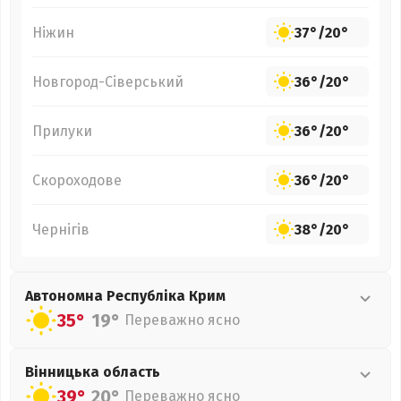
Ніжин
37°
/
20°
Новгород-Сіверський
36°
/
20°
Прилуки
36°
/
20°
Скороходове
36°
/
20°
Чернігів
38°
/
20°
Автономна Республіка Крим
35°
19°
Переважно ясно
Вінницька
область
39°
20°
Переважно ясно