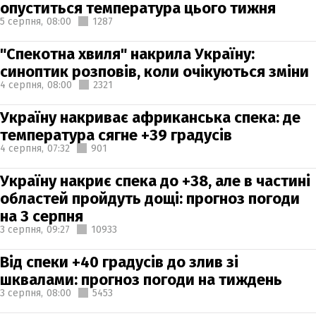
опуститься температура цього тижня
5 серпня,
08:00
1287
"Спекотна хвиля" накрила Україну:
синоптик розповів, коли очікуються зміни
4 серпня,
08:00
2321
Україну накриває африканська спека: де
температура сягне +39 градусів
4 серпня,
07:32
901
Україну накриє спека до +38, але в частині
областей пройдуть дощі: прогноз погоди
на 3 серпня
3 серпня,
09:27
10933
Від спеки +40 градусів до злив зі
шквалами: прогноз погоди на тиждень
3 серпня,
08:00
5453