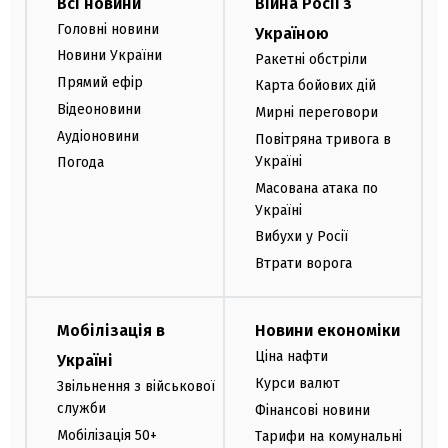
Всі новини
Війна Росії з
Головні новини
Україною
Новини України
Ракетні обстріли
Прямий ефір
Карта бойових дій
Відеоновини
Мирні переговори
Аудіоновини
Повітряна тривога в
Україні
Погода
Масована атака по
Україні
Вибухи у Росії
Втрати ворога
Мобілізація в
Новини економіки
Ціна нафти
Україні
Курси валют
Звільнення з військової
служби
Фінансові новини
Мобілізація 50+
Тарифи на комунальні