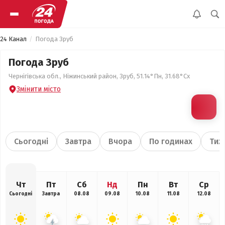
24 Канал
Погода Зруб
Погода Зруб
Чернігівська обл., Ніжинський район, Зруб, 51.14°Пн, 31.68°Сх
Змінити місто
Сьогодні
Завтра
Вчора
По годинах
Тиж
Чт
Пт
Сб
Нд
Пн
Вт
Ср
Сьогодні
Завтра
08.08
09.08
10.08
11.08
12.08