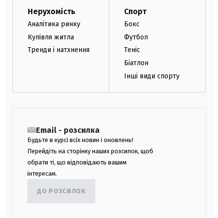
Нерухомість
Спорт
Аналітика ринку
Бокс
Купівля житла
Футбол
Тренди і натхнення
Теніс
Біатлон
Інші види спорту
Email - розсилка
Будьте в курсі всіх новин і оновлень!
Перейдіть на сторінку наших розсилок, щоб
обрати ті, що відповідають вашим
інтересам.
ДО РОЗСИЛОК