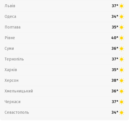
Львів
37°
Одеса
34°
Полтава
35°
Рівне
40°
Суми
36°
Тернопіль
37°
Харків
35°
Херсон
38°
Хмельницький
36°
Черкаси
37°
Севастополь
34°