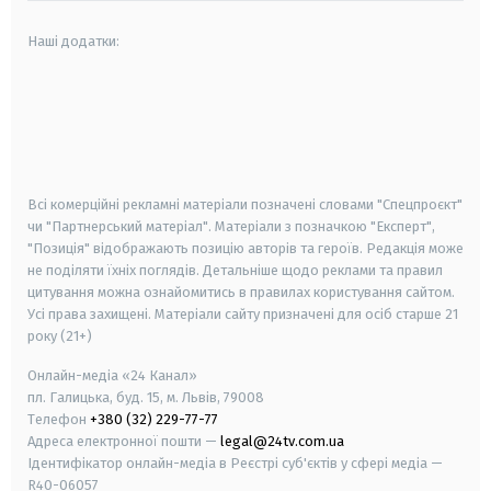
Наші додатки:
android
apple
smart tv
samsung smart tv
Всі комерційні рекламні матеріали позначені словами "Спецпроєкт"
чи "Партнерський матеріал". Матеріали з позначкою "Експерт",
"Позиція" відображають позицію авторів та героїв. Редакція може
не поділяти їхніх поглядів. Детальніше щодо реклами та правил
цитування можна ознайомитись в правилах користування сайтом.
Усі права захищені.
Матеріали сайту призначені для осіб старше
21
року (21+)
Онлайн-медіа «24 Канал»
пл. Галицька, буд. 15, м. Львів, 79008
Телефон
+380 (32) 229-77-77
Адреса електронної пошти —
legal@24tv.com.ua
Ідентифікатор онлайн-медіа в Реєстрі суб'єктів у сфері медіа —
R40-06057