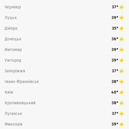
Чернівці
37°
Луцьк
39°
Дніпро
35°
Донецьк
36°
Житомир
39°
Ужгород
39°
Запоріжжя
37°
Івано-Франківськ
38°
Київ
40°
Кропивницький
38°
Луганськ
37°
Миколаїв
39°