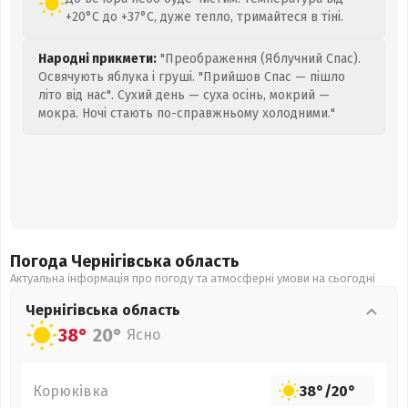
+20°C до +37°C, дуже тепло, тримайтеся в тіні.
Народні прикмети:
"Преображення (Яблучний Спас).
Освячують яблука і груші. "Прийшов Спас — пішло
літо від нас". Сухий день — суха осінь, мокрий —
мокра. Ночі стають по-справжньому холодними."
Погода Чернігівська
область
Актуальна інформація про погоду та атмосферні умови на сьогодні
Чернігівська
область
38°
20°
Ясно
Корюківка
38°
/
20°