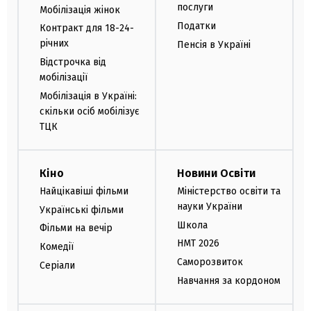
послуги
Мобілізація жінок
Податки
Контракт для 18-24-
річних
Пенсія в Україні
Відстрочка від
мобілізації
Мобілізація в Україні:
скільки осіб мобілізує
ТЦК
Кіно
Новини Освіти
Найцікавіші фільми
Міністерство освіти та
науки України
Українські фільми
Школа
Фільми на вечір
НМТ 2026
Комедії
Саморозвиток
Серіали
Навчання за кордоном