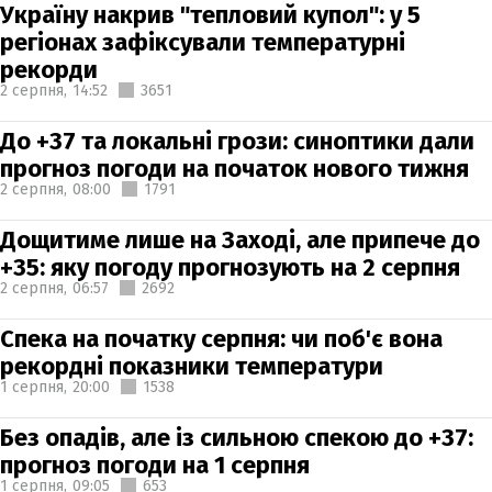
Україну накрив "тепловий купол": у 5
регіонах зафіксували температурні
рекорди
2 серпня,
14:52
3651
До +37 та локальні грози: синоптики дали
прогноз погоди на початок нового тижня
2 серпня,
08:00
1791
Дощитиме лише на Заході, але припече до
+35: яку погоду прогнозують на 2 серпня
2 серпня,
06:57
2692
Спека на початку серпня: чи поб'є вона
рекордні показники температури
1 серпня,
20:00
1538
Без опадів, але із сильною спекою до +37:
прогноз погоди на 1 серпня
1 серпня,
09:05
653