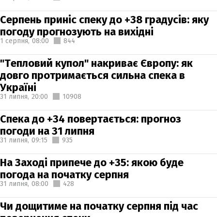
Серпень приніс спеку до +38 градусів: яку
погоду прогнозують на вихідні
1 серпня,
08:00
844
"Тепловий купол" накриває Європу: як
довго протримається сильна спека в
Україні
31 липня,
20:00
10908
Спека до +34 повертається: прогноз
погоди на 31 липня
31 липня,
09:15
935
На Заході припече до +35: якою буде
погода на початку серпня
31 липня,
08:00
428
Чи дощитиме на початку серпня під час