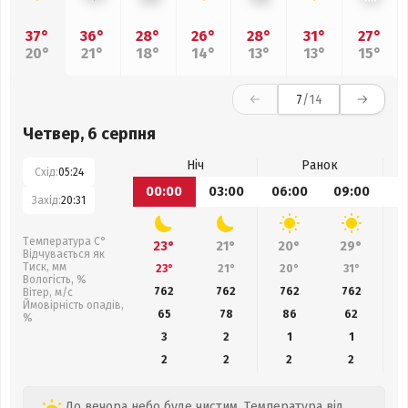
37°
36°
28°
26°
28°
31°
27°
20°
21°
18°
14°
13°
13°
15°
7
/14
Четвер, 6 серпня
Ніч
Ранок
Схід:
05:24
00:00
03:00
06:00
09:00
1
Захід:
20:31
Температура С°
23°
21°
20°
29°
Відчувається як
Тиск, мм
23°
21°
20°
31°
Вологість, %
762
762
762
762
Вітер, м/с
Ймовірність опадів,
65
78
86
62
%
3
2
1
1
2
2
2
2
До вечора небо буде чистим. Температура від