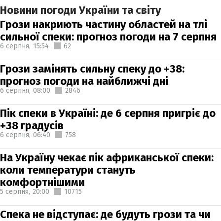
Новини погоди України та світу
Грози накриють частину областей на тлі
сильної спеки: прогноз погоди на 7 серпня
6 серпня,
15:54
62
Грози замінять сильну спеку до +38:
прогноз погоди на найближчі дні
6 серпня,
08:00
2846
Пік спеки в Україні: де 6 серпня пригріє до
+38 градусів
6 серпня,
06:40
758
На Україну чекає пік африканської спеки:
коли температури стануть
комфортнішими
5 серпня,
20:00
10715
Спека не відступає: де будуть грози та чи