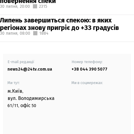
повернення спеки
30 липня,
20:00
2315
Липень завершиться спекою: в яких
регіонах знову пригріє до +33 градусів
30 липня,
08:00
1884
E-mail редакції
Номер телефону:
news24@24tv.com.ua
+38 044 390 5077
Ми тут:
Ми в соцмережах:
м.Київ
,
вул. Володимирська
офіс
61/11,
50