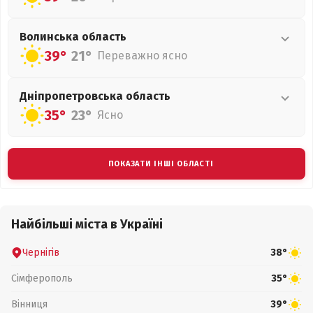
Волинська
область
39°
21°
Переважно ясно
Дніпропетровська
область
35°
23°
Ясно
ПОКАЗАТИ ІНШІ ОБЛАСТІ
Найбільші міста в Україні
Чернігів
38°
Сімферополь
35°
Вінниця
39°