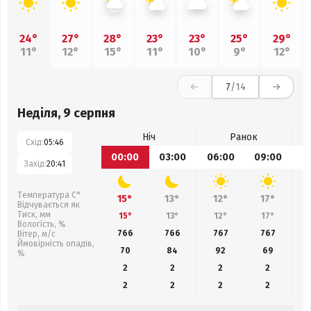
24°
27°
28°
23°
23°
25°
29°
11°
12°
15°
11°
10°
9°
12°
7
/14
Неділя, 9 серпня
Ніч
Ранок
Схід:
05:46
00:00
03:00
06:00
09:00
1
Захід:
20:41
Температура С°
15°
13°
12°
17°
Відчувається як
Тиск, мм
15°
13°
12°
17°
Вологість, %
766
766
767
767
Вітер, м/с
Ймовірність опадів,
70
84
92
69
%
2
2
2
2
2
2
2
2