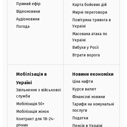
Прямий ефір
Карта бойових дій
Відеоновини
Мирні переговори
Аудіоновини
Повітряна тривога в
Україні
Погода
Масована атака по
Україні
Вибухи у Росії
Втрати ворога
Мобілізація в
Новини економіки
Ціна нафти
Україні
Курси валют
Звільнення з військової
служби
Фінансові новини
Мобілізація 50+
Тарифи на комунальні
послуги
Мобілізація жінок
Податки
Контракт для 18-24-
річних
Пенсія в Україні