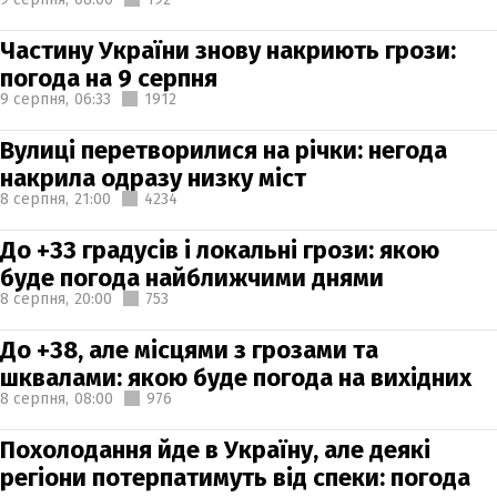
Частину України знову накриють грози:
погода на 9 серпня
9 серпня,
06:33
1912
Вулиці перетворилися на річки: негода
накрила одразу низку міст
8 серпня,
21:00
4234
До +33 градусів і локальні грози: якою
буде погода найближчими днями
8 серпня,
20:00
753
До +38, але місцями з грозами та
шквалами: якою буде погода на вихідних
8 серпня,
08:00
976
Похолодання йде в Україну, але деякі
регіони потерпатимуть від спеки: погода