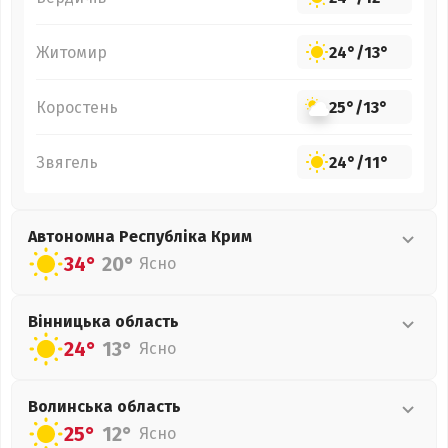
Житомир
24°
/
13°
Коростень
25°
/
13°
Звягель
24°
/
11°
Автономна Республіка Крим
34°
20°
Ясно
Вінницька
область
24°
13°
Ясно
Волинська
область
25°
12°
Ясно