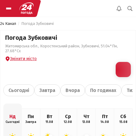
24 Канал
Погода Зубковичі
Погода Зубковичі
Житомирська обл., Коростенський район, Зубковичі, 51.04°Пн,
27.68°Сх
Змінити місто
Сьогодні
Завтра
Вчора
По годинах
Тиж
Нд
Пн
Вт
Ср
Чт
Пт
Сб
Сьогодні
Завтра
11.08
12.08
13.08
14.08
15.08