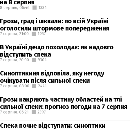
на 8 серпня
8 серпня,
06:46
1334
Грози, град і шквали: по всій Україні
оголосили штормове попередження
7 серпня,
21:00
1957
В Україні дещо похолодає: як надовго
відступить спека
7 серпня,
20:00
9304
Синоптикиня відповіла, яку негоду
очікувати після сильної спеки
7 серпня,
08:00
2441
Грози накриють частину областей на тлі
сильної спеки: прогноз погоди на 7 серпня
7 серпня,
06:21
2397
Спека почне відступати: синоптики