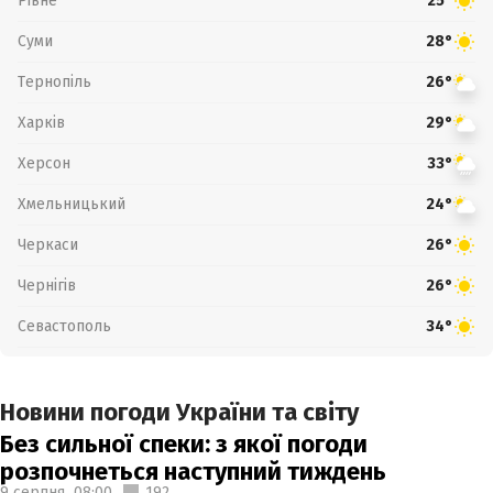
Рівне
25°
Суми
28°
Тернопіль
26°
Харків
29°
Херсон
33°
Хмельницький
24°
Черкаси
26°
Чернігів
26°
Севастополь
34°
Новини погоди України та світу
Без сильної спеки: з якої погоди
розпочнеться наступний тиждень
9 серпня,
08:00
192