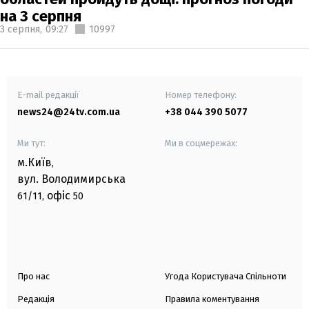
на 3 серпня
3 серпня,
09:27
10997
E-mail редакції
Номер телефону:
news24@24tv.com.ua
+38 044 390 5077
Ми тут:
Ми в соцмережах:
м.Київ
,
вул. Володимирська
офіс
61/11,
50
Про нас
Угода Користувача Спільноти
Редакція
Правила коментування