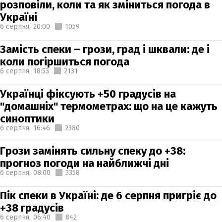
розповіли, коли та як зміниться погода в
Україні
6 серпня,
20:00
1059
Замість спеки – грози, град і шквали: де і
коли погіршиться погода
6 серпня,
18:53
2131
Українці фіксують +50 градусів на
"домашніх" термометрах: що на це кажуть
синоптики
6 серпня,
16:46
2380
Грози замінять сильну спеку до +38:
прогноз погоди на найближчі дні
6 серпня,
08:00
3358
Пік спеки в Україні: де 6 серпня пригріє до
+38 градусів
6 серпня,
06:40
842