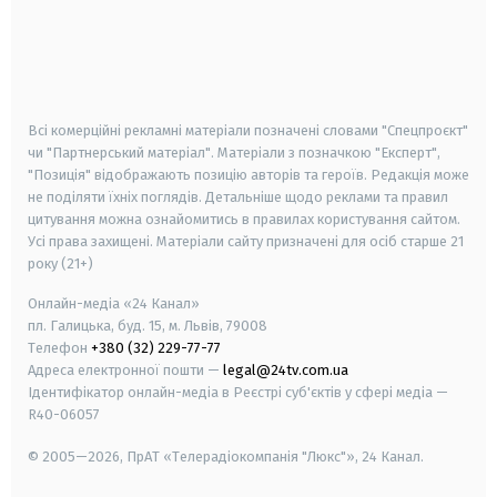
android
apple
smart tv
samsung smart tv
Всі комерційні рекламні матеріали позначені словами "Спецпроєкт"
чи "Партнерський матеріал". Матеріали з позначкою "Експерт",
"Позиція" відображають позицію авторів та героїв. Редакція може
не поділяти їхніх поглядів. Детальніше щодо реклами та правил
цитування можна ознайомитись в правилах користування сайтом.
Усі права захищені.
Матеріали сайту призначені для осіб старше
21
року (21+)
Онлайн-медіа «24 Канал»
пл. Галицька, буд. 15, м. Львів, 79008
Телефон
+380 (32) 229-77-77
Адреса електронної пошти —
legal@24tv.com.ua
Ідентифікатор онлайн-медіа в Реєстрі суб'єктів у сфері медіа —
R40-06057
© 2005—2026,
ПрАТ «Телерадіокомпанія "Люкс"», 24 Канал.