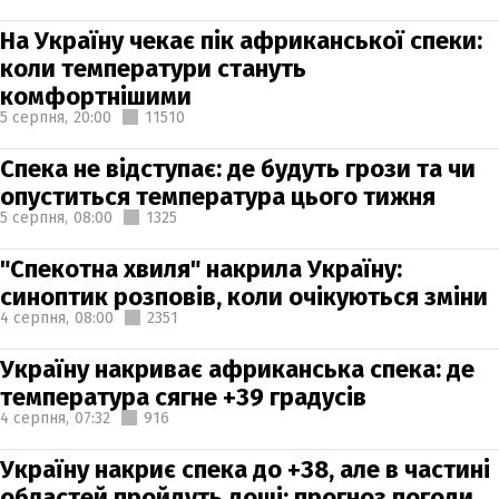
На Україну чекає пік африканської спеки:
коли температури стануть
комфортнішими
5 серпня,
20:00
11510
Спека не відступає: де будуть грози та чи
опуститься температура цього тижня
5 серпня,
08:00
1325
"Спекотна хвиля" накрила Україну:
синоптик розповів, коли очікуються зміни
4 серпня,
08:00
2351
Україну накриває африканська спека: де
температура сягне +39 градусів
4 серпня,
07:32
916
Україну накриє спека до +38, але в частині
областей пройдуть дощі: прогноз погоди