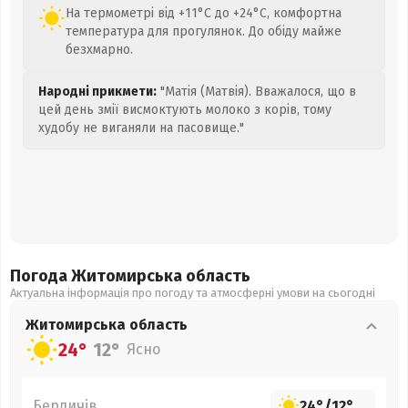
На термометрі від +11°C до +24°C, комфортна
температура для прогулянок. До обіду майже
безхмарно.
Народні прикмети:
"Матія (Матвія). Вважалося, що в
цей день змії висмоктують молоко з корів, тому
худобу не виганяли на пасовище."
Погода Житомирська
область
Актуальна інформація про погоду та атмосферні умови на сьогодні
Житомирська
область
24°
12°
Ясно
Бердичів
24°
/
12°