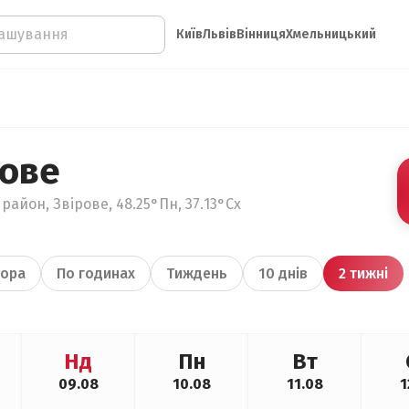
Київ
Львів
Вінниця
Хмельницький
рове
айон, Звірове, 48.25°Пн, 37.13°Сх
ора
По годинах
Тиждень
10 днів
2 тижні
Нд
Пн
Вт
09.08
10.08
11.08
1