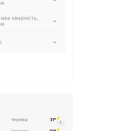
зи
лива хмарність,
зи
о
Чернівці
31°