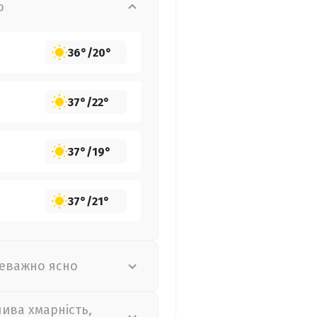
о
36°
/
20°
37°
/
22°
37°
/
19°
37°
/
21°
еважно ясно
лива хмарність,