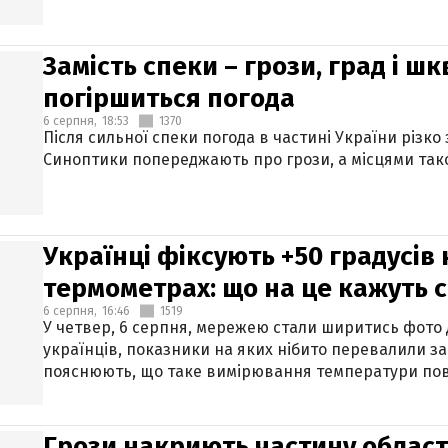
Замість спеки – грози, град і шк
погіршиться погода
6 серпня,
18:53
1370
Після сильної спеки погода в частині України різко
Синоптики попереджають про грози, а місцями тако
Українці фіксують +50 градусів
термометрах: що на це кажуть 
6 серпня,
16:46
1519
У четвер, 6 серпня, мережею стали ширитись фото
українців, показники на яких нібито перевалили за
пояснюють, що таке вимірювання температури пов
Грози накриють частину областе