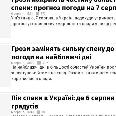
спеки: прогноз погоди на 7 сер
6 серпня,
15:54
370
У п'ятницю, 7 серпня, в Україні подекуди утримаєт
прогнозують мінливу хмарність та опади у низці рег
Грози замінять сильну спеку до 
погоди на найближчі дні
6 серпня,
08:00
3217
На найближчі дні в більшості областей України про
ж поступово йтиме на спад. Разом зі зниженням те
короткочасні опади.
Пік спеки в Україні: де 6 серпня
градусів
6 серпня,
06:40
813