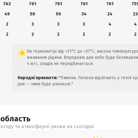
762
761
761
761
761
75
49
50
50
34
24
23
2
3
3
3
4
4
2
2
2
2
2
2
На термометрі від +21°C до +37°C, висока температур
вживання рідини. Впродовж дня небо буде безхмарним
4 м/с, опадів не передбачається.
Народні прикмети:
"Пимена. Лелеки відлітають у теплі кр
дня — зима буде ранньою."
а
область
огоду та атмосферні умови на сьогодні