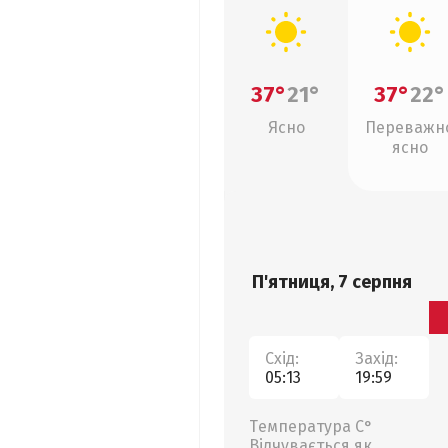
37°
21°
37°
22°
Ясно
Переважн
ясно
П'ятниця, 7 серпня
Схід:
Захід:
05:13
19:59
Температура С°
Відчувається як