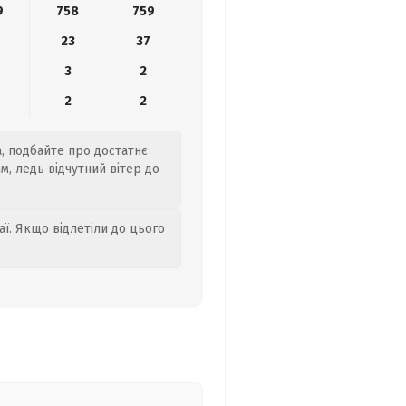
9
758
759
23
37
3
2
2
2
а, подбайте про достатнє
, ледь відчутний вітер до
аї. Якщо відлетіли до цього