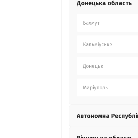
Донецька
область
Бахмут
Кальміуське
Донецьк
Маріуполь
Автономна Республі