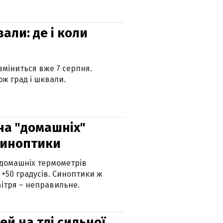
вали: де і коли
 зміниться вже 7 серпня.
ж град і шквали.
 на "домашніх"
синоптики
 домашніх термометрів
 +50 градусів. Синоптики ж
ітря – неправильне.
й на тлі сильної