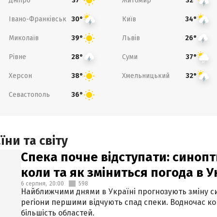
Дніпро
Житомир
37°
32°
Івано-Франківськ
Київ
30°
34°
Миколаїв
Львів
39°
26°
Рівне
Суми
28°
37°
Херсон
Хмельницький
38°
32°
Севастополь
36°
ни та світу
Спека почне відступати: синопт
коли та як зміниться погода в У
6 серпня,
20:00
598
Найближчими днями в Україні прогнозують зміну син
регіони першими відчують спад спеки. Водночас к
більшість областей.