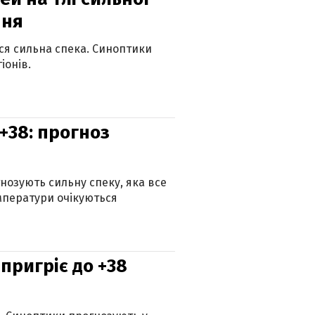
пня
ься сильна спека. Синоптики
іонів.
+38: прогноз
гнозують сильну спеку, яка все
мператури очікуються
 пригріє до +38