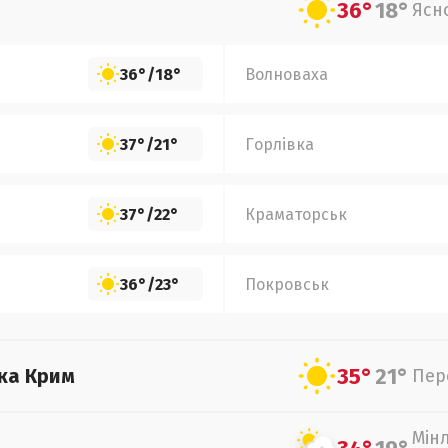
36°
18°
Ясн
36°
/
18°
Волноваха
37°
/
21°
Горлівка
37°
/
22°
Краматорськ
36°
/
23°
Покровськ
35°
21°
ка Крим
Пер
Мін