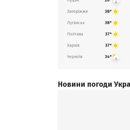
Луцьк
26°
Запоріжжя
38°
Луганськ
38°
Полтава
37°
Харків
37°
Чернігів
34°
Новини погоди Украї