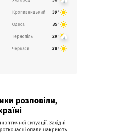
Ужгород
30°
Кропивницький
39°
Одеса
35°
Тернопіль
29°
Черкаси
38°
ики розповіли,
країні
оптичної ситуації. Західні
ороткочасні опади накриють