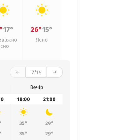
°
17°
26°
15°
еважно
Ясно
ясно
7
/14
Вечір
00
18:00
21:00
°
35°
29°
°
35°
29°