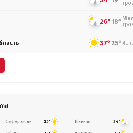
34°
19°
гро
Мін
26°
18°
гро
37°
25°
бласть
Ясн
їні
Сімферополь
Вінниця
35°
34°