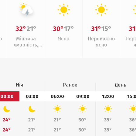
32°
21°
30°
17°
31°
15°
31
о
Мінлива
Ясно
Переважно
Пер
хмарність,
ясно
грози
Ніч
Ранок
День
00:00
03:00
06:00
09:00
12:00
15:
24°
21°
21°
30°
35°
36
24°
21°
21°
30°
35°
36