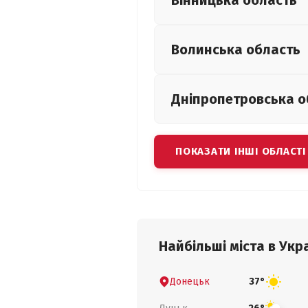
Вінницька
область
Волинська
область
Дніпропетровська
о
ПОКАЗАТИ ІНШІ ОБЛАСТІ
Найбільші міста в Укра
Донецьк
37°