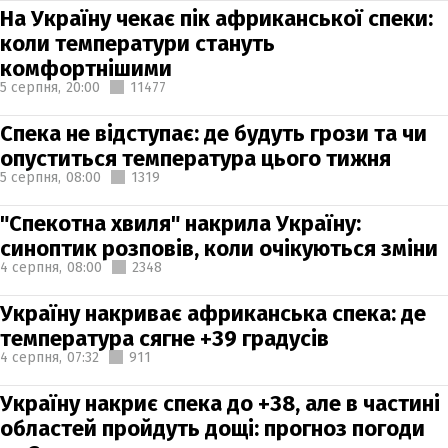
На Україну чекає пік африканської спеки:
коли температури стануть
комфортнішими
5 серпня,
20:00
11477
Спека не відступає: де будуть грози та чи
опуститься температура цього тижня
5 серпня,
08:00
1319
"Спекотна хвиля" накрила Україну:
синоптик розповів, коли очікуються зміни
4 серпня,
08:00
2348
Україну накриває африканська спека: де
температура сягне +39 градусів
4 серпня,
07:32
911
Україну накриє спека до +38, але в частині
областей пройдуть дощі: прогноз погоди