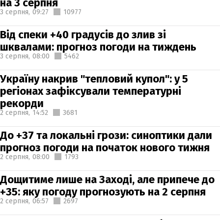
на 3 серпня
3 серпня,
09:27
10977
Від спеки +40 градусів до злив зі
шквалами: прогноз погоди на тиждень
3 серпня,
08:00
5462
Україну накрив "тепловий купол": у 5
регіонах зафіксували температурні
рекорди
2 серпня,
14:52
3681
До +37 та локальні грози: синоптики дали
прогноз погоди на початок нового тижня
2 серпня,
08:00
1793
Дощитиме лише на Заході, але припече до
+35: яку погоду прогнозують на 2 серпня
2 серпня,
06:57
2697