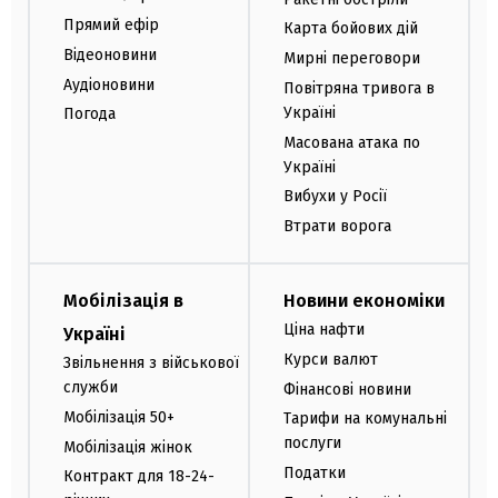
Прямий ефір
Карта бойових дій
Відеоновини
Мирні переговори
Аудіоновини
Повітряна тривога в
Україні
Погода
Масована атака по
Україні
Вибухи у Росії
Втрати ворога
Мобілізація в
Новини економіки
Ціна нафти
Україні
Курси валют
Звільнення з військової
служби
Фінансові новини
Мобілізація 50+
Тарифи на комунальні
послуги
Мобілізація жінок
Податки
Контракт для 18-24-