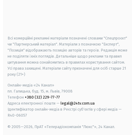
android
apple
smart tv
samsung smart tv
Всі комерційні рекламні матеріали позначені словами "Спецпроєкт"
чи "Партнерський матеріал". Матеріали з позначкою "Експерт",
"Позиція" відображають позицію авторів та героїв. Редакція може
не поділяти їхніх поглядів. Детальніше щодо реклами та правил
цитування можна ознайомитись в правилах користування сайтом.
Усі права захищені.
Матеріали сайту призначені для осіб старше
21
року (21+)
Онлайн-медіа «24 Канал»
пл. Галицька, буд. 15, м. Львів, 79008
Телефон
+380 (32) 229-77-77
Адреса електронної пошти —
legal@24tv.com.ua
Ідентифікатор онлайн-медіа в Реєстрі суб'єктів у сфері медіа —
R40-06057
© 2005—2026,
ПрАТ «Телерадіокомпанія "Люкс"», 24 Канал.