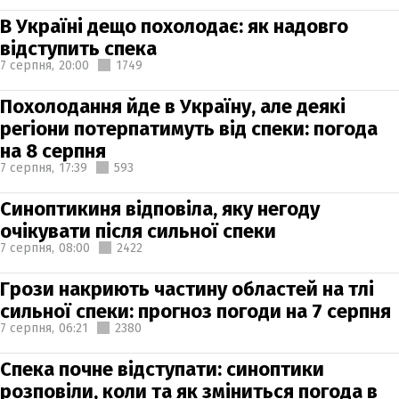
В Україні дещо похолодає: як надовго
відступить спека
7 серпня,
20:00
1749
Похолодання йде в Україну, але деякі
регіони потерпатимуть від спеки: погода
на 8 серпня
7 серпня,
17:39
593
Синоптикиня відповіла, яку негоду
очікувати після сильної спеки
7 серпня,
08:00
2422
Грози накриють частину областей на тлі
сильної спеки: прогноз погоди на 7 серпня
7 серпня,
06:21
2380
Спека почне відступати: синоптики
розповіли, коли та як зміниться погода в