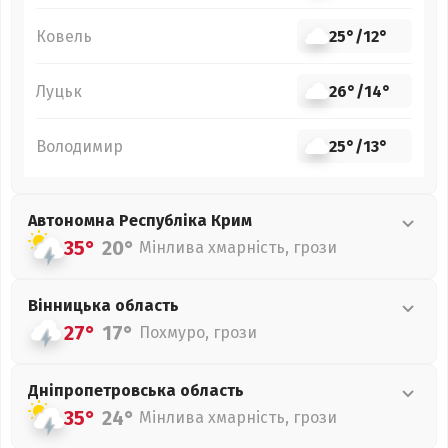
Ковель
25°
/
12°
Луцьк
26°
/
14°
Володимир
25°
/
13°
Автономна Республіка Крим
35°
20°
Мінлива хмарність, грози
Вінницька
область
27°
17°
Похмуро, грози
Дніпропетровська
область
35°
24°
Мінлива хмарність, грози