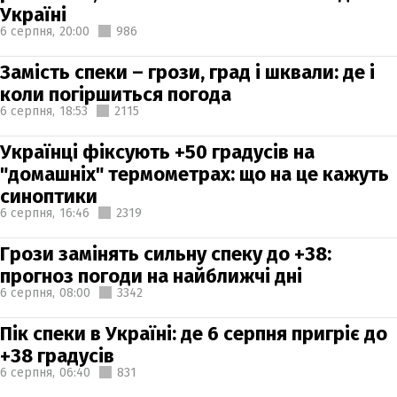
Україні
6 серпня,
20:00
986
Замість спеки – грози, град і шквали: де і
коли погіршиться погода
6 серпня,
18:53
2115
Українці фіксують +50 градусів на
"домашніх" термометрах: що на це кажуть
синоптики
6 серпня,
16:46
2319
Грози замінять сильну спеку до +38:
прогноз погоди на найближчі дні
6 серпня,
08:00
3342
Пік спеки в Україні: де 6 серпня пригріє до
+38 градусів
6 серпня,
06:40
831