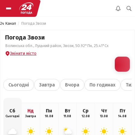
24 Канал
Погода Звози
Погода Звози
Волинська обл., Луцький район, Звози, 50.92°Пн, 25.41°Сх
Змінити місто
Сьогодні
Завтра
Вчора
По годинах
Тиж
Сб
Нд
Пн
Вт
Ср
Чт
Пт
Сьогодні
Завтра
10.08
11.08
12.08
13.08
14.08