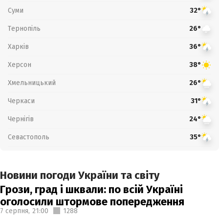
Суми
32°
Тернопіль
26°
Харків
36°
Херсон
38°
Хмельницький
26°
Черкаси
31°
Чернігів
24°
Севастополь
35°
Новини погоди України та світу
Грози, град і шквали: по всій Україні
оголосили штормове попередження
7 серпня,
21:00
1288