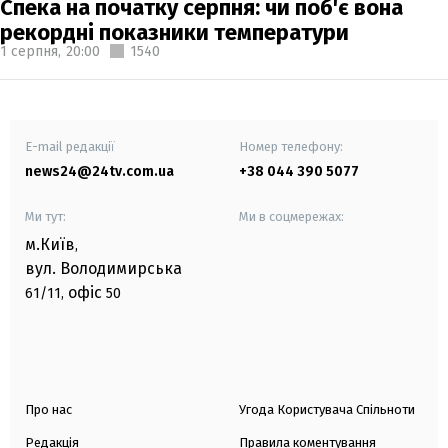
Спека на початку серпня: чи поб'є вона
рекордні показники температури
1 серпня,
20:00
1540
E-mail редакції
Номер телефону:
news24@24tv.com.ua
+38 044 390 5077
Ми тут:
Ми в соцмережах:
м.Київ
,
вул. Володимирська
офіс
61/11,
50
Про нас
Угода Користувача Спільноти
Редакція
Правила коментування