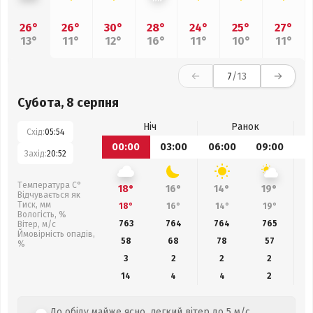
26°
26°
30°
28°
24°
25°
27°
13°
11°
12°
16°
11°
10°
11°
7
/13
Субота, 8 серпня
Ніч
Ранок
Схід:
05:54
00:00
03:00
06:00
09:00
1
Захід:
20:52
Температура С°
18°
16°
14°
19°
Відчувається як
Тиск, мм
18°
16°
14°
19°
Вологість, %
763
764
764
765
Вітер, м/с
Ймовірність опадів,
58
68
78
57
%
3
2
2
2
14
4
4
2
До обіду майже ясно, легкий вітер до 5 м/с.