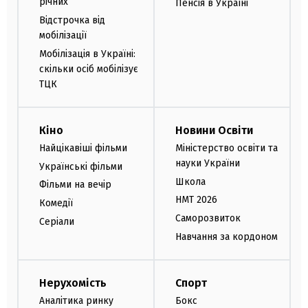
річних
Пенсія в Україні
Відстрочка від
мобілізації
Мобілізація в Україні:
скільки осіб мобілізує
ТЦК
Кіно
Новини Освіти
Найцікавіші фільми
Міністерство освіти та
науки України
Українські фільми
Школа
Фільми на вечір
НМТ 2026
Комедії
Саморозвиток
Серіали
Навчання за кордоном
Нерухомість
Спорт
Аналітика ринку
Бокс