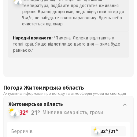
температура, подбайте про достатнє вживання
рідини. Вранці дощитиме, ледь відчутний вітер до
5 м/с, не забудьте взяти парасольку. Вдень небо
очистеться від хмар.
Народні прикмети:
"Пимена. Лелеки відлітають у
теплі краї. Якщо відлетіли до цього дня — зима буде
ранньою."
Погода Житомирська
область
Актуальна інформація про погоду та атмосферні умови на сьогодні
Житомирська
область
32°
21°
Мінлива хмарність, грози
Бердичів
32°
/
21°