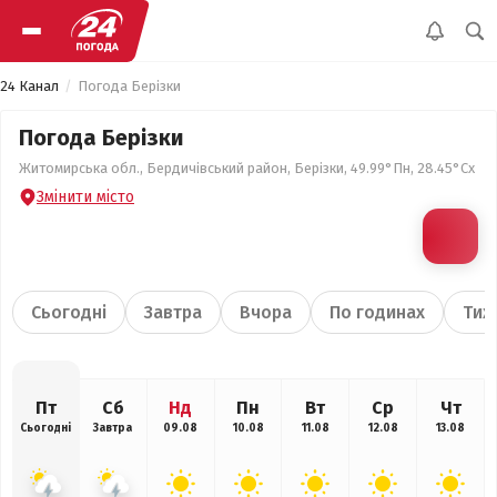
24 Канал
Погода Берізки
Погода Берізки
Житомирська обл., Бердичівський район, Берізки, 49.99°Пн, 28.45°Сх
Змінити місто
Сьогодні
Завтра
Вчора
По годинах
Тиж
Пт
Сб
Нд
Пн
Вт
Ср
Чт
Сьогодні
Завтра
09.08
10.08
11.08
12.08
13.08