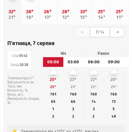
32°
28°
26°
28°
33°
25°
25°
21°
18°
13°
12°
15°
14°
11°
7
/14
П'ятниця, 7 серпня
Ніч
Ранок
Схід:
05:43
00:00
03:00
06:00
09:00
1
Захід:
20:38
Температура С°
25°
23°
22°
25°
Відчувається як
Тиск, мм
25°
23°
22°
25°
Вологість, %
761
760
760
760
Вітер, м/с
Ймовірність опадів,
65
66
74
73
%
1
3
3
5
2
2
2
49
Температура від +21°C до +32°C, висока