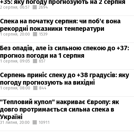
+35: яку погоду прогнозують на 2 серпня
2 серпня,
06:57
2694
Спека на початку серпня: чи поб'є вона
рекордні показники температури
1 серпня,
20:00
1539
Без опадів, але із сильною спекою до +37:
прогноз погоди на 1 серпня
1 серпня,
09:05
657
Серпень приніс спеку до +38 градусів: яку
погоду прогнозують на вихідні
1 серпня,
08:00
844
"Тепловий купол" накриває Європу: як
довго протримається сильна спека в
Україні
31 липня,
20:00
10911