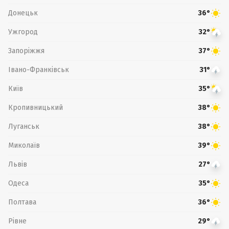
Донецьк
36°
Ужгород
32°
Запоріжжя
37°
Івано-Франківськ
31°
Київ
35°
Кропивницький
38°
Луганськ
38°
Миколаїв
39°
Львів
27°
Одеса
35°
Полтава
36°
Рівне
29°