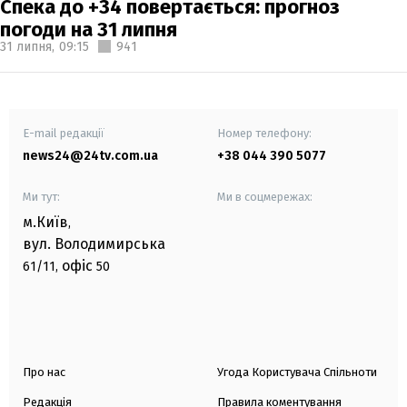
Спека до +34 повертається: прогноз
погоди на 31 липня
31 липня,
09:15
941
E-mail редакції
Номер телефону:
news24@24tv.com.ua
+38 044 390 5077
Ми тут:
Ми в соцмережах:
м.Київ
,
вул. Володимирська
офіс
61/11,
50
Про нас
Угода Користувача Спільноти
Редакція
Правила коментування