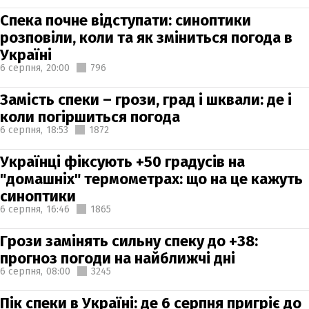
Спека почне відступати: синоптики
розповіли, коли та як зміниться погода в
Україні
6 серпня,
20:00
796
Замість спеки – грози, град і шквали: де і
коли погіршиться погода
6 серпня,
18:53
1872
Українці фіксують +50 градусів на
"домашніх" термометрах: що на це кажуть
синоптики
6 серпня,
16:46
1865
Грози замінять сильну спеку до +38:
прогноз погоди на найближчі дні
6 серпня,
08:00
3245
Пік спеки в Україні: де 6 серпня пригріє до