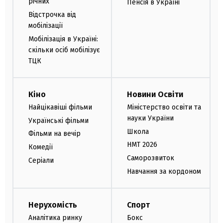
річних
Пенсія в Україні
Відстрочка від
мобілізації
Мобілізація в Україні:
скільки осіб мобілізує
ТЦК
Кіно
Новини Освіти
Найцікавіші фільми
Міністерство освіти та
науки України
Українські фільми
Школа
Фільми на вечір
НМТ 2026
Комедії
Саморозвиток
Серіали
Навчання за кордоном
Нерухомість
Спорт
Аналітика ринку
Бокс