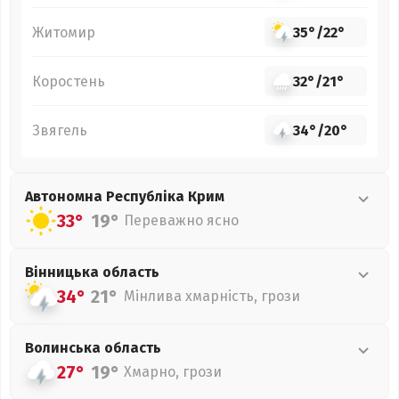
Житомир
35°
/
22°
Коростень
32°
/
21°
Звягель
34°
/
20°
Автономна Республіка Крим
33°
19°
Переважно ясно
Вінницька
область
34°
21°
Мінлива хмарність, грози
Волинська
область
27°
19°
Хмарно, грози