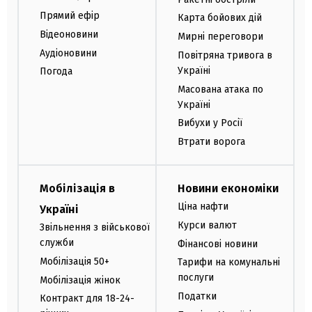
Прямий ефір
Карта бойових дій
Відеоновини
Мирні переговори
Аудіоновини
Повітряна тривога в
Україні
Погода
Масована атака по
Україні
Вибухи у Росії
Втрати ворога
Мобілізація в
Новини економіки
Ціна нафти
Україні
Курси валют
Звільнення з військової
служби
Фінансові новини
Мобілізація 50+
Тарифи на комунальні
послуги
Мобілізація жінок
Податки
Контракт для 18-24-