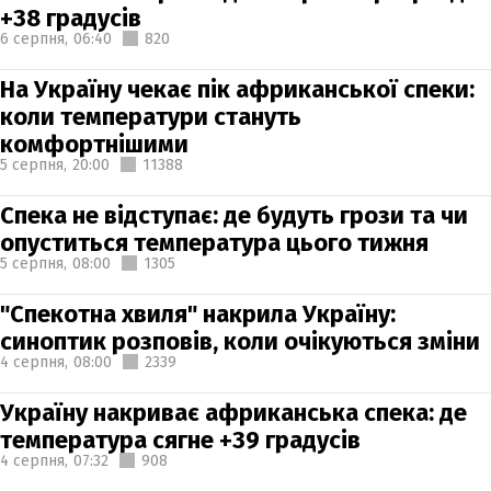
+38 градусів
6 серпня,
06:40
820
На Україну чекає пік африканської спеки:
коли температури стануть
комфортнішими
5 серпня,
20:00
11388
Спека не відступає: де будуть грози та чи
опуститься температура цього тижня
5 серпня,
08:00
1305
"Спекотна хвиля" накрила Україну:
синоптик розповів, коли очікуються зміни
4 серпня,
08:00
2339
Україну накриває африканська спека: де
температура сягне +39 градусів
4 серпня,
07:32
908