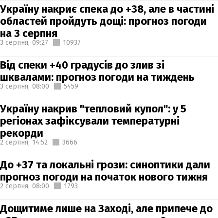
Україну накриє спека до +38, але в частині
областей пройдуть дощі: прогноз погоди
на 3 серпня
3 серпня,
09:27
10937
Від спеки +40 градусів до злив зі
шквалами: прогноз погоди на тиждень
3 серпня,
08:00
5459
Україну накрив "тепловий купол": у 5
регіонах зафіксували температурні
рекорди
2 серпня,
14:52
3666
До +37 та локальні грози: синоптики дали
прогноз погоди на початок нового тижня
2 серпня,
08:00
1793
Дощитиме лише на Заході, але припече до