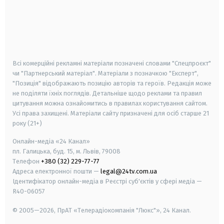
android
apple
smart tv
samsung smart tv
Всі комерційні рекламні матеріали позначені словами "Спецпроєкт"
чи "Партнерський матеріал". Матеріали з позначкою "Експерт",
"Позиція" відображають позицію авторів та героїв. Редакція може
не поділяти їхніх поглядів. Детальніше щодо реклами та правил
цитування можна ознайомитись в правилах користування сайтом.
Усі права захищені.
Матеріали сайту призначені для осіб старше
21
року (21+)
Онлайн-медіа «24 Канал»
пл. Галицька, буд. 15, м. Львів, 79008
Телефон
+380 (32) 229-77-77
Адреса електронної пошти —
legal@24tv.com.ua
Ідентифікатор онлайн-медіа в Реєстрі суб'єктів у сфері медіа —
R40-06057
© 2005—2026,
ПрАТ «Телерадіокомпанія "Люкс"», 24 Канал.