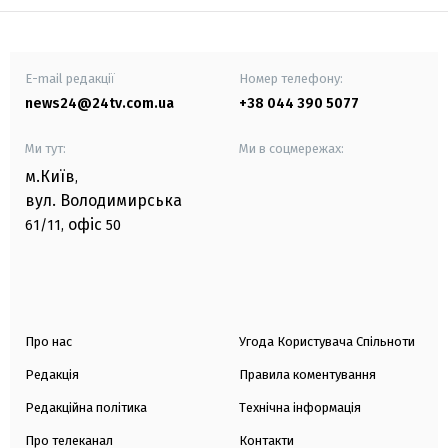
E-mail редакції
Номер телефону:
news24@24tv.com.ua
+38 044 390 5077
Ми тут:
Ми в соцмережах:
м.Київ
,
вул. Володимирська
офіс
61/11,
50
Про нас
Угода Користувача Спільноти
Редакція
Правила коментування
Редакційна політика
Технічна інформація
Про телеканал
Контакти