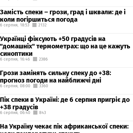
Замість спеки – грози, град і шквали: де і
коли погіршиться погода
6 серпня,
18:53
2132
Українці фіксують +50 градусів на
"домашніх" термометрах: що на це кажуть
синоптики
6 серпня,
16:46
2386
Грози замінять сильну спеку до +38:
прогноз погоди на найближчі дні
6 серпня,
08:00
3360
Пік спеки в Україні: де 6 серпня пригріє до
+38 градусів
6 серпня,
06:40
843
На Україну чекає пік африканської спеки: