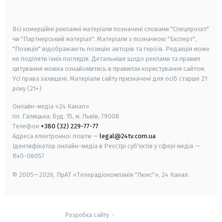
smart tv
samsung smart tv
Всі комерційні рекламні матеріали позначені словами "Спецпроєкт"
чи "Партнерський матеріал". Матеріали з позначкою "Експерт",
"Позиція" відображають позицію авторів та героїв. Редакція може
не поділяти їхніх поглядів. Детальніше щодо реклами та правил
цитування можна ознайомитись в правилах користування сайтом.
Усі права захищені.
Матеріали сайту призначені для осіб старше
21
року (21+)
Онлайн-медіа «24 Канал»
пл. Галицька, буд. 15, м. Львів, 79008
Телефон
+380 (32) 229-77-77
Адреса електронної пошти —
legal@24tv.com.ua
Ідентифікатор онлайн-медіа в Реєстрі суб'єктів у сфері медіа —
R40-06057
© 2005—2026,
ПрАТ «Телерадіокомпанія "Люкс"», 24 Канал.
Розробка сайту
-