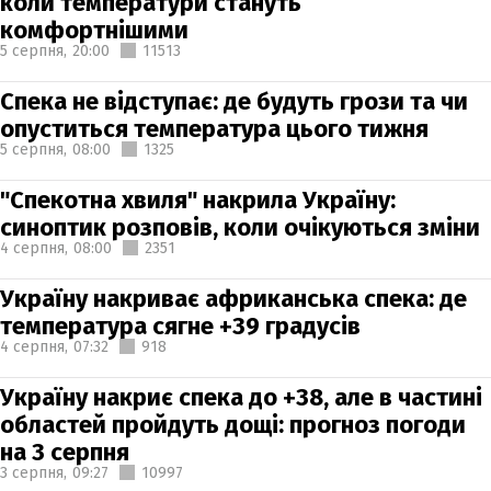
коли температури стануть
комфортнішими
5 серпня,
20:00
11513
Спека не відступає: де будуть грози та чи
опуститься температура цього тижня
5 серпня,
08:00
1325
"Спекотна хвиля" накрила Україну:
синоптик розповів, коли очікуються зміни
4 серпня,
08:00
2351
Україну накриває африканська спека: де
температура сягне +39 градусів
4 серпня,
07:32
918
Україну накриє спека до +38, але в частині
областей пройдуть дощі: прогноз погоди
на 3 серпня
3 серпня,
09:27
10997