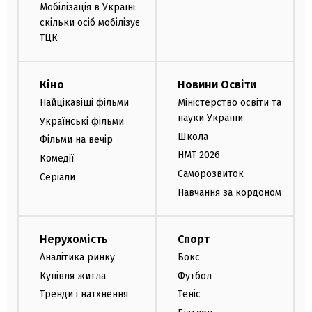
Мобілізація в Україні:
скільки осіб мобілізує
ТЦК
Кіно
Новини Освіти
Найцікавіші фільми
Міністерство освіти та
науки України
Українські фільми
Школа
Фільми на вечір
НМТ 2026
Комедії
Саморозвиток
Серіали
Навчання за кордоном
Нерухомість
Спорт
Аналітика ринку
Бокс
Купівля житла
Футбол
Тренди і натхнення
Теніс