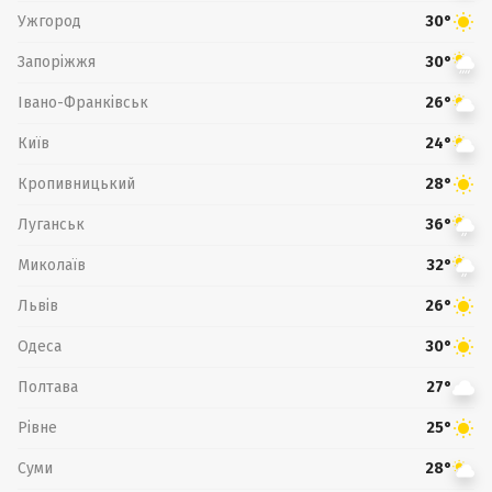
Ужгород
30°
Запоріжжя
30°
Івано-Франківськ
26°
Київ
24°
Кропивницький
28°
Луганськ
36°
Миколаїв
32°
Львів
26°
Одеса
30°
Полтава
27°
Рівне
25°
Суми
28°