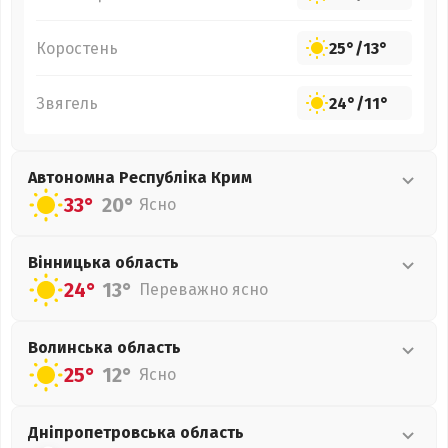
Коростень
25°
/
13°
Звягель
24°
/
11°
Автономна Республіка Крим
33°
20°
Ясно
Вінницька
область
24°
13°
Переважно ясно
Волинська
область
25°
12°
Ясно
Дніпропетровська
область