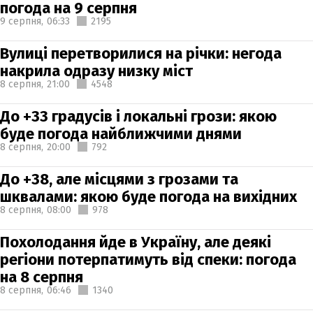
погода на 9 серпня
9 серпня,
06:33
2195
Вулиці перетворилися на річки: негода
накрила одразу низку міст
8 серпня,
21:00
4548
До +33 градусів і локальні грози: якою
буде погода найближчими днями
8 серпня,
20:00
792
До +38, але місцями з грозами та
шквалами: якою буде погода на вихідних
8 серпня,
08:00
978
Похолодання йде в Україну, але деякі
регіони потерпатимуть від спеки: погода
на 8 серпня
8 серпня,
06:46
1340