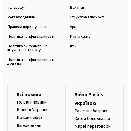
Телеведучі
Вакансії
Рекламодавцям
Структура власності
Правила користування
Архів
Політика конфіденційності
Карта сайту
Політика використання
Ігри
штучного інтелекту
Політика конфіденційності
додатку
Всі новини
Війна Росії з
Головні новини
Україною
Новини України
Ракетні обстріли
Прямий ефір
Карта бойових дій
Відеоновини
Мирні переговори