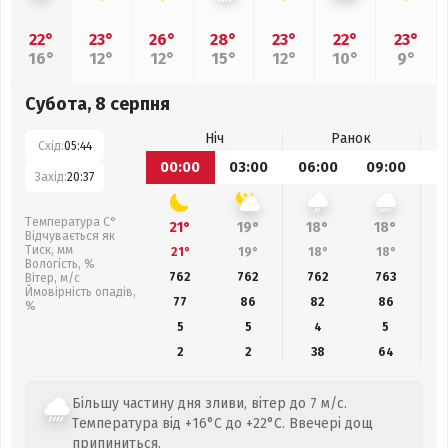
22°
23°
26°
28°
23°
22°
23°
16°
12°
12°
15°
12°
10°
9°
Субота, 8 серпня
Ніч
Ранок
Схід:
05:44
00:00
03:00
06:00
09:00
1
Захід:
20:37
Температура С°
21°
19°
18°
18°
Відчувається як
Тиск, мм
21°
19°
18°
18°
Вологість, %
762
762
762
763
Вітер, м/с
Ймовірність опадів,
77
86
82
86
%
5
5
4
5
2
2
38
64
Більшу частину дня зливи, вітер до 7 м/с.
Температура від +16°C до +22°C. Ввечері дощ
припиниться.