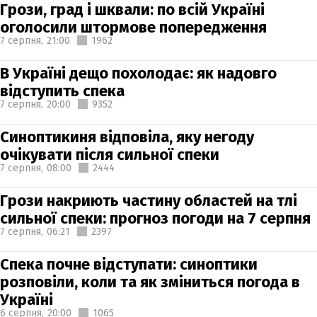
Грози, град і шквали: по всій Україні
оголосили штормове попередження
7 серпня,
21:00
1962
В Україні дещо похолодає: як надовго
відступить спека
7 серпня,
20:00
9352
Синоптикиня відповіла, яку негоду
очікувати після сильної спеки
7 серпня,
08:00
2444
Грози накриють частину областей на тлі
сильної спеки: прогноз погоди на 7 серпня
7 серпня,
06:21
2397
Спека почне відступати: синоптики
розповіли, коли та як зміниться погода в
Україні
6 серпня,
20:00
1065