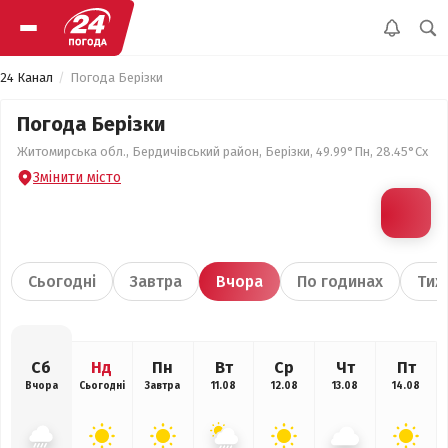
24 Канал
Погода Берізки
Погода Берізки
Житомирська обл., Бердичівський район, Берізки, 49.99°Пн, 28.45°Сх
Змінити місто
Сьогодні
Завтра
Вчора
По годинах
Тиж
Сб
Нд
Пн
Вт
Ср
Чт
Пт
Вчора
Сьогодні
Завтра
11.08
12.08
13.08
14.08