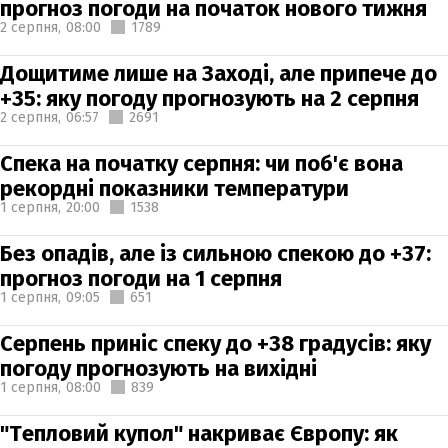
прогноз погоди на початок нового тижня
2 серпня,
08:00
1789
Дощитиме лише на Заході, але припече до
+35: яку погоду прогнозують на 2 серпня
2 серпня,
06:57
2691
Спека на початку серпня: чи поб'є вона
рекордні показники температури
1 серпня,
20:00
1538
Без опадів, але із сильною спекою до +37:
прогноз погоди на 1 серпня
1 серпня,
09:05
651
Серпень приніс спеку до +38 градусів: яку
погоду прогнозують на вихідні
1 серпня,
08:00
839
"Тепловий купол" накриває Європу: як