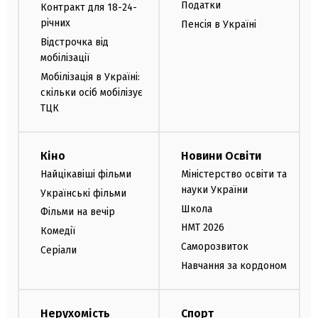
Податки
Контракт для 18-24-
річних
Пенсія в Україні
Відстрочка від
мобілізації
Мобілізація в Україні:
скільки осіб мобілізує
ТЦК
Кіно
Новини Освіти
Найцікавіші фільми
Міністерство освіти та
науки України
Українські фільми
Школа
Фільми на вечір
НМТ 2026
Комедії
Саморозвиток
Серіали
Навчання за кордоном
Нерухомість
Спорт