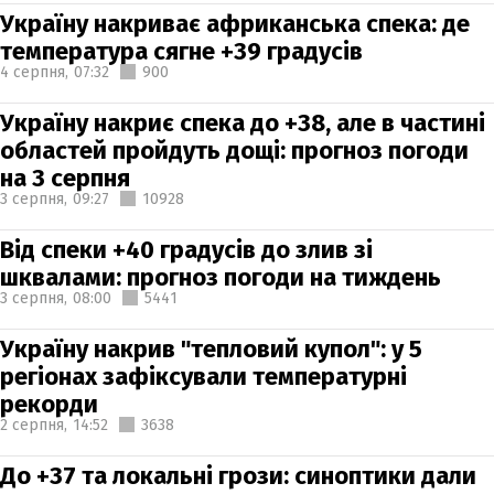
Україну накриває африканська спека: де
температура сягне +39 градусів
4 серпня,
07:32
900
Україну накриє спека до +38, але в частині
областей пройдуть дощі: прогноз погоди
на 3 серпня
3 серпня,
09:27
10928
Від спеки +40 градусів до злив зі
шквалами: прогноз погоди на тиждень
3 серпня,
08:00
5441
Україну накрив "тепловий купол": у 5
регіонах зафіксували температурні
рекорди
2 серпня,
14:52
3638
До +37 та локальні грози: синоптики дали