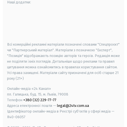
Наші додатки:
android
apple
smart tv
samsung smart tv
Всі комерційні рекламні матеріали позначені словами "Спецпроєкт"
чи "Партнерський матеріал". Матеріали з позначкою "Експерт",
"Позиція" відображають позицію авторів та героїв. Редакція може
не поділяти їхніх поглядів. Детальніше щодо реклами та правил
цитування можна ознайомитись в правилах користування сайтом.
Усі права захищені.
Матеріали сайту призначені для осіб старше
21
року (21+)
Онлайн-медіа «24 Канал»
пл. Галицька, буд. 15, м. Львів, 79008
Телефон
+380 (32) 229-77-77
Адреса електронної пошти —
legal@24tv.com.ua
Ідентифікатор онлайн-медіа в Реєстрі суб'єктів у сфері медіа —
R40-06057