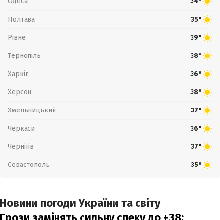
Одеса
34°
Полтава
35°
Рівне
39°
Тернопіль
38°
Харків
36°
Херсон
38°
Хмельницький
37°
Черкаси
36°
Чернігів
37°
Севастополь
35°
Новини погоди України та світу
Грози замінять сильну спеку до +38: