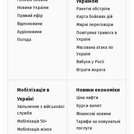
Україною
Новини України
Ракетні обстріли
Прямий ефір
Карта бойових дій
Відеоновини
Мирні переговори
Аудіоновини
Повітряна тривога в
Україні
Погода
Масована атака по
Україні
Вибухи у Росії
Втрати ворога
Мобілізація в
Новини економіки
Ціна нафти
Україні
Курси валют
Звільнення з військової
служби
Фінансові новини
Мобілізація 50+
Тарифи на комунальні
послуги
Мобілізація жінок