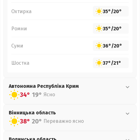
Охтирка
35°
/
20°
Ромни
35°
/
20°
Суми
36°
/
20°
Шостка
37°
/
21°
Автономна Республіка Крим
34°
19°
Ясно
Вінницька
область
38°
20°
Переважно ясно
Волинська
область