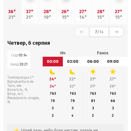
36°
37°
28°
26°
27°
28°
27°
21°
21°
19°
15°
14°
15°
15°
7
/14
Четвер, 6 серпня
Ніч
Ранок
Схід:
05:14
00:00
03:00
06:00
09:00
1
Захід:
20:21
Температура С°
24°
22°
21°
27°
Відчувається як
Тиск, мм
24°
22°
21°
29°
Вологість, %
763
763
763
763
Вітер, м/с
Ймовірність опадів,
79
79
81
66
%
3
3
3
3
2
4
2
2
Цілий день небо буде чистим, опадів не