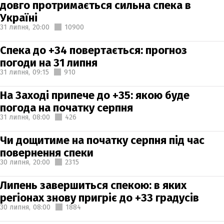
довго протримається сильна спека в
Україні
31 липня,
20:00
10900
Спека до +34 повертається: прогноз
погоди на 31 липня
31 липня,
09:15
910
На Заході припече до +35: якою буде
погода на початку серпня
31 липня,
08:00
426
Чи дощитиме на початку серпня під час
повернення спеки
30 липня,
20:00
2315
Липень завершиться спекою: в яких
регіонах знову пригріє до +33 градусів
30 липня,
08:00
1884