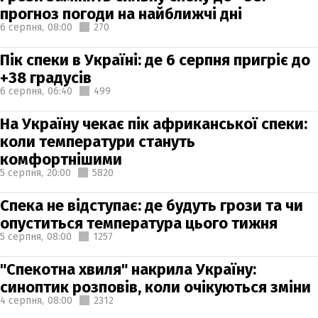
прогноз погоди на найближчі дні
6 серпня,
08:00
270
Пік спеки в Україні: де 6 серпня пригріє до
+38 градусів
6 серпня,
06:40
499
На Україну чекає пік африканської спеки:
коли температури стануть
комфортнішими
5 серпня,
20:00
5820
Спека не відступає: де будуть грози та чи
опуститься температура цього тижня
5 серпня,
08:00
1257
"Спекотна хвиля" накрила Україну:
синоптик розповів, коли очікуються зміни
4 серпня,
08:00
2312