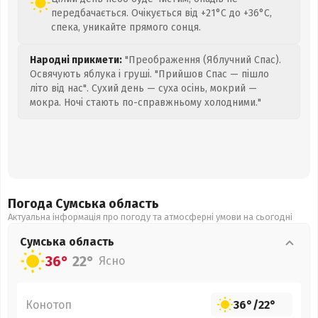
передбачається. Очікується від +21°C до +36°C,
спека, уникайте прямого сонця.
Народні прикмети:
"Преображення (Яблучний Спас).
Освячують яблука і груші. "Прийшов Спас — пішло
літо від нас". Сухий день — суха осінь, мокрий —
мокра. Ночі стають по-справжньому холодними."
Погода Сумська
область
Актуальна інформація про погоду та атмосферні умови на сьогодні
Сумська
область
36°
22°
Ясно
Конотоп
36°
/
22°