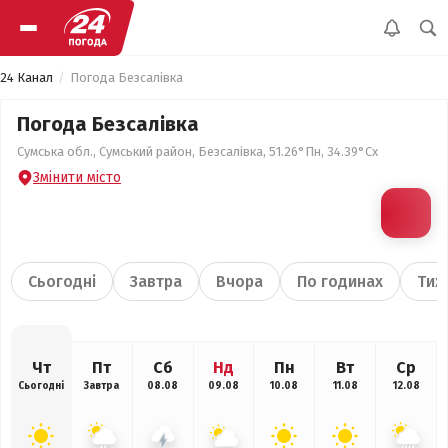
24 Канал
Погода Безсалівка
Погода Безсалівка
Сумська обл., Сумський район, Безсалівка, 51.26°Пн, 34.39°Сх
Змінити місто
Сьогодні
Завтра
Вчора
По годинах
Тиж
Чт
Пт
Сб
Нд
Пн
Вт
Ср
Сьогодні
Завтра
08.08
09.08
10.08
11.08
12.08