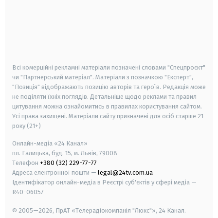
android
apple
smart tv
samsung smart tv
Всі комерційні рекламні матеріали позначені словами "Спецпроєкт"
чи "Партнерський матеріал". Матеріали з позначкою "Експерт",
"Позиція" відображають позицію авторів та героїв. Редакція може
не поділяти їхніх поглядів. Детальніше щодо реклами та правил
цитування можна ознайомитись в правилах користування сайтом.
Усі права захищені.
Матеріали сайту призначені для осіб старше
21
року (21+)
Онлайн-медіа «24 Канал»
пл. Галицька, буд. 15, м. Львів, 79008
Телефон
+380 (32) 229-77-77
Адреса електронної пошти —
legal@24tv.com.ua
Ідентифікатор онлайн-медіа в Реєстрі суб'єктів у сфері медіа —
R40-06057
© 2005—2026,
ПрАТ «Телерадіокомпанія "Люкс"», 24 Канал.