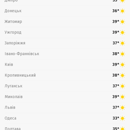
Дніпро
35°
Донецьк
36°
Житомир
39°
Ужгород
39°
Запоріжжя
37°
Івано-Франківськ
38°
Київ
39°
Кропивницький
38°
Луганськ
37°
Миколаїв
39°
Львів
37°
Одеса
33°
Полтава
35°