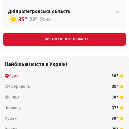
Дніпропетровська
область
35°
23°
Ясно
ПОКАЗАТИ ІНШІ ОБЛАСТІ
Найбільші міста в Україні
Суми
36°
Сімферополь
35°
Вінниця
38°
Чернівці
37°
Луцьк
39°