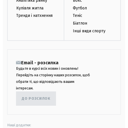
Аналітика ринку
Бокс
Купівля житла
Футбол
Тренди і натхнення
Теніс
Біатлон
Інші види спорту
Email - розсилка
Будьте в курсі всіх новин і оновлень!
Перейдіть на сторінку наших розсилок, щоб
обрати ті, що відповідають вашим
інтересам.
ДО РОЗСИЛОК
Наші додатки: