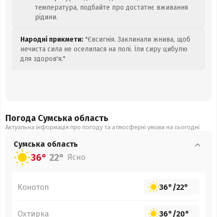
температура, подбайте про достатнє вживання
рідини.
Народні прикмети:
"Євсигнія. Заклинали жнива, щоб
нечиста сила не оселилася на полі. Їли сиру цибулю
для здоров'я."
Погода Сумська
область
Актуальна інформація про погоду та атмосферні умови на сьогодні
Сумська
область
36°
22°
Ясно
Конотоп
36°
/
22°
Охтирка
36°
/
20°