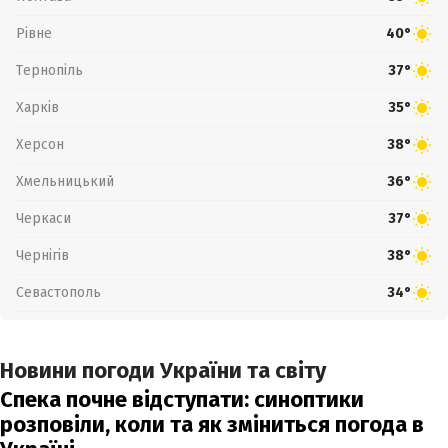
Рівне
40°
Тернопіль
37°
Харків
35°
Херсон
38°
Хмельницький
36°
Черкаси
37°
Чернігів
38°
Севастополь
34°
Новини погоди України та світу
Спека почне відступати: синоптики
розповіли, коли та як зміниться погода в