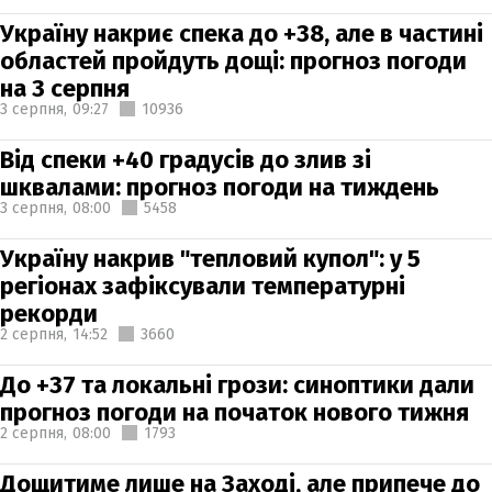
Україну накриє спека до +38, але в частині
областей пройдуть дощі: прогноз погоди
на 3 серпня
3 серпня,
09:27
10936
Від спеки +40 градусів до злив зі
шквалами: прогноз погоди на тиждень
3 серпня,
08:00
5458
Україну накрив "тепловий купол": у 5
регіонах зафіксували температурні
рекорди
2 серпня,
14:52
3660
До +37 та локальні грози: синоптики дали
прогноз погоди на початок нового тижня
2 серпня,
08:00
1793
Дощитиме лише на Заході, але припече до