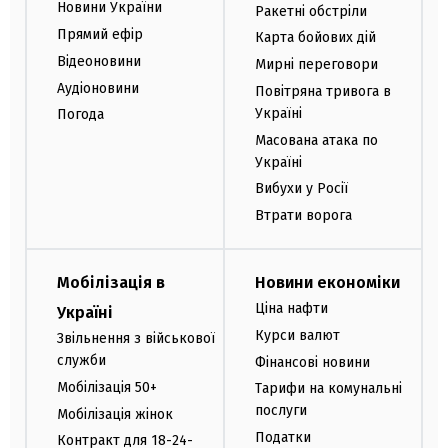
Новини України
Ракетні обстріли
Прямий ефір
Карта бойових дій
Відеоновини
Мирні переговори
Аудіоновини
Повітряна тривога в
Україні
Погода
Масована атака по
Україні
Вибухи у Росії
Втрати ворога
Мобілізація в
Новини економіки
Ціна нафти
Україні
Курси валют
Звільнення з військової
служби
Фінансові новини
Мобілізація 50+
Тарифи на комунальні
послуги
Мобілізація жінок
Податки
Контракт для 18-24-