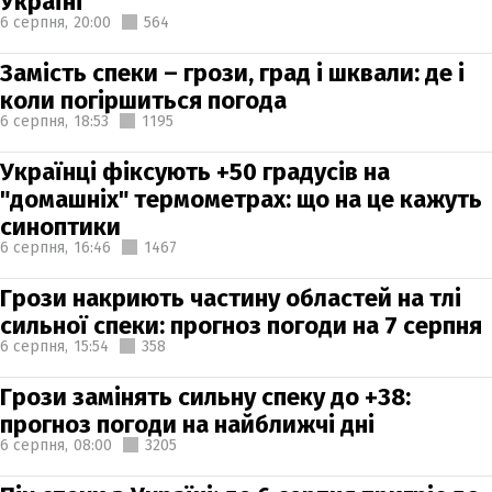
Україні
6 серпня,
20:00
564
Замість спеки – грози, град і шквали: де і
коли погіршиться погода
6 серпня,
18:53
1195
Українці фіксують +50 градусів на
"домашніх" термометрах: що на це кажуть
синоптики
6 серпня,
16:46
1467
Грози накриють частину областей на тлі
сильної спеки: прогноз погоди на 7 серпня
6 серпня,
15:54
358
Грози замінять сильну спеку до +38:
прогноз погоди на найближчі дні
6 серпня,
08:00
3205