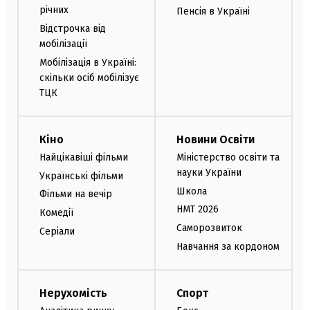
річних
Пенсія в Україні
Відстрочка від
мобілізації
Мобілізація в Україні:
скільки осіб мобілізує
ТЦК
Кіно
Новини Освіти
Найцікавіші фільми
Міністерство освіти та
науки України
Українські фільми
Школа
Фільми на вечір
НМТ 2026
Комедії
Саморозвиток
Серіали
Навчання за кордоном
Нерухомість
Спорт