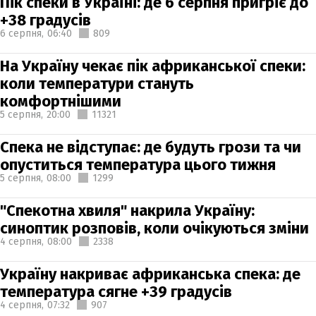
Пік спеки в Україні: де 6 серпня пригріє до
+38 градусів
6 серпня,
06:40
809
На Україну чекає пік африканської спеки:
коли температури стануть
комфортнішими
5 серпня,
20:00
11321
Спека не відступає: де будуть грози та чи
опуститься температура цього тижня
5 серпня,
08:00
1299
"Спекотна хвиля" накрила Україну:
синоптик розповів, коли очікуються зміни
4 серпня,
08:00
2338
Україну накриває африканська спека: де
температура сягне +39 градусів
4 серпня,
07:32
907