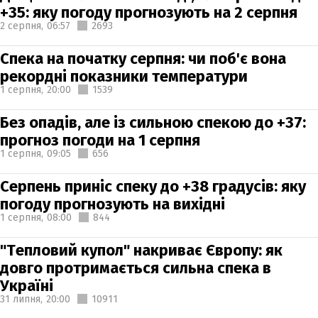
+35: яку погоду прогнозують на 2 серпня
2 серпня,
06:57
2693
Спека на початку серпня: чи поб'є вона
рекордні показники температури
1 серпня,
20:00
1539
Без опадів, але із сильною спекою до +37:
прогноз погоди на 1 серпня
1 серпня,
09:05
656
Серпень приніс спеку до +38 градусів: яку
погоду прогнозують на вихідні
1 серпня,
08:00
844
"Тепловий купол" накриває Європу: як
довго протримається сильна спека в
Україні
31 липня,
20:00
10911