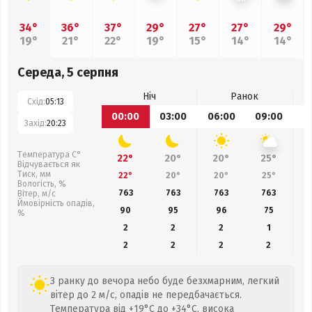
34°
36°
37°
29°
27°
27°
29°
19°
21°
22°
19°
15°
14°
14°
Середа, 5 серпня
Ніч
Ранок
Схід:
05:13
00:00
03:00
06:00
09:00
1
Захід:
20:23
Температура С°
22°
20°
20°
25°
Відчувається як
Тиск, мм
22°
20°
20°
25°
Вологість, %
763
763
763
763
Вітер, м/с
Ймовірність опадів,
90
95
96
75
%
2
2
2
1
2
2
2
2
З ранку до вечора небо буде безхмарним, легкий
вітер до 2 м/с, опадів не передбачається.
Температура від +19°C до +34°C, висока