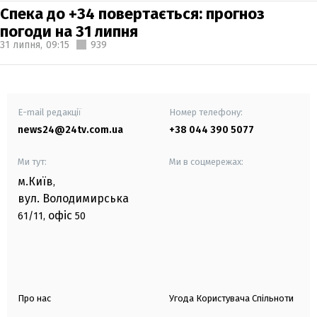
Спека до +34 повертається: прогноз
погоди на 31 липня
31 липня,
09:15
939
E-mail редакції
Номер телефону:
news24@24tv.com.ua
+38 044 390 5077
Ми тут:
Ми в соцмережах:
м.Київ
,
вул. Володимирська
офіс
61/11,
50
Про нас
Угода Користувача Спільноти