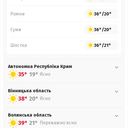
Ромни
36°
/
20°
Суми
36°
/
20°
Шостка
36°
/
21°
Автономна Республіка Крим
35°
19°
Ясно
Вінницька
область
38°
20°
Ясно
Волинська
область
39°
21°
Переважно ясно