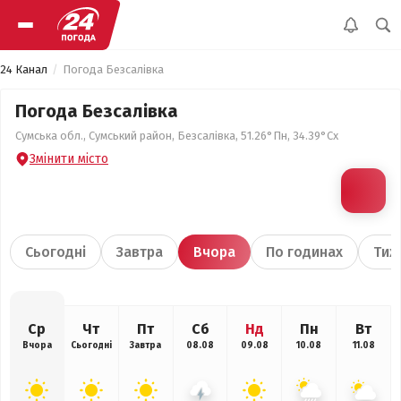
24 Канал
Погода Безсалівка
Погода Безсалівка
Сумська обл., Сумський район, Безсалівка, 51.26°Пн, 34.39°Сх
Змінити місто
Сьогодні
Завтра
Вчора
По годинах
Тиж
Ср
Чт
Пт
Сб
Нд
Пн
Вт
Вчора
Сьогодні
Завтра
08.08
09.08
10.08
11.08