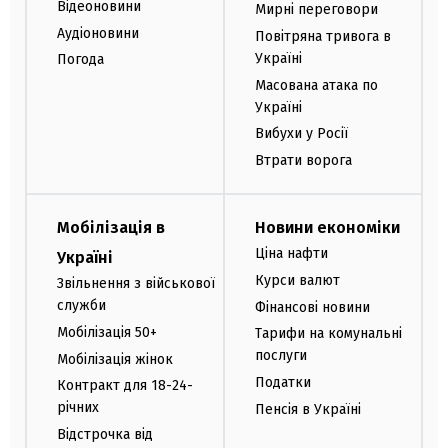
Відеоновини
Мирні переговори
Аудіоновини
Повітряна тривога в
Україні
Погода
Масована атака по
Україні
Вибухи у Росії
Втрати ворога
Мобілізація в
Новини економіки
Ціна нафти
Україні
Курси валют
Звільнення з військової
служби
Фінансові новини
Мобілізація 50+
Тарифи на комунальні
послуги
Мобілізація жінок
Податки
Контракт для 18-24-
річних
Пенсія в Україні
Відстрочка від