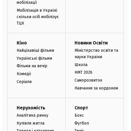
мобілізації
Мобілізація в Україні:
скільки осіб мобілізує
ТЦК
Кіно
Новини Освіти
Найцікавіші фільми
Міністерство освіти та
науки України
Українські фільми
Школа
Фільми на вечір
НМТ 2026
Комедії
Саморозвиток
Серіали
Навчання за кордоном
Нерухомість
Спорт
Аналітика ринку
Бокс
Купівля житла
Футбол
Тренди і натхнення
Теніс