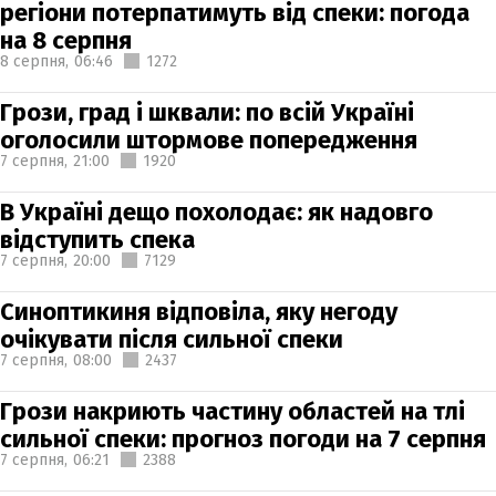
регіони потерпатимуть від спеки: погода
на 8 серпня
8 серпня,
06:46
1272
Грози, град і шквали: по всій Україні
оголосили штормове попередження
7 серпня,
21:00
1920
В Україні дещо похолодає: як надовго
відступить спека
7 серпня,
20:00
7129
Синоптикиня відповіла, яку негоду
очікувати після сильної спеки
7 серпня,
08:00
2437
Грози накриють частину областей на тлі
сильної спеки: прогноз погоди на 7 серпня
7 серпня,
06:21
2388