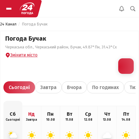
24 Канал
Погода Бучак
Погода Бучак
Черкаська обл., Черкаський район, Бучак, 49.87°Пн, 31.43°Сх
Змінити місто
Сьогодні
Завтра
Вчора
По годинах
Тиж
Сб
Нд
Пн
Вт
Ср
Чт
Пт
Сьогодні
Завтра
10.08
11.08
12.08
13.08
14.08