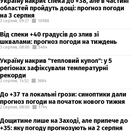
Україну накриє спека до +38, але в частині
областей пройдуть дощі: прогноз погоди
на 3 серпня
3 серпня,
09:27
10988
Від спеки +40 градусів до злив зі
шквалами: прогноз погоди на тиждень
3 серпня,
08:00
5464
Україну накрив "тепловий купол": у 5
регіонах зафіксували температурні
рекорди
2 серпня,
14:52
3684
До +37 та локальні грози: синоптики дали
прогноз погоди на початок нового тижня
2 серпня,
08:00
1794
Дощитиме лише на Заході, але припече до
+35: яку погоду прогнозують на 2 серпня