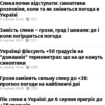
Спека почне відступати: синоптики
розповіли, коли та як зміниться погода в
Україні
6 серпня,
20:00
1037
Замість спеки – грози, град і шквали: де і
коли погіршиться погода
6 серпня,
18:53
2127
Українці фіксують +50 градусів на
"домашніх" термометрах: що на це кажуть
синоптики
6 серпня,
16:46
2350
Грози замінять сильну спеку до +38:
прогноз погоди на найближчі дні
6 серпня,
08:00
3356
Пік спеки в Україні: де 6 серпня пригріє до