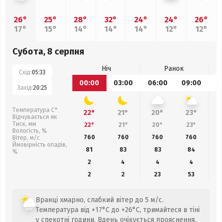
26°
25°
28°
32°
24°
24°
26°
17°
15°
14°
14°
14°
12°
12°
Субота, 8 серпня
Ніч
Ранок
Схід:
05:33
00:00
03:00
06:00
09:00
1
Захід:
20:25
Температура С°
22°
21°
20°
23°
Відчувається як
Тиск, мм
22°
21°
20°
23°
Вологість, %
760
760
760
760
Вітер, м/с
Ймовірність опадів,
81
83
83
84
%
2
4
4
4
2
2
23
53
Вранці хмарно, слабкий вітер до 5 м/с.
Температура від +17°C до +26°C, тримайтеся в тіні
у спекотні години. Вдень очікується прояснення.