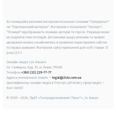
smart tv
samsung smart tv
Всі комерційні рекламні матеріали позначені словами "Спецпроєкт"
чи "Партнерський матеріал". Матеріали з позначкою "Експерт",
"Позиція" відображають позицію авторів та героїв. Редакція може
не поділяти їхніх поглядів. Детальніше щодо реклами та правил
цитування можна ознайомитись в правилах користування сайтом.
Усі права захищені.
Матеріали сайту призначені для осіб старше
21
року (21+)
Онлайн-медіа «24 Канал»
пл. Галицька, буд. 15, м. Львів, 79008
Телефон
+380 (32) 229-77-77
Адреса електронної пошти —
legal@24tv.com.ua
Ідентифікатор онлайн-медіа в Реєстрі суб'єктів у сфері медіа —
R40-06057
© 2005—2026,
ПрАТ «Телерадіокомпанія "Люкс"», 24 Канал.