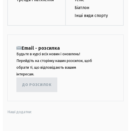
Біатлон
Інші види спорту
Email - розсилка
Будьте в курсі всіх новин і оновлень!
Перейдіть на сторінку наших розсилок, щоб
обрати ті, що відповідають вашим
інтересам.
ДО РОЗСИЛОК
Наші додатки:
android
apple