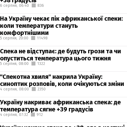
+38 градусів
6 серпня,
06:40
836
На Україну чекає пік африканської спеки:
коли температури стануть
комфортнішими
5 серпня,
20:00
11498
Спека не відступає: де будуть грози та чи
опуститься температура цього тижня
5 серпня,
08:00
1322
"Спекотна хвиля" накрила Україну:
синоптик розповів, коли очікуються зміни
4 серпня,
08:00
2350
Україну накриває африканська спека: де
температура сягне +39 градусів
4 серпня,
07:32
912