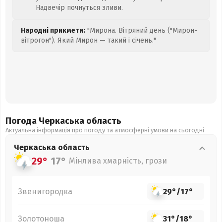
Надвечір почнуться зливи.
Народні прикмети:
"Мирона. Вітряний день ("Мирон-
вітрогон"). Який Мирон — такий і січень."
Погода Черкаська
область
Актуальна інформація про погоду та атмосферні умови на сьогодні
Черкаська
область
29°
17°
Мінлива хмарність, грози
Звенигородка
29°
/
17°
Золотоноша
31°
/
18°