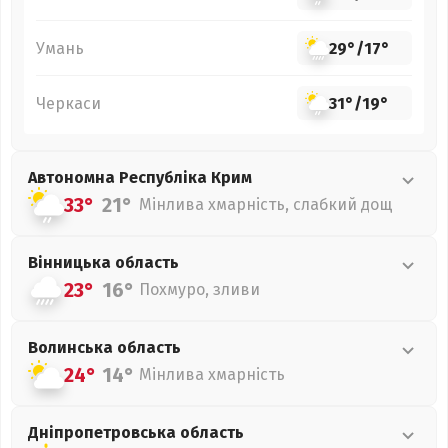
Умань
29°
/
17°
Черкаси
31°
/
19°
Автономна Республіка Крим
33°
21°
Мінлива хмарність, слабкий дощ
Вінницька
область
23°
16°
Похмуро, зливи
Волинська
область
24°
14°
Мінлива хмарність
Дніпропетровська
область