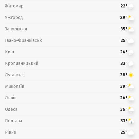
Житомир
22°
Ужгород
29°
Запоріжжя
35°
Івано-Франківськ
25°
Київ
24°
Кропивницький
33°
Луганськ
38°
Миколаїв
39°
Львів
24°
Одеса
36°
Полтава
33°
Рівне
25°