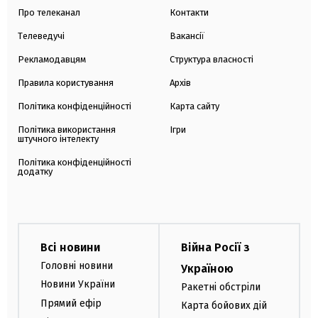
Про телеканал
Контакти
Телеведучі
Вакансії
Рекламодавцям
Структура власності
Правила користування
Архів
Політика конфіденційності
Карта сайту
Політика використання
Ігри
штучного інтелекту
Політика конфіденційності
додатку
Всі новини
Війна Росії з
Головні новини
Україною
Новини України
Ракетні обстріли
Прямий ефір
Карта бойових дій