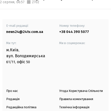
2 серпня,
06:57
2702
E-mail редакції
Номер телефону:
news24@24tv.com.ua
+38 044 390 5077
Ми тут:
Ми в соцмережах:
м.Київ
,
вул. Володимирська
офіс
61/11,
50
Про нас
Угода Користувача Спільноти
Редакція
Правила коментування
Редакційна політика
Технічна інформація