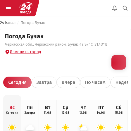
24 Канал
Погода Бучак
Погода Бучак
Черкасская обл., Черкасский район, Бучак, 49.87°С, 31.43°В
Изменить город
Сегодня
Завтра
Вчера
По часам
Недел
Вс
Пн
Вт
Ср
Чт
Пт
Сб
Сегодня
Завтра
11.08
12.08
13.08
14.08
15.08