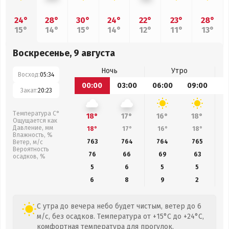
24°
28°
30°
24°
22°
23°
28°
15°
14°
15°
14°
12°
11°
13°
Воскресенье, 9 августа
Ночь
Утро
Восход:
05:34
00:00
03:00
06:00
09:00
1
Закат:
20:23
Температура С°
18°
17°
16°
18°
Ощущается как
Давление, мм
18°
17°
16°
18°
Влажность, %
763
764
764
765
Ветер, м/с
Вероятность
76
66
69
63
осадков, %
5
6
5
5
6
8
9
2
С утра до вечера небо будет чистым, ветер до 6
м/с, без осадков. Температура от +15°C до +24°C,
комфортная температура для прогулок.