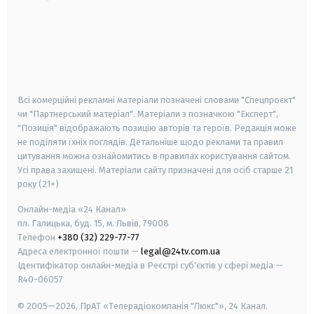
android
apple
smart tv
samsung smart tv
Всі комерційні рекламні матеріали позначені словами "Спецпроєкт"
чи "Партнерський матеріал". Матеріали з позначкою "Експерт",
"Позиція" відображають позицію авторів та героїв. Редакція може
не поділяти їхніх поглядів. Детальніше щодо реклами та правил
цитування можна ознайомитись в правилах користування сайтом.
Усі права захищені.
Матеріали сайту призначені для осіб старше
21
року (21+)
Онлайн-медіа «24 Канал»
пл. Галицька, буд. 15, м. Львів, 79008
Телефон
+380 (32) 229-77-77
Адреса електронної пошти —
legal@24tv.com.ua
Ідентифікатор онлайн-медіа в Реєстрі суб'єктів у сфері медіа —
R40-06057
© 2005—2026,
ПрАТ «Телерадіокомпанія "Люкс"», 24 Канал.