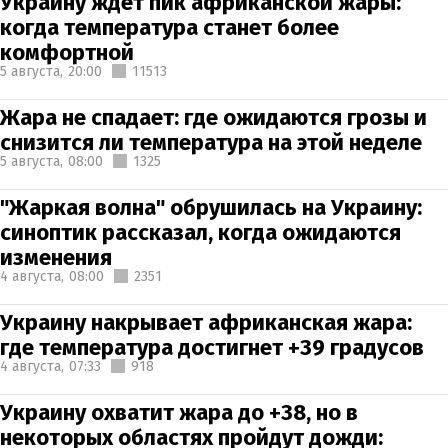
Украину ждет пик африканской жары:
когда температура станет более
комфортной
5 августа,
20:00
11513
Жара не спадает: где ожидаются грозы и
снизится ли температура на этой неделе
5 августа,
08:00
1325
"Жаркая волна" обрушилась на Украину:
синоптик рассказал, когда ожидаются
изменения
4 августа,
08:00
2351
Украину накрывает африканская жара:
где температура достигнет +39 градусов
4 августа,
07:33
918
Украину охватит жара до +38, но в
некоторых областях пройдут дожди: