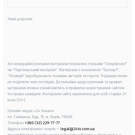
Наші додатки:
android
apple
smart tv
samsung smart tv
Всі комерційні рекламні матеріали позначені словами "Спецпроєкт"
чи "Партнерський матеріал". Матеріали з позначкою "Експерт",
"Позиція" відображають позицію авторів та героїв. Редакція може
не поділяти їхніх поглядів. Детальніше щодо реклами та правил
цитування можна ознайомитись в правилах користування сайтом.
Усі права захищені.
Матеріали сайту призначені для осіб старше
21
року (21+)
Онлайн-медіа «24 Канал»
пл. Галицька, буд. 15, м. Львів, 79008
Телефон
+380 (32) 229-77-77
Адреса електронної пошти —
legal@24tv.com.ua
Ідентифікатор онлайн-медіа в Реєстрі суб'єктів у сфері медіа —