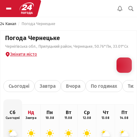
24 Канал
Погода Чернецьке
Погода Чернецьке
Чернігівська обл., Прилуцький район, Чернецьке, 50.76°Пн, 33.01°Сх
Змінити місто
Сьогодні
Завтра
Вчора
По годинах
Тиж
Сб
Нд
Пн
Вт
Ср
Чт
Пт
Сьогодні
Завтра
10.08
11.08
12.08
13.08
14.08