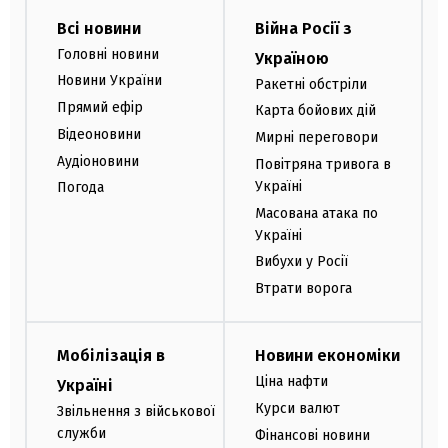
Всі новини
Війна Росії з
Головні новини
Україною
Новини України
Ракетні обстріли
Прямий ефір
Карта бойових дій
Відеоновини
Мирні переговори
Аудіоновини
Повітряна тривога в
Україні
Погода
Масована атака по
Україні
Вибухи у Росії
Втрати ворога
Мобілізація в
Новини економіки
Ціна нафти
Україні
Курси валют
Звільнення з військової
служби
Фінансові новини