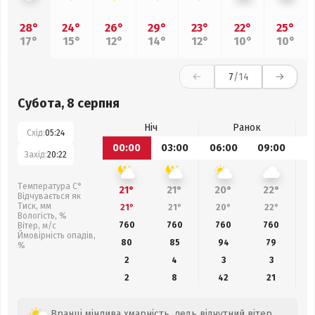
28°
24°
26°
29°
23°
22°
25°
17°
15°
12°
14°
12°
10°
10°
7
/14
Субота, 8 серпня
Ніч
Ранок
Схід:
05:24
00:00
03:00
06:00
09:00
1
Захід:
20:22
Температура С°
21°
21°
20°
22°
Відчувається як
Тиск, мм
21°
21°
20°
22°
Вологість, %
760
760
760
760
Вітер, м/с
Ймовірність опадів,
80
85
94
79
%
2
4
3
3
2
8
42
21
Вранці мінлива хмарність, ледь відчутний вітер