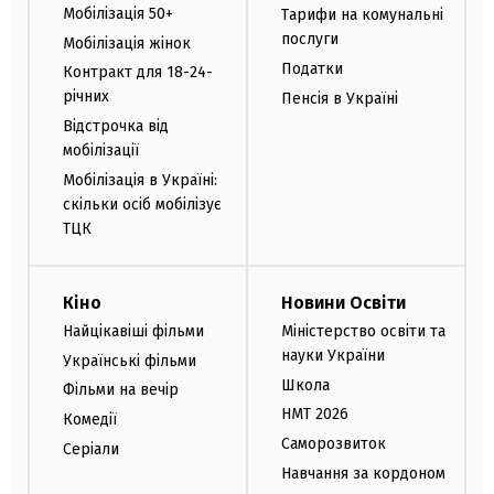
Мобілізація 50+
Тарифи на комунальні
послуги
Мобілізація жінок
Податки
Контракт для 18-24-
річних
Пенсія в Україні
Відстрочка від
мобілізації
Мобілізація в Україні:
скільки осіб мобілізує
ТЦК
Кіно
Новини Освіти
Найцікавіші фільми
Міністерство освіти та
науки України
Українські фільми
Школа
Фільми на вечір
НМТ 2026
Комедії
Саморозвиток
Серіали
Навчання за кордоном