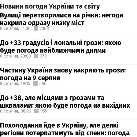
Новини погоди України та світу
Вулиці перетворилися на річки: негода
накрила одразу низку міст
8 серпня,
21:00
2308
До +33 градусів і локальні грози: якою
буде погода найближчими днями
8 серпня,
20:00
378
Частину України знову накриють грози:
погода на 9 серпня
8 серпня,
19:15
586
До +38, але місцями з грозами та
шквалами: якою буде погода на вихідних
8 серпня,
08:00
955
Похолодання йде в Україну, але деякі
регіони потерпатимуть від спеки: погода