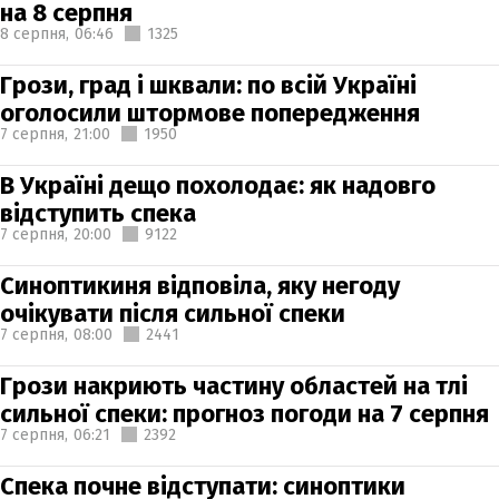
на 8 серпня
8 серпня,
06:46
1325
Грози, град і шквали: по всій Україні
оголосили штормове попередження
7 серпня,
21:00
1950
В Україні дещо похолодає: як надовго
відступить спека
7 серпня,
20:00
9122
Синоптикиня відповіла, яку негоду
очікувати після сильної спеки
7 серпня,
08:00
2441
Грози накриють частину областей на тлі
сильної спеки: прогноз погоди на 7 серпня
7 серпня,
06:21
2392
Спека почне відступати: синоптики