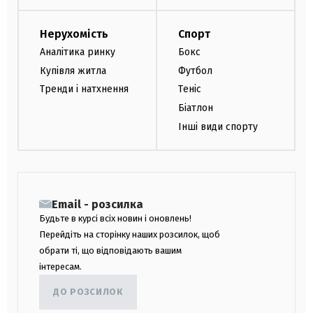
Нерухомість
Спорт
Аналітика ринку
Бокс
Купівля житла
Футбол
Тренди і натхнення
Теніс
Біатлон
Інші види спорту
Email - розсилка
Будьте в курсі всіх новин і оновлень!
Перейдіть на сторінку наших розсилок, щоб
обрати ті, що відповідають вашим
інтересам.
ДО РОЗСИЛОК