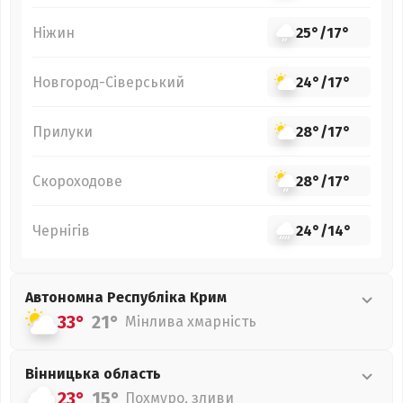
Ніжин
25°
/
17°
Новгород-Сіверський
24°
/
17°
Прилуки
28°
/
17°
Скороходове
28°
/
17°
Чернігів
24°
/
14°
Автономна Республіка Крим
33°
21°
Мінлива хмарність
Вінницька
область
23°
15°
Похмуро, зливи