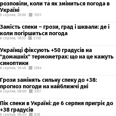
розповіли, коли та як зміниться погода в
Україні
6 серпня,
20:00
1051
Замість спеки – грози, град і шквали: де і
коли погіршиться погода
6 серпня,
18:53
2130
Українці фіксують +50 градусів на
"домашніх" термометрах: що на це кажуть
синоптики
6 серпня,
16:46
2364
Грози замінять сильну спеку до +38:
прогноз погоди на найближчі дні
6 серпня,
08:00
3357
Пік спеки в Україні: де 6 серпня пригріє до
+38 градусів
6 серпня,
06:40
838