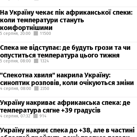
На Україну чекає пік африканської спеки:
коли температури стануть
комфортнішими
5 серпня,
20:00
11500
Спека не відступає: де будуть грози та чи
опуститься температура цього тижня
5 серпня,
08:00
1324
"Спекотна хвиля" накрила Україну:
синоптик розповів, коли очікуються зміни
4 серпня,
08:00
2350
Україну накриває африканська спека: де
температура сягне +39 градусів
4 серпня,
07:32
914
Україну накриє спека до +38, але в частині