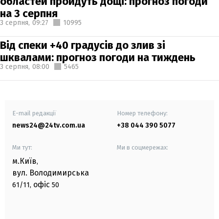
областей пройдуть дощі: прогноз погоди
на 3 серпня
3 серпня,
09:27
10995
Від спеки +40 градусів до злив зі
шквалами: прогноз погоди на тиждень
3 серпня,
08:00
5465
E-mail редакції
Номер телефону:
news24@24tv.com.ua
+38 044 390 5077
Ми тут:
Ми в соцмережах:
м.Київ
,
вул. Володимирська
офіс
61/11,
50