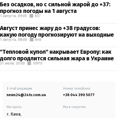
Без осадков, но с сильной жарой до +37:
прогноз погоды на 1 августа
1 августа,
09:05
657
Август принес жару до +38 градусов:
какую погоду прогнозируют на выходные
1 августа,
08:00
846
"Тепловой купол" накрывает Европу: как
долго продлится сильная жара в Украине
31 июля,
20:00
10915
E-mail редакции
Номер телефона:
news24@24tv.com.ua
+38 044 390 5077
Мы здесь:
Мы в соцсетях:
г. Киев
,