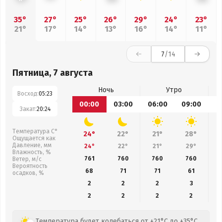
35°
27°
25°
26°
29°
24°
23°
21°
17°
14°
13°
16°
14°
11°
7
/14
Пятница, 7 августа
Ночь
Утро
Восход:
05:23
00:00
03:00
06:00
09:00
1
Закат:
20:24
Температура С°
24°
22°
21°
28°
Ощущается как
Давление, мм
24°
22°
21°
29°
Влажность, %
761
760
760
760
Ветер, м/с
Вероятность
68
71
71
61
осадков, %
2
2
2
3
2
2
2
2
Температура будет колебаться от +21°C до +35°C,