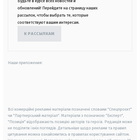
Будьте в курсе всех новостей и
обновлений! Перейдите на страницу наших
рассылок, чтобы выбрать те, которые
соответствуют вашим интересам.
К РАССЫЛКАМ
Наши приложения:
android
apple
smart tv
samsung smart tv
Всі комерційні рекламні матеріали позначені словами "Спецпроєкт"
чи "Партнерський матеріал". Матеріали з позначкою "Експерт",
"Позиція" відображають позицію авторів та героїв. Редакція може
не поділяти їхніх поглядів. Детальніше щодо реклами та правил
цитування можна ознайомитись в правилах користування сайтом.