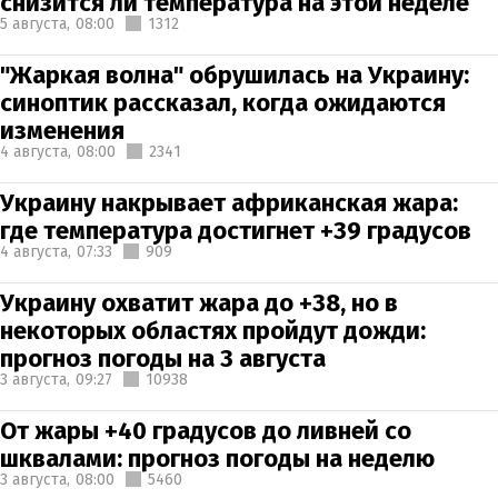
снизится ли температура на этой неделе
5 августа,
08:00
1312
"Жаркая волна" обрушилась на Украину:
синоптик рассказал, когда ожидаются
изменения
4 августа,
08:00
2341
Украину накрывает африканская жара:
где температура достигнет +39 градусов
4 августа,
07:33
909
Украину охватит жара до +38, но в
некоторых областях пройдут дожди:
прогноз погоды на 3 августа
3 августа,
09:27
10938
От жары +40 градусов до ливней со
шквалами: прогноз погоды на неделю
3 августа,
08:00
5460