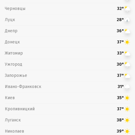
Черновцы
32°
Луцк
28°
Днепр
36°
Донецк
37°
Житомир
33°
Ужгород
30°
Запорожье
37°
Ивано-Франковск
31°
Киев
35°
Кропивницкий
37°
Луганск
38°
Николаев
39°