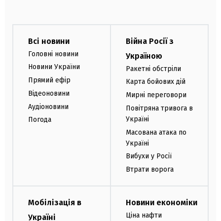
Всі новини
Війна Росії з
Головні новини
Україною
Новини України
Ракетні обстріли
Прямий ефір
Карта бойових дій
Відеоновини
Мирні переговори
Аудіоновини
Повітряна тривога в
Україні
Погода
Масована атака по
Україні
Вибухи у Росії
Втрати ворога
Мобілізація в
Новини економіки
Ціна нафти
Україні