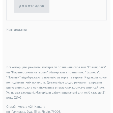
ДО РОЗСИЛОК
Наші додатки:
android
apple
smart tv
samsung smart tv
Всі комерційні рекламні матеріали позначені словами "Спецпроєкт"
чи "Партнерський матеріал". Матеріали з позначкою "Експерт",
"Позиція" відображають позицію авторів та героїв. Редакція може
не поділяти їхніх поглядів. Детальніше щодо реклами та правил
цитування можна ознайомитись в правилах користування сайтом.
Усі права захищені.
Матеріали сайту призначені для осіб старше
21
року (21+)
Онлайн-медіа «24 Канал»
пл. Галицька, буд. 15, м. Львів, 79008