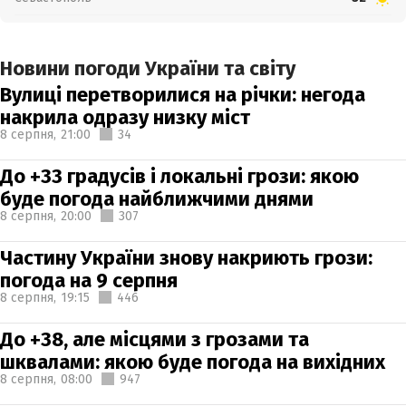
Новини погоди України та світу
Вулиці перетворилися на річки: негода
накрила одразу низку міст
8 серпня,
21:00
34
До +33 градусів і локальні грози: якою
буде погода найближчими днями
8 серпня,
20:00
307
Частину України знову накриють грози:
погода на 9 серпня
8 серпня,
19:15
446
До +38, але місцями з грозами та
шквалами: якою буде погода на вихідних
8 серпня,
08:00
947