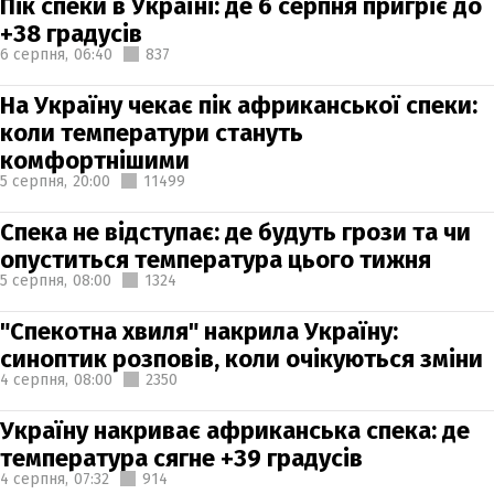
Пік спеки в Україні: де 6 серпня пригріє до
+38 градусів
6 серпня,
06:40
837
На Україну чекає пік африканської спеки:
коли температури стануть
комфортнішими
5 серпня,
20:00
11499
Спека не відступає: де будуть грози та чи
опуститься температура цього тижня
5 серпня,
08:00
1324
"Спекотна хвиля" накрила Україну:
синоптик розповів, коли очікуються зміни
4 серпня,
08:00
2350
Україну накриває африканська спека: де
температура сягне +39 градусів
4 серпня,
07:32
914