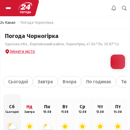
24 Канал
Погода Чорногірка
Погода Чорногірка
Одеська обл., Березівський район, Чорногірка, 47.04°Пн, 30.87°Сх
Змінити місто
Сьогодні
Завтра
Вчора
По годинах
Тиж
Сб
Нд
Пн
Вт
Ср
Чт
Пт
Сьогодні
Завтра
10.08
11.08
12.08
13.08
14.08