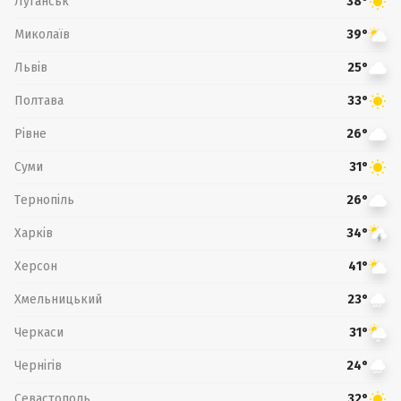
Луганськ
38°
Миколаїв
39°
Львів
25°
Полтава
33°
Рівне
26°
Суми
31°
Тернопіль
26°
Харків
34°
Херсон
41°
Хмельницький
23°
Черкаси
31°
Чернігів
24°
Севастополь
32°