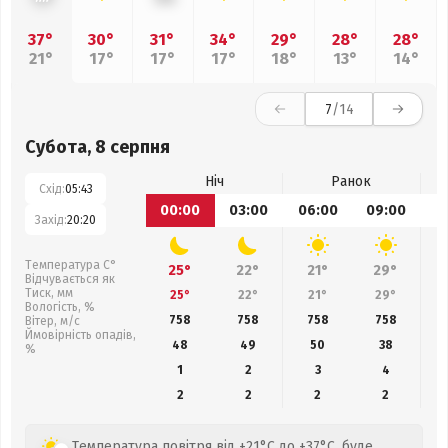
37°
30°
31°
34°
29°
28°
28°
21°
17°
17°
17°
18°
13°
14°
7
/14
Субота, 8 серпня
Ніч
Ранок
Схід:
05:43
00:00
03:00
06:00
09:00
1
Захід:
20:20
Температура С°
25°
22°
21°
29°
Відчувається як
Тиск, мм
25°
22°
21°
29°
Вологість, %
758
758
758
758
Вітер, м/с
Ймовірність опадів,
48
49
50
38
%
1
2
3
4
2
2
2
2
Температура повітря від +21°C до +37°C, буде