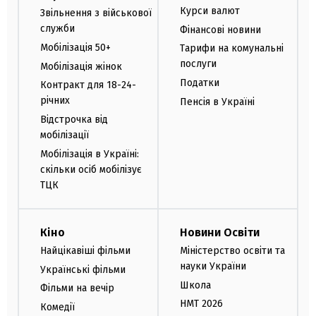
Курси валют
Звільнення з військової
служби
Фінансові новини
Мобілізація 50+
Тарифи на комунальні
послуги
Мобілізація жінок
Податки
Контракт для 18-24-
річних
Пенсія в Україні
Відстрочка від
мобілізації
Мобілізація в Україні:
скільки осіб мобілізує
ТЦК
Кіно
Новини Освіти
Найцікавіші фільми
Міністерство освіти та
науки України
Українські фільми
Школа
Фільми на вечір
НМТ 2026
Комедії