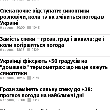
Спека почне відступати: синоптики
розповіли, коли та як зміниться погода в
Україні
6 серпня,
20:00
1048
Замість спеки – грози, град і шквали: де і
коли погіршиться погода
6 серпня,
18:53
2129
Українці фіксують +50 градусів на
"домашніх" термометрах: що на це кажуть
синоптики
6 серпня,
16:46
2355
Грози замінять сильну спеку до +38:
прогноз погоди на найближчі дні
6 серпня,
08:00
3357