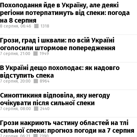
Похолодання йде в Україну, але деякі
регіони потерпатимуть від спеки: погода
на 8 серпня
8 серпня,
06:46
1318
Грози, град і шквали: по всій Україні
оголосили штормове попередження
7 серпня,
21:00
1949
В Україні дещо похолодає: як надовго
відступить спека
7 серпня,
20:00
8964
Синоптикиня відповіла, яку негоду
очікувати після сильної спеки
7 серпня,
08:00
2440
Грози накриють частину областей на тлі
сильної спеки: прогноз погоди на 7 серпня
7 серпня,
06:21
2390