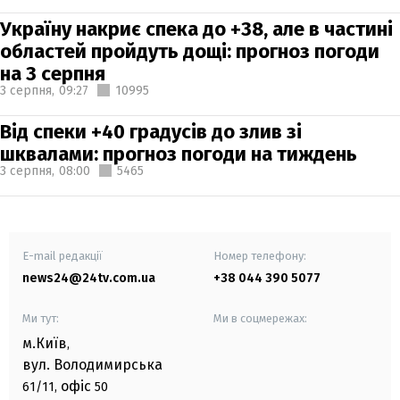
Україну накриє спека до +38, але в частині
областей пройдуть дощі: прогноз погоди
на 3 серпня
3 серпня,
09:27
10995
Від спеки +40 градусів до злив зі
шквалами: прогноз погоди на тиждень
3 серпня,
08:00
5465
E-mail редакції
Номер телефону:
news24@24tv.com.ua
+38 044 390 5077
Ми тут:
Ми в соцмережах:
м.Київ
,
вул. Володимирська
офіс
61/11,
50