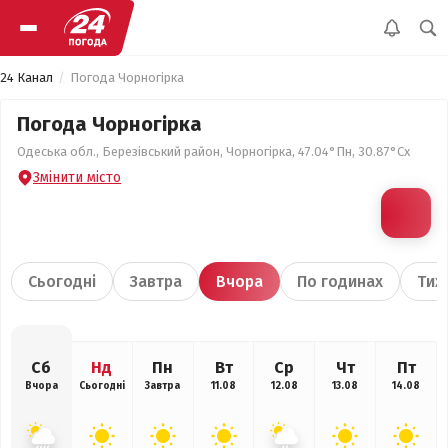
24 Канал
Погода Чорногірка
Погода Чорногірка
Одеська обл., Березівський район, Чорногірка, 47.04°Пн, 30.87°Сх
Змінити місто
Сьогодні
Завтра
Вчора
По годинах
Тиж
Сб
Нд
Пн
Вт
Ср
Чт
Пт
Вчора
Сьогодні
Завтра
11.08
12.08
13.08
14.08