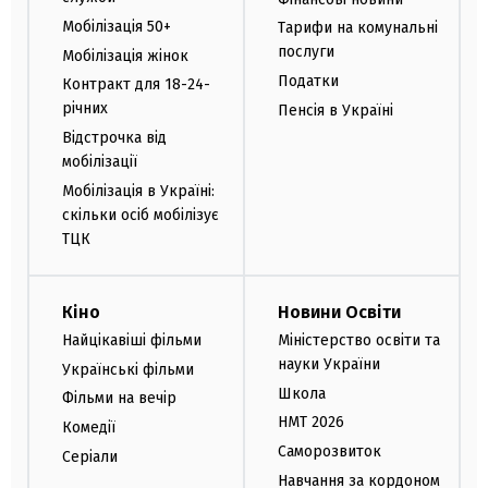
Мобілізація 50+
Тарифи на комунальні
послуги
Мобілізація жінок
Податки
Контракт для 18-24-
річних
Пенсія в Україні
Відстрочка від
мобілізації
Мобілізація в Україні:
скільки осіб мобілізує
ТЦК
Кіно
Новини Освіти
Найцікавіші фільми
Міністерство освіти та
науки України
Українські фільми
Школа
Фільми на вечір
НМТ 2026
Комедії
Саморозвиток
Серіали
Навчання за кордоном