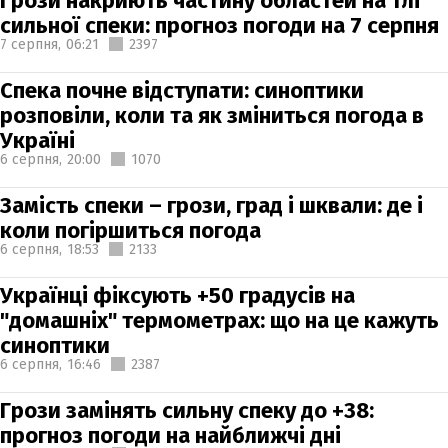
Грози накриють частину областей на тлі
сильної спеки: прогноз погоди на 7 серпня
7 серпня,
06:21
2397
Спека почне відступати: синоптики
розповіли, коли та як зміниться погода в
Україні
6 серпня,
20:00
1070
Замість спеки – грози, град і шквали: де і
коли погіршиться погода
6 серпня,
18:53
2133
Українці фіксують +50 градусів на
"домашніх" термометрах: що на це кажуть
синоптики
6 серпня,
16:46
2387
Грози замінять сильну спеку до +38:
прогноз погоди на найближчі дні