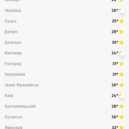
Чернівці
26°
Луцьк
25°
Дніпро
28°
Донецьк
35°
Житомир
24°
Ужгород
31°
Запоріжжя
31°
Івано-Франківськ
26°
Київ
24°
Кропивницький
28°
Луганськ
36°
Миколаїв
32°