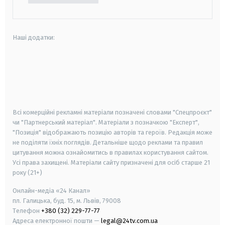
Наші додатки:
android
apple
smart tv
samsung smart tv
Всі комерційні рекламні матеріали позначені словами "Спецпроєкт"
чи "Партнерський матеріал". Матеріали з позначкою "Експерт",
"Позиція" відображають позицію авторів та героїв. Редакція може
не поділяти їхніх поглядів. Детальніше щодо реклами та правил
цитування можна ознайомитись в правилах користування сайтом.
Усі права захищені.
Матеріали сайту призначені для осіб старше
21
року (21+)
Онлайн-медіа «24 Канал»
пл. Галицька, буд. 15, м. Львів, 79008
Телефон
+380 (32) 229-77-77
Адреса електронної пошти —
legal@24tv.com.ua