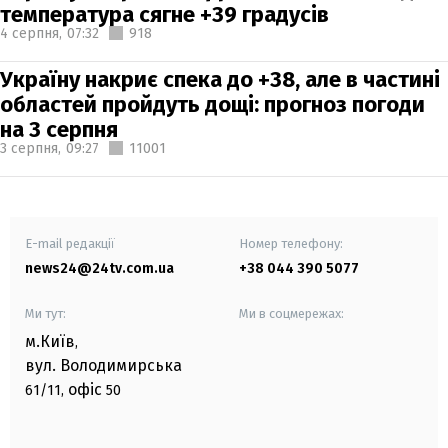
температура сягне +39 градусів
4 серпня,
07:32
918
Україну накриє спека до +38, але в частині
областей пройдуть дощі: прогноз погоди
на 3 серпня
3 серпня,
09:27
11001
E-mail редакції
Номер телефону:
news24@24tv.com.ua
+38 044 390 5077
Ми тут:
Ми в соцмережах:
м.Київ
,
вул. Володимирська
офіс
61/11,
50