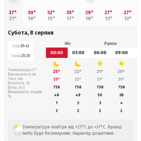
37°
30°
32°
35°
29°
27°
27°
21°
18°
15°
17°
18°
13°
12°
Субота, 8 серпня
Ніч
Ранок
Схід:
05:43
00:00
03:00
06:00
09:00
1
Захід:
20:20
Температура С°
25°
22°
21°
29°
Відчувається як
Тиск, мм
25°
22°
21°
29°
Вологість, %
758
758
758
758
Вітер, м/с
Ймовірність опадів,
48
49
50
38
%
1
2
3
4
2
2
2
2
Температура повітря від +21°C до +37°C. Вранці
небо буде безхмарним. Надвечір дощитиме.