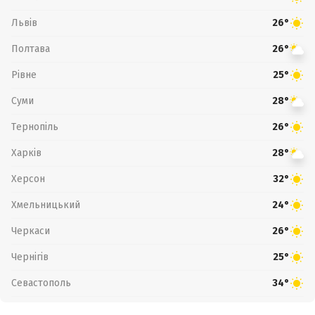
Львів
26°
Полтава
26°
Рівне
25°
Суми
28°
Тернопіль
26°
Харків
28°
Херсон
32°
Хмельницький
24°
Черкаси
26°
Чернігів
25°
Севастополь
34°