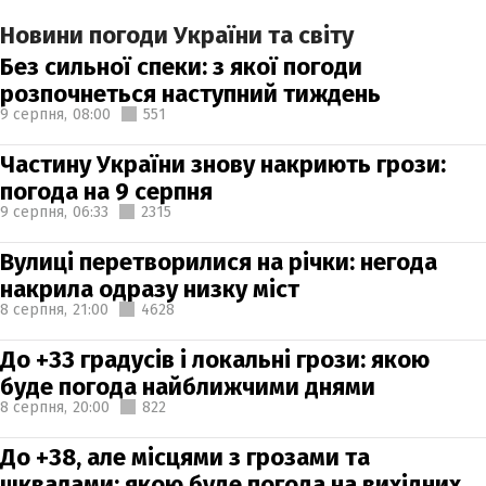
Новини погоди України та світу
Без сильної спеки: з якої погоди
розпочнеться наступний тиждень
9 серпня,
08:00
551
Частину України знову накриють грози:
погода на 9 серпня
9 серпня,
06:33
2315
Вулиці перетворилися на річки: негода
накрила одразу низку міст
8 серпня,
21:00
4628
До +33 градусів і локальні грози: якою
буде погода найближчими днями
8 серпня,
20:00
822
До +38, але місцями з грозами та
шквалами: якою буде погода на вихідних