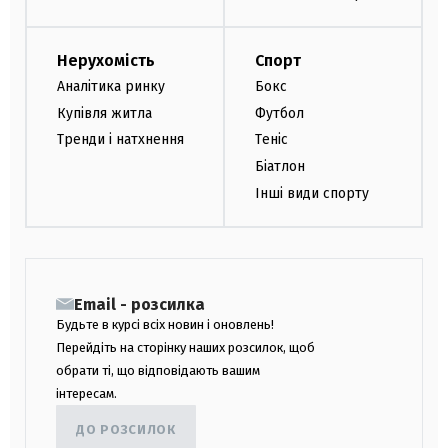
Нерухомість
Спорт
Аналітика ринку
Бокс
Купівля житла
Футбол
Тренди і натхнення
Теніс
Біатлон
Інші види спорту
Email - розсилка
Будьте в курсі всіх новин і оновлень!
Перейдіть на сторінку наших розсилок, щоб
обрати ті, що відповідають вашим
інтересам.
ДО РОЗСИЛОК