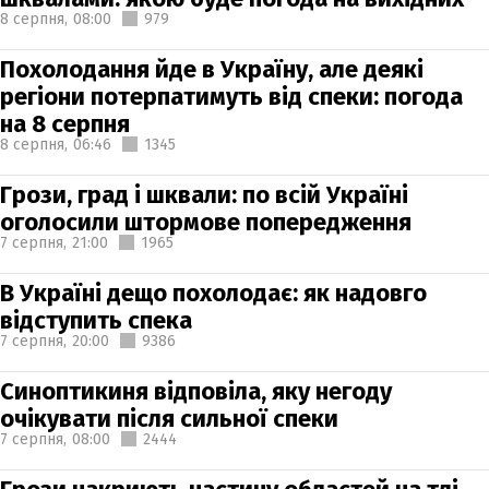
8 серпня,
08:00
979
Похолодання йде в Україну, але деякі
регіони потерпатимуть від спеки: погода
на 8 серпня
8 серпня,
06:46
1345
Грози, град і шквали: по всій Україні
оголосили штормове попередження
7 серпня,
21:00
1965
В Україні дещо похолодає: як надовго
відступить спека
7 серпня,
20:00
9386
Синоптикиня відповіла, яку негоду
очікувати після сильної спеки
7 серпня,
08:00
2444