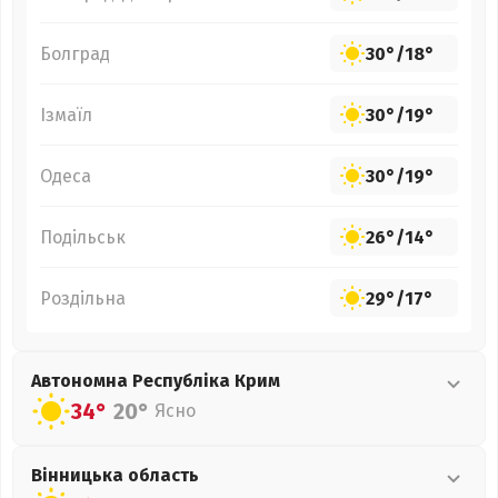
Болград
30°
/
18°
Ізмаїл
30°
/
19°
Одеса
30°
/
19°
Подільськ
26°
/
14°
Роздільна
29°
/
17°
Автономна Республіка Крим
34°
20°
Ясно
Вінницька
область