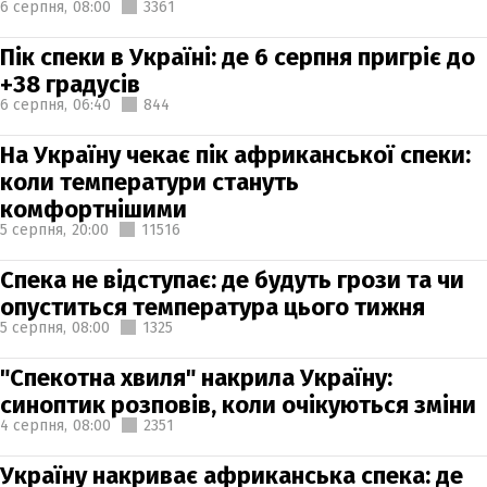
6 серпня,
08:00
3361
Пік спеки в Україні: де 6 серпня пригріє до
+38 градусів
6 серпня,
06:40
844
На Україну чекає пік африканської спеки:
коли температури стануть
комфортнішими
5 серпня,
20:00
11516
Спека не відступає: де будуть грози та чи
опуститься температура цього тижня
5 серпня,
08:00
1325
"Спекотна хвиля" накрила Україну:
синоптик розповів, коли очікуються зміни
4 серпня,
08:00
2351
Україну накриває африканська спека: де