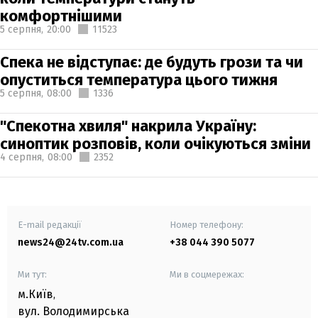
комфортнішими
5 серпня,
20:00
11523
Спека не відступає: де будуть грози та чи
опуститься температура цього тижня
5 серпня,
08:00
1336
"Спекотна хвиля" накрила Україну:
синоптик розповів, коли очікуються зміни
4 серпня,
08:00
2352
E-mail редакції
Номер телефону:
news24@24tv.com.ua
+38 044 390 5077
Ми тут:
Ми в соцмережах:
м.Київ
,
вул. Володимирська