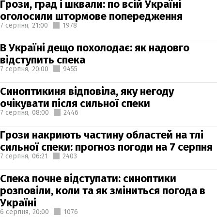
Грози, град і шквали: по всій Україні
оголосили штормове попередження
7 серпня,
21:00
1978
В Україні дещо похолодає: як надовго
відступить спека
7 серпня,
20:00
9455
Синоптикиня відповіла, яку негоду
очікувати після сильної спеки
7 серпня,
08:00
2446
Грози накриють частину областей на тлі
сильної спеки: прогноз погоди на 7 серпня
7 серпня,
06:21
2403
Спека почне відступати: синоптики
розповіли, коли та як зміниться погода в
Україні
6 серпня,
20:00
1076