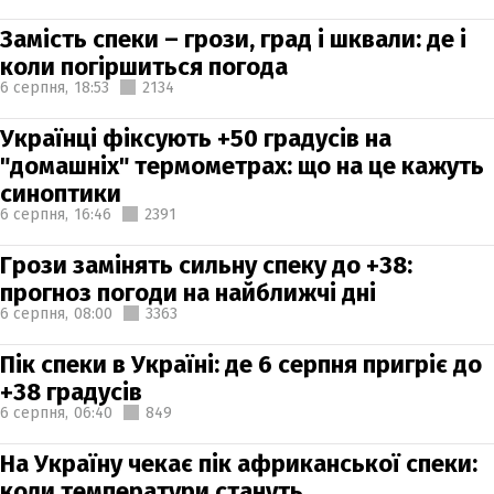
Замість спеки – грози, град і шквали: де і
коли погіршиться погода
6 серпня,
18:53
2134
Українці фіксують +50 градусів на
"домашніх" термометрах: що на це кажуть
синоптики
6 серпня,
16:46
2391
Грози замінять сильну спеку до +38:
прогноз погоди на найближчі дні
6 серпня,
08:00
3363
Пік спеки в Україні: де 6 серпня пригріє до
+38 градусів
6 серпня,
06:40
849
На Україну чекає пік африканської спеки:
коли температури стануть