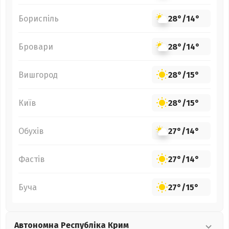
Бориспіль
28°
/
14°
Бровари
28°
/
14°
Вишгород
28°
/
15°
Київ
28°
/
15°
Обухів
27°
/
14°
Фастів
27°
/
14°
Буча
27°
/
15°
Автономна Республіка Крим