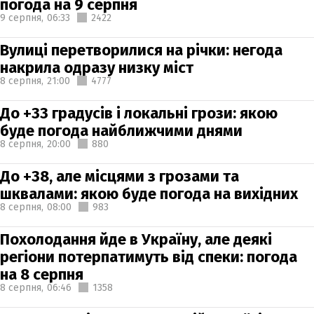
погода на 9 серпня
9 серпня,
06:33
2422
Вулиці перетворилися на річки: негода
накрила одразу низку міст
8 серпня,
21:00
4777
До +33 градусів і локальні грози: якою
буде погода найближчими днями
8 серпня,
20:00
880
До +38, але місцями з грозами та
шквалами: якою буде погода на вихідних
8 серпня,
08:00
983
Похолодання йде в Україну, але деякі
регіони потерпатимуть від спеки: погода
на 8 серпня
8 серпня,
06:46
1358