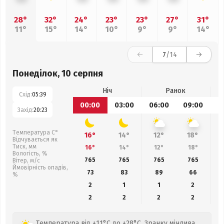
28°
32°
24°
23°
23°
27°
31°
11°
15°
14°
10°
9°
9°
14°
7
/14
Понеділок, 10 серпня
Ніч
Ранок
Схід:
05:39
00:00
03:00
06:00
09:00
1
Захід:
20:23
Температура С°
16°
14°
12°
18°
Відчувається як
Тиск, мм
16°
14°
12°
18°
Вологість, %
765
765
765
765
Вітер, м/с
Ймовірність опадів,
73
83
89
66
%
2
1
1
2
2
2
2
2
Температура від +11°C до +28°C. Зранку мінлива