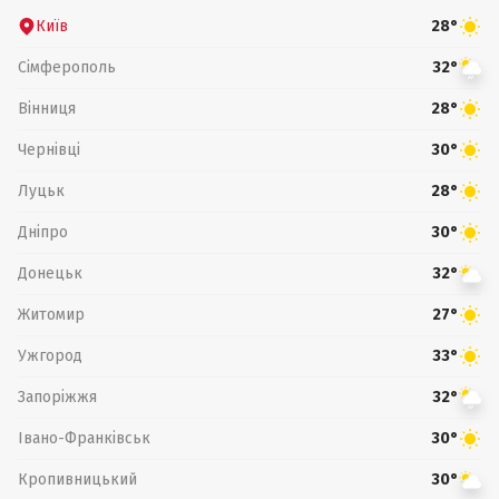
Київ
28°
Сімферополь
32°
Вінниця
28°
Чернівці
30°
Луцьк
28°
Дніпро
30°
Донецьк
32°
Житомир
27°
Ужгород
33°
Запоріжжя
32°
Івано-Франківськ
30°
Кропивницький
30°