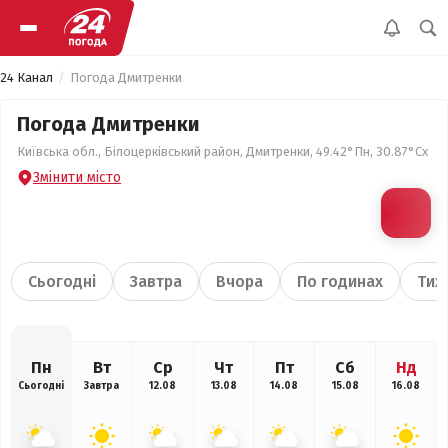
24 Канал
Погода Дмитренки
Погода Дмитренки
Київська обл., Білоцерківський район, Дмитренки, 49.42°Пн, 30.87°Сх
Змінити місто
Сьогодні
Завтра
Вчора
По годинах
Тиж
Пн
Вт
Ср
Чт
Пт
Сб
Нд
Сьогодні
Завтра
12.08
13.08
14.08
15.08
16.08