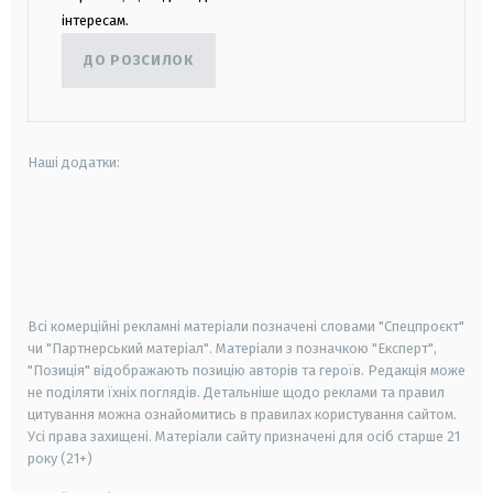
інтересам.
ДО РОЗСИЛОК
Наші додатки:
android
apple
smart tv
samsung smart tv
Всі комерційні рекламні матеріали позначені словами "Спецпроєкт"
чи "Партнерський матеріал". Матеріали з позначкою "Експерт",
"Позиція" відображають позицію авторів та героїв. Редакція може
не поділяти їхніх поглядів. Детальніше щодо реклами та правил
цитування можна ознайомитись в правилах користування сайтом.
Усі права захищені.
Матеріали сайту призначені для осіб старше
21
року (21+)