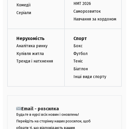
НМТ 2026
Комедії
Саморозвиток
Серіали
Навчання за кордоном
Нерухомість
Спорт
Аналітика ринку
Бокс
Купівля житла
Футбол
Тренди і натхнення
Теніс
Біатлон
Інші види спорту
Email - розсилка
Будьте в курсі всіх новин і оновлень!
Перейдіть на сторінку наших розсилок, щоб
обрати ті, що відповідають вашим