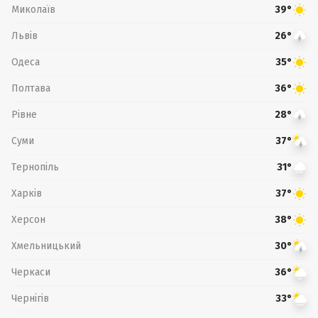
Миколаїв
39°
Львів
26°
Одеса
35°
Полтава
36°
Рівне
28°
Суми
37°
Тернопіль
31°
Харків
37°
Херсон
38°
Хмельницький
30°
Черкаси
36°
Чернігів
33°