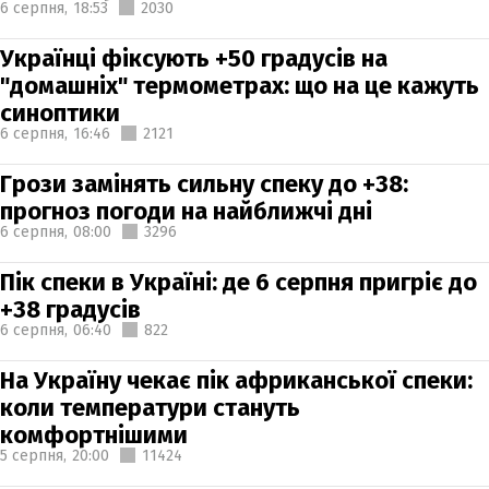
6 серпня,
18:53
2030
Українці фіксують +50 градусів на
"домашніх" термометрах: що на це кажуть
синоптики
6 серпня,
16:46
2121
Грози замінять сильну спеку до +38:
прогноз погоди на найближчі дні
6 серпня,
08:00
3296
Пік спеки в Україні: де 6 серпня пригріє до
+38 градусів
6 серпня,
06:40
822
На Україну чекає пік африканської спеки:
коли температури стануть
комфортнішими
5 серпня,
20:00
11424