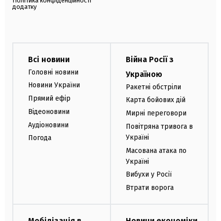
Політика конфіденційності
додатку
Всі новини
Війна Росії з
Головні новини
Україною
Новини України
Ракетні обстріли
Прямий ефір
Карта бойових дій
Відеоновини
Мирні переговори
Аудіоновини
Повітряна тривога в
Україні
Погода
Масована атака по
Україні
Вибухи у Росії
Втрати ворога
Мобілізація в
Новини економіки