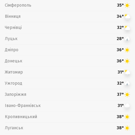
Сімферополь
35°
Вінниця
34°
Чернівці
32°
Луцьк
28°
Дніпро
36°
Донецьк
36°
Житомир
31°
Ужгород
32°
Запоріжжя
37°
Івано-Франківськ
31°
Кропивницький
38°
Луганськ
38°