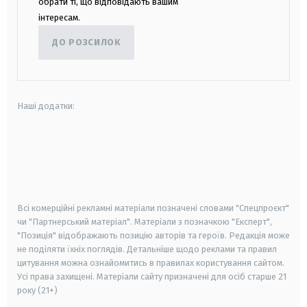
обрати ті, що відповідають вашим
інтересам.
ДО РОЗСИЛОК
Наші додатки:
android
apple
smart tv
samsung smart tv
Всі комерційні рекламні матеріали позначені словами "Спецпроєкт"
чи "Партнерський матеріал". Матеріали з позначкою "Експерт",
"Позиція" відображають позицію авторів та героїв. Редакція може
не поділяти їхніх поглядів. Детальніше щодо реклами та правил
цитування можна ознайомитись в правилах користування сайтом.
Усі права захищені.
Матеріали сайту призначені для осіб старше
21
року (21+)