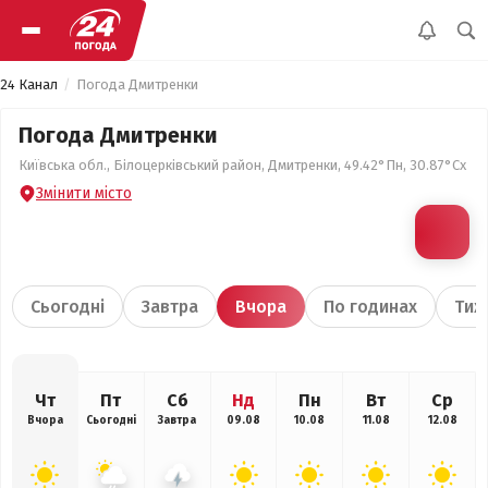
24 Канал
Погода Дмитренки
Погода Дмитренки
Київська обл., Білоцерківський район, Дмитренки, 49.42°Пн, 30.87°Сх
Змінити місто
Сьогодні
Завтра
Вчора
По годинах
Тиж
Чт
Пт
Сб
Нд
Пн
Вт
Ср
Вчора
Сьогодні
Завтра
09.08
10.08
11.08
12.08