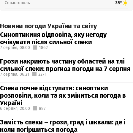
Севастополь
35°
Новини погоди України та світу
Синоптикиня відповіла, яку негоду
очікувати після сильної спеки
7 серпня,
08:00
1862
Грози накриють частину областей на тлі
сильної спеки: прогноз погоди на 7 серпня
7 серпня,
06:21
2271
Спека почне відступати: синоптики
розповіли, коли та як зміниться погода в
Україні
6 серпня,
20:00
887
Замість спеки – грози, град і шквали: де і
коли погіршиться погода