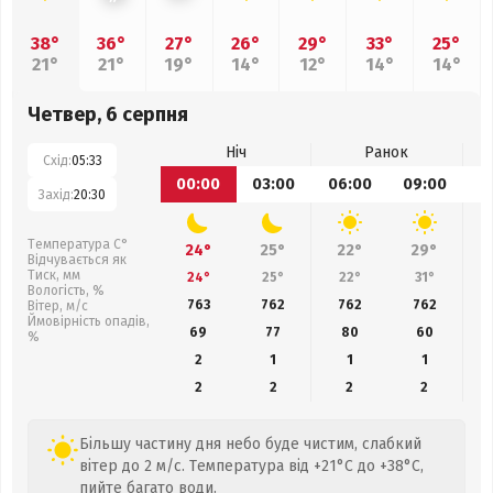
38°
36°
27°
26°
29°
33°
25°
21°
21°
19°
14°
12°
14°
14°
Четвер, 6 серпня
Ніч
Ранок
Схід:
05:33
00:00
03:00
06:00
09:00
1
Захід:
20:30
Температура С°
24°
25°
22°
29°
Відчувається як
Тиск, мм
24°
25°
22°
31°
Вологість, %
763
762
762
762
Вітер, м/с
Ймовірність опадів,
69
77
80
60
%
2
1
1
1
2
2
2
2
Більшу частину дня небо буде чистим, слабкий
вітер до 2 м/с. Температура від +21°C до +38°C,
пийте багато води.