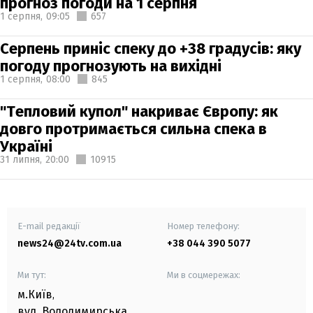
прогноз погоди на 1 серпня
1 серпня,
09:05
657
Серпень приніс спеку до +38 градусів: яку
погоду прогнозують на вихідні
1 серпня,
08:00
845
"Тепловий купол" накриває Європу: як
довго протримається сильна спека в
Україні
31 липня,
20:00
10915
E-mail редакції
Номер телефону:
news24@24tv.com.ua
+38 044 390 5077
Ми тут:
Ми в соцмережах:
м.Київ
,
вул. Володимирська