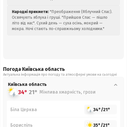
Народні прикмети:
"Преображення (Яблучний Спас).
Освячують яблука і груші. "Прийшов Спас — пішло
літо від нас". Сухий день — суха осінь, мокрий —
мокра. Ночі стають по-справжньому холодними."
Погода Київська
область
Актуальна інформація про погоду та атмосферні умови на сьогодні
Київська
область
34°
21°
Мінлива хмарність, грози
Біла Церква
34°
/
21°
Бориспіль
35°
/
21°