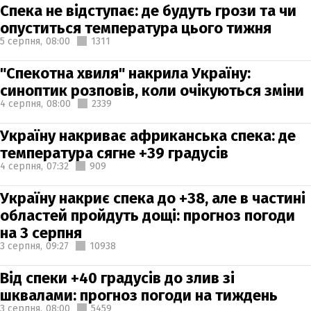
Спека не відступає: де будуть грози та чи
опуститься температура цього тижня
5 серпня,
08:00
1311
"Спекотна хвиля" накрила Україну:
синоптик розповів, коли очікуються зміни
4 серпня,
08:00
2339
Україну накриває африканська спека: де
температура сягне +39 градусів
4 серпня,
07:32
909
Україну накриє спека до +38, але в частині
областей пройдуть дощі: прогноз погоди
на 3 серпня
3 серпня,
09:27
10938
Від спеки +40 градусів до злив зі
шквалами: прогноз погоди на тиждень
3 серпня,
08:00
5459