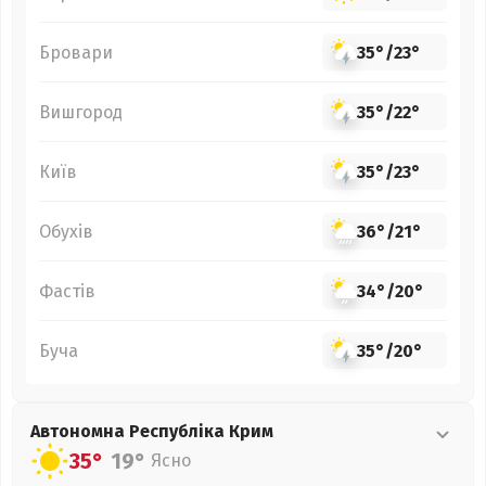
Бровари
35°
/
23°
Вишгород
35°
/
22°
Київ
35°
/
23°
Обухів
36°
/
21°
Фастів
34°
/
20°
Буча
35°
/
20°
Автономна Республіка Крим
35°
19°
Ясно