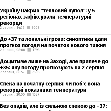
Україну накрив "тепловий купол": у 5
регіонах зафіксували температурні
рекорди
2 серпня,
14:52
3668
До +37 та локальні грози: синоптики дали
прогноз погоди на початок нового тижня
2 серпня,
08:00
1793
Дощитиме лише на Заході, але припече до
+35: яку погоду прогнозують на 2 серпня
2 серпня,
06:57
2696
Спека на початку серпня: чи поб'є вона
рекордні показники температури
1 серпня,
20:00
1539
Без опадів, але із сильною спекою до +37: